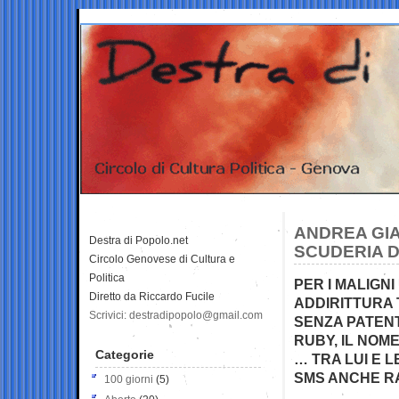
ANDREA GI
Destra di Popolo.net
SCUDERIA D
Circolo Genovese di Cultura e
Politica
PER I MALIGN
Diretto da Riccardo Fucile
ADDIRITTURA 
Scrivici: destradipopolo@gmail.com
SENZA PATENT
RUBY, IL NOM
Categorie
… TRA LUI E 
SMS ANCHE RAV
100 giorni
(5)