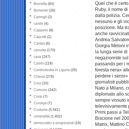
Quel che è certo
Brunetta
(83)
Ruby, il nome di
Burlando
(26)
dalla polizia. Ce
Camogli
(2)
nessuno e gli in
canile
(4)
posizione. Ma tr
Cappello
(8)
anche ravvicinati,
Caprotti
(2)
Andrea Salvatore
Caritas
(6)
Giorgia Meloni i
carovita
(170)
la lunga serie di 
casa
(247)
negazioniste sul
passando per i m
Casini
(119)
foresta nera» all
Centrodestra in Liguria
(35)
perdere i sensi» 
Chiesa
(276)
giornalisti pubbl
Cina
(10)
Nato a Milano, cr
Comune
(342)
diplomato allo sci
Coop
(7)
sempre vissuto in
Cossiga
(7)
televisivamente 
Costume
(5.581)
Primi passi a Tel
criminalità
(1.402)
Biscione nel 200
democratici e progressisti
(19)
Matrix, Mattino 