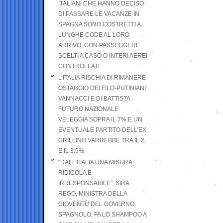
ITALIANI CHE HANNO DECISO
DI PASSARE LE VACANZE IN
SPAGNA SONO COSTRETTI A
LUNGHE CODE AL LORO
ARRIVO, CON PASSEGGERI
SCELTI A CASO O INTERI AEREI
CONTROLLATI
L’ITALIA RISCHIA DI RIMANERE
OSTAGGIO DEI FILO-PUTINIANI
VANNACCI E DI BATTISTA.
FUTURO NAZIONALE
VELEGGIA SOPRA IL 7% E UN
EVENTUALE PARTITO DELL’EX
GRILLINO VARREBBE TRA IL 2
E IL 3.5%
“DALL’ITALIA UNA MISURA
RIDICOLA E
IRRESPONSABILE”: SIRA
REGO, MINISTRA DELLA
GIOVENTÙ DEL GOVERNO
SPAGNOLO, FA LO SHAMPOO A