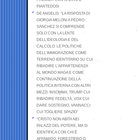
PIANTEDOSI
DE ANGELIS: “LA RISPOSTA DI
GIORGIA MELONI A PEDRO
SANCHEZ SI COMPRENDE
SOLO CON LA LENTE
DELL’IDEOLOGIA E DEL
CALCOLO: LE POLITICHE
DELL’IMMIGRAZIONE COME
TERRENO IDENTITARIO SU CUI
RIBADIRE L’APPARTENENZA
AL MONDO MAGA E COME
CONTINUAZIONE DELLA
POLITICA INTERNA CON ALTRI
MEZZI. INSOMMA, TRUMP CUI
RIBADIRE FEDELTÀ, VOX CUI
DARE SOSTEGNO, VANNACCI
CUI TOGLIERE SPAZIO”
“CRISTO NON ABITA NEI
PALAZZI DEL POTERE, MA SI
IDENTIFICA CON CHI È
AFFAMATO, FORESTIERO O