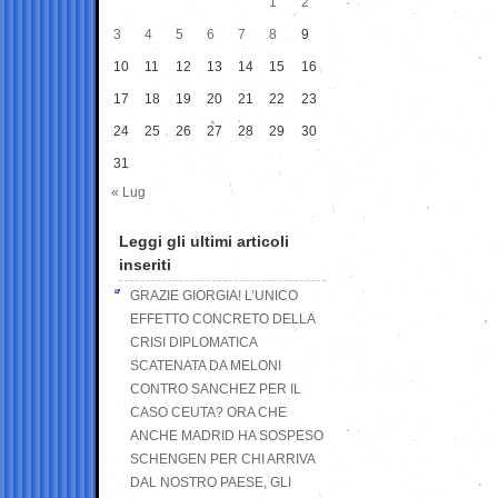
1
2
3
4
5
6
7
8
9
10
11
12
13
14
15
16
17
18
19
20
21
22
23
24
25
26
27
28
29
30
31
« Lug
Leggi gli ultimi articoli
inseriti
GRAZIE GIORGIA! L’UNICO
EFFETTO CONCRETO DELLA
CRISI DIPLOMATICA
SCATENATA DA MELONI
CONTRO SANCHEZ PER IL
CASO CEUTA? ORA CHE
ANCHE MADRID HA SOSPESO
SCHENGEN PER CHI ARRIVA
DAL NOSTRO PAESE, GLI