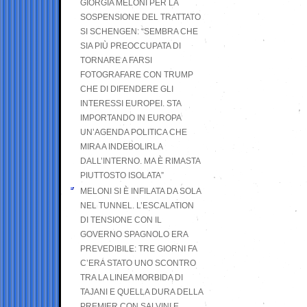
GIORGIA MELONI PER LA
SOSPENSIONE DEL TRATTATO
SI SCHENGEN: “SEMBRA CHE
SIA PIÙ PREOCCUPATA DI
TORNARE A FARSI
FOTOGRAFARE CON TRUMP
CHE DI DIFENDERE GLI
INTERESSI EUROPEI. STA
IMPORTANDO IN EUROPA
UN’AGENDA POLITICA CHE
MIRA A INDEBOLIRLA
DALL’INTERNO. MA È RIMASTA
PIUTTOSTO ISOLATA”
MELONI SI È INFILATA DA SOLA
NEL TUNNEL. L’ESCALATION
DI TENSIONE CON IL
GOVERNO SPAGNOLO ERA
PREVEDIBILE: TRE GIORNI FA
C’ERA STATO UNO SCONTRO
TRA LA LINEA MORBIDA DI
TAJANI E QUELLA DURA DELLA
PREMIER CON SALVINI E