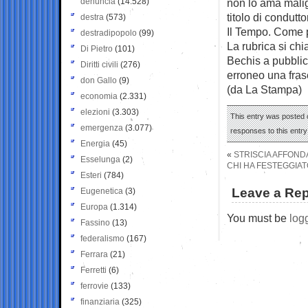
denuncia
(14.528)
non lo ama mali
titolo di condutt
destra
(573)
Il Tempo. Come 
destradipopolo
(99)
La rubrica si ch
Di Pietro
(101)
Bechis a pubblic
Diritti civili
(276)
erroneo una fras
don Gallo
(9)
(da La Stampa)
economia
(2.331)
elezioni
(3.303)
This entry was posted o
emergenza
(3.077)
responses to this entr
Energia
(45)
«
STRISCIA AFFOND
Esselunga
(2)
CHI HA FESTEGGIAT
Esteri
(784)
Leave a Rep
Eugenetica
(3)
Europa
(1.314)
You must be
log
Fassino
(13)
federalismo
(167)
Ferrara
(21)
Ferretti
(6)
ferrovie
(133)
finanziaria
(325)