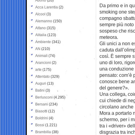
Aborto
(20)
Da primo e in qu
Acca Larentia
(2)
smoking one step
Alcool
(3)
compagno sbattut
Alemanno
(150)
sempre più noto 
Alfano
(315)
sospeso che risc
Alitalia
(123)
meteora.
Ambiente
(341)
Gli unici a non e
AN
(210)
caduta dall’olim
così. È sempre s
Animali
(74)
uno di loro, rigo
Arancioni
(2)
una conduzione i
arte
(175)
pensato: com’è p
Attentato
(329)
conosce bene anc
Auguri
(13)
del genere?».
Batini
(3)
Una collega, coi
Berlusconi
(4.295)
cui chiede di neg
Bersani
(234)
circolano anche 
Biasotti
(12)
Mora a portarlo n
Boldrini
(4)
schermo, per i m
Bossi
(1.221)
tra i «driver» de
disgrazia tra inc
Brambilla
(38)