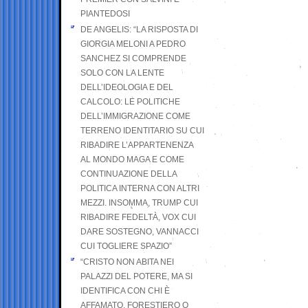
PIANTEDOSI
DE ANGELIS: “LA RISPOSTA DI
GIORGIA MELONI A PEDRO
SANCHEZ SI COMPRENDE
SOLO CON LA LENTE
DELL’IDEOLOGIA E DEL
CALCOLO: LE POLITICHE
DELL’IMMIGRAZIONE COME
TERRENO IDENTITARIO SU CUI
RIBADIRE L’APPARTENENZA
AL MONDO MAGA E COME
CONTINUAZIONE DELLA
POLITICA INTERNA CON ALTRI
MEZZI. INSOMMA, TRUMP CUI
RIBADIRE FEDELTÀ, VOX CUI
DARE SOSTEGNO, VANNACCI
CUI TOGLIERE SPAZIO”
“CRISTO NON ABITA NEI
PALAZZI DEL POTERE, MA SI
IDENTIFICA CON CHI È
AFFAMATO, FORESTIERO O