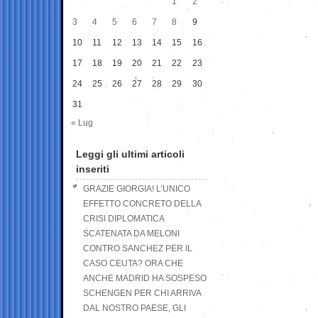
1
2
3
4
5
6
7
8
9
10
11
12
13
14
15
16
17
18
19
20
21
22
23
24
25
26
27
28
29
30
31
« Lug
Leggi gli ultimi articoli
inseriti
GRAZIE GIORGIA! L’UNICO
EFFETTO CONCRETO DELLA
CRISI DIPLOMATICA
SCATENATA DA MELONI
CONTRO SANCHEZ PER IL
CASO CEUTA? ORA CHE
ANCHE MADRID HA SOSPESO
SCHENGEN PER CHI ARRIVA
DAL NOSTRO PAESE, GLI