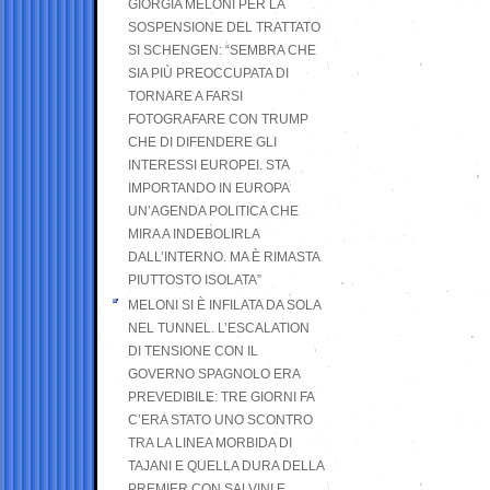
GIORGIA MELONI PER LA
SOSPENSIONE DEL TRATTATO
SI SCHENGEN: “SEMBRA CHE
SIA PIÙ PREOCCUPATA DI
TORNARE A FARSI
FOTOGRAFARE CON TRUMP
CHE DI DIFENDERE GLI
INTERESSI EUROPEI. STA
IMPORTANDO IN EUROPA
UN’AGENDA POLITICA CHE
MIRA A INDEBOLIRLA
DALL’INTERNO. MA È RIMASTA
PIUTTOSTO ISOLATA”
MELONI SI È INFILATA DA SOLA
NEL TUNNEL. L’ESCALATION
DI TENSIONE CON IL
GOVERNO SPAGNOLO ERA
PREVEDIBILE: TRE GIORNI FA
C’ERA STATO UNO SCONTRO
TRA LA LINEA MORBIDA DI
TAJANI E QUELLA DURA DELLA
PREMIER CON SALVINI E