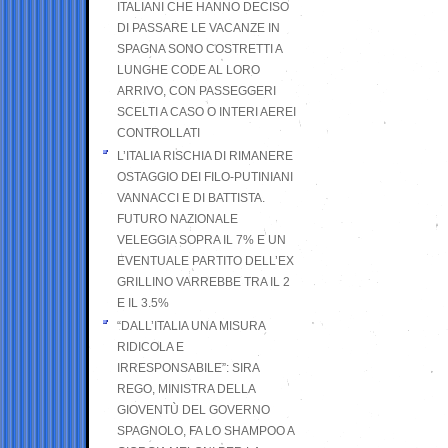
ITALIANI CHE HANNO DECISO
DI PASSARE LE VACANZE IN
SPAGNA SONO COSTRETTI A
LUNGHE CODE AL LORO
ARRIVO, CON PASSEGGERI
SCELTI A CASO O INTERI AEREI
CONTROLLATI
L’ITALIA RISCHIA DI RIMANERE
OSTAGGIO DEI FILO-PUTINIANI
VANNACCI E DI BATTISTA.
FUTURO NAZIONALE
VELEGGIA SOPRA IL 7% E UN
EVENTUALE PARTITO DELL’EX
GRILLINO VARREBBE TRA IL 2
E IL 3.5%
“DALL’ITALIA UNA MISURA
RIDICOLA E
IRRESPONSABILE”: SIRA
REGO, MINISTRA DELLA
GIOVENTÙ DEL GOVERNO
SPAGNOLO, FA LO SHAMPOO A