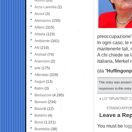
Aborto
(20)
Acca Larentia
(2)
Alcool
(3)
Alemanno
(150)
Alfano
(315)
Alitalia
(123)
preoccupazione”
Ambiente
(341)
In ogni caso, le
AN
(210)
mantenerle tali,
A chi chiede se 
Animali
(74)
italiana, Merkel 
Arancioni
(2)
arte
(175)
(da “
Huffingonp
Attentato
(329)
Auguri
(13)
This entry was posted o
Batini
(3)
responses to this entr
Berlusconi
(4.295)
«
LO “SPUNTINO” 
Bersani
(234)
STANNO AFFON
Biasotti
(12)
Leave a Rep
Boldrini
(4)
Bossi
(1.221)
You must be
log
Brambilla
(38)