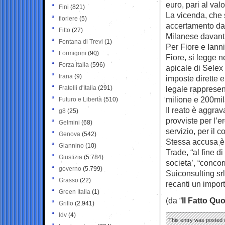
euro, pari al val
Fini
(821)
La vicenda, che s
fioriere
(5)
accertamento da 
Fitto
(27)
Milanese davanti
Fontana di Trevi
(1)
Per Fiore e Iannil
Formigoni
(90)
Fiore, si legge 
Forza Italia
(596)
apicale di Selex 
frana
(9)
imposte dirette 
Fratelli d'Italia
(291)
legale rappresent
milione e 200mil
Futuro e Libertà
(510)
Il reato è aggra
g8
(25)
provviste per l’er
Gelmini
(68)
servizio, per il c
Genova
(542)
Stessa accusa è r
Giannino
(10)
Trade, “al fine d
Giustizia
(5.784)
societa’, “conco
governo
(5.799)
Suiconsulting srl
Grasso
(22)
recanti un impor
Green Italia
(1)
(da “
Il Fatto Qu
Grillo
(2.941)
Idv
(4)
This entry was posted 