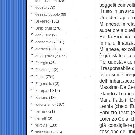
denuncia
(14.528)
soggetti coinvolt
destra
(573)
Il tutto in un ar
destradipopolo
(99)
Uno dei capitoli
Di Pietro
(101)
Milanese, in re
Diritti civili
(276)
superiore a quel
don Gallo
(9)
Per la Procura t
economia
(2.331)
forma di finanzia
Milanese, ex col
elezioni
(3.303)
è già stato citato
emergenza
(3.077)
Per questa vicen
Energia
(45)
Il responsabile d
Esselunga
(2)
le presunte irre
Esteri
(784)
dell’imbarcarcaz
Eugenetica
(3)
Massimo De Ces
Europa
(1.314)
Stando al capo d
Fassino
(13)
Maria Fattori, “
federalismo
(167)
Lernia (che di Eu
Ferrara
(21)
Fabrizio Testa (
Lorenzo Cola, ch
Ferretti
(6)
già consigliere p
ferrovie
(133)
cessione dell’im
finanziaria
(325)