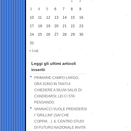
1
2
3
4
5
6
7
8
9
10
11
12
13
14
15
16
17
18
19
20
21
22
23
24
25
26
27
28
29
30
31
« Lug
Leggi gli ultimi articoli
inseriti
PRIMARIE CAMPO LARGO,
ORA SONO IN TANTI A
CHIEDERE A SILVIA SALIS DI
CANDIDARSI: LEI CI STA
PENSANDO
VANNACCI VUOLE PRENDERSI
I “GRILLINI” (SAI CHE
COPPIA…). IL CENTRO STUDI
DI FUTURO NAZIONALE INVITA