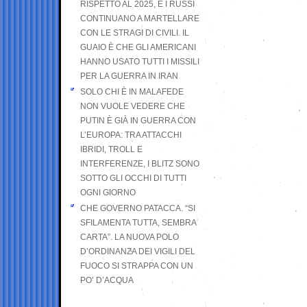
RISPETTO AL 2025, E I RUSSI
CONTINUANO A MARTELLARE
CON LE STRAGI DI CIVILI. IL
GUAIO È CHE GLI AMERICANI
HANNO USATO TUTTI I MISSILI
PER LA GUERRA IN IRAN
SOLO CHI È IN MALAFEDE
NON VUOLE VEDERE CHE
PUTIN È GIÀ IN GUERRA CON
L’EUROPA: TRA ATTACCHI
IBRIDI, TROLL E
INTERFERENZE, I BLITZ SONO
SOTTO GLI OCCHI DI TUTTI
OGNI GIORNO
CHE GOVERNO PATACCA. “SI
SFILAMENTA TUTTA, SEMBRA
CARTA”. LA NUOVA POLO
D’ORDINANZA DEI VIGILI DEL
FUOCO SI STRAPPA CON UN
PO’ D’ACQUA