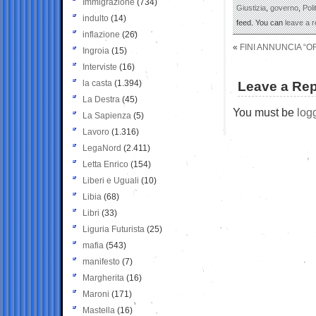
Immigrazione
(734)
Giustizia
,
governo
,
Poli
indulto
(14)
feed. You can
leave a 
inflazione
(26)
«
FINI ANNUNCIA “OR
Ingroia
(15)
Interviste
(16)
la casta
(1.394)
Leave a Rep
La Destra
(45)
You must be
log
La Sapienza
(5)
Lavoro
(1.316)
LegaNord
(2.411)
Letta Enrico
(154)
Liberi e Uguali
(10)
Libia
(68)
Libri
(33)
Liguria Futurista
(25)
mafia
(543)
manifesto
(7)
Margherita
(16)
Maroni
(171)
Mastella
(16)