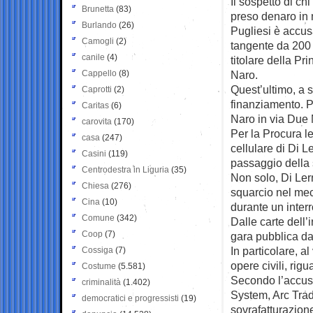
Il sospetto di ch
Brunetta
(83)
preso denaro in m
Burlando
(26)
Pugliesi è accus
Camogli
(2)
tangente da 200 
canile
(4)
titolare della Pr
Cappello
(8)
Naro.
Quest’ultimo, a s
Caprotti
(2)
finanziamento. P
Caritas
(6)
Naro in via Due 
carovita
(170)
Per la Procura le
casa
(247)
cellulare di Di L
Casini
(119)
passaggio della s
Centrodestra in Liguria
(35)
Non solo, Di Lern
Chiesa
(276)
squarcio nel mec
Cina
(10)
durante un interr
Comune
(342)
Dalle carte dell
Coop
(7)
gara pubblica da
In particolare, al
Cossiga
(7)
opere civili, rig
Costume
(5.581)
Secondo l’accusa
criminalità
(1.402)
System, Arc Tra
democratici e progressisti
(19)
sovrafatturazione 