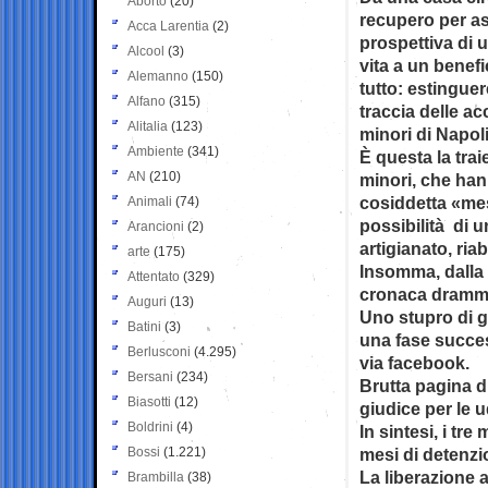
Aborto
(20)
recupero per asp
Acca Larentia
(2)
prospettiva di 
Alcool
(3)
vita a un benef
Alemanno
(150)
tutto: estinguer
Alfano
(315)
traccia delle a
Alitalia
(123)
minori di Napoli
Ambiente
(341)
È questa la trai
AN
(210)
minori, che hann
cosiddetta «mes
Animali
(74)
possibilità di u
Arancioni
(2)
artigianato, riab
arte
(175)
Insomma, dalla c
Attentato
(329)
cronaca drammat
Auguri
(13)
Uno stupro di g
Batini
(3)
una fase succes
Berlusconi
(4.295)
via facebook.
Bersani
(234)
Brutta pagina d
Biasotti
(12)
giudice per le u
Boldrini
(4)
In sintesi, i tr
Bossi
(1.221)
mesi di detenzion
La liberazione a
Brambilla
(38)