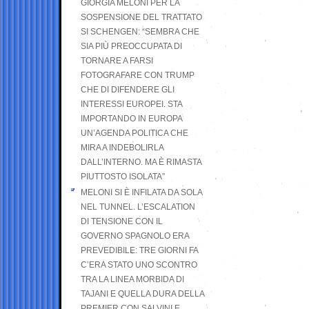
GIORGIA MELONI PER LA
SOSPENSIONE DEL TRATTATO
SI SCHENGEN: “SEMBRA CHE
SIA PIÙ PREOCCUPATA DI
TORNARE A FARSI
FOTOGRAFARE CON TRUMP
CHE DI DIFENDERE GLI
INTERESSI EUROPEI. STA
IMPORTANDO IN EUROPA
UN’AGENDA POLITICA CHE
MIRA A INDEBOLIRLA
DALL’INTERNO. MA È RIMASTA
PIUTTOSTO ISOLATA”
MELONI SI È INFILATA DA SOLA
NEL TUNNEL. L’ESCALATION
DI TENSIONE CON IL
GOVERNO SPAGNOLO ERA
PREVEDIBILE: TRE GIORNI FA
C’ERA STATO UNO SCONTRO
TRA LA LINEA MORBIDA DI
TAJANI E QUELLA DURA DELLA
PREMIER CON SALVINI E