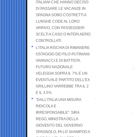
ITALIANI CHE HANNO DECISO
DI PASSARE LE VACANZE IN
SPAGNA SONO COSTRETTI A
LUNGHE CODE AL LORO
ARRIVO, CON PASSEGGERI
SCELTI A CASO O INTERI AEREI
CONTROLLATI
L’ITALIA RISCHIA DI RIMANERE
OSTAGGIO DEI FILO-PUTINIANI
VANNACCI E DI BATTISTA.
FUTURO NAZIONALE
VELEGGIA SOPRA IL 7% E UN
EVENTUALE PARTITO DELL’EX
GRILLINO VARREBBE TRA IL 2
E IL 3.5%
“DALL’ITALIA UNA MISURA
RIDICOLA E
IRRESPONSABILE”: SIRA
REGO, MINISTRA DELLA
GIOVENTÙ DEL GOVERNO
SPAGNOLO, FA LO SHAMPOO A