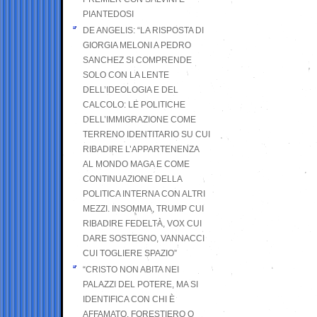
PIANTEDOSI
DE ANGELIS: “LA RISPOSTA DI
GIORGIA MELONI A PEDRO
SANCHEZ SI COMPRENDE
SOLO CON LA LENTE
DELL’IDEOLOGIA E DEL
CALCOLO: LE POLITICHE
DELL’IMMIGRAZIONE COME
TERRENO IDENTITARIO SU CUI
RIBADIRE L’APPARTENENZA
AL MONDO MAGA E COME
CONTINUAZIONE DELLA
POLITICA INTERNA CON ALTRI
MEZZI. INSOMMA, TRUMP CUI
RIBADIRE FEDELTÀ, VOX CUI
DARE SOSTEGNO, VANNACCI
CUI TOGLIERE SPAZIO”
“CRISTO NON ABITA NEI
PALAZZI DEL POTERE, MA SI
IDENTIFICA CON CHI È
AFFAMATO, FORESTIERO O