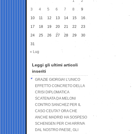
1
2
3
4
5
6
7
8
9
10
11
12
13
14
15
16
17
18
19
20
21
22
23
24
25
26
27
28
29
30
31
« Lug
Leggi gli ultimi articoli
inseriti
GRAZIE GIORGIA! L’UNICO
EFFETTO CONCRETO DELLA
CRISI DIPLOMATICA
SCATENATA DA MELONI
CONTRO SANCHEZ PER IL
CASO CEUTA? ORA CHE
ANCHE MADRID HA SOSPESO
SCHENGEN PER CHI ARRIVA
DAL NOSTRO PAESE, GLI