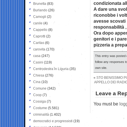
condizionata all
Brunetta
(83)
A dare una svolt
Burlando
(26)
riconobbe i volt
Camogli
(2)
avesse scovati 
canile
(4)
responsabilità ,
Cappello
(8)
Ora dopo appena
Caprotti
(2)
genitori e i par
Caritas
(6)
pizzeria a pre
carovita
(170)
casa
(247)
This entry was posted o
follow any responses to
Casini
(119)
own site.
Centrodestra in Liguria
(35)
Chiesa
(276)
«
STO BENISSIMO 
Cina
(10)
APPELLO DEI RADIC
Comune
(342)
Leave a Rep
Coop
(7)
Cossiga
(7)
You must be
log
Costume
(5.581)
criminalità
(1.402)
democratici e progressisti
(19)