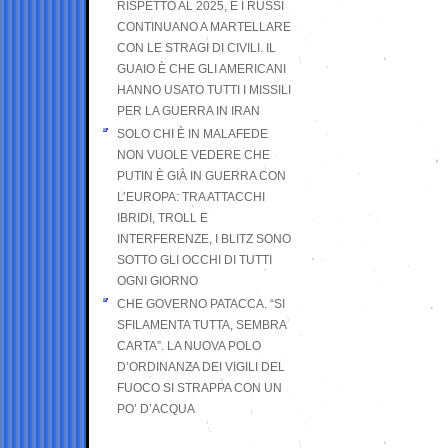
RISPETTO AL 2025, E I RUSSI
CONTINUANO A MARTELLARE
CON LE STRAGI DI CIVILI. IL
GUAIO È CHE GLI AMERICANI
HANNO USATO TUTTI I MISSILI
PER LA GUERRA IN IRAN
SOLO CHI È IN MALAFEDE
NON VUOLE VEDERE CHE
PUTIN È GIÀ IN GUERRA CON
L’EUROPA: TRA ATTACCHI
IBRIDI, TROLL E
INTERFERENZE, I BLITZ SONO
SOTTO GLI OCCHI DI TUTTI
OGNI GIORNO
CHE GOVERNO PATACCA. “SI
SFILAMENTA TUTTA, SEMBRA
CARTA”. LA NUOVA POLO
D’ORDINANZA DEI VIGILI DEL
FUOCO SI STRAPPA CON UN
PO’ D’ACQUA