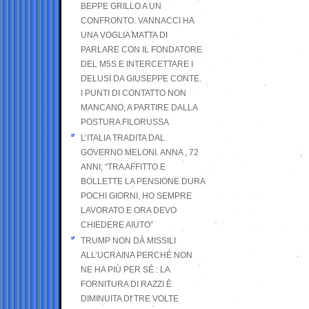
BEPPE GRILLO A UN
CONFRONTO. VANNACCI HA
UNA VOGLIA MATTA DI
PARLARE CON IL FONDATORE
DEL M5S E INTERCETTARE I
DELUSI DA GIUSEPPE CONTE.
I PUNTI DI CONTATTO NON
MANCANO, A PARTIRE DALLA
POSTURA FILORUSSA
L’ITALIA TRADITA DAL
GOVERNO MELONI. ANNA , 72
ANNI; “TRA AFFITTO E
BOLLETTE LA PENSIONE DURA
POCHI GIORNI, HO SEMPRE
LAVORATO E ORA DEVO
CHIEDERE AIUTO”
TRUMP NON DÀ MISSILI
ALL’UCRAINA PERCHÉ NON
NE HA PIÙ PER SÉ : LA
FORNITURA DI RAZZI È
DIMINUITA DI TRE VOLTE