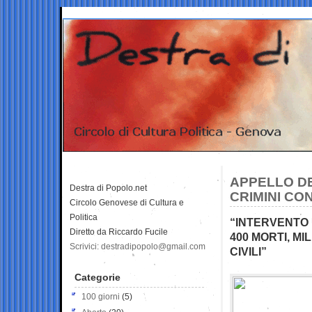
APPELLO DE
Destra di Popolo.net
CRIMINI CO
Circolo Genovese di Cultura e
Politica
“INTERVENTO
Diretto da Riccardo Fucile
400 MORTI, MI
Scrivici: destradipopolo@gmail.com
CIVILI”
Categorie
100 giorni
(5)