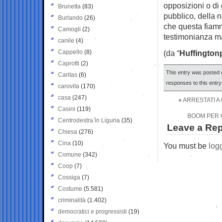
opposizioni o di 
Brunetta
(83)
pubblico, della n
Burlando
(26)
che questa fiamm
Camogli
(2)
testimonianza ma
canile
(4)
Cappello
(8)
(da “
Huffington
Caprotti
(2)
This entry was posted o
Caritas
(6)
responses to this entr
carovita
(170)
casa
(247)
«
ARRESTATI A
Casini
(119)
BOOM PER C
Centrodestra in Liguria
(35)
Leave a Rep
Chiesa
(276)
Cina
(10)
You must be
log
Comune
(342)
Coop
(7)
Cossiga
(7)
Costume
(5.581)
criminalità
(1.402)
democratici e progressisti
(19)