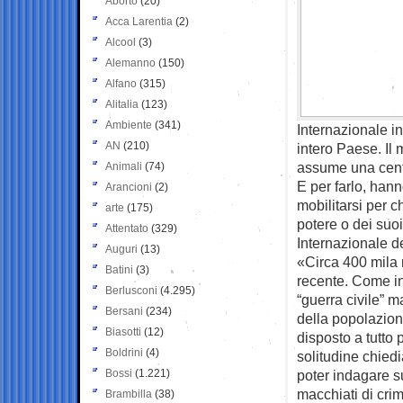
Aborto
(20)
Acca Larentia
(2)
Alcool
(3)
Alemanno
(150)
Alfano
(315)
Alitalia
(123)
Ambiente
(341)
Internazionale in
AN
(210)
intero Paese. Il 
assume una centr
Animali
(74)
E per farlo, hann
Arancioni
(2)
mobilitarsi per c
arte
(175)
potere o dei suo
Attentato
(329)
Internazionale de
Auguri
(13)
«Circa 400 mila m
Batini
(3)
recente. Come in 
Berlusconi
(4.295)
“guerra civile” m
Bersani
(234)
della popolazione
Biasotti
(12)
disposto a tutto 
Boldrini
(4)
solitudine chiedi
Bossi
(1.221)
poter indagare su
macchiati di crim
Brambilla
(38)