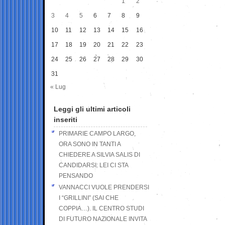
1
2
3
4
5
6
7
8
9
10
11
12
13
14
15
16
17
18
19
20
21
22
23
24
25
26
27
28
29
30
31
« Lug
Leggi gli ultimi articoli
inseriti
PRIMARIE CAMPO LARGO,
ORA SONO IN TANTI A
CHIEDERE A SILVIA SALIS DI
CANDIDARSI: LEI CI STA
PENSANDO
VANNACCI VUOLE PRENDERSI
I “GRILLINI” (SAI CHE
COPPIA…). IL CENTRO STUDI
DI FUTURO NAZIONALE INVITA