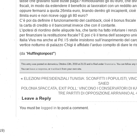
tasse che gravano sulle buste paga? Rimodulando gli 80 euro, che div
fiscali, in modo da estendere il beneficio ai lavoratori con un reddito 
oppure fermarsi a quota 26mila euro, tirando dentro gli incapienti, cioè c
8mila euro e non riceve oggi gli 80 euro?
C’è poi da definire il funzionamento del cashback, cioè il bonus fisca
la carta di credito o il bancomat invece che con il contante.
L’ipotesi di riordino delle aliquote Iva, che tanto ha fatto infuriare i renzia
per finanziare la restituzione fiscale? E poi c’è il tema dell’assegno unico
Italia Viva ma anche al Pd. I 5 stelle insistono sull’inasprimento del car
vertice notturno di palazzo Chigi è affidato l’arduo compito di dare le ri
(da “
Huffingtonpost”
)
This entry was posted on domenica, Ottobre 13th, 2019 at 21:23 and is filed under
finanziaria
. You can follow any 
You can
leave a response
, or
trackback
from your own site.
)
«
ELEZIONI PRESIDENZIALI TUNISIA: SCONFITTI I POPULISTI, VI
SAIED
POLONIA SPACCATA, EXIT POLL: VINCONO I CONSERVATORI DI KA
TRE PARTITI DI OPPOSIZIONE ARRIVANO AL 
Leave a Reply
You must be
logged in
to post a comment.
19)