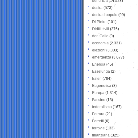
denuncia
(14.528)
destra
(573)
destradipopolo
(99)
Di Pietro
(101)
Diritti civili
(276)
don Gallo
(9)
economia
(2.331)
elezioni
(3.303)
emergenza
(3.077)
Energia
(45)
Esselunga
(2)
Esteri
(784)
Eugenetica
(3)
Europa
(1.314)
Fassino
(13)
federalismo
(167)
Ferrara
(21)
Ferretti
(6)
ferrovie
(133)
finanziaria
(325)