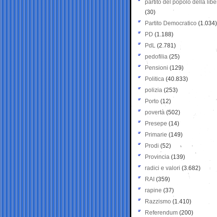
partito del popolo della libe
(30)
Partito Democratico
(1.034)
PD
(1.188)
PdL
(2.781)
pedofilia
(25)
Pensioni
(129)
Politica
(40.833)
polizia
(253)
Porto
(12)
povertà
(502)
Presepe
(14)
Primarie
(149)
Prodi
(52)
Provincia
(139)
radici e valori
(3.682)
RAI
(359)
rapine
(37)
Razzismo
(1.410)
Referendum
(200)