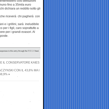
enterebbero così detrazioni
annuno fino a 35mila euro
hi dichiara un reddito sotto gli
le che riceverà chi pagherà con
ni e i grillini, sarà ineludibile
 per i figli, caro soprattutto a
cere per i grandi evasori. Al
sposte.
responses to this entry through the
RSS 2.0
feed.
NCE IL CONSERVATORE KAIES
CZYNSKI CON IL 43,6% MA I
48,9%
»