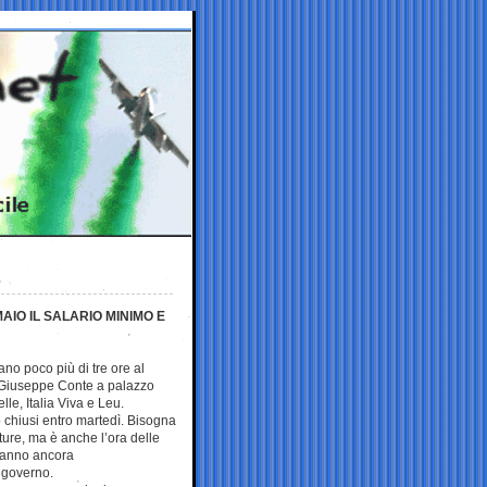
AIO IL SALARIO MINIMO E
no poco più di tre ore al
 Giuseppe Conte a palazzo
lle, Italia Viva e Leu.
o chiusi entro martedì. Bisogna
ture, ma è anche l’ora delle
 hanno ancora
 governo.