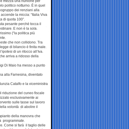
e e mezza una riunione per
lo politico notturno. È in quel
ogruppo dei renziani alla
 accende la miccia: “Italia Viva
ta di quota 100”.
esta pesante perchè tocca il
estinare. E non è la sola.
rissimo (“la politica più
nte.
hieste che non collidono. Tra
legge di bilancio è finita male.
’ipotesi di un ritocco all’Iva.
che arriva a ridosso della
Luigi Di Maio ha messo a punto
ana alla Farnesina, diventato
 Nunzia Catalfo e la viceministra
di riduzione del cuneo fiscale
rizzato esclusivamente ai
tervento sulle tasse sul lavoro
ella volontà di abolire il
impianto della manovra che
già programmate.
. Come si farà il taglio delle