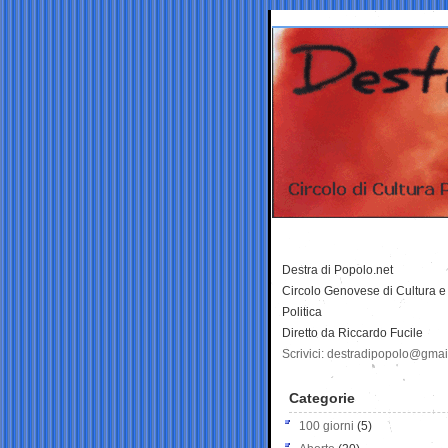
Destra di Popolo.net
Circolo Genovese di Cultura e
Politica
Diretto da Riccardo Fucile
Scrivici: destradipopolo@gma
Categorie
100 giorni
(5)