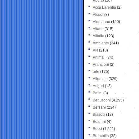
Aborto
(20)
Acca Larentia
(2)
Alcool
(3)
Alemanno
(150)
Alfano
(315)
Alitalia
(123)
Ambiente
(341)
AN
(210)
Animali
(74)
Arancioni
(2)
arte
(175)
Attentato
(329)
Auguri
(13)
Batini
(3)
Berlusconi
(4.295)
Bersani
(234)
Biasotti
(12)
Boldrini
(4)
Bossi
(1.221)
Brambilla
(38)