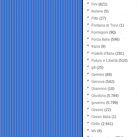
Fini
(821)
fioriere
(5)
Fitto
(27)
Fontana di Trevi
(1)
Formigoni
(90)
Forza Italia
(596)
frana
(9)
Fratelli d'Italia
(291)
Futuro e Libertà
(510)
g8
(25)
Gelmini
(68)
Genova
(542)
Giannino
(10)
Giustizia
(5.784)
governo
(5.799)
Grasso
(22)
Green Italia
(1)
Grillo
(2.941)
Idv
(4)