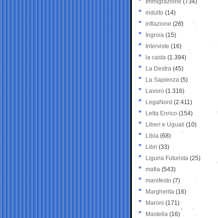
Immigrazione
(734)
indulto
(14)
inflazione
(26)
Ingroia
(15)
Interviste
(16)
la casta
(1.394)
La Destra
(45)
La Sapienza
(5)
Lavoro
(1.316)
LegaNord
(2.411)
Letta Enrico
(154)
Liberi e Uguali
(10)
Libia
(68)
Libri
(33)
Liguria Futurista
(25)
mafia
(543)
manifesto
(7)
Margherita
(16)
Maroni
(171)
Mastella
(16)