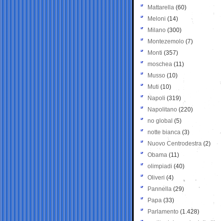
Mattarella
(60)
Meloni
(14)
Milano
(300)
Montezemolo
(7)
Monti
(357)
moschea
(11)
Musso
(10)
Muti
(10)
Napoli
(319)
Napolitano
(220)
no global
(5)
notte bianca
(3)
Nuovo Centrodestra
(2)
Obama
(11)
olimpiadi
(40)
Oliveri
(4)
Pannella
(29)
Papa
(33)
Parlamento
(1.428)