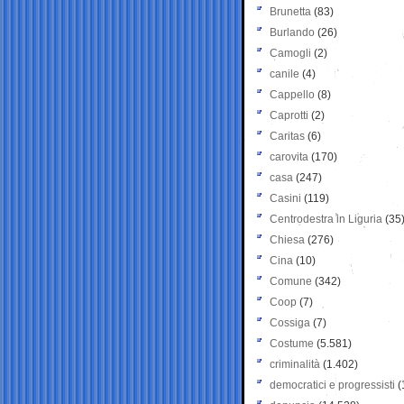
Brunetta
(83)
Burlando
(26)
Camogli
(2)
canile
(4)
Cappello
(8)
Caprotti
(2)
Caritas
(6)
carovita
(170)
casa
(247)
Casini
(119)
Centrodestra in Liguria
(35
Chiesa
(276)
Cina
(10)
Comune
(342)
Coop
(7)
Cossiga
(7)
Costume
(5.581)
criminalità
(1.402)
democratici e progressisti
(