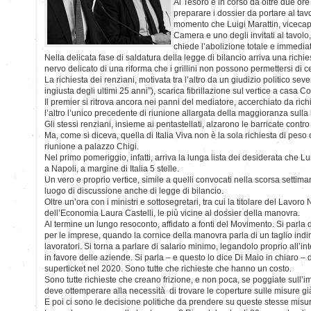
Al Tesoro è in corso da oltre due or
preparare i dossier da portare al tavo
momento che Luigi Marattin, vicecap
Camera e uno degli invitati al tavolo,
chiede l’abolizione totale e immedia
Nella delicata fase di saldatura della legge di bilancio arriva una richi
nervo delicato di una riforma che i grillini non possono permettersi di c
La richiesta dei renziani, motivata tra l’altro da un giudizio politico seve
ingiusta degli ultimi 25 anni”), scarica fibrillazione sul vertice a casa Co
Il premier si ritrova ancora nei panni del mediatore, accerchiato da ric
l’altro l’unico precedente di riunione allargata della maggioranza sulla 
Gli stessi renziani, insieme ai pentastellati, alzarono le barricate contro l
Ma, come si diceva, quella di Italia Viva non è la sola richiesta di peso 
riunione a palazzo Chigi.
Nel primo pomeriggio, infatti, arriva la lunga lista dei desiderata che 
a Napoli, a margine di Italia 5 stelle.
Un vero e proprio vertice, simile a quelli convocati nella scorsa settim
luogo di discussione anche di legge di bilancio.
Oltre un’ora con i ministri e sottosegretari, tra cui la titolare del Lavoro
dell’Economia Laura Castelli, le più vicine al dossier della manovra.
Al termine un lungo resoconto, affidato a fonti del Movimento. Si parla 
per le imprese, quando la cornice della manovra parla di un taglio indi
lavoratori. Si torna a parlare di salario minimo, legandolo proprio all’in
in favore delle aziende. Si parla – e questo lo dice Di Maio in chiaro – d
superticket nel 2020. Sono tutte che richieste che hanno un costo.
Sono tutte richieste che creano frizione, e non poca, se poggiate sull’
deve ottemperare alla necessità di trovare le coperture sulle misure 
E poi ci sono le decisione politiche da prendere su queste stesse misure