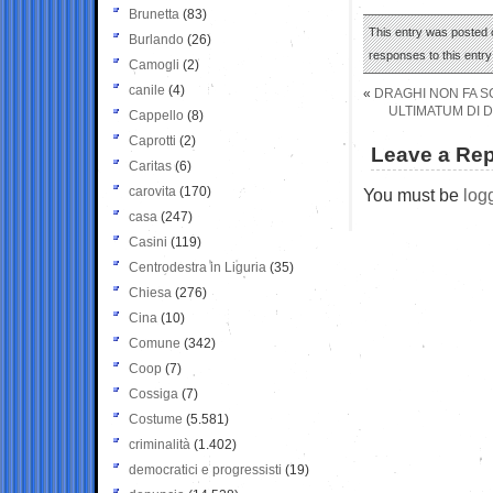
Brunetta
(83)
This entry was posted o
Burlando
(26)
responses to this entr
Camogli
(2)
canile
(4)
«
DRAGHI NON FA SC
ULTIMATUM DI D
Cappello
(8)
Caprotti
(2)
Leave a Rep
Caritas
(6)
carovita
(170)
You must be
log
casa
(247)
Casini
(119)
Centrodestra in Liguria
(35)
Chiesa
(276)
Cina
(10)
Comune
(342)
Coop
(7)
Cossiga
(7)
Costume
(5.581)
criminalità
(1.402)
democratici e progressisti
(19)