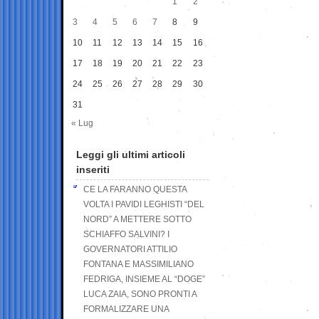
1
2
3
4
5
6
7
8
9
10
11
12
13
14
15
16
17
18
19
20
21
22
23
24
25
26
27
28
29
30
31
« Lug
Leggi gli ultimi articoli
inseriti
CE LA FARANNO QUESTA
VOLTA I PAVIDI LEGHISTI “DEL
NORD” A METTERE SOTTO
SCHIAFFO SALVINI? I
GOVERNATORI ATTILIO
FONTANA E MASSIMILIANO
FEDRIGA, INSIEME AL “DOGE”
LUCA ZAIA, SONO PRONTI A
FORMALIZZARE UNA