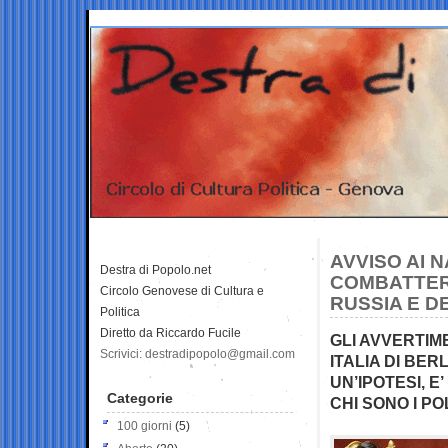
AVVISO AI 
Destra di Popolo.net
COMBATTER
Circolo Genovese di Cultura e
RUSSIA E D
Politica
Diretto da Riccardo Fucile
GLI AVVERTIME
Scrivici: destradipopolo@gmail.com
ITALIA DI BER
UN’IPOTESI, E
Categorie
CHI SONO I PO
100 giorni
(5)