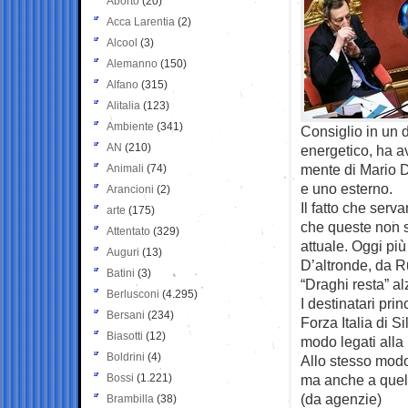
Aborto
(20)
Acca Larentia
(2)
Alcool
(3)
Alemanno
(150)
Alfano
(315)
Alitalia
(123)
Ambiente
(341)
Consiglio in un d
AN
(210)
energetico, ha a
mente di Mario 
Animali
(74)
e uno esterno.
Arancioni
(2)
Il fatto che serv
arte
(175)
che queste non s
Attentato
(329)
attuale. Oggi più
Auguri
(13)
D’altronde, da Ru
Batini
(3)
“Draghi resta” alz
Berlusconi
(4.295)
I destinatari pri
Bersani
(234)
Forza Italia di S
Biasotti
(12)
modo legati alla
Boldrini
(4)
Allo stesso modo 
Bossi
(1.221)
ma anche a quelli
(da agenzie)
Brambilla
(38)