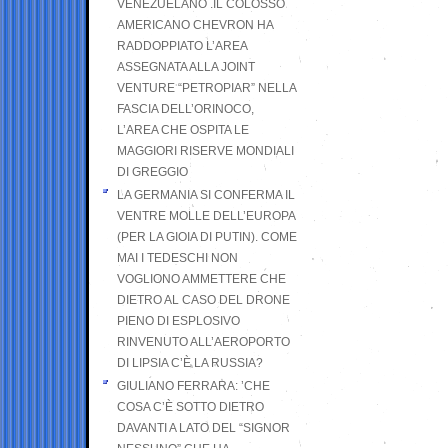
VENEZUELANO .IL COLOSSO
AMERICANO CHEVRON HA
RADDOPPIATO L’AREA
ASSEGNATA ALLA JOINT
VENTURE “PETROPIAR” NELLA
FASCIA DELL’ORINOCO,
L’AREA CHE OSPITA LE
MAGGIORI RISERVE MONDIALI
DI GREGGIO
LA GERMANIA SI CONFERMA IL
VENTRE MOLLE DELL’EUROPA
(PER LA GIOIA DI PUTIN). COME
MAI I TEDESCHI NON
VOGLIONO AMMETTERE CHE
DIETRO AL CASO DEL DRONE
PIENO DI ESPLOSIVO
RINVENUTO ALL’AEROPORTO
DI LIPSIA C’È LA RUSSIA?
GIULIANO FERRARA: ’CHE
COSA C’È SOTTO DIETRO
DAVANTI A LATO DEL “SIGNOR