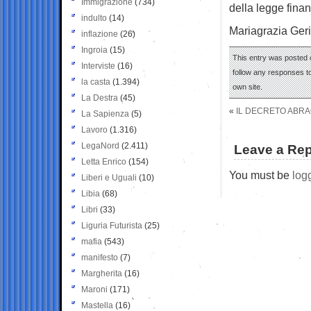
Immigrazione
(734)
della legge finan
indulto
(14)
Mariagrazia Ger
inflazione
(26)
Ingroia
(15)
This entry was posted o
Interviste
(16)
follow any responses to
la casta
(1.394)
own site.
La Destra
(45)
«
IL DECRETO ABR
La Sapienza
(5)
Lavoro
(1.316)
LegaNord
(2.411)
Leave a Rep
Letta Enrico
(154)
You must be
log
Liberi e Uguali
(10)
Libia
(68)
Libri
(33)
Liguria Futurista
(25)
mafia
(543)
manifesto
(7)
Margherita
(16)
Maroni
(171)
Mastella
(16)