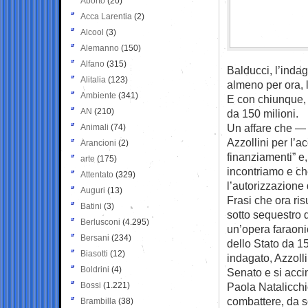
Aborto
(20)
Acca Larentia
(2)
Alcool
(3)
Alemanno
(150)
Alfano
(315)
Balducci, l’indag
Alitalia
(123)
almeno per ora, l
Ambiente
(341)
E con chiunque, 
AN
(210)
da 150 milioni.
Un affare che —
Animali
(74)
Azzollini per l’a
Arancioni
(2)
finanziamenti” e,
arte
(175)
incontriamo e ch
Attentato
(329)
l’autorizzazione
Auguri
(13)
Frasi che ora ris
Batini
(3)
sotto sequestro 
Berlusconi
(4.295)
un’opera faraonic
Bersani
(234)
dello Stato da 15
Biasotti
(12)
indagato, Azzoll
Boldrini
(4)
Senato e si acci
Bossi
(1.221)
Paola Natalicchi
combattere, da so
Brambilla
(38)