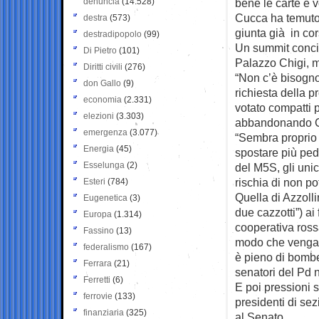
denuncia
(14.528)
bene le carte e 
Cucca ha temuto 
destra
(573)
giunta già in cor
destradipopolo
(99)
Un summit concit
Di Pietro
(101)
Palazzo Chigi, mi
Diritti civili
(276)
“Non c’è bisogno
don Gallo
(9)
richiesta della p
economia
(2.331)
votato compatti pe
elezioni
(3.303)
abbandonando Cas
emergenza
(3.077)
“Sembra proprio 
Energia
(45)
spostare più ped
Esselunga
(2)
del M5S, gli unici
rischia di non po
Esteri
(784)
Quella di Azzollin
Eugenetica
(3)
due cazzotti”) ai 
Europa
(1.314)
cooperativa ross
Fassino
(13)
modo che venga a
federalismo
(167)
è pieno di bombe
Ferrara
(21)
senatori del Pd n
Ferretti
(6)
E poi pressioni su
ferrovie
(133)
presidenti di sez
finanziaria
(325)
al Senato.