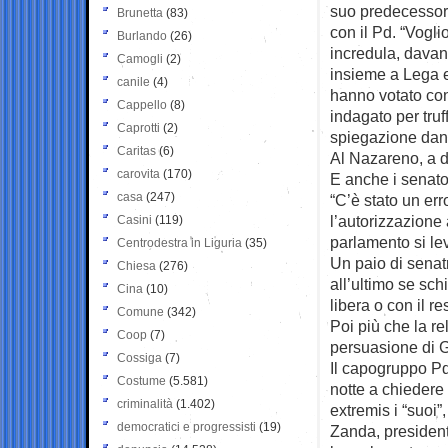
suo predecessore
Brunetta
(83)
con il Pd. “Vogli
Burlando
(26)
incredula, davant
Camogli
(2)
insieme a Lega e 
canile
(4)
hanno votato cont
Cappello
(8)
indagato per tru
Caprotti
(2)
spiegazione dann
Caritas
(6)
Al Nazareno, a d
carovita
(170)
E anche i senator
casa
(247)
“C’è stato un er
l’autorizzazione
Casini
(119)
parlamento si le
Centrodestra in Liguria
(35)
Un paio di senat
Chiesa
(276)
all’ultimo se sch
Cina
(10)
libera o con il r
Comune
(342)
Poi più che la re
Coop
(7)
persuasione di 
Cossiga
(7)
Il capogruppo Pd 
Costume
(5.581)
notte a chiedere 
criminalità
(1.402)
extremis i “suoi”
democratici e progressisti
(19)
Zanda, president