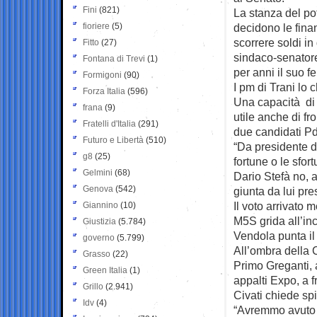
Fini
(821)
La stanza del po
fioriere
(5)
decidono le finan
scorrere soldi in
Fitto
(27)
sindaco-senatore,
Fontana di Trevi
(1)
per anni il suo f
Formigoni
(90)
I pm di Trani lo 
Forza Italia
(596)
Una capacità di 
frana
(9)
utile anche di fr
Fratelli d'Italia
(291)
due candidati Pd 
Futuro e Libertà
(510)
“Da presidente d
g8
(25)
fortune o le sfor
Gelmini
(68)
Dario Stefà no, 
Genova
(542)
giunta da lui pre
Il voto arrivato m
Giannino
(10)
M5S grida all’in
Giustizia
(5.784)
Vendola punta il 
governo
(5.799)
All’ombra della 
Grasso
(22)
Primo Greganti, 
Green Italia
(1)
appalti Expo, a f
Grillo
(2.941)
Civati chiede sp
Idv
(4)
“Avremmo avuto 