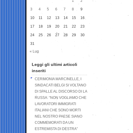
1
2
3
4
5
6
7
8
9
10
11
12
13
14
15
16
17
18
19
20
21
22
23
24
25
26
27
28
29
30
31
« Lug
Leggi gli ultimi articoli
inseriti
CERIMONIA MARCINELLE, I
SINDACATI BELGI SI VOLTANO
DI SPALLE AL DISCORSO DI LA
RUSSA: “NON VOGLIAMO CHE
LAVORATORI IMMIGRATI
ITALIANI CHE SONO MORTI
NEL NOSTRO PAESE SIANO
COMMEMORATI DA UN
ESTREMISTA DI DESTRA”