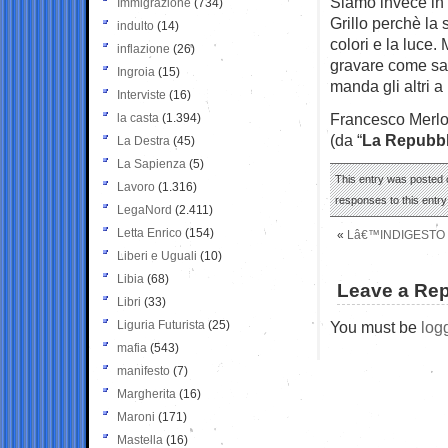
Siamo invece in 
Immigrazione
(734)
Grillo perchè la 
indulto
(14)
colori e la luce
inflazione
(26)
gravare come sas
Ingroia
(15)
manda gli altri 
Interviste
(16)
Francesco Merl
la casta
(1.394)
(da “
La Repubbl
La Destra
(45)
La Sapienza
(5)
This entry was posted 
Lavoro
(1.316)
responses to this entr
LegaNord
(2.411)
Letta Enrico
(154)
«
Lâ€™INDIGESTO 
Liberi e Uguali
(10)
Libia
(68)
Leave a Rep
Libri
(33)
Liguria Futurista
(25)
You must be
log
mafia
(543)
manifesto
(7)
Margherita
(16)
Maroni
(171)
Mastella
(16)