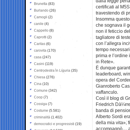
dalla legge penale
Brunetta
(83)
certificati al M
Burlando
(26)
travestendo di p
Camogli
(2)
Insomma questo pr
canile
(4)
che sognava il go
Cappello
(8)
non il feticcio d
tagliatore di test
Caprotti
(2)
con l’allegra inc
Caritas
(6)
tempo necessario
carovita
(170)
prima e l’ordine 
casa
(247)
in Rete».
Casini
(119)
È dunque garanti
Centrodestra in Liguria
(35)
leaderboard, win
Chiesa
(276)
opera del Corder
Cina
(10)
Gianroberto Casa
Comune
(342)
vaffanculo.
Coop
(7)
Così il blog di 
Friedrich Dà¼rr
Cossiga
(7)
banda di pension
Costume
(5.581)
Alberto Sordi era
criminalità
(1.402)
della mia vita», 
democratici e progressisti
(19)
accompagnò… al