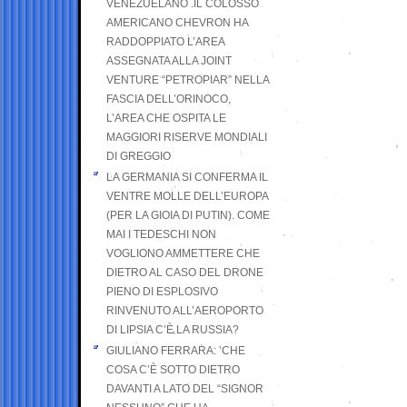
VENEZUELANO .IL COLOSSO
AMERICANO CHEVRON HA
RADDOPPIATO L’AREA
ASSEGNATA ALLA JOINT
VENTURE “PETROPIAR” NELLA
FASCIA DELL’ORINOCO,
L’AREA CHE OSPITA LE
MAGGIORI RISERVE MONDIALI
DI GREGGIO
LA GERMANIA SI CONFERMA IL
VENTRE MOLLE DELL’EUROPA
(PER LA GIOIA DI PUTIN). COME
MAI I TEDESCHI NON
VOGLIONO AMMETTERE CHE
DIETRO AL CASO DEL DRONE
PIENO DI ESPLOSIVO
RINVENUTO ALL’AEROPORTO
DI LIPSIA C’È LA RUSSIA?
GIULIANO FERRARA: ’CHE
COSA C’È SOTTO DIETRO
DAVANTI A LATO DEL “SIGNOR