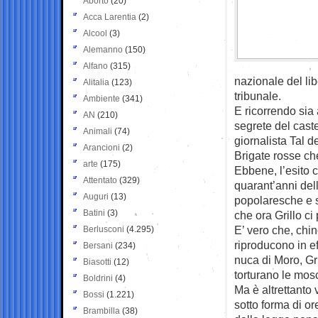
Aborto
(20)
Acca Larentia
(2)
Alcool
(3)
Alemanno
(150)
Alfano
(315)
nazionale del lib
Alitalia
(123)
tribunale.
Ambiente
(341)
E ricorrendo sia 
AN
(210)
segrete del caste
Animali
(74)
giornalista Tal d
Arancioni
(2)
Brigate rosse ch
arte
(175)
Ebbene, l’esito 
Attentato
(329)
quarant’anni dell
Auguri
(13)
popolaresche e s
Batini
(3)
che ora Grillo ci
E’ vero che, chin
Berlusconi
(4.295)
riproducono in ef
Bersani
(234)
nuca di Moro, Gri
Biasotti
(12)
torturano le mosc
Boldrini
(4)
Ma è altrettanto
Bossi
(1.221)
sotto forma di or
Brambilla
(38)