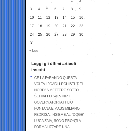
1
2
3
4
5
6
7
8
9
10
11
12
13
14
15
16
17
18
19
20
21
22
23
24
25
26
27
28
29
30
31
« Lug
Leggi gli ultimi articoli
inseriti
CE LA FARANNO QUESTA
VOLTA I PAVIDI LEGHISTI “DEL
NORD” A METTERE SOTTO
SCHIAFFO SALVINI? I
GOVERNATORI ATTILIO
FONTANA E MASSIMILIANO
FEDRIGA, INSIEME AL “DOGE”
LUCA ZAIA, SONO PRONTI A
FORMALIZZARE UNA