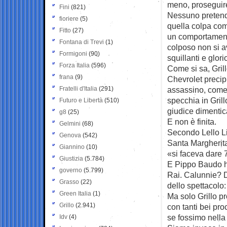
meno, proseguir
Fini
(821)
Nessuno pretende 
fioriere
(5)
quella colpa com
Fitto
(27)
un comportament
Fontana di Trevi
(1)
colposo non si av
Formigoni
(90)
squillanti e glor
Forza Italia
(596)
Come si sa, Grill
frana
(9)
Chevrolet precip
Fratelli d'Italia
(291)
assassino, come 
specchia in Gril
Futuro e Libertà
(510)
giudice dimentica
g8
(25)
E non è finita.
Gelmini
(68)
Secondo Lello Li
Genova
(542)
Santa Margherita 
Giannino
(10)
«si faceva dare 7
Giustizia
(5.784)
E Pippo Baudo ha
governo
(5.799)
Rai. Calunnie? D
Grasso
(22)
dello spettacolo:
Green Italia
(1)
Ma solo Grillo pr
Grillo
(2.941)
con tanti bei pr
se fossimo nell
Idv
(4)