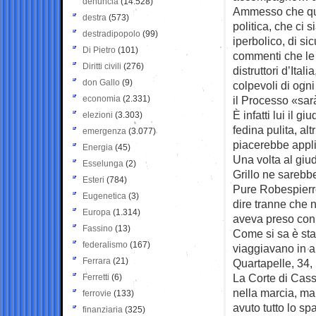
denuncia
(14.528)
Ammesso che quel
destra
(573)
politica, che ci 
destradipopolo
(99)
iperbolico, di si
Di Pietro
(101)
commenti che le
Diritti civili
(276)
distruttori d’Itali
don Gallo
(9)
colpevoli di ogni
economia
(2.331)
il Processo «sa
È infatti lui il 
elezioni
(3.303)
fedina pulita, al
emergenza
(3.077)
piacerebbe applic
Energia
(45)
Una volta al giud
Esselunga
(2)
Grillo ne sarebb
Esteri
(784)
Pure Robespierr
Eugenetica
(3)
dire tranne che 
Europa
(1.314)
aveva preso con l
Fassino
(13)
Come si sa è sta
federalismo
(167)
viaggiavano in a
Ferrara
(21)
Quartapelle, 34, 
La Corte di Cass
Ferretti
(6)
nella marcia, ma
ferrovie
(133)
avuto tutto lo sp
finanziaria
(325)