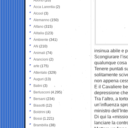
Aborto
(20)
Acca Larentia
(2)
Alcool
(3)
Alemanno
(150)
Alfano
(315)
Alitalia
(123)
Ambiente
(341)
AN
(210)
insinua abile e p
Animali
(74)
Scongiurare l’iso
Arancioni
(2)
qualunque cosa t
arte
(175)
Tenere puntati su
Attentato
(329)
solitamente sciv
Auguri
(13)
non appena cessa
Batini
(3)
E il Cavaliere b
depressione che c
Berlusconi
(4.295)
Tra l’altro, a to
Bersani
(234)
un’influenza spro
Biasotti
(12)
ministro dell’Int
Boldrini
(4)
Di qui la «missi
Bossi
(1.221)
lanciare la contr
Brambilla
(38)