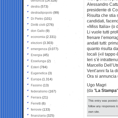
denuncia
(14.528)
Alessandro Cattan
destra
(573)
presidente di Co
destradipopolo
(99)
Risulta che stia
Di Pietro
(101)
candidati, facen
Diritti civili
(276)
«Miss Italia» (o 
don Gallo
(9)
Li vuole tutti pr
economia
(2.331)
frenare l’emorrag
andati tutti: pr
elezioni
(3.303)
quanto risulta da
emergenza
(3.077)
locali («il tappo 
Energia
(45)
Ieri s’è intratte
Esselunga
(2)
Marcello Dell’Utri
Esteri
(784)
Vent’anni fa la 
Eugenetica
(3)
Ora si annuncia u
Europa
(1.314)
Ugo Magri
Fassino
(13)
(da “
La Stampa
“
federalismo
(167)
Ferrara
(21)
This entry was posted 
Ferretti
(6)
follow any responses to
ferrovie
(133)
own site.
finanziaria
(325)