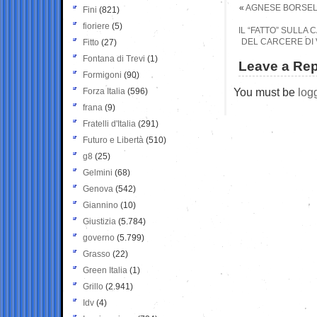
«
AGNESE BORSELL
Fini
(821)
fioriere
(5)
IL “FATTO” SULLA
DEL CARCERE DI 
Fitto
(27)
Fontana di Trevi
(1)
Leave a Rep
Formigoni
(90)
You must be
log
Forza Italia
(596)
frana
(9)
Fratelli d'Italia
(291)
Futuro e Libertà
(510)
g8
(25)
Gelmini
(68)
Genova
(542)
Giannino
(10)
Giustizia
(5.784)
governo
(5.799)
Grasso
(22)
Green Italia
(1)
Grillo
(2.941)
Idv
(4)