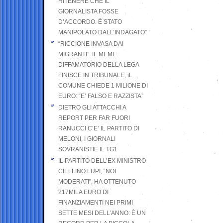
RITENERE CHE IL
GIORNALISTA FOSSE
D’ACCORDO. È STATO
MANIPOLATO DALL’INDAGATO”
“RICCIONE INVASA DAI
MIGRANTI”: IL MEME
DIFFAMATORIO DELLA LEGA
FINISCE IN TRIBUNALE, iL
COMUNE CHIEDE 1 MILIONE DI
EURO: “E’ FALSO E RAZZISTA”
DIETRO GLI ATTACCHI A
REPORT PER FAR FUORI
RANUCCI C’E’ IL PARTITO DI
MELONI, I GIORNALI
SOVRANISTIE IL TG1
IL PARTITO DELL’EX MINISTRO
CIELLINO LUPI, “NOI
MODERATI”, HA OTTENUTO
217MILA EURO DI
FINANZIAMENTI NEI PRIMI
SETTE MESI DELL’ANNO: È UN