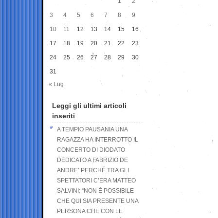
1
2
3
4
5
6
7
8
9
10
11
12
13
14
15
16
17
18
19
20
21
22
23
24
25
26
27
28
29
30
31
« Lug
Leggi gli ultimi articoli
inseriti
A TEMPIO PAUSANIA UNA
RAGAZZA HA INTERROTTO IL
CONCERTO DI DIODATO
DEDICATO A FABRIZIO DE
ANDRE’ PERCHÉ TRA GLI
SPETTATORI C’ERA MATTEO
SALVINI: “NON È POSSIBILE
CHE QUI SIA PRESENTE UNA
PERSONA CHE CON LE