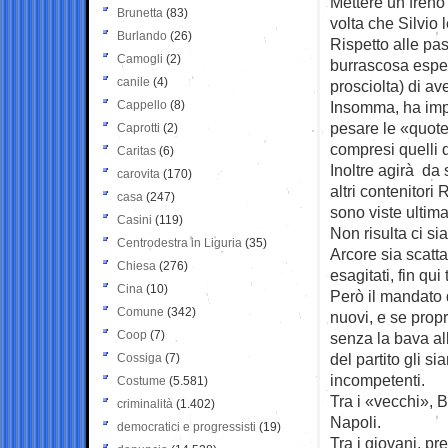
Mettere un freno
Brunetta
(83)
volta che Silvio 
Burlando
(26)
Rispetto alle pa
Camogli
(2)
burrascosa espe
canile
(4)
prosciolta) di av
Cappello
(8)
Insomma, ha impa
pesare le «quote
Caprotti
(2)
compresi quelli 
Caritas
(6)
Inoltre agirà da
carovita
(170)
altri contenitori 
casa
(247)
sono viste ultim
Casini
(119)
Non risulta ci s
Centrodestra in Liguria
(35)
Arcore sia scatta
Chiesa
(276)
esagitati, fin qui 
Cina
(10)
Però il mandato 
Comune
(342)
nuovi, e se prop
Coop
(7)
senza la bava all
del partito gli s
Cossiga
(7)
incompetenti.
Costume
(5.581)
Tra i «vecchi», 
criminalità
(1.402)
Napoli.
democratici e progressisti
(19)
Tra i giovani, pre