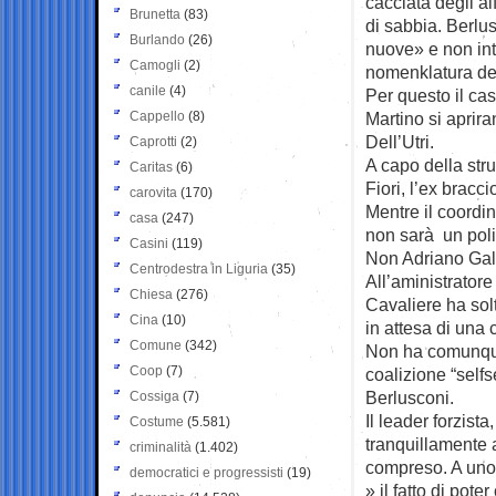
cacciata degli al
Brunetta
(83)
di sabbia. Berlus
Burlando
(26)
nuove» e non int
Camogli
(2)
nomenklatura de
canile
(4)
Per questo il cas
Cappello
(8)
Martino si aprira
Dell’Utri.
Caprotti
(2)
A capo della str
Caritas
(6)
Fiori, l’ex bracc
carovita
(170)
Mentre il coordin
casa
(247)
non sarà un poli
Casini
(119)
Non Adriano Galli
Centrodestra in Liguria
(35)
All’aministratore
Chiesa
(276)
Cavaliere ha solt
Cina
(10)
in attesa di una
Comune
(342)
Non ha comunque 
Coop
(7)
coalizione “self
Berlusconi.
Cossiga
(7)
Il leader forzista
Costume
(5.581)
tranquillamente a
criminalità
(1.402)
compreso. A uno 
democratici e progressisti
(19)
» il fatto di pot