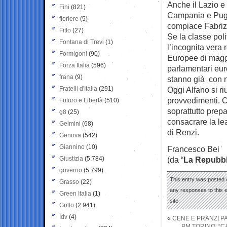
Anche il Lazio e 
Fini
(821)
Campania e Pugli
fioriere
(5)
compiace Fabrizio
Fitto
(27)
Se la classe polit
Fontana di Trevi
(1)
l’incognita vera 
Formigoni
(90)
Europee di maggi
Forza Italia
(596)
parlamentari euro
frana
(9)
stanno già con n
Fratelli d'Italia
(291)
Oggi Alfano si ri
provvedimenti. Ci
Futuro e Libertà
(510)
soprattutto prep
g8
(25)
consacrare la lea
Gelmini
(68)
di Renzi.
Genova
(542)
Giannino
(10)
Francesco Bei
Giustizia
(5.784)
(da “
La Repubbl
governo
(5.799)
This entry was posted 
Grasso
(22)
any responses to this 
Green Italia
(1)
site.
Grillo
(2.941)
Idv
(4)
«
CENE E PRANZI P
PM TORINO: “C