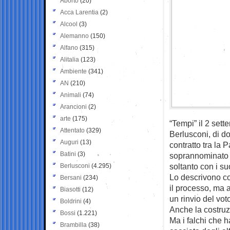
Aborto
(20)
Acca Larentia
(2)
Alcool
(3)
Alemanno
(150)
Alfano
(315)
Alitalia
(123)
Ambiente
(341)
AN
(210)
Animali
(74)
Arancioni
(2)
arte
(175)
“Tempi” il 2 sett
Attentato
(329)
Berlusconi, di d
Auguri
(13)
contratto tra la 
Batini
(3)
soprannominato “
soltanto con i su
Berlusconi
(4.295)
Lo descrivono co
Bersani
(234)
il processo, ma 
Biasotti
(12)
un rinvio del vot
Boldrini
(4)
Anche la costruz
Bossi
(1.221)
Ma i falchi che h
Brambilla
(38)