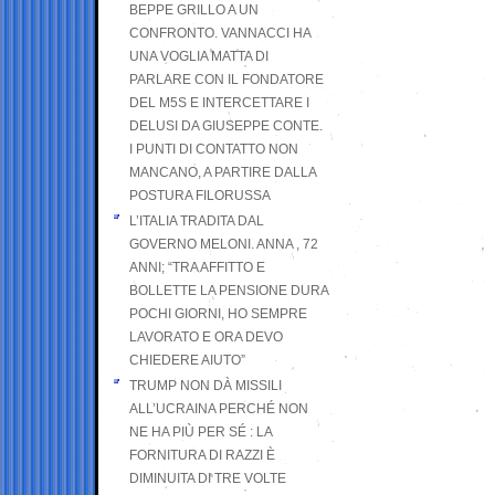
BEPPE GRILLO A UN
CONFRONTO. VANNACCI HA
UNA VOGLIA MATTA DI
PARLARE CON IL FONDATORE
DEL M5S E INTERCETTARE I
DELUSI DA GIUSEPPE CONTE.
I PUNTI DI CONTATTO NON
MANCANO, A PARTIRE DALLA
POSTURA FILORUSSA
L’ITALIA TRADITA DAL
GOVERNO MELONI. ANNA , 72
ANNI; “TRA AFFITTO E
BOLLETTE LA PENSIONE DURA
POCHI GIORNI, HO SEMPRE
LAVORATO E ORA DEVO
CHIEDERE AIUTO”
TRUMP NON DÀ MISSILI
ALL’UCRAINA PERCHÉ NON
NE HA PIÙ PER SÉ : LA
FORNITURA DI RAZZI È
DIMINUITA DI TRE VOLTE