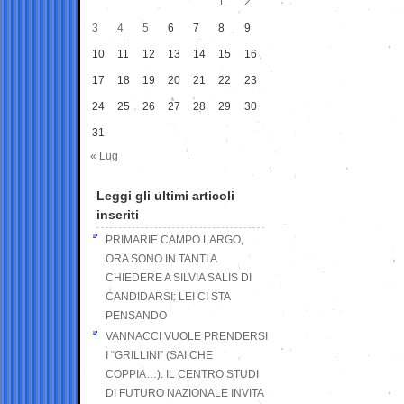
1
2
3
4
5
6
7
8
9
10
11
12
13
14
15
16
17
18
19
20
21
22
23
24
25
26
27
28
29
30
31
« Lug
Leggi gli ultimi articoli
inseriti
PRIMARIE CAMPO LARGO,
ORA SONO IN TANTI A
CHIEDERE A SILVIA SALIS DI
CANDIDARSI: LEI CI STA
PENSANDO
VANNACCI VUOLE PRENDERSI
I “GRILLINI” (SAI CHE
COPPIA…). IL CENTRO STUDI
DI FUTURO NAZIONALE INVITA