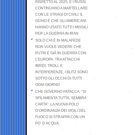
RISPETTO AL 2025, E I RUSSI
CONTINUANO A MARTELLARE
CON LE STRAGI DI CIVILI. IL
GUAIO È CHE GLI AMERICANI
HANNO USATO TUTTI I MISSILI
PER LA GUERRA IN IRAN
SOLO CHI È IN MALAFEDE
NON VUOLE VEDERE CHE
PUTIN È GIÀ IN GUERRA CON
L’EUROPA: TRA ATTACCHI
IBRIDI, TROLL E
INTERFERENZE, I BLITZ SONO
SOTTO GLI OCCHI DI TUTTI
OGNI GIORNO
CHE GOVERNO PATACCA. “SI
SFILAMENTA TUTTA, SEMBRA
CARTA”. LA NUOVA POLO
D’ORDINANZA DEI VIGILI DEL
FUOCO SI STRAPPA CON UN
PO’ D’ACQUA