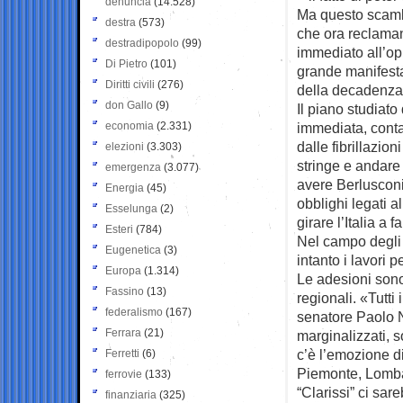
denuncia
(14.528)
Ma questo scambio
destra
(573)
che ora reclaman
destradipopolo
(99)
immediato all’op
Di Pietro
(101)
grande manifesta
Diritti civili
(276)
della decadenza
don Gallo
(9)
Il piano studiato
economia
(2.331)
immediata, contan
dalle fibrillazio
elezioni
(3.303)
stringe e andare 
emergenza
(3.077)
avere Berlusconi 
Energia
(45)
obblighi legati a
Esselunga
(2)
girare l’Italia a f
Esteri
(784)
Nel campo degli 
Eugenetica
(3)
intanto i lavori p
Europa
(1.314)
Le adesioni sono 
Fassino
(13)
regionali. «Tutti
federalismo
(167)
senatore Paolo N
Ferrara
(21)
marginalizzati, s
c’è l’emozione di
Ferretti
(6)
Piemonte, Lombar
ferrovie
(133)
“Clarissi” ci sar
finanziaria
(325)