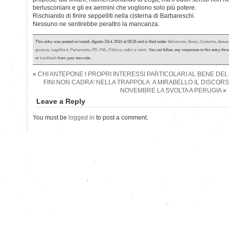
berlusconiani e gli ex aennini che vogliono solo più potere.
Rischiando di finire seppelliti nella cisterna di Barbareschi.
Nessuno ne sentirebbe peraltro la mancanza.
This entry was posted on lunedì, Agosto 23rd, 2010 at 09:35 and is filed under
Berlusconi
,
Bossi
,
Costume
,
denun
governo
,
LegaNord
,
Parlamento
,
PD
,
PdL
,
Politica
,
radici e valori
. You can follow any responses to this entry thr
or
trackback
from your own site.
«
CHI ANTEPONE I PROPRI INTERESSI PARTICOLARI AL BENE DEL
FINI NON CADRA' NELLA TRAPPOLA: A MIRABELLO IL DISCORS
NOVEMBRE LA SVOLTA A PERUGIA
»
Leave a Reply
You must be
logged in
to post a comment.