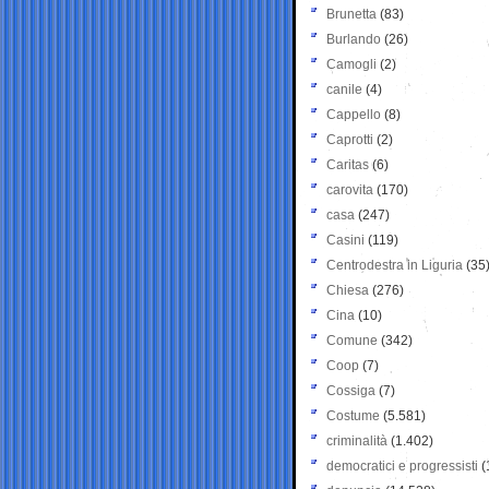
Brunetta
(83)
Burlando
(26)
Camogli
(2)
canile
(4)
Cappello
(8)
Caprotti
(2)
Caritas
(6)
carovita
(170)
casa
(247)
Casini
(119)
Centrodestra in Liguria
(35
Chiesa
(276)
Cina
(10)
Comune
(342)
Coop
(7)
Cossiga
(7)
Costume
(5.581)
criminalità
(1.402)
democratici e progressisti
(