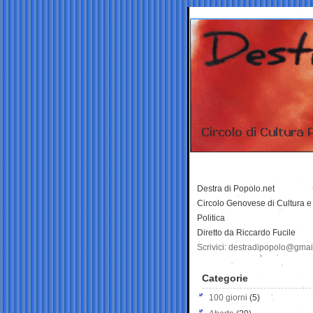
Destra di Popolo.net
Circolo Genovese di Cultura e
Politica
Diretto da Riccardo Fucile
Scrivici: destradipopolo@gma
Categorie
100 giorni
(5)