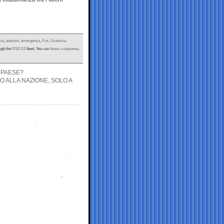
cia
,
elezioni
,
emergenza
,
Fini
,
Giustizia
,
ough the
RSS 2.0
feed. You can
leave a response
,
 PAESE?
O ALLA NAZIONE, SOLO A