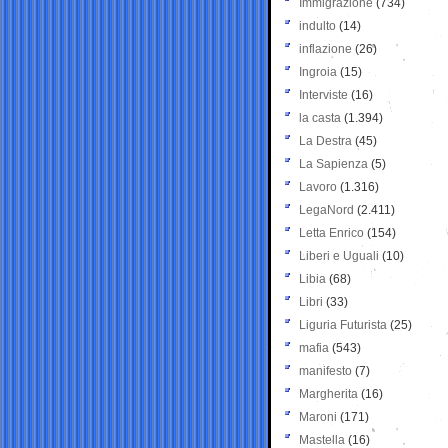
Immigrazione
(734)
indulto
(14)
inflazione
(26)
Ingroia
(15)
Interviste
(16)
la casta
(1.394)
La Destra
(45)
La Sapienza
(5)
Lavoro
(1.316)
LegaNord
(2.411)
Letta Enrico
(154)
Liberi e Uguali
(10)
Libia
(68)
Libri
(33)
Liguria Futurista
(25)
mafia
(543)
manifesto
(7)
Margherita
(16)
Maroni
(171)
Mastella
(16)