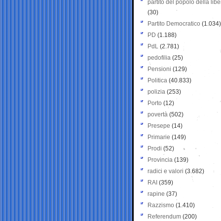
partito del popolo della libe
(30)
Partito Democratico
(1.034)
PD
(1.188)
PdL
(2.781)
pedofilia
(25)
Pensioni
(129)
Politica
(40.833)
polizia
(253)
Porto
(12)
povertà
(502)
Presepe
(14)
Primarie
(149)
Prodi
(52)
Provincia
(139)
radici e valori
(3.682)
RAI
(359)
rapine
(37)
Razzismo
(1.410)
Referendum
(200)