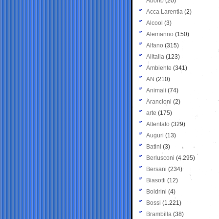
Aborto
(20)
Acca Larentia
(2)
Alcool
(3)
Alemanno
(150)
Alfano
(315)
Alitalia
(123)
Ambiente
(341)
AN
(210)
Animali
(74)
Arancioni
(2)
arte
(175)
Attentato
(329)
Auguri
(13)
Batini
(3)
Berlusconi
(4.295)
Bersani
(234)
Biasotti
(12)
Boldrini
(4)
Bossi
(1.221)
Brambilla
(38)