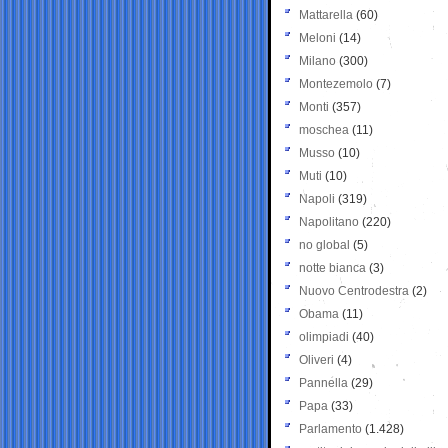
Mattarella
(60)
Meloni
(14)
Milano
(300)
Montezemolo
(7)
Monti
(357)
moschea
(11)
Musso
(10)
Muti
(10)
Napoli
(319)
Napolitano
(220)
no global
(5)
notte bianca
(3)
Nuovo Centrodestra
(2)
Obama
(11)
olimpiadi
(40)
Oliveri
(4)
Pannella
(29)
Papa
(33)
Parlamento
(1.428)