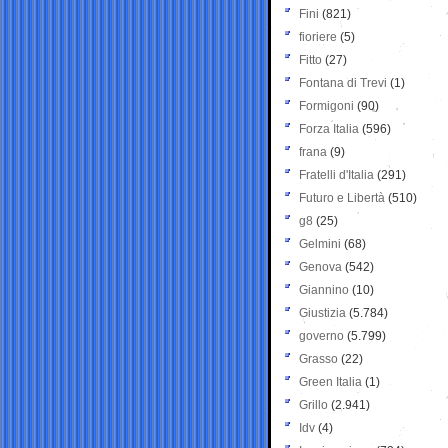
Fini
(821)
fioriere
(5)
Fitto
(27)
Fontana di Trevi
(1)
Formigoni
(90)
Forza Italia
(596)
frana
(9)
Fratelli d'Italia
(291)
Futuro e Libertà
(510)
g8
(25)
Gelmini
(68)
Genova
(542)
Giannino
(10)
Giustizia
(5.784)
governo
(5.799)
Grasso
(22)
Green Italia
(1)
Grillo
(2.941)
Idv
(4)