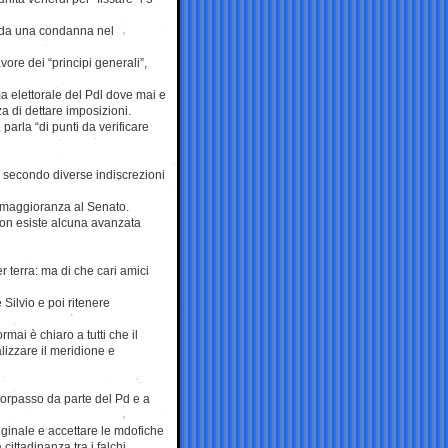
i da una condanna nel
ore dei “principi generali”,
ma elettorale del Pdl dove mai e
 di dettare imposizioni.
parla “di punti da verificare
, secondo diverse indiscrezioni
a maggioranza al Senato.
non esiste alcuna avanzata
 terra: ma di che cari amici
Silvio e poi ritenere
rmai è chiaro a tutti che il
lizzare il meridione e
 sorpasso da parte del Pd e a
iginale e accettare le mdofiche
ittadinanza tra i falchi