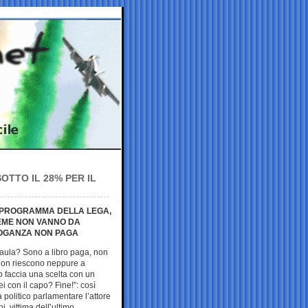
OTTO IL 28% PER IL
L PROGRAMMA DELLA LEGA,
IEME NON VANNO DA
ROGANZA NON PAGA
in aula? Sono a libro paga, non
non riescono neppure a
 faccia una scelta con un
i con il capo? Fine!”: così
a politico parlamentare l’attore
, vittima dell’ultimo