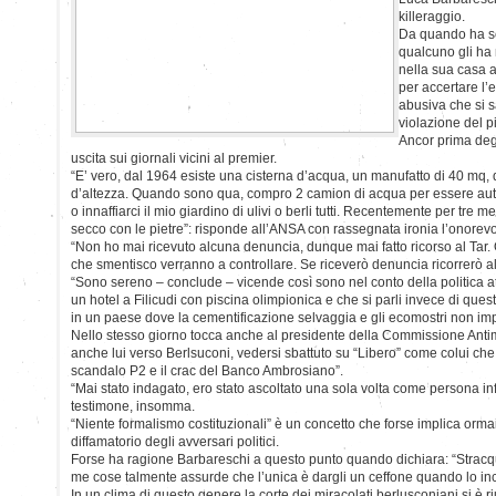
killeraggio.
Da quando ha sce
qualcuno gli ha 
nella sua casa al
per accertare l’
abusiva che si s
violazione del p
Ancor prima degl
uscita sui giornali vicini al premier.
“E’ vero, dal 1964 esiste una cisterna d’acqua, un manufatto di 40 mq, 
d’altezza. Quando sono qua, compro 2 camion di acqua per essere a
o innaffiarci il mio giardino di ulivi o berli tutti. Recentemente per tre m
secco con le pietre”: risponde all’ANSA con rassegnata ironia l’onorev
“Non ho mai ricevuto alcuna denuncia, dunque mai fatto ricorso al Tar.
che smentisco verranno a controllare. Se riceverò denuncia ricorrerò al
“Sono sereno – conclude – vicende così sono nel conto della politica at
un hotel a Filicudi con piscina olimpionica e che si parli invece di que
in un paese dove la cementificazione selvaggia e gli ecomostri non im
Nello stesso giorno tocca anche al presidente della Commissione Antim
anche lui verso Berlsuconi, vedersi sbattuto su “Libero” come colui che “
scandalo P2 e il crac del Banco Ambrosiano”.
“Mai stato indagato, ero stato ascoltato una sola volta come persona inf
testimone, insomma.
“Niente formalismo costituzionali” è un concetto che forse implica orm
diffamatorio degli avversari politici.
Forse ha ragione Barbareschi a questo punto quando dichiara: “Stracqu
me cose talmente assurde che l’unica è dargli un ceffone quando lo inc
In un clima di questo genere la corte dei miracolati berlusconiani si è riu