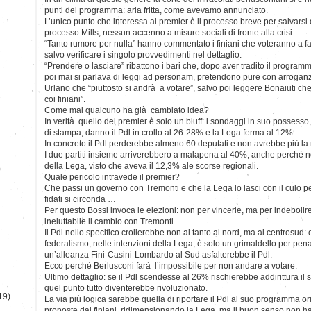
punti del programma: aria fritta, come avevamo annunciato.
L’unico punto che interessa al premier è il processo breve per salvars
processo Mills, nessun accenno a misure sociali di fronte alla crisi.
“Tanto rumore per nulla” hanno commentato i finiani che voteranno a fav
salvo verificare i singolo provvedimenti nel dettaglio.
“Prendere o lasciare” ribattono i bari che, dopo aver tradito il program
poi mai si parlava di leggi ad personam, pretendono pure con arroganza
Urlano che “piuttosto si andrà a votare”, salvo poi leggere Bonaiuti che 
coi finiani”.
Come mai qualcuno ha già cambiato idea?
In verità quello del premier è solo un bluff: i sondaggi in suo possesso
di stampa, danno il Pdl in crollo al 26-28% e la Lega ferma al 12%.
In concreto il Pdl perderebbe almeno 60 deputati e non avrebbe più l
I due partiti insieme arriverebbero a malapena al 40%, anche perchè 
della Lega, visto che aveva il 12,3% ale scorse regionali.
)
Quale pericolo intravede il premier?
Che passi un governo con Tremonti e che la Lega lo lasci con il culo per
fidati si circonda …
Per questo Bossi invoca le elezioni: non per vincerle, ma per indebolire 
ineluttabile il cambio con Tremonti.
Il Pdl nello specifico crollerebbe non al tanto al nord, ma al centrosud: o
federalismo, nelle intenzioni della Lega, è solo un grimaldello per pena
un’alleanza Fini-Casini-Lombardo al Sud asfalterebbe il Pdl.
Ecco perchè Berlusconi farà l’impossibile per non andare a votare.
Ultimo dettaglio: se il Pdl scendesse al 26% rischierebbe addirittura il
quel punto tutto diventerebbe rivoluzionato.
19)
La via più logica sarebbe quella di riportare il Pdl al suo programma or
proposte dai finiani, ridimensionando la Lega, ma il buon senso non ha c