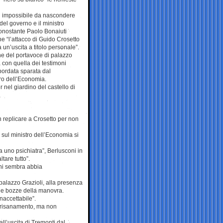
ai impossibile da nascondere
 del governo e il ministro
onostante Paolo Bonaiuti
he “l’attacco di Guido Crosetto
 un’uscita a titolo personale”.
ne del portavoce di palazzo
 con quella dei testimoni
 bordata sparata dal
tro dell’Economia.
er nel giardino del castello di
 replicare a Crosetto per non
o sul ministro dell’Economia si
 uno psichiatra”, Berlusconi in
tare tutto”.
chi sembra abbia
alazzo Grazioli, alla presenza
le bozze della manovra.
inaccettabile”.
del risanamento, ma non
l’uscita di Tremonti dal