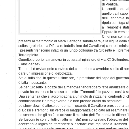
di Pontida.
Un conflitto orm
quello tra il capo
dell’Economia, n
ripeta con foga c
a Tremonti è stata
Eppure la versio
Chigi non collima
presenti al matrimonio di Mara Carfagna sabato sera, alla vigilia della
sottosegretario alla Difesa (e fedelissimo del Cavaliere) contro il minis
I presenti riferiscono infatti di un lungo colloquio tra Crosetto e il premi
Torreinpietra.
Oggetto: proprio la manovra in cottura al ministero di via XX Settembre.
Coincidenze?
Tremonti è ovviamente convinto del contrario, ma avrebbe scelto di non
dare un’impressione di debolezza.
Sta di fatto che, in queste ultime ore, la pressione del capo del govern
è fatta incessante.
Se per Crosetto le bozze della manovra “andrebbero fatte analizzare da
privato ha espresso lo stesso concetto: “Tremonti è impazzito, così fa sal
Una sentenza che si accompagna a un moto di stizza nei confronti di 
commissariato l’intero governo: “Io non prendo ordini da nessuno”.
Lo show-down è atteso per domani, quando il Cavaliere presiederà a p
di Bossi e Tremonti, un vertice di maggioranza dedicato ad esaminare 
Lo schema che gli ha fatto arrivare il ministro dell’Economia lo ritiene “
Berlusconi (e con lui tutti gli altri ministri) non contestano l’obiettivo 
accettano la logica del “prendere o lasciare” che imputano a Tremonti.
Lo scontro al momento appare senza paracadute e può portare anche al