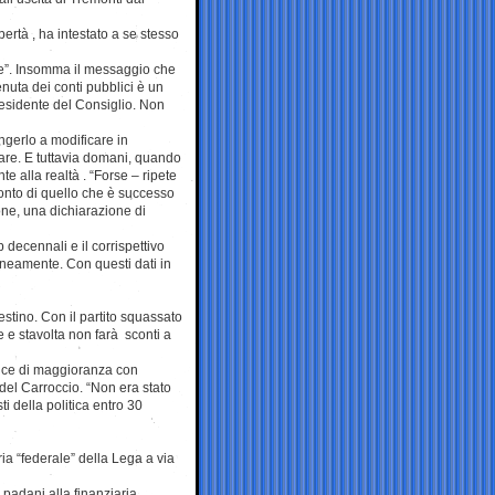
bertà , ha intestato a se stesso
re”. Insomma il messaggio che
enuta dei conti pubblici è un
presidente del Consiglio. Non
ingerlo a modificare in
are. E tuttavia domani, quando
nte alla realtà . “Forse – ripete
onto di quello che è successo
one, una dichiarazione di
p decennali e il corrispettivo
taneamente. Con questi dati in
estino. Con il partito squassato
le e stavolta non farà sconti a
rtice di maggioranza con
del Carroccio. “Non era stato
ti della politica entro 30
ia “federale” della Lega a via
 padani alla finanziaria