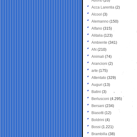
Aborto
(20)
Acca Larentia
(2)
Alcool
(3)
Alemanno
(150)
Alfano
(315)
Alitalia
(123)
Ambiente
(341)
AN
(210)
Animali
(74)
Arancioni
(2)
arte
(175)
Attentato
(329)
Auguri
(13)
Batini
(3)
Berlusconi
(4.295)
Bersani
(234)
Biasotti
(12)
Boldrini
(4)
Bossi
(1.221)
Brambilla
(38)