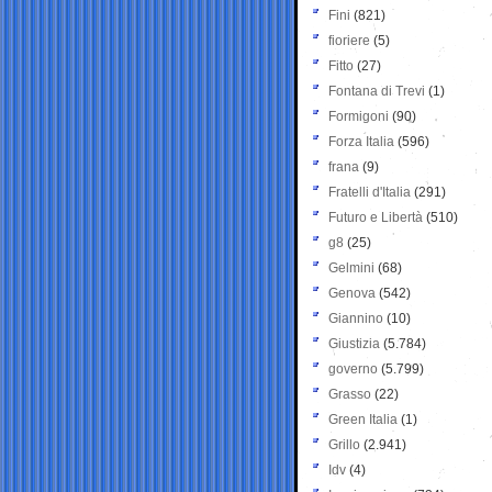
Fini
(821)
fioriere
(5)
Fitto
(27)
Fontana di Trevi
(1)
Formigoni
(90)
Forza Italia
(596)
frana
(9)
Fratelli d'Italia
(291)
Futuro e Libertà
(510)
g8
(25)
Gelmini
(68)
Genova
(542)
Giannino
(10)
Giustizia
(5.784)
governo
(5.799)
Grasso
(22)
Green Italia
(1)
Grillo
(2.941)
Idv
(4)