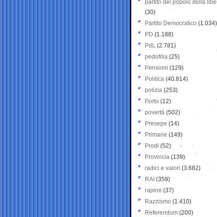
partito del popolo della libe
(30)
Partito Democratico
(1.034)
PD
(1.188)
PdL
(2.781)
pedofilia
(25)
Pensioni
(129)
Politica
(40.814)
polizia
(253)
Porto
(12)
povertà
(502)
Presepe
(14)
Primarie
(149)
Prodi
(52)
Provincia
(139)
radici e valori
(3.682)
RAI
(359)
rapine
(37)
Razzismo
(1.410)
Referendum
(200)