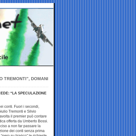
NO TREMONTI”, DOMANI
 CEDE: “LA SPECULAZIONE
i conti. Fuori i secondi,
iulio Tremonti e Silvio
avolta il premier può contare
tica offerta da Umberto Bossi.
ciso a non far passare la
zione dei conti senza prima
 “nero su bianco” le richieste