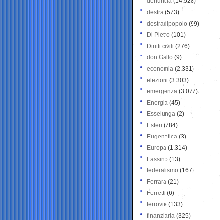
denuncia
(14.528)
destra
(573)
destradipopolo
(99)
Di Pietro
(101)
Diritti civili
(276)
don Gallo
(9)
economia
(2.331)
elezioni
(3.303)
emergenza
(3.077)
Energia
(45)
Esselunga
(2)
Esteri
(784)
Eugenetica
(3)
Europa
(1.314)
Fassino
(13)
federalismo
(167)
Ferrara
(21)
Ferretti
(6)
ferrovie
(133)
finanziaria
(325)