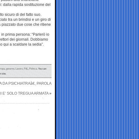
: dalla rapida sostituzione del
o sicuro di del fatto suo.
to tra un brindisi e un giro di
 ha piazzato due cose che ritiene
i in prima persona: “Parlerò io
rettori dei giornali. Dobbiamo
o qui a scaldare la sedia”.
ropa
,
governo
,
Lavoro
,
PdL
,
Politica
. You can
 site.
DA PSICHIATRAâ€, PAROLA
I E’ SOLO TREGUA ARMATA
»