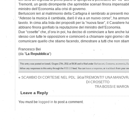
Tremonti, un gesto dirompente che aprirebbe scenari finora impensabili
ministro dell’Economia alla crisi di governo.
Berlusconi ieri al matrimonio della Carfagna è sembrato ai presenti molt
“Adesso la musica è cambiata, darò il via a un nuovo corso”, ha annuncia
tavolo. In cima alla lista dei propositi per la “nuova fase”, il Cavaliere
abbiano finora gonfiato la reputazione del ministro dell’Economia.
Due “cosette” che, d’ora in poi, ha deciso di cominciare a fare anche lu
stesso con tutte le opposizioni e comincerò a chiamare ogni giorno i di
comunicare quello che stiamo facendo, dimostrare a tutti che non stiam
Francesco Bei
(da “
La Repubblica
“)
This entry was posted on lunedì, Giugno 27th, 2011 at 09:36 and is filed under
Berlusconi
,
Costume
,
economia
,
Eu
follow any responses to this entry through the
RSS 2.0
feed. You can
leave a response
, or
trackback
from your own
«
SCAMBIO DI CORTESIE NEL PDL: â€œTREMONTI? UNA MANOVRA 
DI CROSETTO
TRA BOSSI E MARON
Leave a Reply
You must be
logged in
to post a comment.