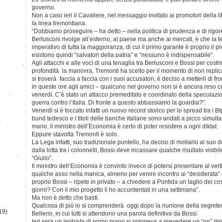
governo.
Non a caso ieri il Cavaliere, nel messaggio invitato ai promotori della li
la linea tremontiana.
“Dobbiamo proseguire – ha detto – nella politica di prudenza e di rigo
Berlusconi rivolge all’esterno, al paese ma anche ai mercati, è che la t
imperativo di tutta la maggioranza, di cui il primo garante è proprio il 
esistono quindi “salvatori della patria” e “nessuno è indispensabile”.
Agli attacchi e alle voci di una tenaglia tra Berlusconi e Bossi per costr
profondità la manovra, Tremonti ha scelto per il momento di non replic
si troverà faccia a faccia con i suoi accusatori, è deciso a metterli di fro
in queste ore agli amici – qualcuno nel governo non si è ancora reso c
venerdì. C’è stato un attacco premeditato e coordinato della speculazi
guerra contro l’Italia. Di fronte a questo abbassiamo la guardia?”.
Venerdì si è toccato infatti un nuovo record storico per lo spread tra i Bt
bund tedesco e i titoli delle banche italiane sono andati a picco simul
)
mano, il ministro dell’Economia è certo di poter resistere a ogni diktat.
Eppure stavolta Tremonti è solo.
La Lega infatti, suo tradizionale puntello, ha deciso di mollarlo al suo d
dalla lotta tra i colonnelli, Bossi deve incassare qualche risultato visibi
“Giulio”.
Il ministro dell’Economia è convinto invece di potersi presentare al ve
qualche asso nella manica, almeno per venire incontro ai “desiderata” 
proprio Bossi – ripete in privato – a chiedere a Pontida un taglio dei cos
giorni? Con il mio progetto li ho accontentati in una settimana”.
Ma non è detto che basti.
Qualcosa di più lo si comprenderà oggi dopo la riunione della segreter
19)
Bellerio, in cui tutti si attendono una parola definitiva da Bossi.
Ieri sera un leghista di primo piano si spingeva a prevedere un “no” dei