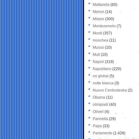
Mattarella
(60)
Meloni
(14)
Milano
(300)
Montezemolo
(7)
Monti
(357)
moschea
(11)
Musso
(10)
Muti
(10)
Napoli
(319)
Napolitano
(220)
no global
(5)
notte bianca
(3)
Nuovo Centrodestra
(2)
Obama
(11)
olimpiadi
(40)
Oliveri
(4)
Pannella
(29)
Papa
(33)
Parlamento
(1.428)