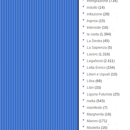
Immigrazione
(734)
indulto
(14)
inflazione
(26)
Ingroia
(15)
Interviste
(16)
la casta
(1.394)
La Destra
(45)
La Sapienza
(5)
Lavoro
(1.316)
LegaNord
(2.411)
Letta Enrico
(154)
Liberi e Uguali
(10)
Libia
(68)
Libri
(33)
Liguria Futurista
(25)
mafia
(543)
manifesto
(7)
Margherita
(16)
Maroni
(171)
Mastella
(16)