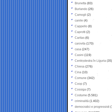
Brunetta
(83)
Burlando
(26)
Camogli
(2)
canile
(4)
Cappello
(8)
Caprotti
(2)
Caritas
(6)
carovita
(170)
casa
(247)
Casini
(119)
Centrodestra in Liguria
(35
Chiesa
(276)
Cina
(10)
Comune
(342)
Coop
(7)
Cossiga
(7)
Costume
(5.581)
criminalità
(1.402)
democratici e progressisti
(