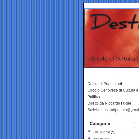
Destra di Popolo.net
Circolo Genovese di Cultura e
Politica
Diretto da Riccardo Fucile
Scrivici: destradipopolo@gma
Categorie
100 giorni
(5)