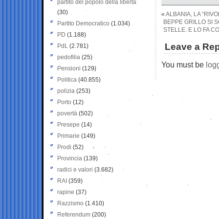
partito del popolo della libertà
(30)
«
ALBANIA, LA “RIV
BEPPE GRILLO SI 
Partito Democratico
(1.034)
STELLE. E LO FA 
PD
(1.188)
Leave a Rep
PdL
(2.781)
pedofilia
(25)
You must be
log
Pensioni
(129)
Politica
(40.855)
polizia
(253)
Porto
(12)
povertà
(502)
Presepe
(14)
Primarie
(149)
Prodi
(52)
Provincia
(139)
radici e valori
(3.682)
RAI
(359)
rapine
(37)
Razzismo
(1.410)
Referendum
(200)