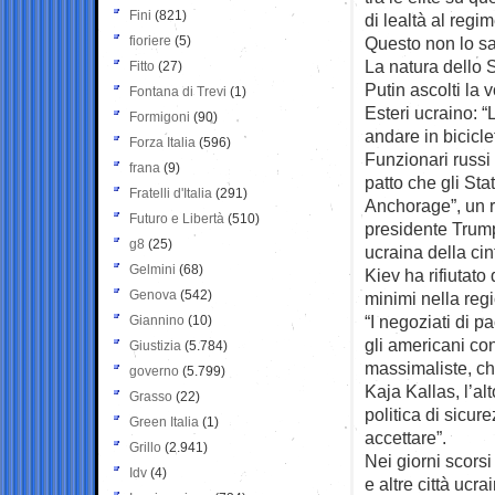
Fini
(821)
di lealtà al regi
fioriere
(5)
Questo non lo sa
La natura dello 
Fitto
(27)
Putin ascolti la 
Fontana di Trevi
(1)
Esteri ucraino: 
Formigoni
(90)
andare in bicicle
Forza Italia
(596)
Funzionari russi 
frana
(9)
patto che gli Stat
Fratelli d'Italia
(291)
Anchorage”, un r
Futuro e Libertà
(510)
presidente Trump
g8
(25)
ucraina della cin
Gelmini
(68)
Kiev ha rifiutato
Genova
(542)
minimi nella regi
“I negoziati di p
Giannino
(10)
gli americani con
Giustizia
(5.784)
massimaliste, che
governo
(5.799)
Kaja Kallas, l’al
Grasso
(22)
politica di sicu
Green Italia
(1)
accettare”.
Grillo
(2.941)
Nei giorni scorsi 
Idv
(4)
e altre città uc