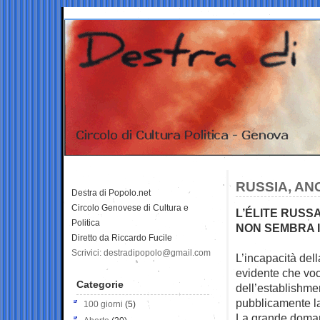
RUSSIA, AN
Destra di Popolo.net
Circolo Genovese di Cultura e
L’ÉLITE RUSS
Politica
NON SEMBRA 
Diretto da Riccardo Fucile
Scrivici: destradipopolo@gmail.com
L’incapacità del
evidente che voci
Categorie
dell’establishme
pubblicamente la 
100 giorni
(5)
La grande domand