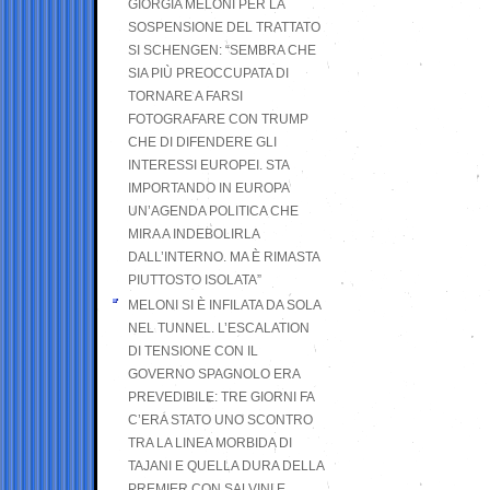
GIORGIA MELONI PER LA
SOSPENSIONE DEL TRATTATO
SI SCHENGEN: “SEMBRA CHE
SIA PIÙ PREOCCUPATA DI
TORNARE A FARSI
FOTOGRAFARE CON TRUMP
CHE DI DIFENDERE GLI
INTERESSI EUROPEI. STA
IMPORTANDO IN EUROPA
UN’AGENDA POLITICA CHE
MIRA A INDEBOLIRLA
DALL’INTERNO. MA È RIMASTA
PIUTTOSTO ISOLATA”
MELONI SI È INFILATA DA SOLA
NEL TUNNEL. L’ESCALATION
DI TENSIONE CON IL
GOVERNO SPAGNOLO ERA
PREVEDIBILE: TRE GIORNI FA
C’ERA STATO UNO SCONTRO
TRA LA LINEA MORBIDA DI
TAJANI E QUELLA DURA DELLA
PREMIER CON SALVINI E