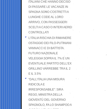
ITALIANI CHE HANNO DECISO
DI PASSARE LE VACANZE IN
SPAGNA SONO COSTRETTI A
LUNGHE CODE AL LORO
ARRIVO, CON PASSEGGERI
SCELTI A CASO O INTERI AEREI
CONTROLLATI
L’ITALIA RISCHIA DI RIMANERE
OSTAGGIO DEI FILO-PUTINIANI
VANNACCI E DI BATTISTA.
FUTURO NAZIONALE
VELEGGIA SOPRA IL 7% E UN
EVENTUALE PARTITO DELL’EX
GRILLINO VARREBBE TRA IL 2
E IL 3.5%
“DALL’ITALIA UNA MISURA
RIDICOLA E
IRRESPONSABILE”: SIRA
REGO, MINISTRA DELLA
GIOVENTÙ DEL GOVERNO
SPAGNOLO, FA LO SHAMPOO A