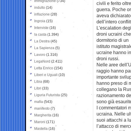
Immigrazione
(734)
civili e ferito ol
indulto
(14)
guerra. Poche ore
inflazione
(26)
aveva dichiarato
Ingroia
(15)
dell’intero conflit
L’escalation degl
Interviste
(16)
droni ucraini ch
la casta
(1.394)
dormitorio di un
La Destra
(45)
istituto magistra
La Sapienza
(5)
ucraine hanno in
Lavoro
(1.316)
droni russi.
LegaNord
(2.411)
Nelle aree dell’
Letta Enrico
(154)
raggio hanno para
Liberi e Uguali
(10)
importante svilup
Libia
(68)
hanno preso di m
Libri
(33)
collegano la Russ
razionamento del
Liguria Futurista
(25)
sono già esaurit
mafia
(543)
I commentatori mi
manifesto
(7)
ucraina. Nelle u
Margherita
(16)
suoi attacchi a l
Maroni
(171)
l’attacco di merc
Mastella
(16)