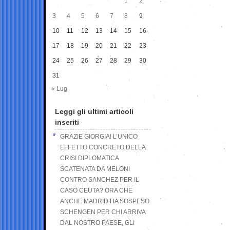
1
2
3
4
5
6
7
8
9
10
11
12
13
14
15
16
17
18
19
20
21
22
23
24
25
26
27
28
29
30
31
« Lug
Leggi gli ultimi articoli
inseriti
GRAZIE GIORGIA! L’UNICO
EFFETTO CONCRETO DELLA
CRISI DIPLOMATICA
SCATENATA DA MELONI
CONTRO SANCHEZ PER IL
CASO CEUTA? ORA CHE
ANCHE MADRID HA SOSPESO
SCHENGEN PER CHI ARRIVA
DAL NOSTRO PAESE, GLI