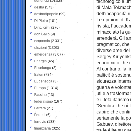
denuncia
(14.528)
tecnologico e um
di Mala Tokmachk
destra
(573)
dell’incapacità 
destradipopolo
(99)
Le opinioni di K
Di Pietro
(101)
rivista, l’accad
Diritti civili
(276)
minacciato la gu
don Gallo
(9)
arrenderà. Gli an
economia
(2.331)
pragmatico, che r
elezioni
(3.303)
diverse aree del 
emergenza
(3.077)
Sergey Kiriyenko,
Energia
(45)
economico che de
Esselunga
(2)
Al contrario, la 
baltici) è sosten
Esteri
(784)
sicurezza intern
Eugenetica
(3)
guerra e volontar
Europa
(1.314)
utile a trasforma
Fassino
(13)
e il totalitarism
federalismo
(167)
“Sembra che nel 
Ferrara
(21)
capire che contin
Ferretti
(6)
seriamente la po
ferrovie
(133)
Gabuev, direttore
finanziaria
(325)
tra le élite su qu