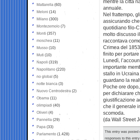
mentre la città n
Mattarella
(60)
annuale.
Meloni
(14)
Nel frattempo, gl
Milano
(300)
assicurando che 
Montezemolo
(7)
quotidiano filo-
Monti
(357)
molto discusso il
raccontava come
moschea
(11)
Crimea del 1853
Musso
(10)
finito per portare
Muti
(10)
Lunedì, l’accoun
Napoli
(319)
importante membr
Napolitano
(220)
stallo in Ucraina
no global
(5)
guardano la realt
notte bianca
(3)
Poche ore dopo, 
Nuovo Centrodestra
(2)
per dichiarare c
Obama
(11)
giustificazione a
olimpiadi
(40)
che il generale i
scomoda.
Oliveri
(4)
(da Wall Street J
Pannella
(29)
Papa
(33)
This entry was posted o
Parlamento
(1.428)
responses to this entr