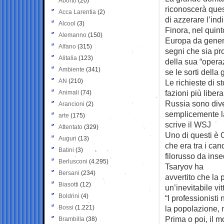
Aborto
(20)
riconoscerà ques
Acca Larentia
(2)
di azzerare l’in
Alcool
(3)
Finora, nel quint
Alemanno
(150)
Europa da genera
Alfano
(315)
segni che sia pro
Alitalia
(123)
della sua “opera
Ambiente
(341)
se le sorti della
AN
(210)
Le richieste di 
fazioni più liber
Animali
(74)
Russia sono dive
Arancioni
(2)
semplicemente la 
arte
(175)
scrive il WSJ
Attentato
(329)
Uno di questi è 
Auguri
(13)
che era tra i can
Batini
(3)
filorusso da ins
Berlusconi
(4.295)
Tsaryov ha
Bersani
(234)
avvertito che la
Biasotti
(12)
un’inevitabile vit
Boldrini
(4)
“I professionisti
Bossi
(1.221)
la popolazione, m
Prima o poi, il m
Brambilla
(38)