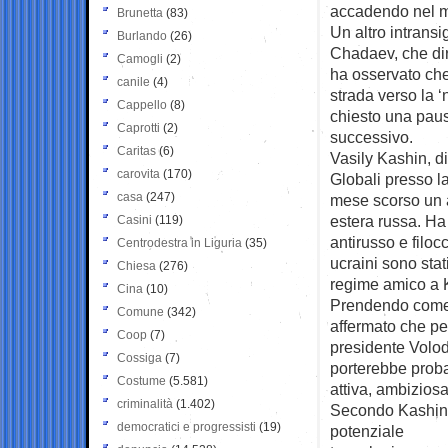
accadendo nel m
Brunetta
(83)
Un altro intransi
Burlando
(26)
Chadaev, che diri
Camogli
(2)
ha osservato che
canile
(4)
strada verso la ‘
Cappello
(8)
chiesto una paus
Caprotti
(2)
successivo.
Caritas
(6)
Vasily Kashin, di
carovita
(170)
Globali presso l
casa
(247)
mese scorso un ar
estera russa. Ha
Casini
(119)
antirusso e filoc
Centrodestra in Liguria
(35)
ucraini sono stati
Chiesa
(276)
regime amico a K
Cina
(10)
Prendendo come e
Comune
(342)
affermato che pe
Coop
(7)
presidente Volod
Cossiga
(7)
porterebbe proba
Costume
(5.581)
attiva, ambiziosa
criminalità
(1.402)
Secondo Kashin, 
democratici e progressisti
(19)
potenziale