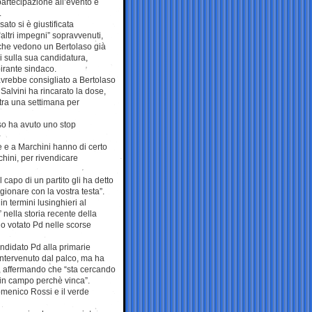
 partecipazione all’evento e
.
sato si è giustificata
altri impegni” sopravvenuti,
, che vedono un Bertolaso già
i sulla sua candidatura,
irante sindaco.
i avrebbe consigliato a Bertolaso
Salvini ha rincarato la dose,
tra una settimana per
aso ha avuto uno stop
e e a Marchini hanno di certo
chini, per rivendicare
capo di un partito gli ha detto
gionare con la vostra testa”.
in termini lusinghieri al
nella storia recente della
o votato Pd nelle scorse
andidato Pd alla primarie
 intervenuto dal palco, ma ha
), affermando che “sta cercando
o in campo perchè vinca”.
omenico Rossi e il verde