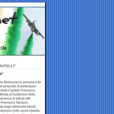
RUTELLI”
E”
lvio Berlusconi in persona a far
al proposito di partecipare
co della Capitale Francesco
attinata al’Auditorium della
esenza di tutti gli altri
e Francesco Storace).
a negli ultimissimi minuti,
otezione civile aveva ribadito,