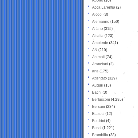
Aborto
(20)
Acca Larentia
(2)
Alcool
(3)
Alemanno
(150)
Alfano
(315)
Alitalia
(123)
Ambiente
(341)
AN
(210)
Animali
(74)
Arancioni
(2)
arte
(175)
Attentato
(329)
Auguri
(13)
Batini
(3)
Berlusconi
(4.295)
Bersani
(234)
Biasotti
(12)
Boldrini
(4)
Bossi
(1.221)
Brambilla
(38)