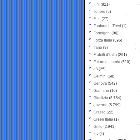
Fini
(821)
fioriere
(5)
Fitto
(27)
Fontana di Trevi
(1)
Formigoni
(90)
Forza Italia
(596)
frana
(9)
Fratelli d'Italia
(291)
Futuro e Libertà
(510)
g8
(25)
Gelmini
(68)
Genova
(542)
Giannino
(10)
Giustizia
(5.784)
governo
(5.799)
Grasso
(22)
Green Italia
(1)
Grillo
(2.941)
Idv
(4)