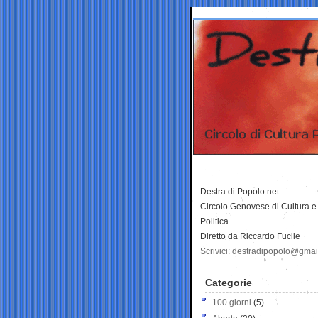
Destra di Popolo.net
Circolo Genovese di Cultura e
Politica
Diretto da Riccardo Fucile
Scrivici: destradipopolo@gma
Categorie
100 giorni
(5)