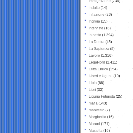
Immigrazione
(734)
indulto
(14)
inflazione
(26)
Ingroia
(15)
Interviste
(16)
la casta
(1.394)
La Destra
(45)
La Sapienza
(5)
Lavoro
(1.316)
LegaNord
(2.411)
Letta Enrico
(154)
Liberi e Uguali
(10)
Libia
(68)
Libri
(33)
Liguria Futurista
(25)
mafia
(543)
manifesto
(7)
Margherita
(16)
Maroni
(171)
Mastella
(16)