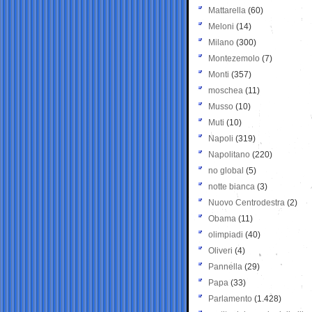
Mattarella
(60)
Meloni
(14)
Milano
(300)
Montezemolo
(7)
Monti
(357)
moschea
(11)
Musso
(10)
Muti
(10)
Napoli
(319)
Napolitano
(220)
no global
(5)
notte bianca
(3)
Nuovo Centrodestra
(2)
Obama
(11)
olimpiadi
(40)
Oliveri
(4)
Pannella
(29)
Papa
(33)
Parlamento
(1.428)