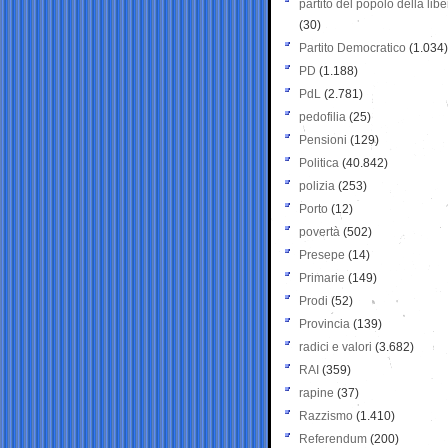
partito del popolo della libe
(30)
Partito Democratico
(1.034)
PD
(1.188)
PdL
(2.781)
pedofilia
(25)
Pensioni
(129)
Politica
(40.842)
polizia
(253)
Porto
(12)
povertà
(502)
Presepe
(14)
Primarie
(149)
Prodi
(52)
Provincia
(139)
radici e valori
(3.682)
RAI
(359)
rapine
(37)
Razzismo
(1.410)
Referendum
(200)