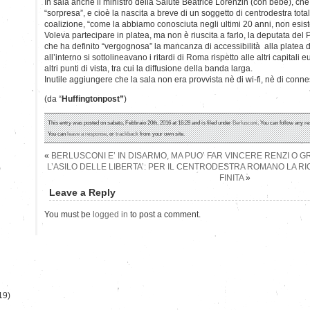
In sala anche il ministro della Salute Beatrice Lorenzin (con bebè), c
“sorpresa”, e cioè la nascita a breve di un soggetto di centrodestra tot
coalizione, “come la abbiamo conosciuta negli ultimi 20 anni, non esist
Voleva partecipare in platea, ma non è riuscita a farlo, la deputata del 
che ha definito “vergognosa” la mancanza di accessibilità alla platea d
all’interno si sottolineavano i ritardi di Roma rispetto alle altri capital
altri punti di vista, tra cui la diffusione della banda larga.
Inutile aggiungere che la sala non era provvista nè di wi-fi, nè di conn
(da “
Huffingtonpost”
)
This entry was posted on sabato, Febbraio 20th, 2016 at 16:28 and is filed under
Berlusconi
. You can follow any re
You can
leave a response
, or
trackback
from your own site.
«
BERLUSCONI E’ IN DISARMO, MA PUO’ FAR VINCERE RENZI O G
L’ASILO DELLE LIBERTA’: PER IL CENTRODESTRA ROMANO LA R
)
FINITA
»
Leave a Reply
You must be
logged in
to post a comment.
19)