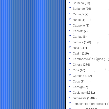
Brunetta
(83)
Burlando
(26)
Camogli
(2)
canile
(4)
Cappello
(8)
Caprotti
(2)
Caritas
(6)
carovita
(170)
casa
(247)
Casini
(119)
Centrodestra in Liguria
(35
Chiesa
(276)
Cina
(10)
Comune
(342)
Coop
(7)
Cossiga
(7)
Costume
(5.581)
criminalità
(1.402)
democratici e progressisti
(