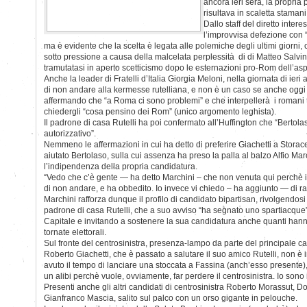
ancora ieri sera, la propria
risultava in scaletta stamani
Dallo staff del diretto interes
l’improvvisa defezione con “
ma è evidente che la scelta è legata alle polemiche degli ultimi giorni
sotto pressione a causa della malcelata perplessità di di Matteo Salvin
tramutatasi in aperto scetticismo dopo le esternazioni pro-Rom dell’asp
Anche la leader di Fratelli d’Italia Giorgia Meloni, nella giornata di ier
di non andare alla kermesse rutelliana, e non è un caso se anche oggi 
affermando che “a Roma ci sono problemi” e che interpellerà i romani 
chiedergli “cosa pensino dei Rom” (unico argomento leghista).
Il padrone di casa Rutelli ha poi confermato all’Huffington che “Bertol
autorizzativo”.
Nemmeno le affermazioni in cui ha detto di preferire Giachetti a Storac
aiutato Bertolaso, sulla cui assenza ha preso la palla al balzo Alfio Mar
l’indipendenza della propria candidatura.
“Vedo che c’è gente — ha detto Marchini – che non venuta qui perchè il 
di non andare, e ha obbedito. Io invece vi chiedo – ha aggiunto — di ra
Marchini rafforza dunque il profilo di candidato bipartisan, rivolgendosi 
padrone di casa Rutelli, che a suo avviso “ha segnato uno spartiacque” 
Capitale e invitando a sostenere la sua candidatura anche quanti hann
tornate elettorali.
Sul fronte del centrosinistra, presenza-lampo da parte del principale c
Roberto Giachetti, che è passato a salutare il suo amico Rutelli, non è
avuto il tempo di lanciare una stoccata a Fassina (anch’esso presente
un alibi perchè vuole, ovviamente, far perdere il centrosinistra. Io son
Presenti anche gli altri candidati di centrosinistra Roberto Morassut, D
Gianfranco Mascia, salito sul palco con un orso gigante in pelouche.