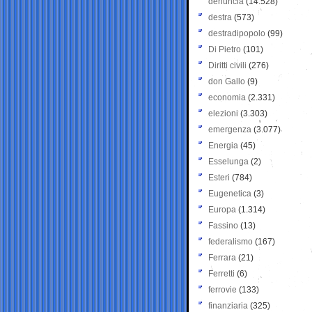
denuncia
(14.528)
destra
(573)
destradipopolo
(99)
Di Pietro
(101)
Diritti civili
(276)
don Gallo
(9)
economia
(2.331)
elezioni
(3.303)
emergenza
(3.077)
Energia
(45)
Esselunga
(2)
Esteri
(784)
Eugenetica
(3)
Europa
(1.314)
Fassino
(13)
federalismo
(167)
Ferrara
(21)
Ferretti
(6)
ferrovie
(133)
finanziaria
(325)