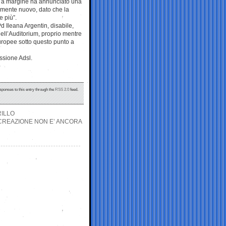
he a margine ha annunciato una
almente nuovo, dato che la
e più”.
Pd Ileana Argentin, disabile,
ell’Auditorium, proprio mentre
i europee sotto questo punto a
essione Adsl.
sponses to this entry through the
RSS 2.0
feed.
RILLO
ICREAZIONE NON E’ ANCORA