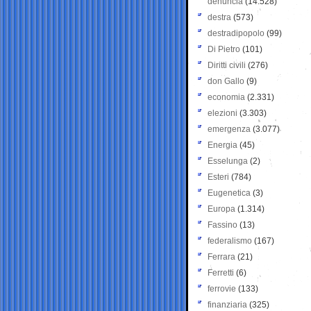
denuncia
(14.528)
destra
(573)
destradipopolo
(99)
Di Pietro
(101)
Diritti civili
(276)
don Gallo
(9)
economia
(2.331)
elezioni
(3.303)
emergenza
(3.077)
Energia
(45)
Esselunga
(2)
Esteri
(784)
Eugenetica
(3)
Europa
(1.314)
Fassino
(13)
federalismo
(167)
Ferrara
(21)
Ferretti
(6)
ferrovie
(133)
finanziaria
(325)