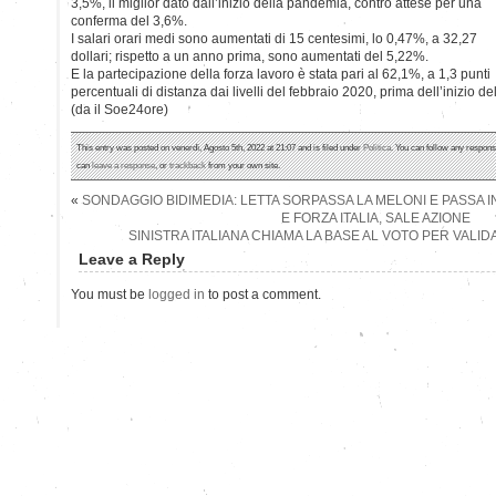
3,5%, il miglior dato dall’inizio della pandemia, contro attese per una
conferma del 3,6%.
I salari orari medi sono aumentati di 15 centesimi, lo 0,47%, a 32,27
dollari; rispetto a un anno prima, sono aumentati del 5,22%.
E la partecipazione della forza lavoro è stata pari al 62,1%, a 1,3 punti
percentuali di distanza dai livelli del febbraio 2020, prima dell’inizio 
(da il Soe24ore)
This entry was posted on venerdì, Agosto 5th, 2022 at 21:07 and is filed under
Politica
. You can follow any respons
can
leave a response
, or
trackback
from your own site.
«
SONDAGGIO BIDIMEDIA: LETTA SORPASSA LA MELONI E PASSA I
E FORZA ITALIA, SALE AZIONE
SINISTRA ITALIANA CHIAMA LA BASE AL VOTO PER VALID
Leave a Reply
You must be
logged in
to post a comment.