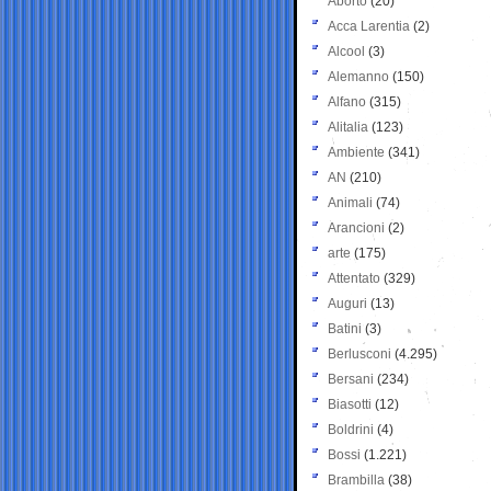
Aborto
(20)
Acca Larentia
(2)
Alcool
(3)
Alemanno
(150)
Alfano
(315)
Alitalia
(123)
Ambiente
(341)
AN
(210)
Animali
(74)
Arancioni
(2)
arte
(175)
Attentato
(329)
Auguri
(13)
Batini
(3)
Berlusconi
(4.295)
Bersani
(234)
Biasotti
(12)
Boldrini
(4)
Bossi
(1.221)
Brambilla
(38)