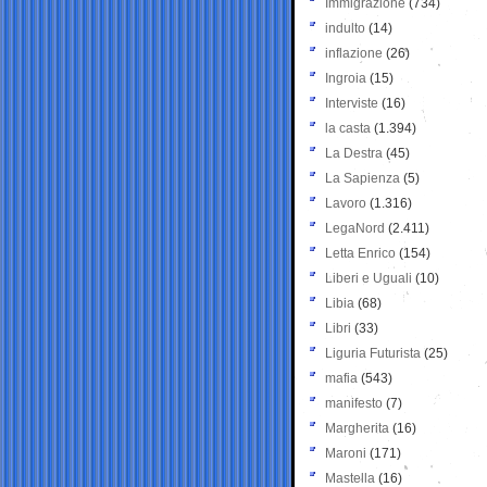
Immigrazione
(734)
indulto
(14)
inflazione
(26)
Ingroia
(15)
Interviste
(16)
la casta
(1.394)
La Destra
(45)
La Sapienza
(5)
Lavoro
(1.316)
LegaNord
(2.411)
Letta Enrico
(154)
Liberi e Uguali
(10)
Libia
(68)
Libri
(33)
Liguria Futurista
(25)
mafia
(543)
manifesto
(7)
Margherita
(16)
Maroni
(171)
Mastella
(16)