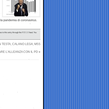
della pandemia di coronavirus.
es to this entry through the
RSS 2.0
feed. You
N TESTA, CALANO LEGA, M5S
ARE L’ALLEANZA CON IL PD
»