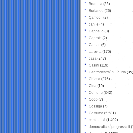
Brunetta
(83)
Burlando
(26)
Camogli
(2)
canile
(4)
Cappello
(8)
Caprotti
(2)
Caritas
(6)
carovita
(170)
casa
(247)
Casini
(119)
Centrodestra in Liguria
(35
Chiesa
(276)
Cina
(10)
Comune
(342)
Coop
(7)
Cossiga
(7)
Costume
(5.581)
criminalità
(1.402)
democratici e progressisti
(