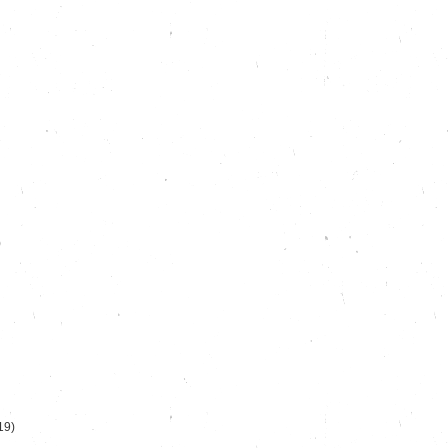
)
19)