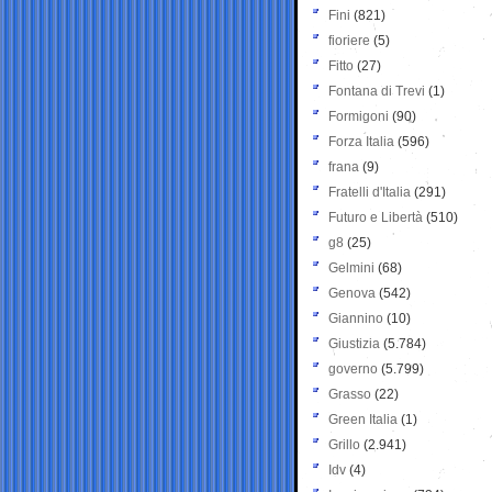
Fini
(821)
fioriere
(5)
Fitto
(27)
Fontana di Trevi
(1)
Formigoni
(90)
Forza Italia
(596)
frana
(9)
Fratelli d'Italia
(291)
Futuro e Libertà
(510)
g8
(25)
Gelmini
(68)
Genova
(542)
Giannino
(10)
Giustizia
(5.784)
governo
(5.799)
Grasso
(22)
Green Italia
(1)
Grillo
(2.941)
Idv
(4)