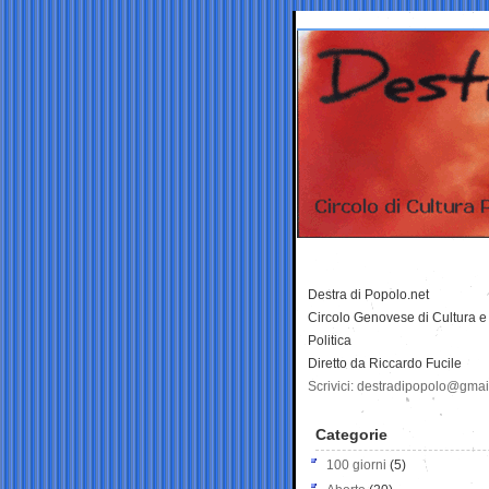
Destra di Popolo.net
Circolo Genovese di Cultura e
Politica
Diretto da Riccardo Fucile
Scrivici: destradipopolo@gma
Categorie
100 giorni
(5)