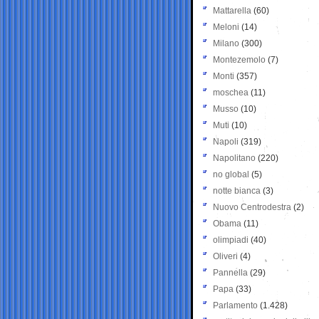
Mattarella
(60)
Meloni
(14)
Milano
(300)
Montezemolo
(7)
Monti
(357)
moschea
(11)
Musso
(10)
Muti
(10)
Napoli
(319)
Napolitano
(220)
no global
(5)
notte bianca
(3)
Nuovo Centrodestra
(2)
Obama
(11)
olimpiadi
(40)
Oliveri
(4)
Pannella
(29)
Papa
(33)
Parlamento
(1.428)