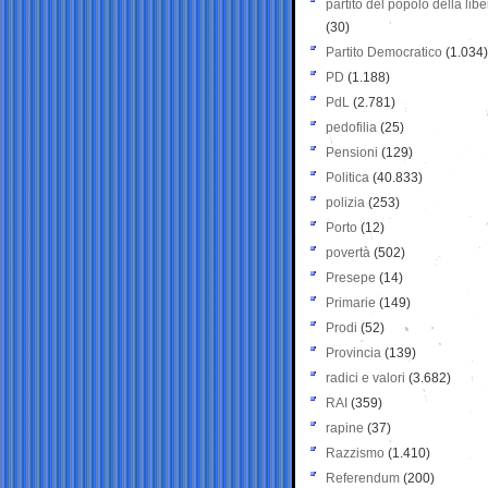
partito del popolo della libe
(30)
Partito Democratico
(1.034)
PD
(1.188)
PdL
(2.781)
pedofilia
(25)
Pensioni
(129)
Politica
(40.833)
polizia
(253)
Porto
(12)
povertà
(502)
Presepe
(14)
Primarie
(149)
Prodi
(52)
Provincia
(139)
radici e valori
(3.682)
RAI
(359)
rapine
(37)
Razzismo
(1.410)
Referendum
(200)