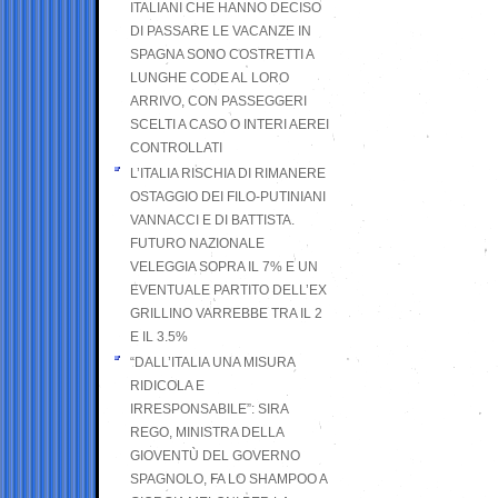
ITALIANI CHE HANNO DECISO
DI PASSARE LE VACANZE IN
SPAGNA SONO COSTRETTI A
LUNGHE CODE AL LORO
ARRIVO, CON PASSEGGERI
SCELTI A CASO O INTERI AEREI
CONTROLLATI
L’ITALIA RISCHIA DI RIMANERE
OSTAGGIO DEI FILO-PUTINIANI
VANNACCI E DI BATTISTA.
FUTURO NAZIONALE
VELEGGIA SOPRA IL 7% E UN
EVENTUALE PARTITO DELL’EX
GRILLINO VARREBBE TRA IL 2
E IL 3.5%
“DALL’ITALIA UNA MISURA
RIDICOLA E
IRRESPONSABILE”: SIRA
REGO, MINISTRA DELLA
GIOVENTÙ DEL GOVERNO
SPAGNOLO, FA LO SHAMPOO A