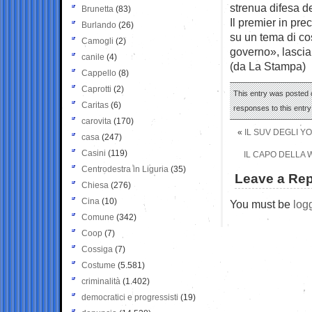
strenua difesa de
Brunetta
(83)
Il premier in pr
Burlando
(26)
su un tema di c
Camogli
(2)
governo», lascian
canile
(4)
(da La Stampa)
Cappello
(8)
Caprotti
(2)
This entry was posted o
Caritas
(6)
responses to this entr
carovita
(170)
«
IL SUV DEGLI Y
casa
(247)
Casini
(119)
IL CAPO DELLA 
Centrodestra in Liguria
(35)
Leave a Rep
Chiesa
(276)
Cina
(10)
You must be
log
Comune
(342)
Coop
(7)
Cossiga
(7)
Costume
(5.581)
criminalità
(1.402)
democratici e progressisti
(19)