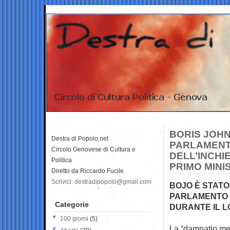
BORIS JOHN
Destra di Popolo.net
PARLAMENT
Circolo Genovese di Cultura e
DELL’INCHI
Politica
PRIMO MINI
Diretto da Riccardo Fucile
Scrivici: destradipopolo@gmail.com
BOJO È STATO
PARLAMENTO 
Categorie
DURANTE IL 
100 giorni
(5)
La “damnatio mem