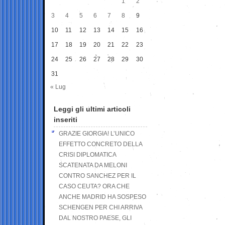
1
2
3
4
5
6
7
8
9
10
11
12
13
14
15
16
17
18
19
20
21
22
23
24
25
26
27
28
29
30
31
« Lug
Leggi gli ultimi articoli
inseriti
GRAZIE GIORGIA! L’UNICO
EFFETTO CONCRETO DELLA
CRISI DIPLOMATICA
SCATENATA DA MELONI
CONTRO SANCHEZ PER IL
CASO CEUTA? ORA CHE
ANCHE MADRID HA SOSPESO
SCHENGEN PER CHI ARRIVA
DAL NOSTRO PAESE, GLI