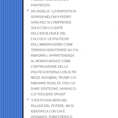
PIANTEDOSI
DE ANGELIS: “LA RISPOSTA DI
GIORGIA MELONI A PEDRO
SANCHEZ SI COMPRENDE
SOLO CON LA LENTE
DELL’IDEOLOGIA E DEL
CALCOLO: LE POLITICHE
DELL’IMMIGRAZIONE COME
TERRENO IDENTITARIO SU CUI
RIBADIRE L’APPARTENENZA
AL MONDO MAGA E COME
CONTINUAZIONE DELLA
POLITICA INTERNA CON ALTRI
MEZZI. INSOMMA, TRUMP CUI
RIBADIRE FEDELTÀ, VOX CUI
DARE SOSTEGNO, VANNACCI
CUI TOGLIERE SPAZIO”
“CRISTO NON ABITA NEI
PALAZZI DEL POTERE, MA SI
IDENTIFICA CON CHI È
AFFAMATO, FORESTIERO O