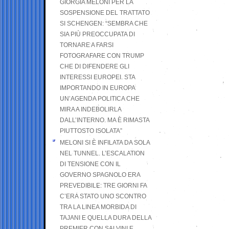
GIORGIA MELONI PER LA
SOSPENSIONE DEL TRATTATO
SI SCHENGEN: “SEMBRA CHE
SIA PIÙ PREOCCUPATA DI
TORNARE A FARSI
FOTOGRAFARE CON TRUMP
CHE DI DIFENDERE GLI
INTERESSI EUROPEI. STA
IMPORTANDO IN EUROPA
UN’AGENDA POLITICA CHE
MIRA A INDEBOLIRLA
DALL’INTERNO. MA È RIMASTA
PIUTTOSTO ISOLATA”
MELONI SI È INFILATA DA SOLA
NEL TUNNEL. L’ESCALATION
DI TENSIONE CON IL
GOVERNO SPAGNOLO ERA
PREVEDIBILE: TRE GIORNI FA
C’ERA STATO UNO SCONTRO
TRA LA LINEA MORBIDA DI
TAJANI E QUELLA DURA DELLA
PREMIER CON SALVINI E