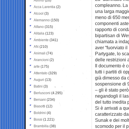
Aborto
(20)
compleanno. La
Acca Larentia
(2)
una larga maggio
Alcool
(3)
meno di 650 memb
Alemanno
(150)
componenti asten
Alfano
(315)
rapporto di con
Alitalia
(123)
bipartisan di We
Ambiente
(341)
chiamata a indag
AN
(210)
aver “fuorviato i
Partygate, lo sc
Animali
(74)
delle restrizioni
Arancioni
(2)
Il documento è c
arte
(175)
tutti i partiti d
Attentato
(329)
già dimesso da d
Auguri
(13)
sospensione di 9
Batini
(3)
– gli è stato per
Berlusconi
(4.295)
negandogli il la
Bersani
(234)
del tutto inedita
Biasotti
(12)
Si è arrivati a q
Boldrini
(4)
caratterizzato d
Bossi
(1.221)
Sunak e dei molti
scomodo per il pa
Brambilla
(38)