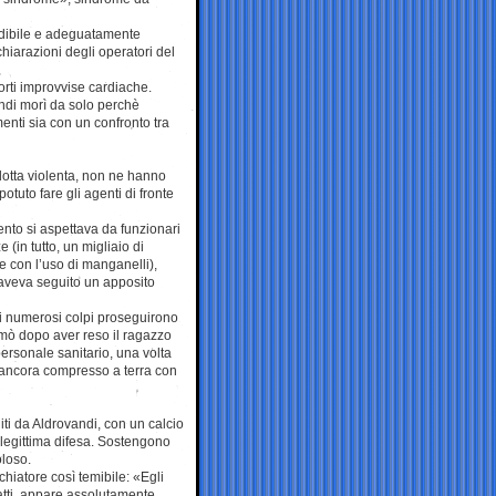
ndibile e adeguatamente
chiarazioni degli operatori del
morti improvvise cardiache.
andi morì da solo perchè
menti sia con un confronto tra
ndotta violenta, non ne hanno
tuto fare gli agenti di fronte
ento si aspettava da funzionari
 (in tutto, un migliaio di
e con l’uso di manganelli),
e aveva seguito un apposito
; i numerosi colpi proseguirono
ermò dopo aver reso il ragazzo
personale sanitario, una volta
 ancora compresso a terra con
diti da Aldrovandi, con un calcio
 legittima difesa. Sostengono
oloso.
chiatore così temibile: «Egli
 atti, appare assolutamente