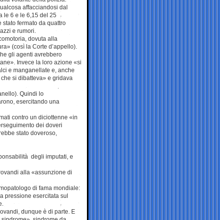
qualcosa affacciandosi dal
 le 6 e le 6,15 del 25
è stato fermato da quattro
azzi e rumori.
icomotoria, dovuta alla
ra» (così la Corte d’appello).
 che gli agenti avrebbero
vane». Invece la loro azione «si
alci e manganellate e, anche
 che si dibatteva» e gridava
nello). Quindi lo
arono, esercitando una
armati contro un diciottenne «in
perseguimento dei doveri
arebbe stato doveroso,
onsabilità degli imputati, e
ldrovandi alla «assunzione di
omopatologo di fama mondiale:
a pressione esercitata sul
e.
drovandi, dunque è di parte. E
m sindrome», sindrome da