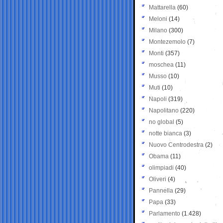
Mattarella
(60)
Meloni
(14)
Milano
(300)
Montezemolo
(7)
Monti
(357)
moschea
(11)
Musso
(10)
Muti
(10)
Napoli
(319)
Napolitano
(220)
no global
(5)
notte bianca
(3)
Nuovo Centrodestra
(2)
Obama
(11)
olimpiadi
(40)
Oliveri
(4)
Pannella
(29)
Papa
(33)
Parlamento
(1.428)