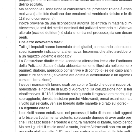
delirio eccitato.
Ma secondo la Cassazione la consulenza del professor Thiene è atte
motivata (dalle foto risultano due ematomi sul ventricolo sinistro e le di
118 sono convergenti).
Inoltre proviene da una riconosciuta autorità scientifica in materia di 
Viceversa, la tesi dei medici nominati dai poliziotti secondo cui Aldrov
alterato (excited delirium), è stata smentita nel processo, sia con docu
periti.
Che altro dovevamo fare?
Tutti gli imputati hanno lamentato che i giudici, censurando la loro co
specificamente indicato una alternativa. Insomma: che altro avrebbero po
a un ragazzo violento e drogato?
La Cassazione ribatte che la «condotta alternativa lecita che l’ordinam
della Polizia di Stato» è stata abbondantemente illustrata nelle sentenze
pagine): dialogo, approccio contenitivo e di controllo (se del caso anch
prime cure sanitarie (la volante era dotata di defibrillatore e un agent
corso di formazione).
Invece i manganelli furono usati per colpire (tanto che due si ruppero)
nonostante le richieste di aiuto di Aldrovandi; la colluttazione non si f
«inoffensivo»; il 118 fu chiamato solo quando il ragazzo era morto; «il 
sopraggiunto, dovette insistere perchè Aldrovandi, ormai esanime, ma
il volto sul selciato, venisse liberato dalle manette e girato sul dorso».
La legittima difesa
I poliziotti hanno enfatizzato, nel processo, il fatto di essere stati aggre
a forbice particolarmente violento, spiegando dunque di aver agito per
che il ragazzo fosse nerboruto e cintura marrone di karate, molto peric
Ma per i giudici il calcio andò a vuoto, inoltre Aldrovandi non era un pic
era certo piuttosto alto, 1,81, ma il suo carico muscolare dalle foto agli