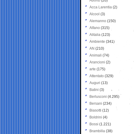
Aborto
(20)
Acca Larentia
(2)
Alcool
(3)
Alemanno
(150)
Alfano
(315)
Alitalia
(123)
Ambiente
(341)
AN
(210)
Animali
(74)
Arancioni
(2)
arte
(175)
Attentato
(329)
Auguri
(13)
Batini
(3)
Berlusconi
(4.295)
Bersani
(234)
Biasotti
(12)
Boldrini
(4)
Bossi
(1.221)
Brambilla
(38)