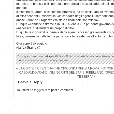
modesto, le braccia esili, per nulla pronunciati i muscoli addominali , del
gambe».
Il maestro di karate, ascoltato nel processo, ha descritto «un allievo m
atletica scadenti». Viceversa, «la condotta degli agenti fu sproporzion
anche «quando il ragazzo era stato fisicamente sopraffatto».
Dunque «condotte estreme e inutili», aliene a «un prudente governo del
«necessità di difendere un proprio diritto».
Di qui la responsabilità penale degli agenti: eccesso gravemente colpos
forza, consentita dalla legge per vincere la resistenza all’autorità o la
Giuseppe Salvaggiulo
(da “
La Stampa
“)
This entry was posted on mercoledì, Aprile 30th, 2014 at 23:28 and is filed under
Giustizia
. You can follow any res
You can
leave a response
, or
trackback
from your own site.
«
LA CORTE FIORENTINA CHE CIRCONDA RENZI A ROMA: FOTOGRAF
CASO ALDOVRANDI, GLI ISCRITTI DEL SAP SI RIBELLANO: “SPI
TESSERA”
»
Leave a Reply
You must be
logged in
to post a comment.