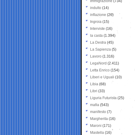
Immigrazione
(734)
indulto
(14)
inflazione
(26)
Ingroia
(15)
Interviste
(16)
la casta
(1.394)
La Destra
(45)
La Sapienza
(5)
Lavoro
(1.316)
LegaNord
(2.411)
Letta Enrico
(154)
Liberi e Uguali
(10)
Libia
(68)
Libri
(33)
Liguria Futurista
(25)
mafia
(543)
manifesto
(7)
Margherita
(16)
Maroni
(171)
Mastella
(16)