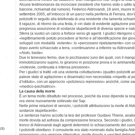
Alcune testimonianze da incrociare (residenti che hanno visto o udito 
balcone, richiamati dal rumore). Federico Aldrovandi, 18 anni, muore tra
settembre 2005, all’imbocco di un parco nella periferia di Ferrara, dov’
poliziotti in seguito alla telefonata di una residente che lamenta schiam
Il ragazzo, di ritorno da una festa, è «in stato di evidente agitazione ps
pregressa assunzione di sostanze stupefacenti di diversa specie e natu
Sferra (a vuoto) un calcio a forbice verso gli agenti. I giudici ritengono
«legittimamente potuto procedere al fermo e all’identificazione del gio
sviluppò con modalità violente»: lo «percossero ripetutamente» con c
dopo averlo schiacciato a terra, «continuarono a infierire su Aldrovandi
«Aiuto, basta».
Due lo tenevano fermo, due lo picchiavano (uno dei quali, con il manga
immobilizzarono supino, lo girarono in posizione prona e lo ammanett
«notevole, continuata e intensa pressione».
Per i giudici si trattò «di una violenta colluttazione» (quattro poliziotti 
)
palese stato di agitazione» e disarmato) non necessitata «rispetto al 
d’istituto», con un approccio «poliziesco repressivo» anzichè, come s
«medico-psichiatrico».
La causa della morte
È un tema molto dibattuto nel processo, poichè da esso dipende la resp
ora viene nuovamente sollevato dal Sap.
Nelle prime relazioni di servizio, i poliziotti attribuiscono la morte di A
sostanze stupefacenti».
Le sentenze hanno accolto la tesi del professor Gustavo Thiene, anat
morte dovuta ad asfissia da compressione toracica. Secondo i giudici, l
tronco di Aldrovandi dagli agenti determinò lo schiacciamento del cuor
19)
I poliziotti obiettano: il consulente era stato nominato dalla famiglia Al
propongono una versione alternativa: morte dovuta a «excited deliriu