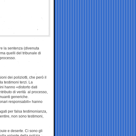
e la sentenza (divenuta
a quelli del tribunale di
 processo.
i dei poliziotti, che però il
 testimoni terzi. La
ini hanno «distorto dati
ributo di verità al processo,
enuanti generiche.
ionari responsabili» hanno
dagati per falsa testimonianza,
entire, non sono testimoni,
ibuie e deserte. Ci sono gli
lla volante della polizia.