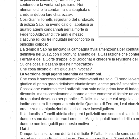
confondere la verità col pietismo. Noi
riteniamo che la condanna sia sbagliata e
credo si debba fare chiarezza».
Così Gianni Tonelli, segretario del sindacato
di polizia Sap, ha rivendicato gli applausi ai
quattro agenti condannati per la morte di
Federico Aldrovandi: tre anni e mezzo
ciascuno (di cui tre indultati) per concorso in
omicidio colposo.
Da tempo il Sap ha lanciato la campagna #vialamenzogna per confutar
definitiva nel 2012, con il pronunciamento della Cassazione che conferm
Ferrara e della Corte d’appello di Bologna) e chiedere la revisione del
Su che cosa si basano queste rimostranze?
Che cosa dicono gli atti giudiziari invocati?
La versione degli agenti smentita da testimoni.
Che cosa è successo esattamente?Aldrovandi era solo. Ci sono le version
giudice di primo grado definisce «fantasiose», anche perchè smentite da
Cassazione conferma che i poliziotti non solo nella prima fase di indag
rilevanti», ma successivamente hanno anche «omesso di fornire un cont
da reputarsi doveroso per pubblici ufficiali», motivo per cui nega le att
Inoltre censura il comportamento della Questura di Ferrara, i cui «funz
«realizzato manipolazioni delle risultanze investigative».
Il sindacalista Tonelli obietta che però i poliziotti non sono mai stati in
dunque sono da considerarsi credibili. Ma gli imputati hanno diritto a m
dunque non indagabili per questo motivo.
I fatti
Dunque la ricostruzione dei fatti è difficile. È l’alba, le strade sono sem
accertamenti medici sul cadavere. Due manganelli rotti. Segni di lotta su