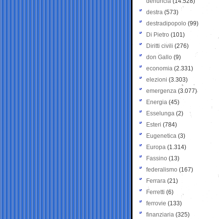
denuncia
(14.528)
destra
(573)
destradipopolo
(99)
Di Pietro
(101)
Diritti civili
(276)
don Gallo
(9)
economia
(2.331)
elezioni
(3.303)
emergenza
(3.077)
Energia
(45)
Esselunga
(2)
Esteri
(784)
Eugenetica
(3)
Europa
(1.314)
Fassino
(13)
federalismo
(167)
Ferrara
(21)
Ferretti
(6)
ferrovie
(133)
finanziaria
(325)