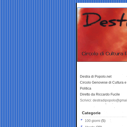
Destra di Popolo.net
Circolo Genovese di Cultura e
Politica
Diretto da Riccardo Fucile
Scrivici: destradipopolo@gma
Categorie
100 giorni
(5)