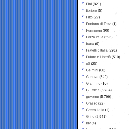
Fini
(821)
fioriere
(5)
Fitto
(27)
Fontana di Trevi
(1)
Formigoni
(90)
Forza Italia
(596)
frana
(9)
Fratelli d'Italia
(291)
Futuro e Libertà
(510)
g8
(25)
Gelmini
(68)
Genova
(542)
Giannino
(10)
Giustizia
(5.784)
governo
(5.799)
Grasso
(22)
Green Italia
(1)
Grillo
(2.941)
Idv
(4)