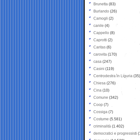
Brunetta
(83)
Burlando
(26)
Camogli
(2)
canile
(4)
Cappello
(8)
Caprotti
(2)
Caritas
(6)
carovita
(170)
casa
(247)
Casini
(119)
Centrodestra in Liguria
(35
Chiesa
(276)
Cina
(10)
Comune
(342)
Coop
(7)
Cossiga
(7)
Costume
(5.581)
criminalità
(1.402)
democratici e progressisti
(