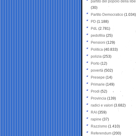
partito del popolo della libe
(30)
Partito Democratico
(1.034)
PD
(1.188)
PdL
(2.781)
pedofilia
(25)
Pensioni
(129)
Politica
(40.833)
polizia
(253)
Porto
(12)
povertà
(502)
Presepe
(14)
Primarie
(149)
Prodi
(52)
Provincia
(139)
radici e valori
(3.682)
RAI
(359)
rapine
(37)
Razzismo
(1.410)
Referendum
(200)