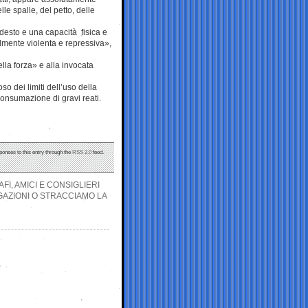
le spalle, del petto, delle
odesto e una capacità fisica e
almente violenta e repressiva»,
la forza» e alla invocata
o dei limiti dell’uso della
 consumazione di gravi reati.
ponses to this entry through the
RSS 2.0
feed.
I, AMICI E CONSIGLIERI
EGAZIONI O STRACCIAMO LA