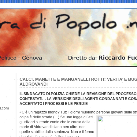
CALCI, MANETTE E MANGANELLI ROTTI: VERITA’ E BU
ALDROVANDI
IL SINDACATO DI POLIZIA CHIEDE LA REVISIONE DEL PROCESSO,
CONTESTATI… LA VERSIONE DEGLI AGENTI CONDANNATI E CO
ACCERTATO I PROCESSI
E LE PERIZIE
il.com
«C’è un ragazzo morto? Tutti i giorni muoiono persone giovani sulle s
colpa è delle strade (…) Se uno legge gli atti
giudiziari si rende conto che le causa della
morte di Aldrovandi siano ben altre, non
quelle stabilite dalla sentenza. Non è il fermo
di polizia la causa (…) Non bisogna