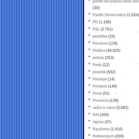
partito del popolo della libe
(30)
Partito Democratico
(1.034)
PD
(1.188)
PdL
(2.781)
pedofilia
(25)
Pensioni
(129)
Politica
(40.825)
polizia
(253)
Porto
(12)
povertà
(502)
Presepe
(14)
Primarie
(149)
Prodi
(52)
Provincia
(139)
radici e valori
(3.682)
RAI
(359)
rapine
(37)
Razzismo
(1.410)
Referendum
(200)