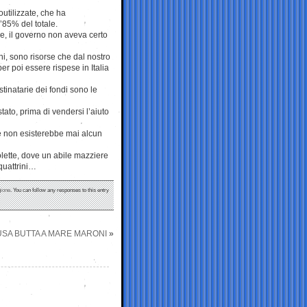
outilizzate, che ha
’85% del totale.
, il governo non aveva certo
ni, sono risorse che dal nostro
r poi essere rispese in Italia
tinatarie dei fondi sono le
ato, prima di vendersi l’aiuto
ve non esisterebbe mai alcun
olette, dove un abile mazziere
 quattrini…
ione
. You can follow any responses to this entry
USA BUTTA A MARE MARONI
»