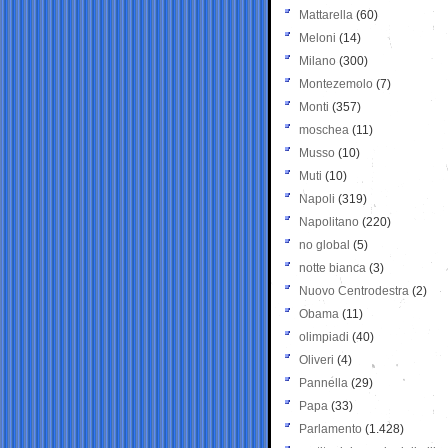
Mattarella
(60)
Meloni
(14)
Milano
(300)
Montezemolo
(7)
Monti
(357)
moschea
(11)
Musso
(10)
Muti
(10)
Napoli
(319)
Napolitano
(220)
no global
(5)
notte bianca
(3)
Nuovo Centrodestra
(2)
Obama
(11)
olimpiadi
(40)
Oliveri
(4)
Pannella
(29)
Papa
(33)
Parlamento
(1.428)