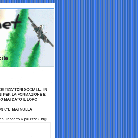
ORTIZZATORI SOCIALI… IN
NI PER LA FORMAZIONE E
O MAI DATO IL LORO
N C’E’ MAI NULLA
go l’incontro a
palazzo Chigi