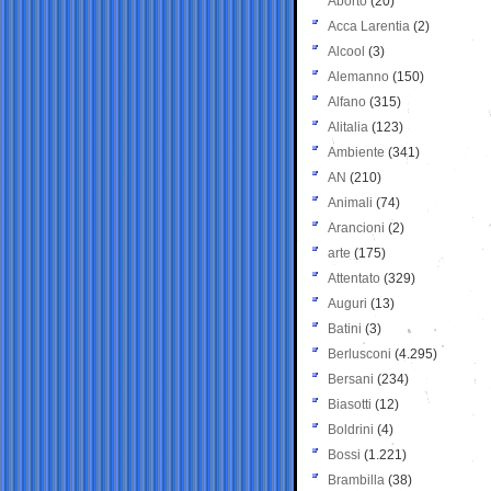
Aborto
(20)
Acca Larentia
(2)
Alcool
(3)
Alemanno
(150)
Alfano
(315)
Alitalia
(123)
Ambiente
(341)
AN
(210)
Animali
(74)
Arancioni
(2)
arte
(175)
Attentato
(329)
Auguri
(13)
Batini
(3)
Berlusconi
(4.295)
Bersani
(234)
Biasotti
(12)
Boldrini
(4)
Bossi
(1.221)
Brambilla
(38)