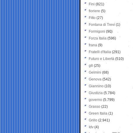
Fini
(821)
fioriere
(5)
Fitto
(27)
Fontana di Trevi
(1)
Formigoni
(90)
Forza Italia
(596)
frana
(9)
Fratelli d'Italia
(291)
Futuro e Libertà
(510)
g8
(25)
Gelmini
(68)
Genova
(542)
Giannino
(10)
Giustizia
(5.784)
governo
(5.799)
Grasso
(22)
Green Italia
(1)
Grillo
(2.941)
Idv
(4)