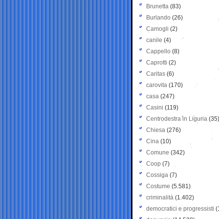
Brunetta
(83)
Burlando
(26)
Camogli
(2)
canile
(4)
Cappello
(8)
Caprotti
(2)
Caritas
(6)
carovita
(170)
casa
(247)
Casini
(119)
Centrodestra in Liguria
(35
Chiesa
(276)
Cina
(10)
Comune
(342)
Coop
(7)
Cossiga
(7)
Costume
(5.581)
criminalità
(1.402)
democratici e progressisti
(