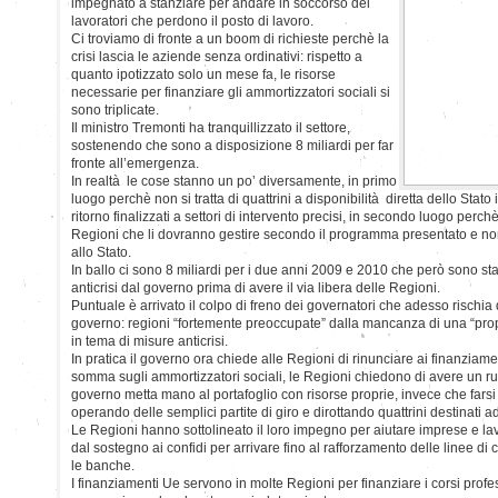
impegnato a stanziare per andare in soccorso dei
lavoratori che perdono il posto di lavoro.
Ci troviamo di fronte a un boom di richieste perchè la
crisi lascia le aziende senza ordinativi: rispetto a
quanto ipotizzato solo un mese fa, le risorse
necessarie per finanziare gli ammortizzatori sociali si
sono triplicate.
Il ministro Tremonti ha tranquillizzato il settore,
sostenendo che sono a disposizione 8 miliardi per far
fronte all’emergenza.
In realtà le cose stanno un po’ diversamente, in primo
luogo perchè non si tratta di quattrini a disponibilità diretta dello Stato
ritorno finalizzati a settori di intervento precisi, in secondo luogo perchè
Regioni che li dovranno gestire secondo il programma presentato e no
allo Stato.
In ballo ci sono 8 miliardi per i due anni 2009 e 2010 che però sono sta
anticrisi dal governo prima di avere il via libera delle Regioni.
Puntuale è arrivato il colpo di freno dei governatori che adesso rischia di
governo: regioni “fortemente preoccupate” dalla mancanza di una “prop
in tema di misure anticrisi.
In pratica il governo ora chiede alle Regioni di rinunciare ai finanziame
somma sugli ammortizzatori sociali, le Regioni chiedono di avere un ruol
governo metta mano al portafoglio con risorse proprie, invece che farsi be
operando delle semplici partite di giro e dirottando quattrini destinati ad 
Le Regioni hanno sottolineato il loro impegno per aiutare imprese e lavora
dal sostegno ai confidi per arrivare fino al rafforzamento delle linee di
le banche.
I finanziamenti Ue servono in molte Regioni per finanziare i corsi prof