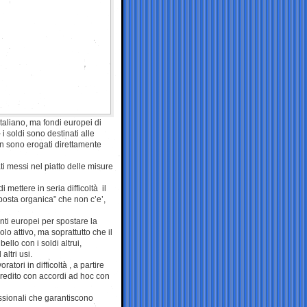
 italiano, ma fondi europei di
 i soldi sono destinati alle
n sono erogati direttamente
ti messi nel piatto delle misure
 mettere in seria difficoltà il
osta organica” che non c’e’,
nti europei per spostare la
o attivo, ma soprattutto che il
llo con i soldi altrui,
altri usi.
tori in difficoltà , a partire
 credito con accordi ad hoc con
essionali che garantiscono