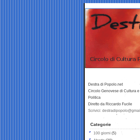
Destra di Popolo.net
Circolo Genovese di Cultura e
Politica
Diretto da Riccardo Fucile
Scrivici: destradipopolo@gma
Categorie
100 giorni
(5)