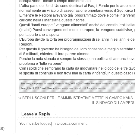
occupazione locale a tempo indeterminato.
L’altra parte dei fondi Ue sono destinati al Fas, il Fondo per le aree sott
normalmente un vincolo di assegnazione prioritaria verso il Sud, circa l
E mentre le Regioni avevano già programmato dove e come intervenire
caricato nella Finanziaria queste risorse.
Questi “fondi europei” vengono alimentati” anche dai contribuenti italia
( e altri) Paesi convergono nel monte europeo, là vengono suddivise, pe
per la parte che ci spetta.
L’Europa divide la torta per programmazioni di sei anni in sei anni e des
Regioni.
Per questo il governo ha bisogno del loro consenso e meglio sarebbe st
di 8 miliardi, chiedere il loro parere almeno.
Perchè la nota stonata è sempre la stessa, una politica di annunci do
problema e “tutto va bene”.
Con i soldi che sembrano la carta da indovinare nel gioco delle tre tav
)
le sposta di continuo e non trovi mai la carta vincente, in questo caso i
This entry was posted on venerdì, Gennaio 23rd, 2009 at 05:42 and is filed under
economia
,
governo
,
Politica
,
Reg
through the
RSS 2.0
feed. You can
leave a response
, or
trackback
from your own site.
«
BERLUSCONI PER LE AMMINISTRATIVE METTE IN CAMPO KAKA’
IL SINDACO DI LAMPED
Leave a Reply
You must be
logged in
to post a comment.
19)