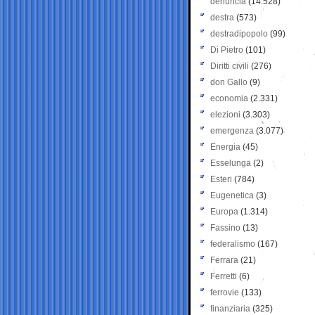
denuncia
(14.528)
destra
(573)
destradipopolo
(99)
Di Pietro
(101)
Diritti civili
(276)
don Gallo
(9)
economia
(2.331)
elezioni
(3.303)
emergenza
(3.077)
Energia
(45)
Esselunga
(2)
Esteri
(784)
Eugenetica
(3)
Europa
(1.314)
Fassino
(13)
federalismo
(167)
Ferrara
(21)
Ferretti
(6)
ferrovie
(133)
finanziaria
(325)