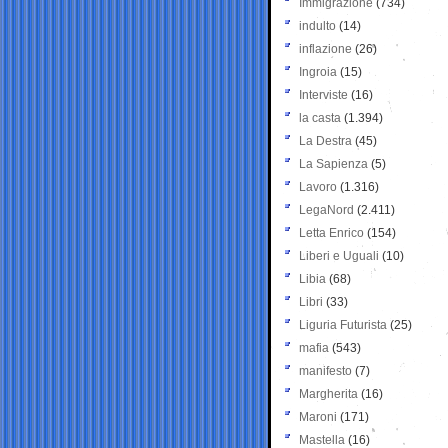
Immigrazione
(734)
indulto
(14)
inflazione
(26)
Ingroia
(15)
Interviste
(16)
la casta
(1.394)
La Destra
(45)
La Sapienza
(5)
Lavoro
(1.316)
LegaNord
(2.411)
Letta Enrico
(154)
Liberi e Uguali
(10)
Libia
(68)
Libri
(33)
Liguria Futurista
(25)
mafia
(543)
manifesto
(7)
Margherita
(16)
Maroni
(171)
Mastella
(16)