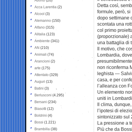
Aborto
(20)
Detta così, sem
Acca Larentia
(2)
formule, però, s
Alcool
(3)
dopo settimane di
Alemanno
(150)
scontata una rott
Alfano
(315)
col primo proiett
Alitalia
(123)
(proporzionale) 
Ambiente
(341)
una battaglia di
AN
(210)
Il motivo, che co
Lombardia, dove 
Animali
(74)
presumibilmente 
Arancioni
(2)
non riconferma 
arte
(175)
leghista — Salvi
Attentato
(329)
casa, e per conf
Auguri
(13)
l’alleanza con Fo
Batini
(3)
Un elemento non
Berlusconi
(4.295)
uniti in Lombardi
Bersani
(234)
Il clima, dunque
Biasotti
(12)
l’ipotesi di elezi
Boldrini
(4)
sintonizzato sul
Bossi
(1.221)
La pressione a te
Più che da Bossi,
Brambilla
(38)