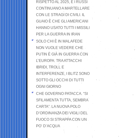
RISPETTO AL 2025, E I RUSSI
CONTINUANO A MARTELLARE
CON LE STRAGI DI CIVILI. IL
GUAIO È CHE GLI AMERICANI
HANNO USATO TUTTI I MISSILI
PER LA GUERRA IN IRAN
SOLO CHI È IN MALAFEDE
NON VUOLE VEDERE CHE
PUTIN È GIÀ IN GUERRA CON
L’EUROPA: TRA ATTACCHI
IBRIDI, TROLL E
INTERFERENZE, I BLITZ SONO
SOTTO GLI OCCHI DI TUTTI
OGNI GIORNO
CHE GOVERNO PATACCA. “SI
SFILAMENTA TUTTA, SEMBRA
CARTA”. LA NUOVA POLO
D’ORDINANZA DEI VIGILI DEL
FUOCO SI STRAPPA CON UN
PO’ D’ACQUA