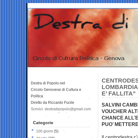
CENTRODEST
Destra di Popolo.net
LOMBARDIA 
Circolo Genovese di Cultura e
E’ FALLITA”
Politica
Diretto da Riccardo Fucile
SALVINI CAMBI
Scrivici: destradipopolo@gmail.com
VOUCHER ALTR
CHANCE ALL’E
Categorie
PUO’ METTERE
100 giorni
(5)
Il centrodestra c’