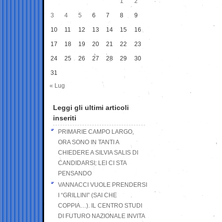
1
2
3
4
5
6
7
8
9
10
11
12
13
14
15
16
17
18
19
20
21
22
23
24
25
26
27
28
29
30
31
« Lug
Leggi gli ultimi articoli
inseriti
PRIMARIE CAMPO LARGO,
ORA SONO IN TANTI A
CHIEDERE A SILVIA SALIS DI
CANDIDARSI: LEI CI STA
PENSANDO
VANNACCI VUOLE PRENDERSI
I “GRILLINI” (SAI CHE
COPPIA…). IL CENTRO STUDI
DI FUTURO NAZIONALE INVITA