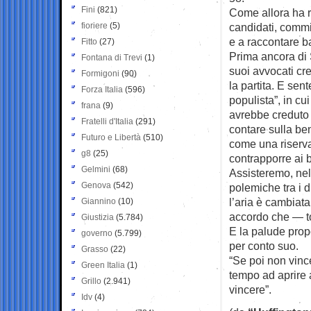
Fini
(821)
Come allora ha r
fioriere
(5)
candidati, commi
e a raccontare b
Fitto
(27)
Prima ancora di 
Fontana di Trevi
(1)
suoi avvocati cr
Formigoni
(90)
la partita. E sen
Forza Italia
(596)
populista”, in cu
frana
(9)
avrebbe creduto 
Fratelli d'Italia
(291)
contare sulla be
Futuro e Libertà
(510)
come una riserv
g8
(25)
contrapporre ai b
Gelmini
(68)
Assisteremo, nel
Genova
(542)
polemiche tra i d
l’aria è cambiat
Giannino
(10)
accordo che — to
Giustizia
(5.784)
E la palude prop
governo
(5.799)
per conto suo.
Grasso
(22)
“Se poi non vinc
Green Italia
(1)
tempo ad aprire 
Grillo
(2.941)
vincere”.
Idv
(4)