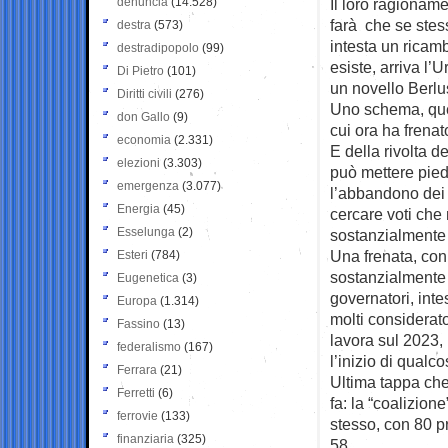
denuncia
(14.528)
Il loro ragionam
farà che se stes
destra
(573)
intesta un ricamb
destradipopolo
(99)
esiste, arriva l’
Di Pietro
(101)
un novello Berlu
Diritti civili
(276)
Uno schema, que
don Gallo
(9)
cui ora ha frena
economia
(2.331)
E della rivolta 
elezioni
(3.303)
può mettere pied
emergenza
(3.077)
l’abbandono dei t
Energia
(45)
cercare voti che
Esselunga
(2)
sostanzialmente f
Una frenata, con 
Esteri
(784)
sostanzialmente 
Eugenetica
(3)
governatori, inte
Europa
(1.314)
molti considerat
Fassino
(13)
lavora sul 2023, 
federalismo
(167)
l’inizio di qualco
Ferrara
(21)
Ultima tappa che,
Ferretti
(6)
fa: la “coalizione
ferrovie
(133)
stesso, con 80 p
finanziaria
(325)
58.