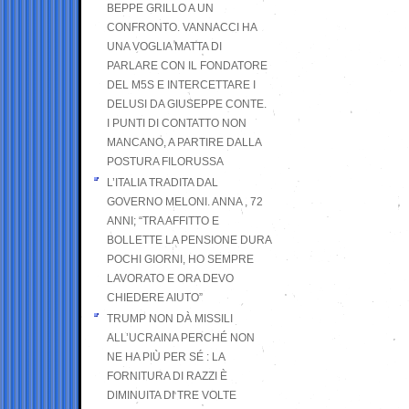
BEPPE GRILLO A UN
CONFRONTO. VANNACCI HA
UNA VOGLIA MATTA DI
PARLARE CON IL FONDATORE
DEL M5S E INTERCETTARE I
DELUSI DA GIUSEPPE CONTE.
I PUNTI DI CONTATTO NON
MANCANO, A PARTIRE DALLA
POSTURA FILORUSSA
L’ITALIA TRADITA DAL
GOVERNO MELONI. ANNA , 72
ANNI; “TRA AFFITTO E
BOLLETTE LA PENSIONE DURA
POCHI GIORNI, HO SEMPRE
LAVORATO E ORA DEVO
CHIEDERE AIUTO”
TRUMP NON DÀ MISSILI
ALL’UCRAINA PERCHÉ NON
NE HA PIÙ PER SÉ : LA
FORNITURA DI RAZZI È
DIMINUITA DI TRE VOLTE