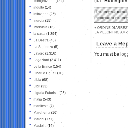
(da
“Huffington
Immigrazione
(734)
indulto
(14)
This entry was posted o
inflazione
(26)
responses to this entr
Ingroia
(15)
Interviste
(16)
«
ORDINE DI ARREST
LA MELONI INCIAM
la casta
(1.394)
La Destra
(45)
Leave a Rep
La Sapienza
(5)
Lavoro
(1.316)
You must be
log
LegaNord
(2.411)
Letta Enrico
(154)
Liberi e Uguali
(10)
Libia
(68)
Libri
(33)
Liguria Futurista
(25)
mafia
(543)
manifesto
(7)
Margherita
(16)
Maroni
(171)
Mastella
(16)