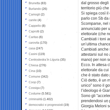
dal grosso degli
Brunetta
(83)
territorio più ch
Burlando
(26)
Si spiega così il
Camogli
(2)
parlo con Sb da 
canile
(4)
Scomparse, nel s
Cappello
(8)
annunciato per u
Caprotti
(2)
elettorale (che 
Caritas
(6)
Cambiati i toni a
carovita
(170)
un’ultima chance
casa
(247)
Cambiati anche s
attestarsi sul n
Casini
(119)
mano) per non sc
Centrodestra in Liguria
(35)
Ecco. In attesa c
Chiesa
(276)
elettorale da cui
Cina
(10)
che è stato dato 
Comune
(342)
Ciò detto, è un m
Coop
(7)
unico” sono il go
Cossiga
(7)
l’ideologo è Gian
Costume
(5.581)
Sono gli “acceler
criminalità
(1.402)
prendendosi un p
democratici e progressisti
(19)
Giorgia Meloni se