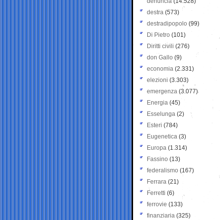
denuncia
(14.528)
destra
(573)
destradipopolo
(99)
Di Pietro
(101)
Diritti civili
(276)
don Gallo
(9)
economia
(2.331)
elezioni
(3.303)
emergenza
(3.077)
Energia
(45)
Esselunga
(2)
Esteri
(784)
Eugenetica
(3)
Europa
(1.314)
Fassino
(13)
federalismo
(167)
Ferrara
(21)
Ferretti
(6)
ferrovie
(133)
finanziaria
(325)