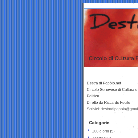
Destra di Popolo.net
Circolo Genovese di Cultura e
Politica
Diretto da Riccardo Fucile
Scrivici: destradipopolo@gma
Categorie
100 giorni
(5)