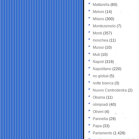
Mattarella
(60)
Meloni
(14)
Milano
(300)
Montezemolo
(7)
Monti
(357)
moschea
(11)
Musso
(10)
Muti
(10)
Napoli
(319)
Napolitano
(220)
no global
(5)
notte bianca
(3)
Nuovo Centrodestra
(2)
Obama
(11)
olimpiadi
(40)
Oliveri
(4)
Pannella
(29)
Papa
(33)
Parlamento
(1.428)