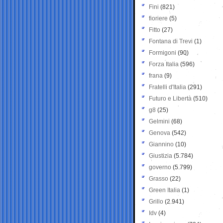
Fini
(821)
fioriere
(5)
Fitto
(27)
Fontana di Trevi
(1)
Formigoni
(90)
Forza Italia
(596)
frana
(9)
Fratelli d'Italia
(291)
Futuro e Libertà
(510)
g8
(25)
Gelmini
(68)
Genova
(542)
Giannino
(10)
Giustizia
(5.784)
governo
(5.799)
Grasso
(22)
Green Italia
(1)
Grillo
(2.941)
Idv
(4)