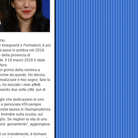
rso.
 Insegnanti e Formatori), è poi
i passi in politica nel 2018.
 della provincia di
te. Il 19 marzo 2018 è stata
tura.
el giorno della nomina a
 anche da questo. Ho deciso,
realizzare il mio sogno: fare la
o lasciato i miei affetti.
iando due volte città pur di
eghi che dedicavano le loro
ici e personale ATA sempre
econda laurea in Giurisprudenza
Investire sulla scuola, sul
lio. Se migliori la vita di uno
trarrà giovamento”, aggiungeva
è un investimento, è formare