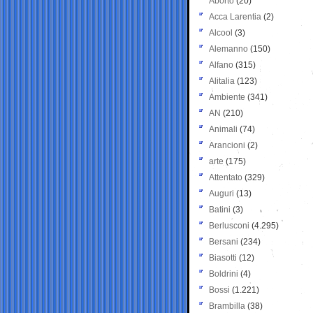
Aborto
(20)
Acca Larentia
(2)
Alcool
(3)
Alemanno
(150)
Alfano
(315)
Alitalia
(123)
Ambiente
(341)
AN
(210)
Animali
(74)
Arancioni
(2)
arte
(175)
Attentato
(329)
Auguri
(13)
Batini
(3)
Berlusconi
(4.295)
Bersani
(234)
Biasotti
(12)
Boldrini
(4)
Bossi
(1.221)
Brambilla
(38)