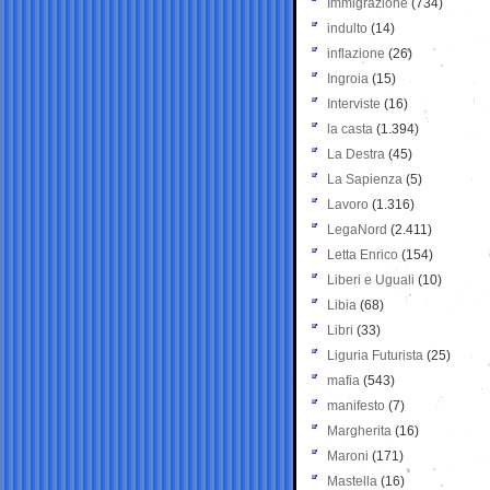
Immigrazione
(734)
indulto
(14)
inflazione
(26)
Ingroia
(15)
Interviste
(16)
la casta
(1.394)
La Destra
(45)
La Sapienza
(5)
Lavoro
(1.316)
LegaNord
(2.411)
Letta Enrico
(154)
Liberi e Uguali
(10)
Libia
(68)
Libri
(33)
Liguria Futurista
(25)
mafia
(543)
manifesto
(7)
Margherita
(16)
Maroni
(171)
Mastella
(16)