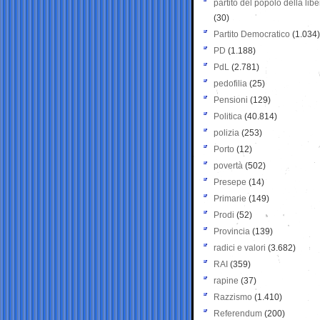
partito del popolo della libe
(30)
Partito Democratico
(1.034)
PD
(1.188)
PdL
(2.781)
pedofilia
(25)
Pensioni
(129)
Politica
(40.814)
polizia
(253)
Porto
(12)
povertà
(502)
Presepe
(14)
Primarie
(149)
Prodi
(52)
Provincia
(139)
radici e valori
(3.682)
RAI
(359)
rapine
(37)
Razzismo
(1.410)
Referendum
(200)