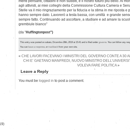
menti pensanti, cittadini e non sudditi, è il nostro futuro più bello. Al m
agli attivisti, ai miei colleghi della Commissione Cultura Camera e Sena
Stelle va il mio ringraziamento per la fiducia e la stima in me riposta e
hanno sempre dato. Lavorerò a testa bassa, con umiltà e grande senso
sempre fatto. Continuando ad ascoltare, a studiare e ad amare la scuo
grembiule bianco”
(da “
Huffingtonpost”)
This entry was posted on sabato, Dicembre 28th, 2019 at 15:41 and is filed under
governo
. You can follow any res
You can
leave a response
, or
trackback
from your own site.
«
CHE LAVORI FACEVANO I MINISTRI DEL GOVERNO CONTE A 30 A
CHI E’ GAETANO MANFREDI, NUOVO MINISTRO DELL’UNIVERSI
VOLEVA FARE POLITICA
»
)
Leave a Reply
You must be
logged in
to post a comment.
19)