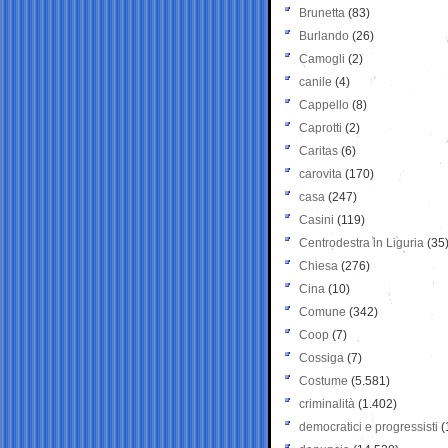
Brunetta
(83)
Burlando
(26)
Camogli
(2)
canile
(4)
Cappello
(8)
Caprotti
(2)
Caritas
(6)
carovita
(170)
casa
(247)
Casini
(119)
Centrodestra in Liguria
(35
Chiesa
(276)
Cina
(10)
Comune
(342)
Coop
(7)
Cossiga
(7)
Costume
(5.581)
criminalità
(1.402)
democratici e progressisti
(