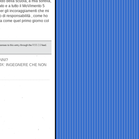
ondo della scuola, a mia sorella,
to e a tutto il MoVimento 5
 per gli incoraggiamenti che mi
 di responsabilità , come ho
la come quel primo giorno col
ponses to this entry through the
RSS 2.0
feed.
NNI?
TA’: INGEGNERE CHE NON