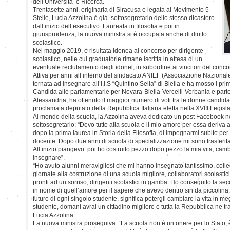
dell’Università e Ricerca.
Trentasette anni, originaria di Siracusa e legata al Movimento 5
Stelle, Lucia Azzolina è già sottosegretario dello stesso dicastero
dall’inizio dell’esecutivo. Laureata in filosofia e poi in
giurisprudenza, la nuova ministra si è occupata anche di diritto
scolastico.
Nel maggio 2019, è risultata idonea al concorso per dirigente
scolastico, nelle cui graduatorie rimane iscritta in attesa di un
eventuale reclutamento degli idonei, in subordine ai vincitori del conco
Attiva per anni all’interno del sindacato ANIEF (Associazione Nazionale
tornata ad insegnare all’I.I.S “Quintino Sella” di Biella e ha mosso i prim
Candida alle parlamentarie per Novara-Biella-Vercelli-Verbania e parte
Alessandria, ha ottenuto il maggior numero di voti tra le donne candida
proclamata deputato della Repubblica Italiana eletta nella XVIII Legisla
Al mondo della scuola, la Azzolina aveva dedicato un post Facebook n
sottosegretario: “Devo tutto alla scuola e il mio amore per essa deriva
dopo la prima laurea in Storia della Filosofia, di impegnarmi subito per 
docente. Dopo due anni di scuola di specializzazione mi sono trasferita, h
All’inizio piangevo: poi ho costruito pezzo dopo pezzo la mia vita, camb
insegnare”.
“Ho avuto alunni meravigliosi che mi hanno insegnato tantissimo, coll
giornate alla costruzione di una scuola migliore, collaboratori scolast
pronti ad un sorriso, dirigenti scolastici in gamba. Ho conseguito la s
in nome di quell’amore per il sapere che avevo dentro sin da piccolina. 
futuro di ogni singolo studente, significa potergli cambiare la vita in meg
studente, domani avrai un cittadino migliore e tutta la Repubblica ne 
Lucia Azzolina.
La nuova ministra proseguiva: “La scuola non è un onere per lo Stato, 