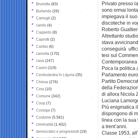
Privato presso l
Brunetta
(83)
sono ormai lontan
Burlando
(26)
impiegava il suo
Camogli
(2)
discoteche in vo
canile
(4)
Roberto Gualtie
Cappello
(8)
Altrettanto studi
Caprotti
(2)
stava avvicinando
Caritas
(6)
conseguirà uffic
carovita
(170)
tesi sul Commerc
casa
(247)
Contemporanea a
Poca la politica 
Casini
(119)
Parlamento europ
Centrodestra in Liguria
(35)
Partito Democrat
Chiesa
(276)
della Federazion
Cina
(10)
di allora Nicola 
Comune
(342)
Luciana Lamorge
Coop
(7)
Più enigmatica il 
Cossiga
(7)
dispongono di men
Costume
(5.581)
linea con la sua 
criminalità
(1.402)
a trent’anni.
democratici e progressisti
(19)
Classe 1953, all