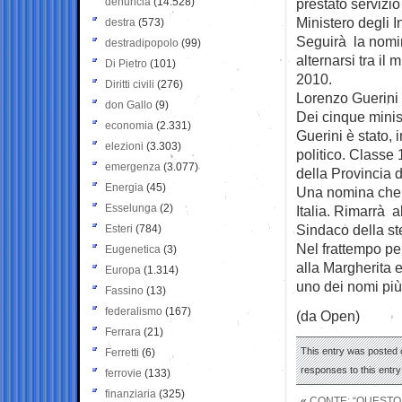
denuncia
(14.528)
prestato servizio
Ministero degli I
destra
(573)
Seguirà la nomi
destradipopolo
(99)
alternarsi tra il 
Di Pietro
(101)
2010.
Diritti civili
(276)
Lorenzo Guerini 
don Gallo
(9)
Dei cinque minis
economia
(2.331)
Guerini è stato, 
elezioni
(3.303)
politico. Classe
emergenza
(3.077)
della Provincia d
Energia
(45)
Una nomina che gl
Esselunga
(2)
Italia. Rimarrà a
Sindaco della st
Esteri
(784)
Nel frattempo pe
Eugenetica
(3)
alla Margherita e
Europa
(1.314)
uno dei nomi più
Fassino
(13)
federalismo
(167)
(da Open)
Ferrara
(21)
This entry was posted 
Ferretti
(6)
responses to this entr
ferrovie
(133)
finanziaria
(325)
«
CONTE: “QUESTO