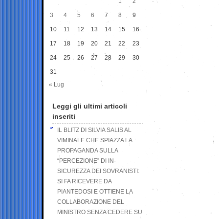
1
2
3
4
5
6
7
8
9
10
11
12
13
14
15
16
17
18
19
20
21
22
23
24
25
26
27
28
29
30
31
« Lug
Leggi gli ultimi articoli
inseriti
IL BLITZ DI SILVIA SALIS AL
VIMINALE CHE SPIAZZA LA
PROPAGANDA SULLA
“PERCEZIONE” DI IN-
SICUREZZA DEI SOVRANISTI:
SI FA RICEVERE DA
PIANTEDOSI E OTTIENE LA
COLLABORAZIONE DEL
MINISTRO SENZA CEDERE SU