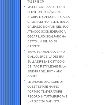
TASER E CP
MA CHE GALEAZZO DICI? TI
SERVE UN BIGNAMINO DI
STORIA. IL CAPOGRUPPO ALLA
CAMERA DI FRATELLI D’ITALIA,
GALEAZZO BIGNAMI, NEL SUO
ATTACCO SCONSIDERATO A
OSCAR LUIGI SCALFARO HA
DETTO UN BEL PO’ DI
CAZZATE
SIAMO FERMI AL GOVERNO
GIALLOVERDE: LA DESTRA
SULLA DIFESA È OSTAGGIO
DEI “PACIFISTI” LEGHISTI, LA
SINISTRA DEL PUTINIANO
CONTE
LE ONDATE DI CALORE DI
QUEST’ESTATE HANNO
PORTATO TEMPERATURE
RECORD IN TUTTA EUROPA E
UNA SICCITA’ MAI VISTA. I