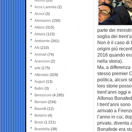
Aborto
(20)
Acca Larentia
(2)
Alcool
(3)
Alemanno
(150)
Alfano
(315)
parte dei ministr
Alitalia
(123)
soglia dei trent’a
Ambiente
(341)
Non è il caso di 
AN
(210)
origini più recent
2016 quando era 
Animali
(74)
nella storia).
Arancioni
(2)
Ma, a differenza 
arte
(175)
stesso premier Co
Attentato
(329)
politica, alcuni 
Auguri
(13)
loro storie poss
Batini
(3)
trent’anni oggi e 
Berlusconi
(4.295)
Alfonso Bonafede
Bersani
(234)
I trent’anni son
Biasotti
(12)
arrivato a Firenz
Boldrini
(4)
l’anno in cui, do
Bossi
(1.221)
privato, diventa
Bonafede era sta
Brambilla
(38)