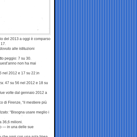
zio del 2013 a oggi è comparso
 17.
ovuto alle istituzioni
to peggio: 7 su 30.
quest’anno non ha mai
86 nel 2012 e 17 su 22 in
a: 47 su 56 nel 2012 e 18 su
o due volte dal gennaio 2012 a
aco di Firenze, “il mestiere più
lzato: “Bisogna usare meglio i
a 36,6 milioni.
do — in una delle sue
ie che oggi con una sola linea