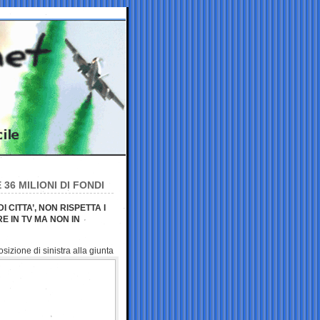
 36 MILIONI DI FONDI
 CITTA’, NON RISPETTA I
E IN TV MA NON IN
izione di sinistra alla
giunta