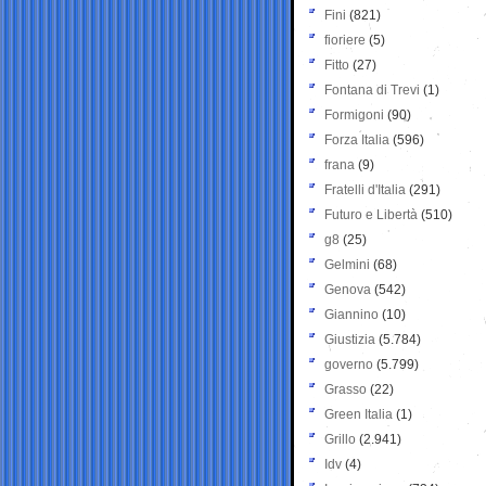
Fini
(821)
fioriere
(5)
Fitto
(27)
Fontana di Trevi
(1)
Formigoni
(90)
Forza Italia
(596)
frana
(9)
Fratelli d'Italia
(291)
Futuro e Libertà
(510)
g8
(25)
Gelmini
(68)
Genova
(542)
Giannino
(10)
Giustizia
(5.784)
governo
(5.799)
Grasso
(22)
Green Italia
(1)
Grillo
(2.941)
Idv
(4)