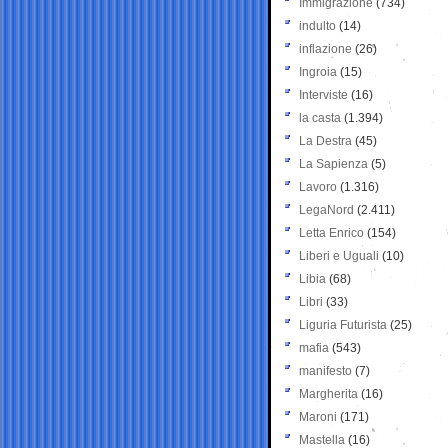
Immigrazione
(734)
indulto
(14)
inflazione
(26)
Ingroia
(15)
Interviste
(16)
la casta
(1.394)
La Destra
(45)
La Sapienza
(5)
Lavoro
(1.316)
LegaNord
(2.411)
Letta Enrico
(154)
Liberi e Uguali
(10)
Libia
(68)
Libri
(33)
Liguria Futurista
(25)
mafia
(543)
manifesto
(7)
Margherita
(16)
Maroni
(171)
Mastella
(16)