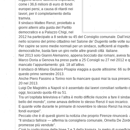
come i 36,6 milioni di euro di fondi
europei persi, a causa di ritardi nei
lavori, per il completamento della
tramvia.
Il sindaco Matteo Renzi, proiettato a
giorni alterni alla guida del Partito
democratico e a Palazzo Chigi, nel
2012 ha partecipato a 8 sedute su 45 del Consiglio comunale. Dall’ini
nello scranno del primo cittadino nel Salone de’ Dugento sette volte su
Per capire se sono medie normali per un sindaco, sufficienti al rispetto d
democratiche, basta fare un giro nelle altre grandi città italiane.
Nel 2013 solo Gianni Alemanno, appena bocciato dai romani, aveva fat
Marco Doria a Genova ha preso parte a 25 Consigli su 27 nel 2012 e 
mancato l’appuntamento: già 18 all’attivo.
Il sindaco di Milano Giuliano Pisapia viaggia a quote altissime: 66 su 
questo primo semestre 2013.
Anche Piero Fassino a Torino non fa mancare quasi mai la sua presenz
20 nel 2013.
Luigi De Magistris a Napoli si è assentato dai lavori consiliari soltant
oggi, toccando quota 49 su 51.
Tra un’ospitata televisiva e l’altra è molto difficile riuscire a fare il sind
bello del mondo”, come amava definire lo stesso Renzi il suo incarico.
E quante volte durante le primarie di novembre lo stesso Renzi ha inca
fondi europei”.
Peccato che è di questi giorni la notizia che proprio Firenze rinuncerà 
“Il sindaco fallisce — afferma la consigliera comunale, Ornella De Zor
promesse più vendute”.
Cioè la costruzione delle linee 2 e 3 della tramvia, la metro di superfic