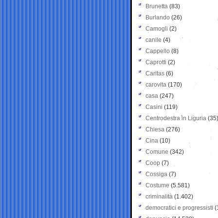
Brunetta
(83)
Burlando
(26)
Camogli
(2)
canile
(4)
Cappello
(8)
Caprotti
(2)
Caritas
(6)
carovita
(170)
casa
(247)
Casini
(119)
Centrodestra in Liguria
(35
Chiesa
(276)
Cina
(10)
Comune
(342)
Coop
(7)
Cossiga
(7)
Costume
(5.581)
criminalità
(1.402)
democratici e progressisti
(