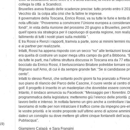
collega la città a Scandicci.
Bruxelles aveva fissato delle scadenze precise: tutto pronto entro il 20
Vecchio dà la colpa alla crisi che fa fallire le imprese.
Il governatore della Toscana, Enrico Rossi, va su tutte le furie e tenta 
nota ufficiale: “Proveremo a convincere l’Unione europea a considerar
fondi”, in vista della riunione del prossimo 20 giugno a Bruxelles, pe
quell’opera sia strategica per il capoluogo di questa regione, non rea
fallimento di tutti i nostri piani sulla mobilità ”.
E tra Rossi e Renzi i rapporti, tramvia a parte, sono ai minimi termini ri
e ai partner per realizzarle.
Infatti, Rossi ha appena risposto con un secco “no” alle tentazioni tosca
era quella di costruire un super mega ultra campo da golf a Bibbona. “
da tutte le parti, ma l’ultima struttura discussa in Toscana era da 77 ettar
bocciato da Enrico Rossi, il berlusconiano Briatore potrebbe tornare c
Rignano sull’Arno, di cui è da sempre grande fan: “Se si candidasse pr
)
cento”.
Infatti lo stesso Renzi, che soltanto pochi giorni fa ha pranzato a Firenz
suo piano di rilancio del Parco delle Cascine, il cuore verde al centro d
golf. Il progetto è inserito in un masterplan che dovrebbe essere concret
Intanto, il sindaco annuncia su Facebook: “Messaggio per i fiorentini. 
programmatica della legislatura: metteremo giù l’elenco delle priorità 
lavoro bello e intenso. In nottata faremo un giro anche a controllare i tan
lavoriamo di notte per non intralciare il traffico come da impegno pre-el
le vostre priorità e le vostre proposte sull’ultimo anno di azione ammini
dateci un consiglio su dove mettere gli ultimi cinque fontanelli dell’acq
Publiacqua”.
19)
Giampiero Calapà e Sara Frangini