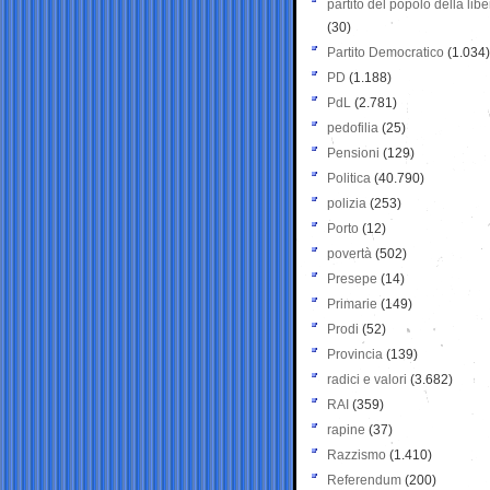
partito del popolo della libe
(30)
Partito Democratico
(1.034)
PD
(1.188)
PdL
(2.781)
pedofilia
(25)
Pensioni
(129)
Politica
(40.790)
polizia
(253)
Porto
(12)
povertà
(502)
Presepe
(14)
Primarie
(149)
Prodi
(52)
Provincia
(139)
radici e valori
(3.682)
RAI
(359)
rapine
(37)
Razzismo
(1.410)
Referendum
(200)