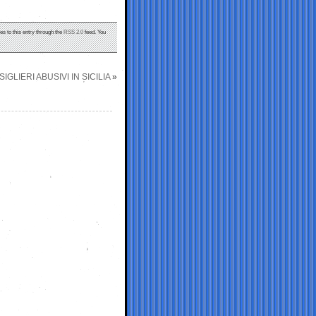
es to this entry through the
RSS 2.0
feed. You
IGLIERI ABUSIVI IN SICILIA
»