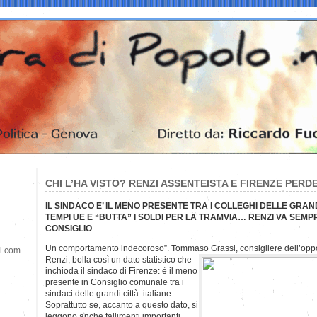
CHI L’HA VISTO? RENZI ASSENTEISTA E FIRENZE PERDE
IL SINDACO E’ IL MENO PRESENTE TRA I COLLEGHI DELLE GRANDI
TEMPI UE E “BUTTA” I SOLDI PER LA TRAMVIA… RENZI VA SEMPR
CONSIGLIO
Un comportamento indecoroso”. Tommaso Grassi, consigliere dell’oppos
il.com
Renzi, bolla così un dato statistico che
inchioda il sindaco di Firenze: è il meno
presente in Consiglio comunale tra i
sindaci delle grandi città italiane.
Soprattutto se, accanto a questo dato, si
leggono anche fallimenti importanti,