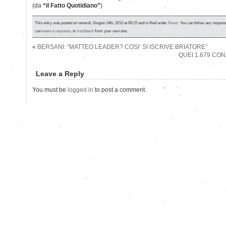
(da
“il Fatto Quotidiano”
)
This entry was posted on venerdì, Giugno 14th, 2013 at 00:15 and is filed under
Renzi
. You can follow any respons
can
leave a response
, or
trackback
from your own site.
«
BERSANI: “MATTEO LEADER? COSI’ SI ISCRIVE BRIATORE”
QUEI 1.679 CONS
Leave a Reply
You must be
logged in
to post a comment.