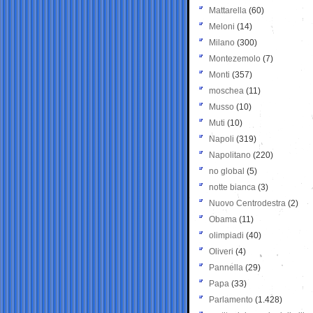
Mattarella
(60)
Meloni
(14)
Milano
(300)
Montezemolo
(7)
Monti
(357)
moschea
(11)
Musso
(10)
Muti
(10)
Napoli
(319)
Napolitano
(220)
no global
(5)
notte bianca
(3)
Nuovo Centrodestra
(2)
Obama
(11)
olimpiadi
(40)
Oliveri
(4)
Pannella
(29)
Papa
(33)
Parlamento
(1.428)