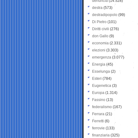
denuncia
(14.528)
destra
(573)
destradipopolo
(99)
Di Pietro
(101)
Diritti civili
(276)
don Gallo
(9)
economia
(2.331)
elezioni
(3.303)
emergenza
(3.077)
Energia
(45)
Esselunga
(2)
Esteri
(784)
Eugenetica
(3)
Europa
(1.314)
Fassino
(13)
federalismo
(167)
Ferrara
(21)
Ferretti
(6)
ferrovie
(133)
finanziaria
(325)