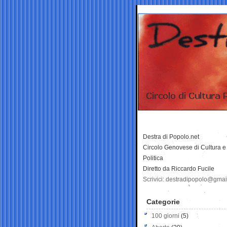
Destra di Popolo.net
Circolo Genovese di Cultura e
Politica
Diretto da Riccardo Fucile
Scrivici: destradipopolo@gma
Categorie
100 giorni
(5)