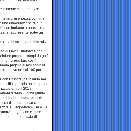
15 o niente soldi. Palazzo
di metterci una pezza con una
e una rimodulazione di quei
rchè “continuiamo a pensare che
lizzarla rappresenterebbe un
spetto alle scelte amministrative
ne di Flavio Briatore: l’idea
Briatore propone campi da golf
i, non si può fare così”:
omodo proprio al boy scout di
emier lo voterei al 100 per
e con Briatore, ha inserito nel
ella città , proprio un campo da
izzato entro il 2015.
Domani faremo l’ultima giunta
per chiudere cinque anni di
ti cantieri stradali su cui
ettorale. Segnalatemi, se vi va,
strativa. E già che ci siete
ua naturale e gassata di