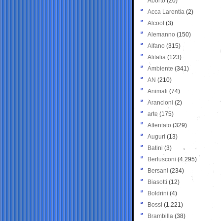
Aborto
(20)
Acca Larentia
(2)
Alcool
(3)
Alemanno
(150)
Alfano
(315)
Alitalia
(123)
Ambiente
(341)
AN
(210)
Animali
(74)
Arancioni
(2)
arte
(175)
Attentato
(329)
Auguri
(13)
Batini
(3)
Berlusconi
(4.295)
Bersani
(234)
Biasotti
(12)
Boldrini
(4)
Bossi
(1.221)
Brambilla
(38)