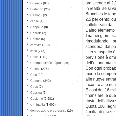
ora scende al 2,
Brunetta
(83)
In realtà se si v
Burlando
(26)
Bruxelles le tabe
Camogli
(2)
2,5 per cento: d
canile
(4)
sottolineato dai 
Cappello
(8)
L’altro elemento
Caprotti
(2)
Tria nei giorni sc
Caritas
(6)
rimodulando il pr
carovita
(170)
scenderà dal pre
casa
(247)
Il terzo aspetto è
previsione è orm
Casini
(119)
dell’economia e
Centrodestra in Liguria
(35)
Con ogni probabil
Chiesa
(276)
modo la compone
Cina
(10)
alle nuove entra
Comune
(342)
incontro alle ric
Coop
(7)
E così dai 16 mil
Cossiga
(7)
finanziare le due
Costume
(5.581)
rinvio dell’attiva
criminalità
(1.402)
Quota 100, leghis
democratici e progressisti
(19)
4 miliardi grazie