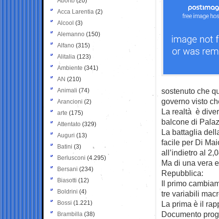
Aborto
(20)
Acca Larentia
(2)
Alcool
(3)
Alemanno
(150)
Alfano
(315)
Alitalia
(123)
Ambiente
(341)
AN
(210)
sostenuto che que
Animali
(74)
governo visto ch
Arancioni
(2)
La realtà è diver
arte
(175)
balcone di Palazz
Attentato
(329)
La battaglia dell
Auguri
(13)
facile per Di Maio
Batini
(3)
all’indietro al 2
Berlusconi
(4.295)
Ma di una vera e
Bersani
(234)
Repubblica:
Biasotti
(12)
Il primo cambiam
Boldrini
(4)
tre variabili ma
Bossi
(1.221)
La prima è il rapp
Documento progra
Brambilla
(38)