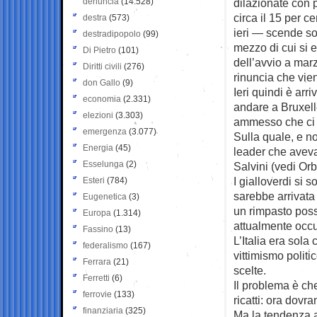
denuncia
(14.528)
dilazionate con 
circa il 15 per ce
destra
(573)
ieri — scende so
destradipopolo
(99)
mezzo di cui si 
Di Pietro
(101)
dell’avvio a marz
Diritti civili
(276)
rinuncia che vien
don Gallo
(9)
Ieri quindi è ar
economia
(2.331)
andare a Bruxelle
elezioni
(3.303)
ammesso che ci 
emergenza
(3.077)
Sulla quale, e n
Energia
(45)
leader che aveva
Esselunga
(2)
Salvini (vedi Orb
I gialloverdi si 
Esteri
(784)
sarebbe arrivata
Eugenetica
(3)
un rimpasto poss
Europa
(1.314)
attualmente occ
Fassino
(13)
L’Italia era sola
federalismo
(167)
vittimismo polit
Ferrara
(21)
scelte.
Ferretti
(6)
Il problema è ch
ferrovie
(133)
ricatti: ora dovr
finanziaria
(325)
Ma la tendenza a