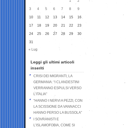
1
2
3
4
5
6
7
8
9
10
11
12
13
14
15
16
17
18
19
20
21
22
23
24
25
26
27
28
29
30
31
« Lug
Leggi gli ultimi articoli
inseriti
CRISI DEI MIGRANTI, LA
GERMANIA: “I CLANDESTINI
VERRANNO ESPULSI VERSO
L’ITALIA”
“HANNO I NERVI A PEZZI, CON
LA SCISSIONE DA VANNACCI
HANNO PERSO LA BUSSOLA”
I SOVRANISTI E
L’ISLAMOFOBIA, COME SI