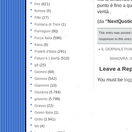
Fini
(821)
punto è fino a qu
fioriere
(5)
verità .
Fitto
(27)
(da
“NextQuoti
Fontana di Trevi
(1)
Formigoni
(90)
This entry was posted o
Forza Italia
(596)
responses to this entr
frana
(9)
«
IL GIORNALE PUNT
Fratelli d'Italia
(291)
Futuro e Libertà
(510)
MANOVRA, SL
g8
(25)
Leave a Rep
Gelmini
(68)
Genova
(542)
You must be
log
Giannino
(10)
Giustizia
(5.784)
governo
(5.799)
Grasso
(22)
Green Italia
(1)
Grillo
(2.941)
Idv
(4)