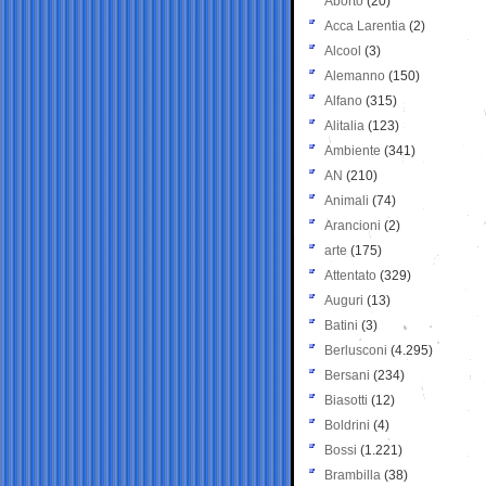
Aborto
(20)
Acca Larentia
(2)
Alcool
(3)
Alemanno
(150)
Alfano
(315)
Alitalia
(123)
Ambiente
(341)
AN
(210)
Animali
(74)
Arancioni
(2)
arte
(175)
Attentato
(329)
Auguri
(13)
Batini
(3)
Berlusconi
(4.295)
Bersani
(234)
Biasotti
(12)
Boldrini
(4)
Bossi
(1.221)
Brambilla
(38)