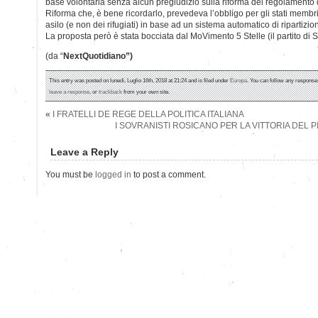
base volontaria senza alcun pregiudizio sulla riforma del regolamento 
Riforma che, è bene ricordarlo, prevedeva l’obbligo per gli stati membri 
asilo (e non dei rifugiati) in base ad un sistema automatico di ripartizio
La proposta però è stata bocciata dal MoVimento 5 Stelle (il partito di S
(da “
NextQuotidiano”)
This entry was posted on lunedì, Luglio 16th, 2018 at 21:24 and is filed under
Europa
. You can follow any responses
leave a response
, or
trackback
from your own site.
«
I FRATELLI DE REGE DELLA POLITICA ITALIANA
I SOVRANISTI ROSICANO PER LA VITTORIA DEL P
Leave a Reply
You must be
logged in
to post a comment.