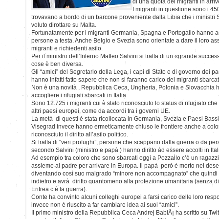
di una quota dei migranti in arrivo
I migranti in questione sono i 450
trovavano a bordo di un barcone proveniente dalla Libia che i ministri 
voluto dirottare su Malta.
Fortunatamente per i migranti Germania, Spagna e Portogallo hanno a
persone a testa. Anche Belgio e Svezia sono orientate a dare il loro as
migranti e richiedenti asilo.
Per il ministro dell’Interno Matteo Salvini si tratta di un «grande succes
cose è ben diversa.
Gli “amici” del Segretario della Lega, i capi di Stato e di governo dei p
hanno infatti fatto sapere che non si faranno carico dei migranti sbarcat
Non è una novità , Repubblica Ceca, Ungheria, Polonia e Slovacchia h
accogliere i rifugiati sbarcati in Italia.
Sono 12.725 i migranti cui è stato riconosciuto lo status di rifugiato che 
altri paesi europei, come da accordi tra i governi UE.
La metà di questi è stata ricollocata in Germania, Svezia e Paesi Bassi.
Visegrad invece hanno ermeticamente chiuso le frontiere anche a colo
riconosciuto il diritto all’asilo politico.
Si tratta di “veri profughi”, persone che scappano dalla guerra o da pe
secondo Salvini (ministro e papà ) hanno diritto ad essere accolti in Ita
Ad esempio tra coloro che sono sbarcati oggi a Pozzallo c’è un ragazzin
assieme al padre per arrivare in Europa. Il papà però è morto nel desert
diventando così suo malgrado “minore non accompagnato” che quindi
indietro e avrà diritto quantomeno alla protezione umanitaria (senza d
Eritrea c’è la guerra).
Conte ha convinto alcuni colleghi europei a farsi carico delle loro respo
invece non è riuscito a far cambiare idea ai suoi “amici”.
Il primo ministro della Repubblica Ceca Andrej BabiÅ¡ ha scritto su Twitt