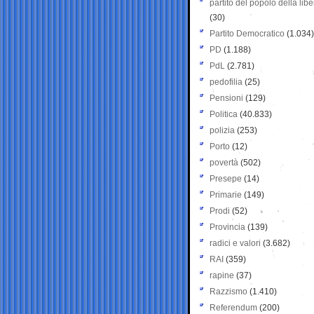
partito del popolo della libe
(30)
Partito Democratico
(1.034)
PD
(1.188)
PdL
(2.781)
pedofilia
(25)
Pensioni
(129)
Politica
(40.833)
polizia
(253)
Porto
(12)
povertà
(502)
Presepe
(14)
Primarie
(149)
Prodi
(52)
Provincia
(139)
radici e valori
(3.682)
RAI
(359)
rapine
(37)
Razzismo
(1.410)
Referendum
(200)