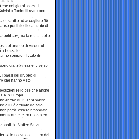
 in Italia.
 che nei giorni scorsi si
Salvini e Toninelli avrebbero
cconsentito ad accogliere 50
senso per il ricollocamento di
so politico», ma la realtà delle
aesi del gruppo di Visegrad
i a Pozzallo.
anno sempre rifiutato di
sono già stati trasferiti verso
 I paesi del gruppo di
ro che hanno visto
rsecuzioni religiose che anche
lia e in Europa.
o eritreo di 15 anni partito
o e lui è arrivato da solo
 non potrà essere rimandato
imenticare che tra Etiopia ed
nsabilità . Matteo Salvini
er: «Ho ricevuto la lettera del