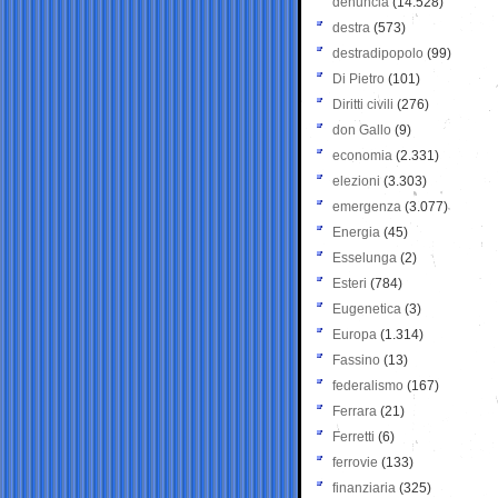
denuncia
(14.528)
destra
(573)
destradipopolo
(99)
Di Pietro
(101)
Diritti civili
(276)
don Gallo
(9)
economia
(2.331)
elezioni
(3.303)
emergenza
(3.077)
Energia
(45)
Esselunga
(2)
Esteri
(784)
Eugenetica
(3)
Europa
(1.314)
Fassino
(13)
federalismo
(167)
Ferrara
(21)
Ferretti
(6)
ferrovie
(133)
finanziaria
(325)