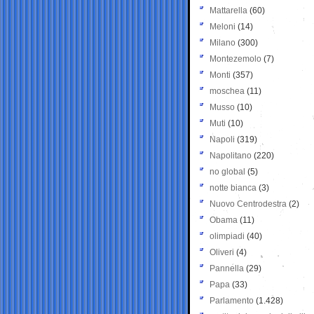
Mattarella
(60)
Meloni
(14)
Milano
(300)
Montezemolo
(7)
Monti
(357)
moschea
(11)
Musso
(10)
Muti
(10)
Napoli
(319)
Napolitano
(220)
no global
(5)
notte bianca
(3)
Nuovo Centrodestra
(2)
Obama
(11)
olimpiadi
(40)
Oliveri
(4)
Pannella
(29)
Papa
(33)
Parlamento
(1.428)