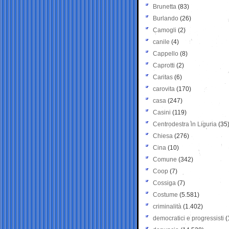
Brunetta
(83)
Burlando
(26)
Camogli
(2)
canile
(4)
Cappello
(8)
Caprotti
(2)
Caritas
(6)
carovita
(170)
casa
(247)
Casini
(119)
Centrodestra in Liguria
(35
Chiesa
(276)
Cina
(10)
Comune
(342)
Coop
(7)
Cossiga
(7)
Costume
(5.581)
criminalità
(1.402)
democratici e progressisti
(