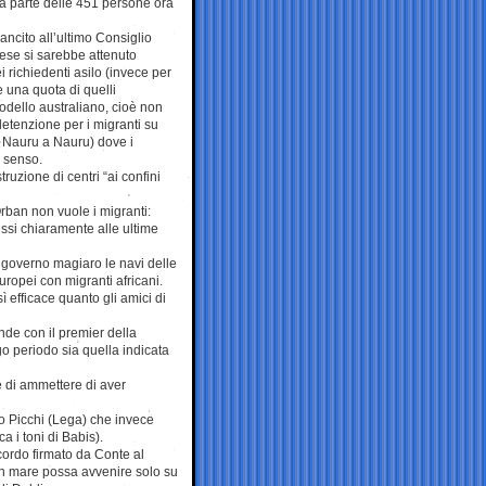
na parte delle 451 persone ora
ancito all’ultimo Consiglio
aese si sarebbe attenuto
i richiedenti asilo (invece per
e una quota di quelli
modello australiano, cioè non
 detenzione per i migranti su
e Nauru a Nauru) dove i
a senso.
uzione di centri “ai confini
Orban non vuole i migranti:
ssi chiaramente alle ultime
l governo magiaro le navi delle
europei con migranti africani.
 efficace quanto gli amici di
ende con il premier della
o periodo sia quella indicata
e di ammettere di aver
lmo Picchi (Lega) che invece
a i toni di Babis).
cordo firmato da Conte al
in mare possa avvenire solo su