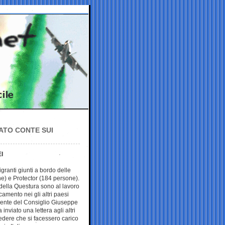
GATO CONTE SUI
I
igranti giunti a bordo delle
) e Protector (184 persone).
 della Questura sono al lavoro
ocamento nei gli altri paesi
dente del Consiglio Giuseppe
inviato una lettera agli altri
edere che si facessero carico