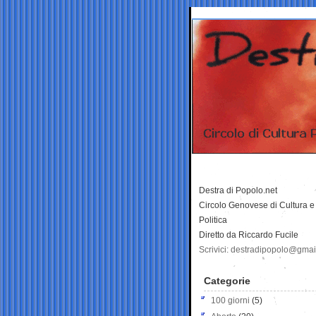
Destra di Popolo.net
Circolo Genovese di Cultura e
Politica
Diretto da Riccardo Fucile
Scrivici: destradipopolo@gma
Categorie
100 giorni
(5)