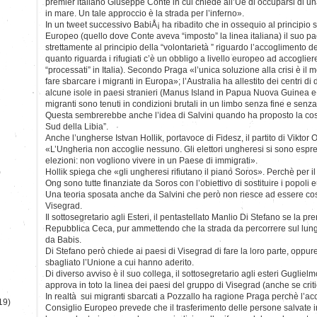
premier italiano Giuseppe Conte in cui chiede all’Ue di occuparsi di u
in mare. Un tale approccio è la strada per l’inferno».
In un tweet successivo BabiÅ¡ ha ribadito che in ossequio al principio s
Europeo (quello dove Conte aveva “imposto” la linea italiana) il suo p
strettamente al principio della “volontarietà ” riguardo l’accoglimento de
quanto riguarda i rifugiati c’è un obbligo a livello europeo ad accoglier
“processati” in Italia). Secondo Praga «l’unica soluzione alla crisi è il 
fare sbarcare i migranti in Europa»; l’Australia ha allestito dei centri di
alcune isole in paesi stranieri (Manus Island in Papua Nuova Guinea 
migranti sono tenuti in condizioni brutali in un limbo senza fine e senz
Questa sembrerebbe anche l’idea di Salvini quando ha proposto la costr
Sud della Libia”.
Anche l’ungherse Istvan Hollik, portavoce di Fidesz, il partito di Viktor 
«L’Ungheria non accoglie nessuno. Gli elettori ungheresi si sono espre
elezioni: non vogliono vivere in un Paese di immigrati».
)
Hollik spiega che «gli ungheresi rifiutano il piano Soros». Perchè per i
Ong sono tutte finanziate da Soros con l’obiettivo di sostituire i popoli 
Una teoria sposata anche da Salvini che però non riesce ad essere così
Visegrad.
Il sottosegretario agli Esteri, il pentastellato Manlio Di Stefano se la pr
Repubblica Ceca, pur ammettendo che la strada da percorrere sul lung
da Babis.
Di Stefano però chiede ai paesi di Visegrad di fare la loro parte, oppur
sbagliato l’Unione a cui hanno aderito.
Di diverso avviso è il suo collega, il sottosegretario agli esteri Guglie
approva in toto la linea dei paesi del gruppo di Visegrad (anche se critic
In realtà sui migranti sbarcati a Pozzallo ha ragione Praga perchè l’ac
19)
Consiglio Europeo prevede che il trasferimento delle persone salvate 