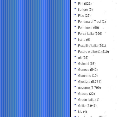
Fini
(821)
fioriere
(5)
Fitto
(27)
Fontana di Trevi
(1)
Formigoni
(90)
Forza Italia
(596)
frana
(9)
Fratelli d'Italia
(291)
Futuro e Libertà
(510)
g8
(25)
Gelmini
(68)
Genova
(542)
Giannino
(10)
Giustizia
(5.784)
governo
(5.799)
Grasso
(22)
Green Italia
(1)
Grillo
(2.941)
Idv
(4)