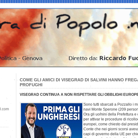
COME GLI AMICI DI VISEGRAD DI SALVINI HANNO FRE
PROFUGHI
VISEGRAD CONTINUA A NON RISPETTARE GLI OBBLIGHI EUROPE
Sono tutti sbarcati a Pozzallo i m
il.com
navi Monte Sperone (209 persone
Ora gli uomini della Prefettura e
per attivar le procedure di ricoll
europei, come chiesto dal presi
Conte che nei giorni scorsi aveva 
capi di governo della UE per chi