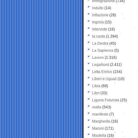
Immigrazione
(734)
indulto
(14)
inflazione
(26)
Ingroia
(15)
Interviste
(16)
la casta
(1.394)
La Destra
(45)
La Sapienza
(5)
Lavoro
(1.316)
LegaNord
(2.411)
Letta Enrico
(154)
Liberi e Uguali
(10)
Libia
(68)
Libri
(33)
Liguria Futurista
(25)
mafia
(543)
manifesto
(7)
Margherita
(16)
Maroni
(171)
Mastella
(16)