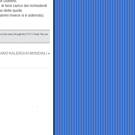
di Dublino.
di farsi carico dei richiedenti
ne delle quote.
alvini invece si è astenuto).
 to this entry through the
RSS 2.0
feed. You can
IANO KALERGI AI MONDIALI
»