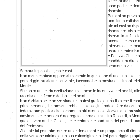
Raccontano nel Pa
sono poche le dom
risposta.
Bersani ha provato
una futura collabor
alcuni casi ha ris
rispondere, visto c
riserva: la «rifles
ancora in corso e 
intervento in camp
usare un eufemismo
A Palazzo Chigi 
candidatura diretta
senatore a vita.
Sembra impossibile, ma è così.
Non meno confusa appare al momento la questione di una sua lista: nel
pomeriggio, su alcune scrivanie, facevano bella mostra dei simboli elettor
Monti».
Si respira una certa eccitazione, ma anche le incertezze dei neofiti, all
raccolta delle firme e dei bolli dei notai.
Non è chiaro se le bozze siano un’ipotesi grafica di una lista che il ca
prima persona, che presenterebbe lui stesso, in grado di fare da centro 
federazione politica che comprenda più attori, o se viceversa siano solo 
movimento che per ora è aggregato attorno al ministro Riccardi, a Mont
quale lavora anche Casini, e che certamente sarà uno dei perni di un
del Professore.
Al quale lui potrebbe fornire un endorsement e un programma di riform
nella versione minima di un suo coinvolgimento. Ieri pomeriggio, propr