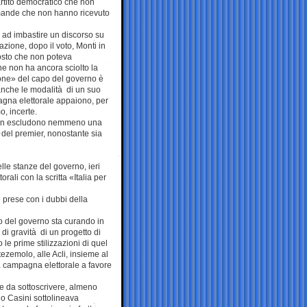
rtito democratico che non
ande che non hanno ricevuto
 ad imbastire un discorso su
azione, dopo il voto, Monti in
posto che non poteva
he non ha ancora sciolto la
sione» del capo del governo è
anche le modalità di un suo
agna elettorale appaiono, per
, incerte.
non escludono nemmeno una
 del premier, nonostante sia
le stanze del governo, ieri
ali con la scritta «Italia per
e prese con i dubbi della
po del governo sta curando in
di gravità di un progetto di
le prime stilizzazioni di quel
ezemolo, alle Acli, insieme al
a campagna elettorale a favore
e da sottoscrivere, almeno
io Casini sottolineava