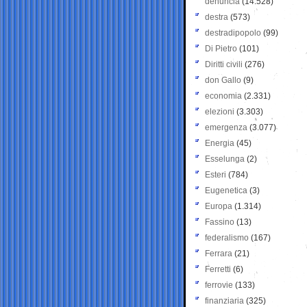
denuncia
(14.528)
destra
(573)
destradipopolo
(99)
Di Pietro
(101)
Diritti civili
(276)
don Gallo
(9)
economia
(2.331)
elezioni
(3.303)
emergenza
(3.077)
Energia
(45)
Esselunga
(2)
Esteri
(784)
Eugenetica
(3)
Europa
(1.314)
Fassino
(13)
federalismo
(167)
Ferrara
(21)
Ferretti
(6)
ferrovie
(133)
finanziaria
(325)