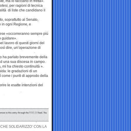
te, ma lo facciano in fretta».
tesi, per ragioni di tecnica
lità di liste che candidano il
o, soprattutto al Senato,
e in ogni Regione, e
 Paese «occorreranno sempre più
o guidare».
el lavoro di questi giorni del
osì dire, un’operazione di
rno ha parlato brevemente della
 ad una sua discesa in campo.
, mi ha chiesto continuità ».
uida: le gradazioni di un
ì come i punti di approdo della
ire le esatte intenzioni del
onses to this entry through the
RSS 2.0
feed. You
 CHE SOLIDARIZZO’ CON LA