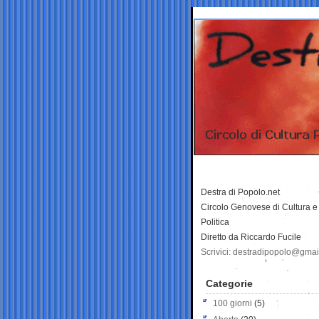
Destra di Popolo.net
Circolo Genovese di Cultura e
Politica
Diretto da Riccardo Fucile
Scrivici: destradipopolo@gma
Categorie
100 giorni
(5)