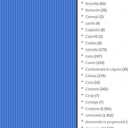
Brunetta
(83)
Burlando
(26)
Camogli
(2)
canile
(4)
Cappello
(8)
Caprotti
(2)
Caritas
(6)
carovita
(170)
casa
(247)
Casini
(119)
Centrodestra in Liguria
(35
Chiesa
(276)
Cina
(10)
Comune
(342)
Coop
(7)
Cossiga
(7)
Costume
(5.581)
criminalità
(1.402)
democratici e progressisti
(