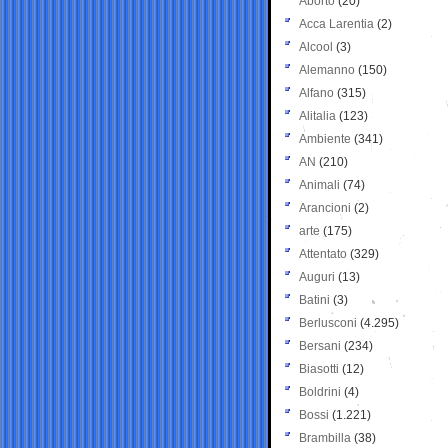
Aborto
(20)
Acca Larentia
(2)
Alcool
(3)
Alemanno
(150)
Alfano
(315)
Alitalia
(123)
Ambiente
(341)
AN
(210)
Animali
(74)
Arancioni
(2)
arte
(175)
Attentato
(329)
Auguri
(13)
Batini
(3)
Berlusconi
(4.295)
Bersani
(234)
Biasotti
(12)
Boldrini
(4)
Bossi
(1.221)
Brambilla
(38)