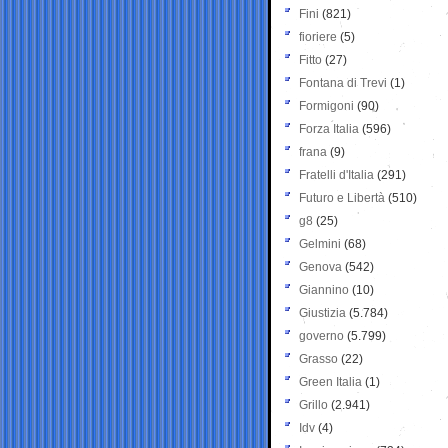
Fini
(821)
fioriere
(5)
Fitto
(27)
Fontana di Trevi
(1)
Formigoni
(90)
Forza Italia
(596)
frana
(9)
Fratelli d'Italia
(291)
Futuro e Libertà
(510)
g8
(25)
Gelmini
(68)
Genova
(542)
Giannino
(10)
Giustizia
(5.784)
governo
(5.799)
Grasso
(22)
Green Italia
(1)
Grillo
(2.941)
Idv
(4)