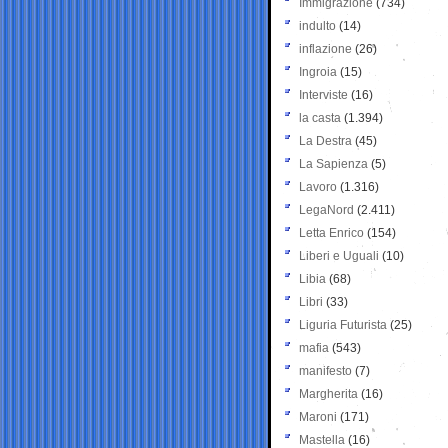
Immigrazione
(734)
indulto
(14)
inflazione
(26)
Ingroia
(15)
Interviste
(16)
la casta
(1.394)
La Destra
(45)
La Sapienza
(5)
Lavoro
(1.316)
LegaNord
(2.411)
Letta Enrico
(154)
Liberi e Uguali
(10)
Libia
(68)
Libri
(33)
Liguria Futurista
(25)
mafia
(543)
manifesto
(7)
Margherita
(16)
Maroni
(171)
Mastella
(16)