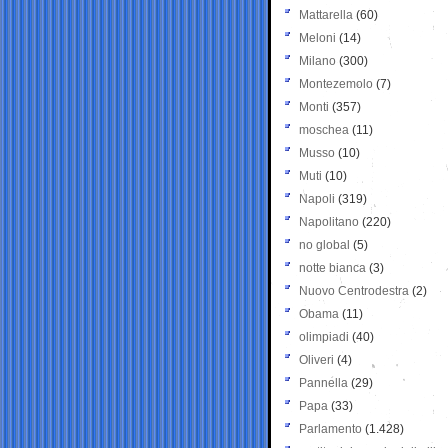
Mattarella
(60)
Meloni
(14)
Milano
(300)
Montezemolo
(7)
Monti
(357)
moschea
(11)
Musso
(10)
Muti
(10)
Napoli
(319)
Napolitano
(220)
no global
(5)
notte bianca
(3)
Nuovo Centrodestra
(2)
Obama
(11)
olimpiadi
(40)
Oliveri
(4)
Pannella
(29)
Papa
(33)
Parlamento
(1.428)