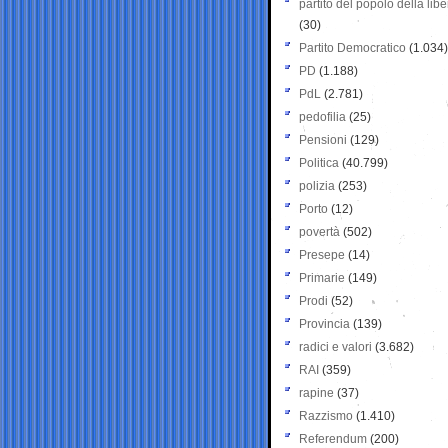
partito del popolo della libe
(30)
Partito Democratico
(1.034)
PD
(1.188)
PdL
(2.781)
pedofilia
(25)
Pensioni
(129)
Politica
(40.799)
polizia
(253)
Porto
(12)
povertà
(502)
Presepe
(14)
Primarie
(149)
Prodi
(52)
Provincia
(139)
radici e valori
(3.682)
RAI
(359)
rapine
(37)
Razzismo
(1.410)
Referendum
(200)