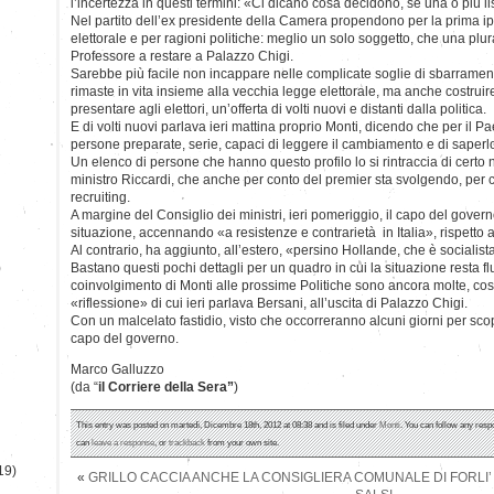
l’incertezza in questi termini: «Ci dicano cosa decidono, se una o più lis
Nel partito dell’ex presidente della Camera propendono per la prima ipo
elettorale e per ragioni politiche: meglio un solo soggetto, che una plura
Professore a restare a Palazzo Chigi.
Sarebbe più facile non incappare nelle complicate soglie di sbarrament
rimaste in vita insieme alla vecchia legge elettorale, ma anche costruir
presentare agli elettori, un’offerta di volti nuovi e distanti dalla politica.
E di volti nuovi parlava ieri mattina proprio Monti, dicendo che per il
persone preparate, serie, capaci di leggere il cambiamento e di saperl
Un elenco di persone che hanno questo profilo lo si rintraccia di certo n
ministro Riccardi, che anche per conto del premier sta svolgendo, per c
recruiting.
A margine del Consiglio dei ministri, ieri pomeriggio, il capo del gove
situazione, accennando «a resistenze e contrarietà in Italia», rispetto
Al contrario, ha aggiunto, all’estero, «persino Hollande, che è socialista
)
Bastano questi pochi dettagli per un quadro in cui la situazione resta fl
coinvolgimento di Monti alle prossime Politiche sono ancora molte, cos
«riflessione» di cui ieri parlava Bersani, all’uscita di Palazzo Chigi.
Con un malcelato fastidio, visto che occorreranno alcuni giorni per scopr
capo del governo.
Marco Galluzzo
(da “
il Corriere della Sera”
)
This entry was posted on martedì, Dicembre 18th, 2012 at 08:38 and is filed under
Monti
. You can follow any resp
can
leave a response
, or
trackback
from your own site.
19)
«
GRILLO CACCIA ANCHE LA CONSIGLIERA COMUNALE DI FORLI’