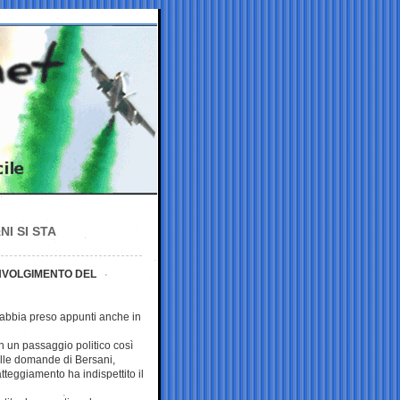
NI SI STA
INVOLGIMENTO DEL
abbia preso appunti anche in
in un passaggio politico così
 alle domande di Bersani,
atteggiamento ha indispettito il