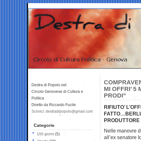
COMPRAVEND
Destra di Popolo.net
MI OFFRI’ 
Circolo Genovese di Cultura e
PRODI”
Politica
Diretto da Riccardo Fucile
RIFIUTO’ L’OF
Scrivici: destradipopolo@gmail.com
FATTO…BERLUS
PRODUTTORE 
Categorie
Nelle manovre di
100 giorni
(5)
all’ex
senatore I