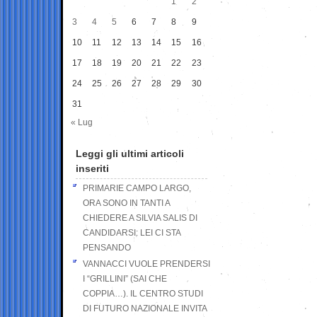
1
2
3
4
5
6
7
8
9
10
11
12
13
14
15
16
17
18
19
20
21
22
23
24
25
26
27
28
29
30
31
« Lug
Leggi gli ultimi articoli
inseriti
PRIMARIE CAMPO LARGO,
ORA SONO IN TANTI A
CHIEDERE A SILVIA SALIS DI
CANDIDARSI: LEI CI STA
PENSANDO
VANNACCI VUOLE PRENDERSI
I “GRILLINI” (SAI CHE
COPPIA…). IL CENTRO STUDI
DI FUTURO NAZIONALE INVITA