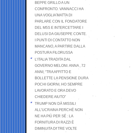
BEPPE GRILLO A UN
CONFRONTO. VANNACCI HA
UNA VOGLIA MATTA DI
PARLARE CON IL FONDATORE
DEL M5S E INTERCETTARE I
DELUSI DA GIUSEPPE CONTE.
I PUNTI DI CONTATTO NON
MANCANO, A PARTIRE DALLA
POSTURA FILORUSSA
L’ITALIA TRADITA DAL
GOVERNO MELONI. ANNA , 72
ANNI; “TRA AFFITTO E
BOLLETTE LA PENSIONE DURA
POCHI GIORNI, HO SEMPRE
LAVORATO E ORA DEVO
CHIEDERE AIUTO”
TRUMP NON DÀ MISSILI
ALL’UCRAINA PERCHÉ NON
NE HA PIÙ PER SÉ : LA
FORNITURA DI RAZZI È
DIMINUITA DI TRE VOLTE