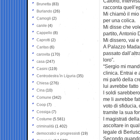
Caforio, intervi
Brunetta
(83)
racconta quell’ep
Burlando
(26)
Mi chiamò il mio
Camogli
(2)
per una colica.
canile
(4)
Mi disse che vol
Cappello
(8)
partito, Antonio D
Mi dissero, vai e 
Caprotti
(2)
A Palazzo Madam
Caritas
(6)
passato dall’altr
carovita
(170)
loro”.
casa
(247)
“Sergio mi mand
Casini
(119)
clinica. Entrai e 
Centrodestra in Liguria
(35)
mi parlò della c
Chiesa
(276)
lui avrebbe fatto
Cina
(10)
I soldi sarebbero
Comune
(342)
me li avrebbe fat
Coop
(7)
voto di sfiducia,
tramite la sua fo
Cossiga
(7)
I magistrati del
Costume
(5.581)
ascoltare in qual
criminalità
(1.402)
legale di Berlusc
democratici e progressisti
(19)
Secondo quando d