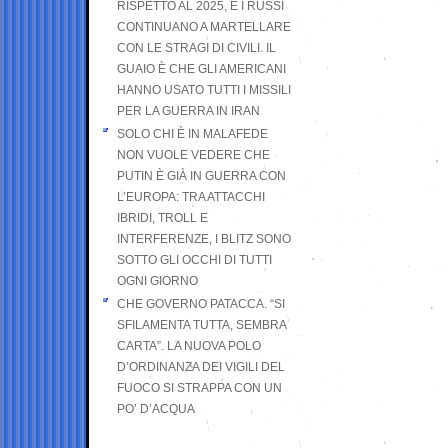
RISPETTO AL 2025, E I RUSSI
CONTINUANO A MARTELLARE
CON LE STRAGI DI CIVILI. IL
GUAIO È CHE GLI AMERICANI
HANNO USATO TUTTI I MISSILI
PER LA GUERRA IN IRAN
SOLO CHI È IN MALAFEDE
NON VUOLE VEDERE CHE
PUTIN È GIÀ IN GUERRA CON
L’EUROPA: TRA ATTACCHI
IBRIDI, TROLL E
INTERFERENZE, I BLITZ SONO
SOTTO GLI OCCHI DI TUTTI
OGNI GIORNO
CHE GOVERNO PATACCA. “SI
SFILAMENTA TUTTA, SEMBRA
CARTA”. LA NUOVA POLO
D’ORDINANZA DEI VIGILI DEL
FUOCO SI STRAPPA CON UN
PO’ D’ACQUA