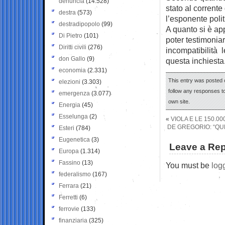
denuncia
(14.528)
stato al corrente
destra
(573)
l’esponente polit
destradipopolo
(99)
A quanto si è ap
Di Pietro
(101)
poter testimoniar
Diritti civili
(276)
incompatibilità l
don Gallo
(9)
questa inchiesta
economia
(2.331)
This entry was posted 
elezioni
(3.303)
follow any responses to
emergenza
(3.077)
own site.
Energia
(45)
Esselunga
(2)
«
VIOLA E LE 150.00
DE GREGORIO: “QU
Esteri
(784)
Eugenetica
(3)
Leave a Rep
Europa
(1.314)
Fassino
(13)
You must be
log
federalismo
(167)
Ferrara
(21)
Ferretti
(6)
ferrovie
(133)
finanziaria
(325)