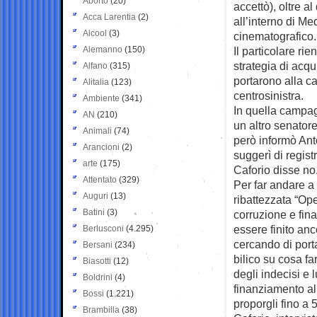
Aborto
(20)
accettò), oltre a
Acca Larentia
(2)
all’interno di M
Alcool
(3)
cinematografico.
Alemanno
(150)
Il particolare rien
strategia di acqu
Alfano
(315)
portarono alla ca
Alitalia
(123)
centrosinistra.
Ambiente
(341)
In quella campag
AN
(210)
un altro senator
Animali
(74)
però informò Ant
Arancioni
(2)
suggerì di registr
arte
(175)
Caforio disse no
Attentato
(329)
Per far andare a
Auguri
(13)
ribattezzata “Op
Batini
(3)
corruzione e fina
essere finito anc
Berlusconi
(4.295)
cercando di port
Bersani
(234)
bilico su cosa fa
Biasotti
(12)
degli indecisi e 
Boldrini
(4)
finanziamento all
Bossi
(1.221)
proporgli fino a 
Brambilla
(38)