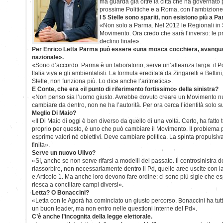
ma guarda già oltre la città che ha governato 
prossime Politiche e a Roma, con l’ambizione
I 5 Stelle sono spariti, non esistono più a P
«Non solo a Parma. Nel 2012 le Regionali in S
Movimento. Ora credo che sarà l’inverso: le 
declino finale».
Per Enrico Letta Parma può essere «una mosca cocchiera, avangu
nazionale».
«Sono d’accordo. Parma è un laboratorio, serve un’alleanza larga: il Pd, 
Italia viva e gli ambientalisti. La formula ereditata da Zingaretti e Bettin
Stelle, non funziona più. Lo dice anche l’aritmetica».
E Conte, che era «il punto di riferimento fortissimo» della sinistra?
«Non penso sia l’uomo giusto. Avrebbe dovuto creare un Movimento n
cambiare da dentro, non ne ha l’autorità. Per ora cerca l’identità solo su
Meglio Di Maio?
«Il Di Maio di oggi è ben diverso da quello di una volta. Certo, ha fatto tu
proprio per questo, è uno che può cambiare il Movimento. Il problema 
esprime valori né obiettivi. Deve cambiare politica. La spinta propulsiva 
finita».
Serve un nuovo Ulivo?
«Sì, anche se non serve rifarsi a modelli del passato. Il centrosinistra
riassorbire, non necessariamente dentro il Pd, quelle aree uscite con
e Articolo 1. Ma anche loro devono fare ordine: ci sono più sigle che 
riesca a conciliare campi diversi».
Letta? O Bonaccini?
«Letta con le Agorà ha cominciato un giusto percorso. Bonaccini ha tutte
un buon leader, ma non entro nelle questioni interne del Pd».
C’è anche l’incognita della legge elettorale.