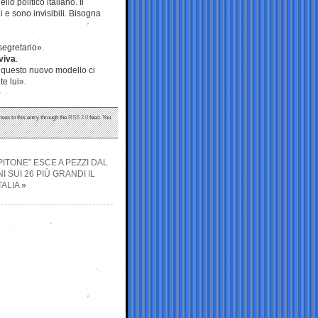
lo politico italiano. Il
i e sono invisibili. Bisogna
segretario».
 viva
.
 questo nuovo modello ci
e lui».
nses to this entry through the
RSS 2.0
feed. You
APITONE” ESCE A PEZZI DAL
SUI 26 PIÙ GRANDI IL
TALIA
»