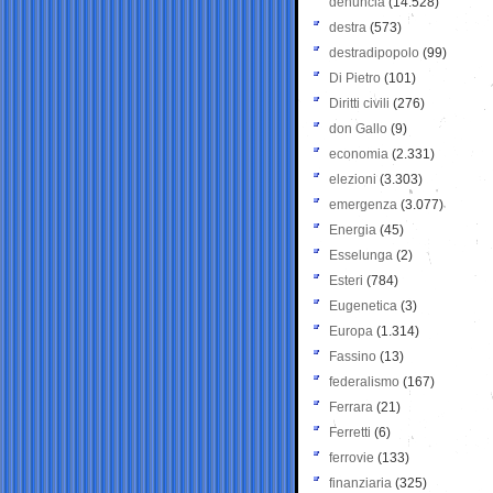
denuncia
(14.528)
destra
(573)
destradipopolo
(99)
Di Pietro
(101)
Diritti civili
(276)
don Gallo
(9)
economia
(2.331)
elezioni
(3.303)
emergenza
(3.077)
Energia
(45)
Esselunga
(2)
Esteri
(784)
Eugenetica
(3)
Europa
(1.314)
Fassino
(13)
federalismo
(167)
Ferrara
(21)
Ferretti
(6)
ferrovie
(133)
finanziaria
(325)