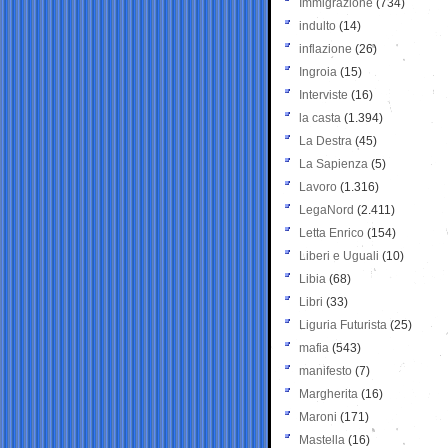
Immigrazione
(734)
indulto
(14)
inflazione
(26)
Ingroia
(15)
Interviste
(16)
la casta
(1.394)
La Destra
(45)
La Sapienza
(5)
Lavoro
(1.316)
LegaNord
(2.411)
Letta Enrico
(154)
Liberi e Uguali
(10)
Libia
(68)
Libri
(33)
Liguria Futurista
(25)
mafia
(543)
manifesto
(7)
Margherita
(16)
Maroni
(171)
Mastella
(16)