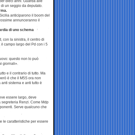
per dieci anni. Guarda alle
 di un seggio da deputato.
arma.
icilia anticiparono il boom del
prossime annunceranno il
ardia di uno schema
con la sinistra, il centro di
i, il campo largo del Pd con i 5
uovo: questo non lo può
i giornali».
tto e il contrario di tutto. Ma
però è che il M5S ora non
anti sistema e anti tutto è
 deve essere largo, deve
 la segreteria Renzi. Come Mdp
esponenti. Serve qualcuno che
 le caratteristiche per essere