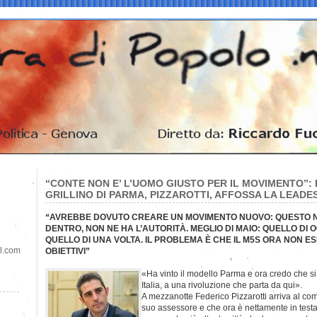
“CONTE NON E’ L’UOMO GIUSTO PER IL MOVIMENTO”: 
GRILLINO DI PARMA, PIZZAROTTI, AFFOSSA LA LEADE
“AVREBBE DOVUTO CREARE UN MOVIMENTO NUOVO: QUESTO 
DENTRO, NON NE HA L’AUTORITÀ. MEGLIO DI MAIO: QUELLO DI 
QUELLO DI UNA VOLTA. IL PROBLEMA È CHE IL M5S ORA NON E
il.com
OBIETTIVI”
«Ha vinto il modello Parma e ora credo che s
Italia, a una rivoluzione che parta da qui».
A mezzanotte Federico Pizzarotti arriva al com
suo assessore e che ora è nettamente in testa