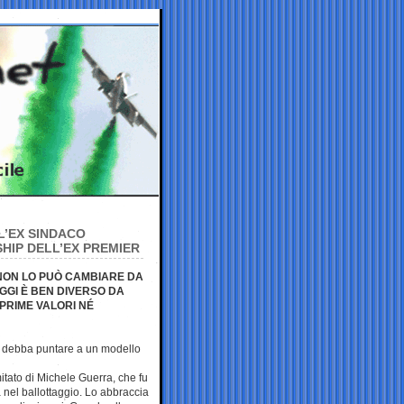
L’EX SINDACO
SHIP DELL’EX PREMIER
NON LO PUÒ CAMBIARE DA
OGGI È BEN DIVERSO DA
SPRIME VALORI NÉ
i debba puntare a un modello
itato di Michele Guerra, che fu
 nel ballottaggio. Lo abbraccia