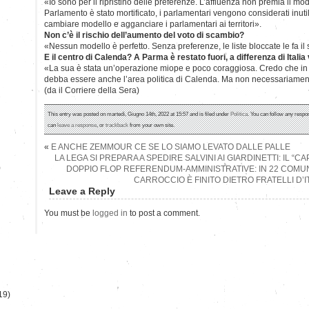
«Io sono per il ripristino delle preferenze. L’affluenza non premia il model
Parlamento è stato mortificato, i parlamentari vengono considerati inutil
cambiare modello e agganciare i parlamentari ai territori».
Non c’è il rischio dell’aumento del voto di scambio?
«Nessun modello è perfetto. Senza preferenze, le liste bloccate le fa il 
E il centro di Calenda? A Parma è restato fuori, a differenza di Italia
«La sua è stata un’operazione miope e poco coraggiosa. Credo che in
debba essere anche l’area politica di Calenda. Ma non necessariament
(da il Corriere della Sera)
This entry was posted on martedì, Giugno 14th, 2022 at 15:57 and is filed under
Politica
. You can follow any respo
can
leave a response
, or
trackback
from your own site.
«
E ANCHE ZEMMOUR CE SE LO SIAMO LEVATO DALLE PALLE
LA LEGA SI PREPARA A SPEDIRE SALVINI AI GIARDINETTI: IL “C
)
DOPPIO FLOP REFERENDUM-AMMINISTRATIVE: IN 22 COMUNI 
CARROCCIO È FINITO DIETRO FRATELLI D’I
Leave a Reply
You must be
logged in
to post a comment.
19)