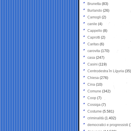
Brunetta
(83)
Burlando
(26)
Camogli
(2)
canile
(4)
Cappello
(8)
Caprotti
(2)
Caritas
(6)
carovita
(170)
casa
(247)
Casini
(119)
Centrodestra in Liguria
(35
Chiesa
(276)
Cina
(10)
Comune
(342)
Coop
(7)
Cossiga
(7)
Costume
(5.581)
criminalità
(1.402)
democratici e progressisti
(