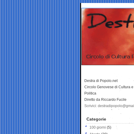
Destra di Popolo.net
Circolo Genovese di Cultura e
Politica
Diretto da Riccardo Fucile
Scrivici: destradipopolo@gma
Categorie
100 giorni
(5)