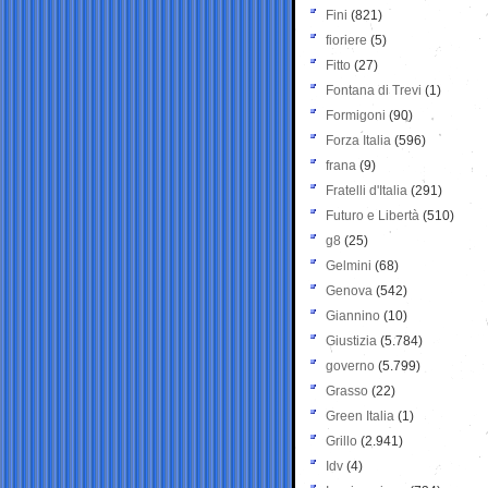
Fini
(821)
fioriere
(5)
Fitto
(27)
Fontana di Trevi
(1)
Formigoni
(90)
Forza Italia
(596)
frana
(9)
Fratelli d'Italia
(291)
Futuro e Libertà
(510)
g8
(25)
Gelmini
(68)
Genova
(542)
Giannino
(10)
Giustizia
(5.784)
governo
(5.799)
Grasso
(22)
Green Italia
(1)
Grillo
(2.941)
Idv
(4)