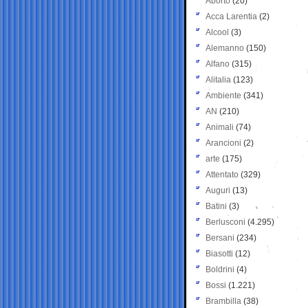
Aborto
(20)
Acca Larentia
(2)
Alcool
(3)
Alemanno
(150)
Alfano
(315)
Alitalia
(123)
Ambiente
(341)
AN
(210)
Animali
(74)
Arancioni
(2)
arte
(175)
Attentato
(329)
Auguri
(13)
Batini
(3)
Berlusconi
(4.295)
Bersani
(234)
Biasotti
(12)
Boldrini
(4)
Bossi
(1.221)
Brambilla
(38)