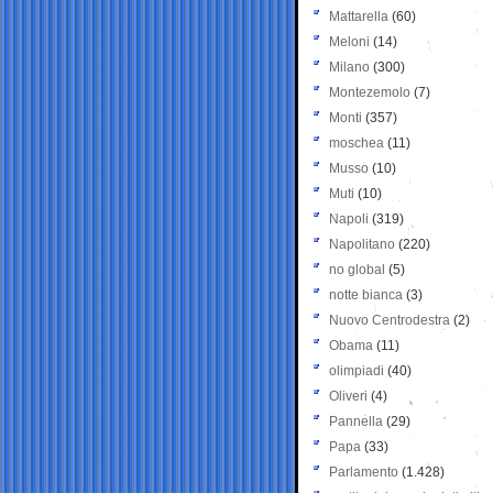
Mattarella
(60)
Meloni
(14)
Milano
(300)
Montezemolo
(7)
Monti
(357)
moschea
(11)
Musso
(10)
Muti
(10)
Napoli
(319)
Napolitano
(220)
no global
(5)
notte bianca
(3)
Nuovo Centrodestra
(2)
Obama
(11)
olimpiadi
(40)
Oliveri
(4)
Pannella
(29)
Papa
(33)
Parlamento
(1.428)