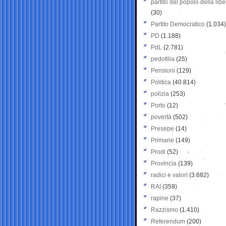
partito del popolo della libe
(30)
Partito Democratico
(1.034)
PD
(1.188)
PdL
(2.781)
pedofilia
(25)
Pensioni
(129)
Politica
(40.814)
polizia
(253)
Porto
(12)
povertà
(502)
Presepe
(14)
Primarie
(149)
Prodi
(52)
Provincia
(139)
radici e valori
(3.682)
RAI
(359)
rapine
(37)
Razzismo
(1.410)
Referendum
(200)