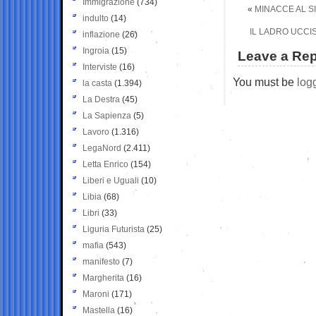
Immigrazione
(734)
«
MINACCE AL S
indulto
(14)
IL LADRO UCCI
inflazione
(26)
Ingroia
(15)
Leave a Rep
Interviste
(16)
You must be
log
la casta
(1.394)
La Destra
(45)
La Sapienza
(5)
Lavoro
(1.316)
LegaNord
(2.411)
Letta Enrico
(154)
Liberi e Uguali
(10)
Libia
(68)
Libri
(33)
Liguria Futurista
(25)
mafia
(543)
manifesto
(7)
Margherita
(16)
Maroni
(171)
Mastella
(16)