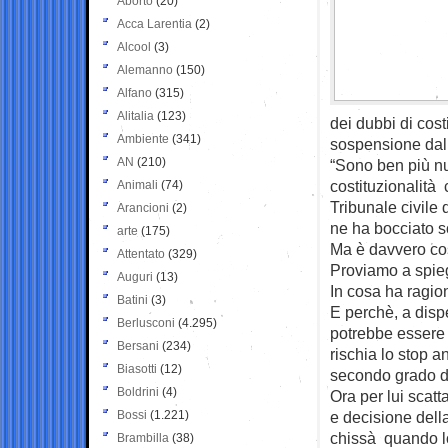
Aborto
(20)
Acca Larentia
(2)
Alcool
(3)
Alemanno
(150)
Alfano
(315)
Alitalia
(123)
dei dubbi di cost
Ambiente
(341)
sospensione dalla
AN
(210)
“Sono ben più num
costituzionalità
Animali
(74)
Tribunale civile
Arancioni
(2)
ne ha bocciato so
arte
(175)
Ma è davvero co
Attentato
(329)
Proviamo a spieg
Auguri
(13)
In cosa ha ragio
Batini
(3)
E perchè, a dispe
Berlusconi
(4.295)
potrebbe essere l
Bersani
(234)
rischia lo stop a
Biasotti
(12)
secondo grado da
Boldrini
(4)
Ora per lui scatt
Bossi
(1.221)
e decisione dell
chissà quando lo
Brambilla
(38)