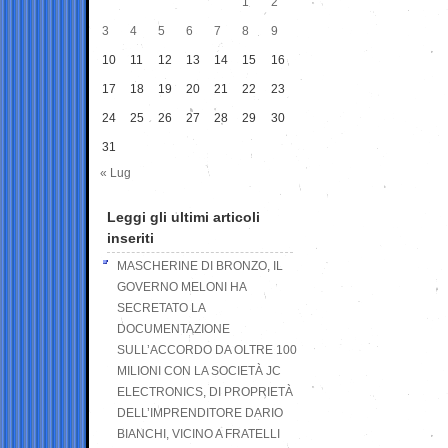
1
2
3
4
5
6
7
8
9
10
11
12
13
14
15
16
17
18
19
20
21
22
23
24
25
26
27
28
29
30
31
« Lug
Leggi gli ultimi articoli
inseriti
MASCHERINE DI BRONZO, IL
GOVERNO MELONI HA
SECRETATO LA
DOCUMENTAZIONE
SULL’ACCORDO DA OLTRE 100
MILIONI CON LA SOCIETÀ JC
ELECTRONICS, DI PROPRIETÀ
DELL’IMPRENDITORE DARIO
BIANCHI, VICINO A FRATELLI