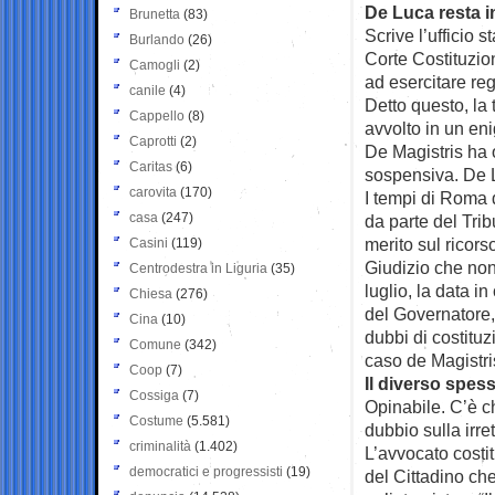
De Luca resta i
Brunetta
(83)
Scrive l’ufficio
Burlando
(26)
Corte Costituzio
Camogli
(2)
ad esercitare reg
canile
(4)
Detto questo, la 
Cappello
(8)
avvolto in un en
Caprotti
(2)
De Magistris ha 
Caritas
(6)
sospensiva. De L
carovita
(170)
I tempi di Roma 
casa
(247)
da parte del Trib
merito sul ricor
Casini
(119)
Giudizio che non
Centrodestra in Liguria
(35)
luglio, la data i
Chiesa
(276)
del Governatore,
Cina
(10)
dubbi di costituz
Comune
(342)
caso de Magistri
Coop
(7)
Il diverso spes
Cossiga
(7)
Opinabile. C’è c
Costume
(5.581)
dubbio sulla irre
criminalità
(1.402)
L’avvocato costi
democratici e progressisti
(19)
del Cittadino che