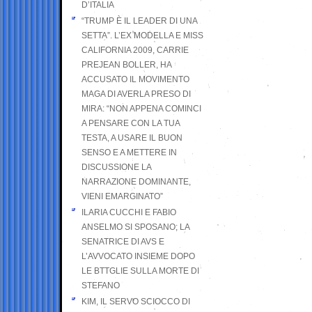
D’ITALIA
“TRUMP È IL LEADER DI UNA
SETTA”. L’EX MODELLA E MISS
CALIFORNIA 2009, CARRIE
PREJEAN BOLLER, HA
ACCUSATO IL MOVIMENTO
MAGA DI AVERLA PRESO DI
MIRA: “NON APPENA COMINCI
A PENSARE CON LA TUA
TESTA, A USARE IL BUON
SENSO E A METTERE IN
DISCUSSIONE LA
NARRAZIONE DOMINANTE,
VIENI EMARGINATO”
ILARIA CUCCHI E FABIO
ANSELMO SI SPOSANO; LA
SENATRICE DI AVS E
L’AVVOCATO INSIEME DOPO
LE BTTGLIE SULLA MORTE DI
STEFANO
KIM, IL SERVO SCIOCCO DI