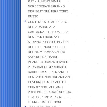
PUTIN: ALMENO 30MILA
NORDCOREANI SARANNO
DISPIEGATI SUL TERRITORIO
RUSSO
CON IL NUOVO PALINSESTO
DELLA RAI INIZIA LA
CAMPAGNA ELETTORALE. LA
DESTRA MILITARIZZA IL
SERVIZIO PUBBLICO IN VISTA
DELLE ELEZIONI POLITICHE
DEL 2027: DA VIA ASIAGO A
SAXA RUBRA, HANNO
INFARCITO DI AMANTI, AMICI E
PERSONAGGI IMPROBABILI
RADIO E TV, STERILIZZANDO
OGNI VOCE NON ORGANICA AL
GOVERNO. IL MESSAGGIO È
CHIARO: NON FACCIAMO
PRIGIONIERI. LA RAI È NOSTRA
E LA USEREMO PER VINCERE
LE PROSSIME ELEZIONI