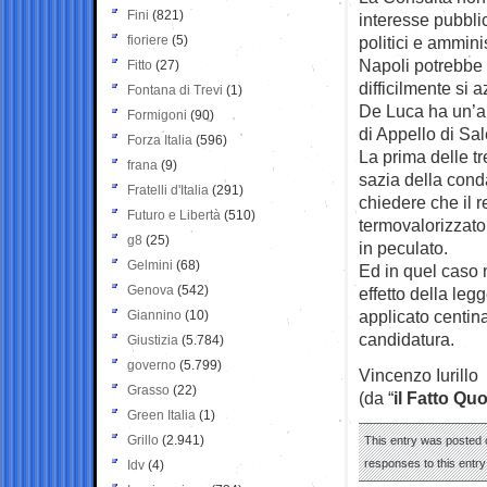
Fini
(821)
interesse pubblic
fioriere
(5)
politici e amminis
Napoli potrebbe
Fitto
(27)
difficilmente si 
Fontana di Trevi
(1)
De Luca ha un’alt
Formigoni
(90)
di Appello di Sal
Forza Italia
(596)
La prima delle t
frana
(9)
sazia della cond
Fratelli d'Italia
(291)
chiedere che il 
Futuro e Libertà
(510)
termovalorizzato
g8
(25)
in peculato.
Gelmini
(68)
Ed in quel caso
Genova
(542)
effetto della leg
applicato centina
Giannino
(10)
candidatura.
Giustizia
(5.784)
governo
(5.799)
Vincenzo Iurillo
Grasso
(22)
(da “
il Fatto Qu
Green Italia
(1)
Grillo
(2.941)
This entry was posted o
responses to this entr
Idv
(4)