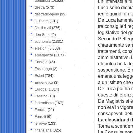
denuncia
(14.528)
un’intervista a “I
Luca sono dichia
destra
(573)
ieri è quindi un 
destradipopolo
(99)
De Luca lamenta 
Di Pietro
(101)
tra consiglieri r
Diritti civili
(276)
legislativo del g
don Gallo
(9)
Secondo Pellegri
economia
(2.331)
chiaramente sanci
elezioni
(3.303)
trattamenti, con
emergenza
(3.077)
amministrative. L
Energia
(45)
ritenuto che la l
Esselunga
(2)
sospensione. È e
emana una legge a
Esteri
(784)
a un istituto che
Eugenetica
(3)
De Luca poi ha r
Europa
(1.314)
queste differenze
Fassino
(13)
De Magistris si 
federalismo
(167)
non era in vigor
Ferrara
(21)
consapevoli dell
Ferretti
(6)
La clessidra di
ferrovie
(133)
Torna a scendere
finanziaria
(325)
La Consulta non 