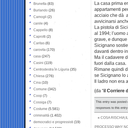
La casa prima er
Brunetta
(83)
appartamenti per 
Burlando
(26)
acciaio che dà a
Camogli
(2)
avvicinarsi anche 
canile
(4)
La pistola di Si
Cappello
(8)
al 1994; l’uomo 
Caprotti
(2)
grave, e dunque 
Caritas
(6)
Sicignano sostie
carovita
(170)
davanti dentro in
casa
(247)
Ma il cadavere d
fuori dalla casa.
Casini
(119)
Rimane quindi da 
Centrodestra in Liguria
(35)
se Sicignano lo a
Chiesa
(276)
Il ladro non era 
Cina
(10)
Comune
(342)
(da “
il Corriere 
Coop
(7)
This entry was posted o
Cossiga
(7)
responses to this entr
Costume
(5.581)
criminalità
(1.402)
«
COSA RISCHIA 
democratici e progressisti
(19)
PROCESSO WHY NOT