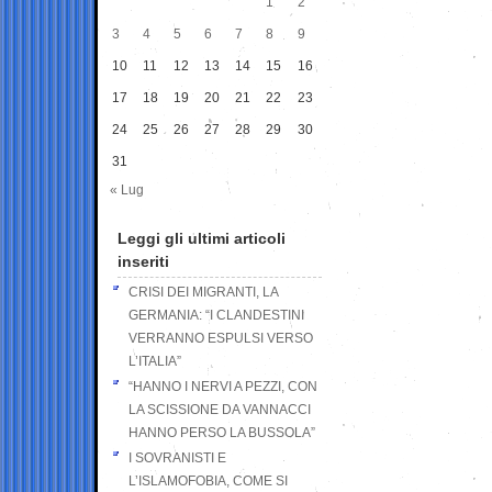
1
2
3
4
5
6
7
8
9
10
11
12
13
14
15
16
17
18
19
20
21
22
23
24
25
26
27
28
29
30
31
« Lug
Leggi gli ultimi articoli
inseriti
CRISI DEI MIGRANTI, LA
GERMANIA: “I CLANDESTINI
VERRANNO ESPULSI VERSO
L’ITALIA”
“HANNO I NERVI A PEZZI, CON
LA SCISSIONE DA VANNACCI
HANNO PERSO LA BUSSOLA”
I SOVRANISTI E
L’ISLAMOFOBIA, COME SI