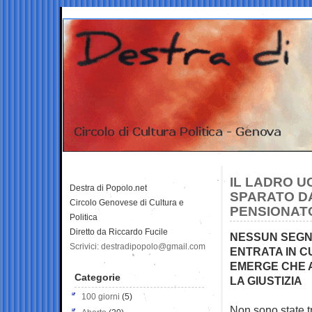
IL LADRO U
Destra di Popolo.net
SPARATO DA
Circolo Genovese di Cultura e
PENSIONAT
Politica
Diretto da Riccardo Fucile
NESSUN SEGNO
Scrivici: destradipopolo@gmail.com
ENTRATA IN C
EMERGE CHE 
Categorie
LA GIUSTIZIA
100 giorni
(5)
Non sono state t