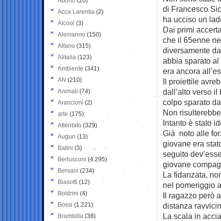
Aborto
(20)
di Francesco
Sic
Acca Larentia
(2)
ha ucciso un lad
Alcool
(3)
Dai primi accert
Alemanno
(150)
che il 65enne ne
Alfano
(315)
diversamente da
Alitalia
(123)
abbia sparato al
Ambiente
(341)
era ancora all’es
AN
(210)
Il proiettile avre
dall’alto verso i
Animali
(74)
colpo sparato dal
Arancioni
(2)
Non risulterebber
arte
(175)
Intanto è stato id
Attentato
(329)
Già noto alle for
Auguri
(13)
giovane era stato
Batini
(3)
seguito dev’esser
Berlusconi
(4.295)
giovane compag
Bersani
(234)
La fidanzata, no
Biasotti
(12)
nel pomeriggio 
Boldrini
(4)
Il ragazzo però 
Bossi
(1.221)
distanza ravvicin
La scala in acci
Brambilla
(38)