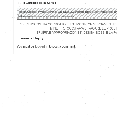
(da “
il Corriere della Sera
“)
This entry was posted on venerdì, Novembre 29th, 2013 at 16:39 and is filed under
Berlusconi
. You can follow any
feed. You can
leave a response
, or
trackback
from your own site.
«
“BERLUSCONI HA CORROTTO I TESTIMONI CON VERSAMENTI D
MINETTI SI OCCUPAVA DI PAGARE LE PROST
TRUFFA E APPROPRIAZIONE INDEBITA: BOSSI E LA 
Leave a Reply
You must be
logged in
to post a comment.