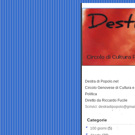
Destra di Popolo.net
Circolo Genovese di Cultura e
Politica
Diretto da Riccardo Fucile
Scrivici: destradipopolo@gma
Categorie
100 giorni
(5)