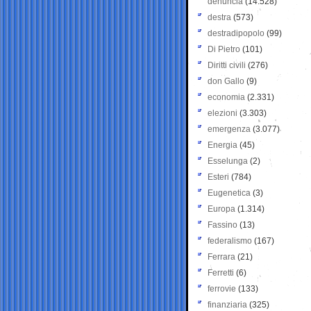
denuncia
(14.528)
destra
(573)
destradipopolo
(99)
Di Pietro
(101)
Diritti civili
(276)
don Gallo
(9)
economia
(2.331)
elezioni
(3.303)
emergenza
(3.077)
Energia
(45)
Esselunga
(2)
Esteri
(784)
Eugenetica
(3)
Europa
(1.314)
Fassino
(13)
federalismo
(167)
Ferrara
(21)
Ferretti
(6)
ferrovie
(133)
finanziaria
(325)