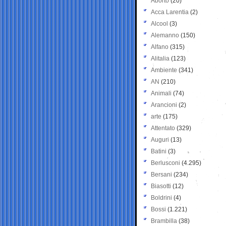
Aborto
(20)
Acca Larentia
(2)
Alcool
(3)
Alemanno
(150)
Alfano
(315)
Alitalia
(123)
Ambiente
(341)
AN
(210)
Animali
(74)
Arancioni
(2)
arte
(175)
Attentato
(329)
Auguri
(13)
Batini
(3)
Berlusconi
(4.295)
Bersani
(234)
Biasotti
(12)
Boldrini
(4)
Bossi
(1.221)
Brambilla
(38)