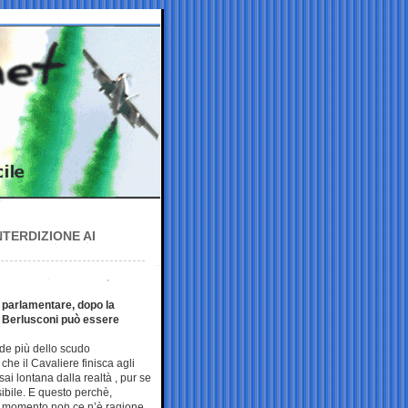
NTERDIZIONE AI
 parlamentare, dopo la
o Berlusconi può essere
de più dello scudo
che il Cavaliere finisca agli
ssai lontana dalla realtà , pur se
ibile. E questo perchè,
 momento non ce n’è ragione.