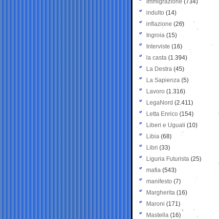
Immigrazione
(734)
indulto
(14)
inflazione
(26)
Ingroia
(15)
Interviste
(16)
la casta
(1.394)
La Destra
(45)
La Sapienza
(5)
Lavoro
(1.316)
LegaNord
(2.411)
Letta Enrico
(154)
Liberi e Uguali
(10)
Libia
(68)
Libri
(33)
Liguria Futurista
(25)
mafia
(543)
manifesto
(7)
Margherita
(16)
Maroni
(171)
Mastella
(16)