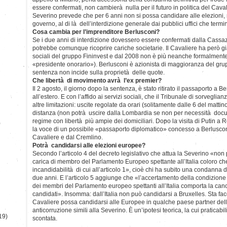
essere confermati, non cambierà nulla per il futuro in politica del Cav
Severino prevede che per 6 anni non si possa candidare alle elezioni, n
governo, al di là dell’interdizione generale dai pubblici uffici che term
Cosa cambia per l’imprenditore Berlusconi?
Se i due anni di interdizione dovessero essere confermati dalla Cassa
potrebbe comunque ricoprire cariche societarie. Il Cavaliere ha però g
sociali del gruppo Fininvest e dal 2008 non è più neanche formalmente 
«presidente onorario»). Berlusconi è azionista di maggioranza del gru
sentenza non incide sulla proprietà delle quote.
Che libertà di movimento avrà l’ex premier?
Il 2 agosto, il giorno dopo la sentenza, è stato ritirato il passaporto a
all’estero. E con l’affido ai servizi sociali, che il Tribunale di sorvegl
altre limitazioni: uscite regolate da orari (solitamente dalle 6 del mattino
distanza (non potrà uscire dalla Lombardia se non per necessità docu
regime con libertà più ampie dei domiciliari. Dopo la visita di Putin a
)
la voce di un possibile «passaporto diplomatico» concesso a Berlusconi
Cavaliere e dal Cremlino.
Potrà candidarsi alle elezioni europee?
Secondo l’articolo 4 del decreto legislativo che attua la Severino «non
carica di membro del Parlamento Europeo spettante all’Italia coloro che
incandidabilità di cui all’articolo 1», cioè chi ha subito una condanna d
due anni. E l’articolo 5 aggiunge che «l’accertamento della condizione 
dei membri del Parlamento europeo spettanti all’Italia comporta la cance
candidati». Insomma: dall’Italia non può candidarsi a Bruxelles. Sta face
Cavaliere possa candidarsi alle Europee in qualche paese partner del
anticorruzione simili alla Severino. È un’ipotesi teorica, la cui praticabil
19)
scontata.