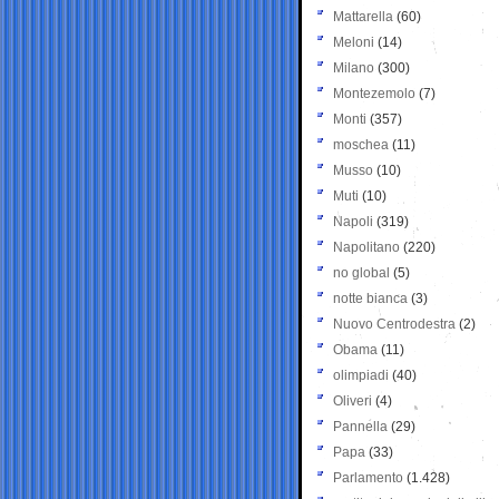
Mattarella
(60)
Meloni
(14)
Milano
(300)
Montezemolo
(7)
Monti
(357)
moschea
(11)
Musso
(10)
Muti
(10)
Napoli
(319)
Napolitano
(220)
no global
(5)
notte bianca
(3)
Nuovo Centrodestra
(2)
Obama
(11)
olimpiadi
(40)
Oliveri
(4)
Pannella
(29)
Papa
(33)
Parlamento
(1.428)