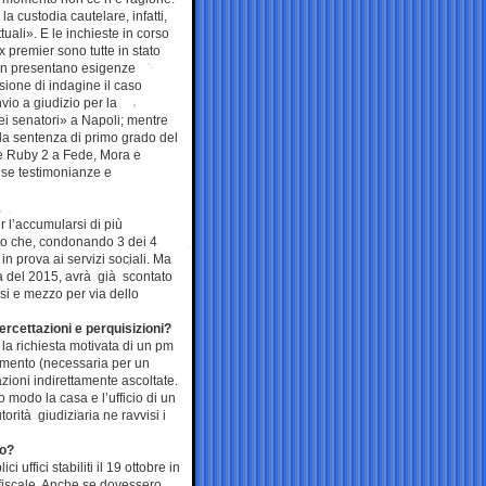
la custodia cautelare, infatti,
uali». E le inchieste in corso
x premier sono tutte in stato
on presentano esigenze
sione di indagine il caso
nvio a giudizio per la
i senatori» a Napoli; mentre
la sentenza di primo grado del
e Ruby 2 a Fede, Mora e
lse testimonianze e
r l’accumularsi di più
lto che, condonando 3 dei 4
in prova ai servizi sociali. Ma
ma del 2015, avrà già scontato
esi e mezzo per via dello
rcettazioni e perquisizioni?
la richiesta motivata di un pm
lamento (necessaria per un
zioni indirettamente ascoltate.
 modo la casa e l’ufficio di un
rità giudiziaria ne ravvisi i
io?
uffici stabiliti il 19 ottobre in
 fiscale. Anche se dovessero