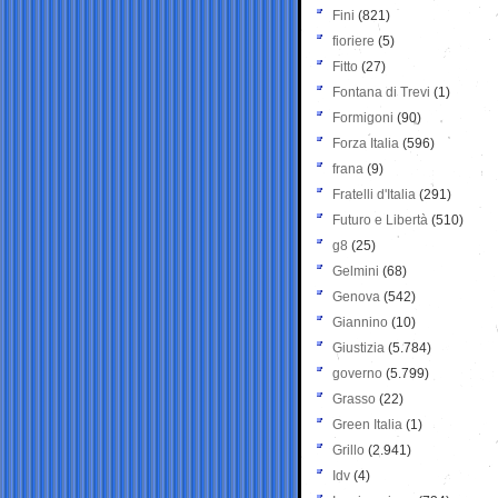
Fini
(821)
fioriere
(5)
Fitto
(27)
Fontana di Trevi
(1)
Formigoni
(90)
Forza Italia
(596)
frana
(9)
Fratelli d'Italia
(291)
Futuro e Libertà
(510)
g8
(25)
Gelmini
(68)
Genova
(542)
Giannino
(10)
Giustizia
(5.784)
governo
(5.799)
Grasso
(22)
Green Italia
(1)
Grillo
(2.941)
Idv
(4)