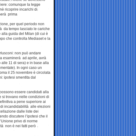
aliere: comunque la legge
è ricoprire incarichi di
inerà prima
zione, per quel periodo non
ià da tempo lasciato le cariche
alla guida del Milan (di cui è
ppo che controlla Mediaset e la
 Berlusconi: non può andare
ianza esaminerà ad aprile, avrà
 alle 11 di sera) e in base alla
mentate). In ogni caso un
 Roma il 25 novembre è circolata
: ipotesi smentita dal
 possono essere candidati alla
 si trovano nelle condizioni di
efinitiva a pene superiore ai
di incandidabilità alle elezioni
llazione dalle liste dei
ndo discutere l’ipotesi che il
l’Unione privo di norme
ità non è nei fatti però