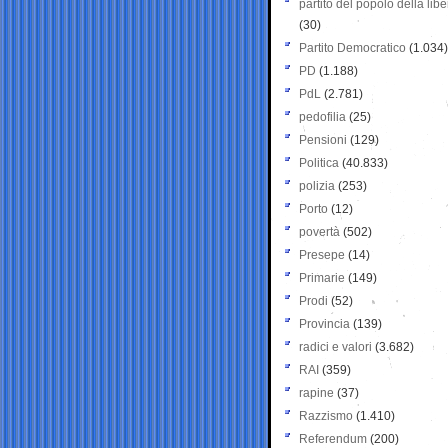
partito del popolo della libe
(30)
Partito Democratico
(1.034)
PD
(1.188)
PdL
(2.781)
pedofilia
(25)
Pensioni
(129)
Politica
(40.833)
polizia
(253)
Porto
(12)
povertà
(502)
Presepe
(14)
Primarie
(149)
Prodi
(52)
Provincia
(139)
radici e valori
(3.682)
RAI
(359)
rapine
(37)
Razzismo
(1.410)
Referendum
(200)