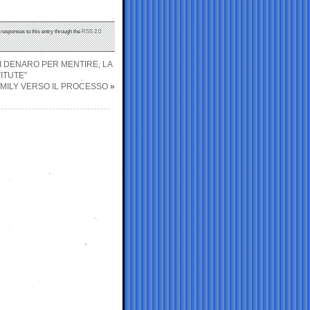
 responses to this entry through the
RSS 2.0
I DENARO PER MENTIRE, LA
ITUTE”
FAMILY VERSO IL PROCESSO
»