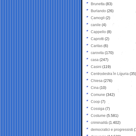
Brunetta
(83)
Burlando
(26)
Camogli
(2)
canile
(4)
Cappello
(8)
Caprotti
(2)
Caritas
(6)
carovita
(170)
casa
(247)
Casini
(119)
Centrodestra in Liguria
(35
Chiesa
(276)
Cina
(10)
Comune
(342)
Coop
(7)
Cossiga
(7)
Costume
(5.581)
criminalità
(1.402)
democratici e progressisti
(