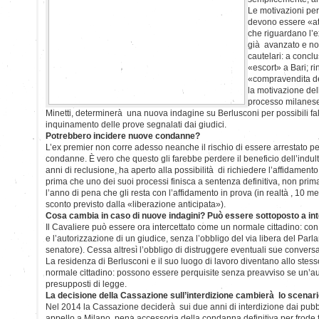
Le motivazioni per 
devono essere «att
che riguardano l’e
già avanzato e n
cautelari: a conclu
«escort» a Bari; ri
«compravendita de
la motivazione del
processo milanes
Minetti, determinerà una nuova indagine su Berlusconi per possibili fa
inquinamento delle prove segnalati dai giudici.
Potrebbero incidere nuove condanne?
L’ex premier non corre adesso neanche il rischio di essere arrestato pe
condanne. È vero che questo gli farebbe perdere il beneficio dell’indu
anni di reclusione, ha aperto alla possibilità di richiedere l’affidamento 
prima che uno dei suoi processi finisca a sentenza definitiva, non pri
l’anno di pena che gli resta con l’affidamento in prova (in realtà , 10 m
sconto previsto dalla «liberazione anticipata»).
Cosa cambia in caso di nuove indagini? Può essere sottoposto a inte
Il Cavaliere può essere ora intercettato come un normale cittadino: con 
e l’autorizzazione di un giudice, senza l’obbligo del via libera del Par
senatore). Cessa altresì l’obbligo di distruggere eventuali sue conversa
La residenza di Berlusconi e il suo luogo di lavoro diventano allo stesso
normale cittadino: possono essere perquisite senza preavviso se un’auto
presupposti di legge.
La decisione della Cassazione sull’interdizione cambierà lo scenar
Nel 2014 la Cassazione deciderà sui due anni di interdizione dai pubblici 
appello a Milano, pena accessoria della condanna definitiva per frode