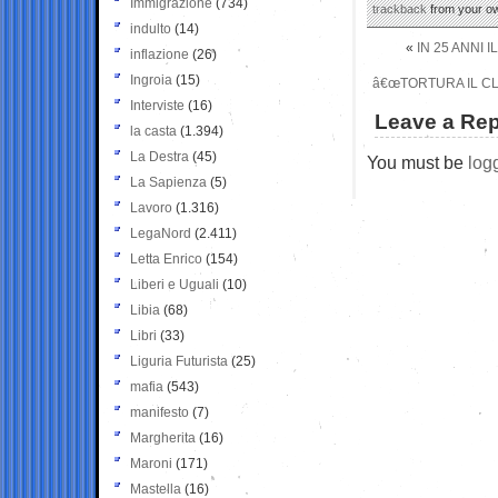
Immigrazione
(734)
trackback
from your ow
indulto
(14)
«
IN 25 ANNI 
inflazione
(26)
Ingroia
(15)
â€œTORTURA IL CL
Interviste
(16)
Leave a Rep
la casta
(1.394)
La Destra
(45)
You must be
log
La Sapienza
(5)
Lavoro
(1.316)
LegaNord
(2.411)
Letta Enrico
(154)
Liberi e Uguali
(10)
Libia
(68)
Libri
(33)
Liguria Futurista
(25)
mafia
(543)
manifesto
(7)
Margherita
(16)
Maroni
(171)
Mastella
(16)