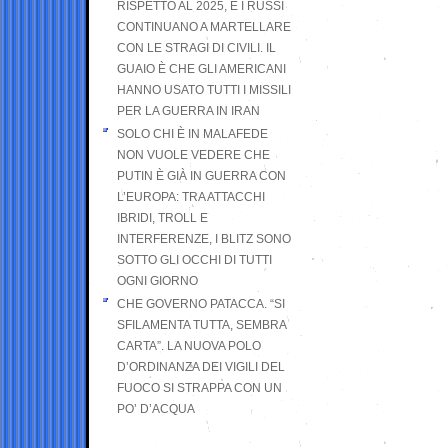
RISPETTO AL 2025, E I RUSSI
CONTINUANO A MARTELLARE
CON LE STRAGI DI CIVILI. IL
GUAIO È CHE GLI AMERICANI
HANNO USATO TUTTI I MISSILI
PER LA GUERRA IN IRAN
SOLO CHI È IN MALAFEDE
NON VUOLE VEDERE CHE
PUTIN È GIÀ IN GUERRA CON
L’EUROPA: TRA ATTACCHI
IBRIDI, TROLL E
INTERFERENZE, I BLITZ SONO
SOTTO GLI OCCHI DI TUTTI
OGNI GIORNO
CHE GOVERNO PATACCA. “SI
SFILAMENTA TUTTA, SEMBRA
CARTA”. LA NUOVA POLO
D’ORDINANZA DEI VIGILI DEL
FUOCO SI STRAPPA CON UN
PO’ D’ACQUA