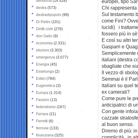
denuncia
(14.528)
europei, tipo Sar
Chi rappresenta l
destra
(573)
Sul testamento bi
destradipopolo
(99)
come Fini? Ovver
Di Pietro
(101)
lucidi) i trattam
Diritti civili
(276)
fossero più in s
don Gallo
(9)
E così su altri t
economia
(2.331)
Gasparri e Quagl
elezioni
(3.303)
Semplicemente q
emergenza
(3.077)
italiani (destra
Energia
(45)
sbagliate che si
Esselunga
(2)
Il vezzo di sbolo
Semmai è il Par
Esteri
(784)
italiani su quel
Eugenetica
(3)
ex camerati?
Europa
(1.314)
Come pure le pre
Fassino
(13)
anticipatrici di 
federalismo
(167)
Con gente infoia
Ferrara
(21)
cazzate stratosf
Ferretti
(6)
al buon senso.
ferrovie
(133)
Diremo di più: in
finanziaria
(325)
complicità , in al