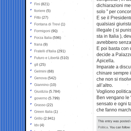
Fini
(821)
dichiarazioni men
fioriere
(5)
solo ” per conco
E se il Presiden
Fitto
(27)
qualsiasi giuris
Fontana di Trevi
(1)
illegale ( si pu
Formigoni
(90)
sta in Italia ), d
Forza Italia
(596)
avrebbero senza d
frana
(9)
E poi basta con u
Fratelli d'Italia
(291)
decide a Palazzo 
Futuro e Libertà
(510)
Apicella.
g8
(25)
Imparate a discut
Gelmini
(68)
chinare sempre i
Genova
(542)
che non si risol
all’altro.
Giannino
(10)
Vogliono politica
Giustizia
(5.784)
Ben vengano le “
governo
(5.799)
sensato e ogni ta
Grasso
(22)
che fanno marchet
Green Italia
(1)
Grillo
(2.941)
This entry was posted o
Idv
(4)
Politica
. You can follow