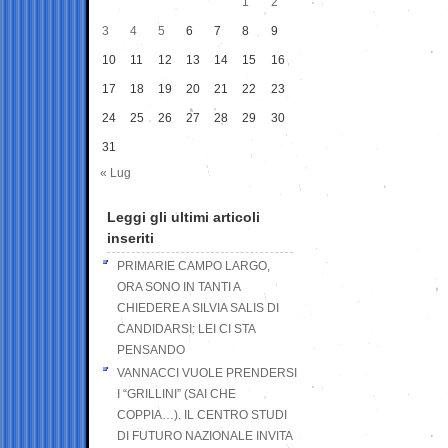
1
2
3
4
5
6
7
8
9
10
11
12
13
14
15
16
17
18
19
20
21
22
23
24
25
26
27
28
29
30
31
« Lug
Leggi gli ultimi articoli
inseriti
PRIMARIE CAMPO LARGO,
ORA SONO IN TANTI A
CHIEDERE A SILVIA SALIS DI
CANDIDARSI: LEI CI STA
PENSANDO
VANNACCI VUOLE PRENDERSI
I “GRILLINI” (SAI CHE
COPPIA…). IL CENTRO STUDI
DI FUTURO NAZIONALE INVITA