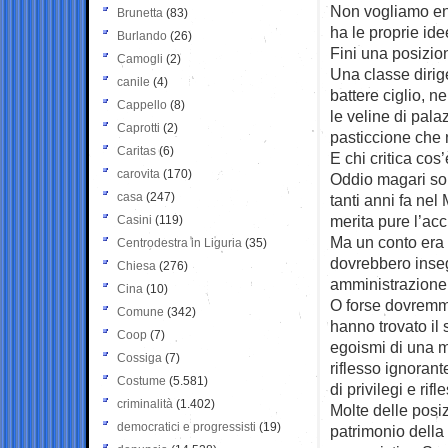
Non vogliamo en
Brunetta
(83)
ha le proprie ide
Burlando
(26)
Fini una posizio
Camogli
(2)
Una classe dirige
canile
(4)
battere ciglio, 
Cappello
(8)
le veline di pala
Caprotti
(2)
pasticcione che
Caritas
(6)
E chi critica cos
carovita
(170)
Oddio magari sono
casa
(247)
tanti anni fa nel
merita pure l’acc
Casini
(119)
Ma un conto era u
Centrodestra in Liguria
(35)
dovrebbero insegn
Chiesa
(276)
amministrazione 
Cina
(10)
O forse dovremmo 
Comune
(342)
hanno trovato il 
Coop
(7)
egoismi di una mi
Cossiga
(7)
riflesso ignorant
Costume
(5.581)
di privilegi e ri
criminalità
(1.402)
Molte delle posiz
democratici e progressisti
(19)
patrimonio della 