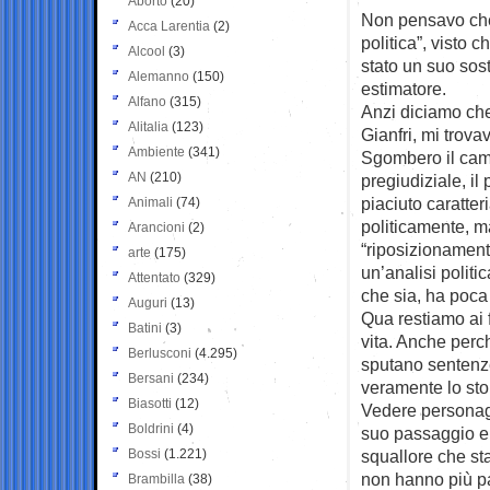
Aborto
(20)
Non pensavo che u
Acca Larentia
(2)
politica”, visto 
Alcool
(3)
stato un suo sos
Alemanno
(150)
estimatore.
Alfano
(315)
Anzi diciamo che
Alitalia
(123)
Gianfri, mi trova
Ambiente
(341)
Sgombero il cam
AN
(210)
pregiudiziale, i
piaciuto caratter
Animali
(74)
politicamente, ma
Arancioni
(2)
“riposizionamen
arte
(175)
un’analisi politi
Attentato
(329)
che sia, ha poca
Auguri
(13)
Qua restiamo ai fa
Batini
(3)
vita. Anche perch
Berlusconi
(4.295)
sputano sentenze
Bersani
(234)
veramente lo st
Biasotti
(12)
Vedere personagg
Boldrini
(4)
suo passaggio e 
Bossi
(1.221)
squallore che sta
non hanno più pa
Brambilla
(38)