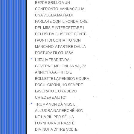
BEPPE GRILLO A UN
CONFRONTO. VANNACCI HA
UNA VOGLIA MATTA DI
PARLARE CON IL FONDATORE
DEL M5S E INTERCETTARE I
DELUSI DA GIUSEPPE CONTE.
I PUNTI DI CONTATTO NON
MANCANO, A PARTIRE DALLA
POSTURA FILORUSSA
L’ITALIA TRADITA DAL
GOVERNO MELONI. ANNA , 72
ANNI; “TRA AFFITTO E
BOLLETTE LA PENSIONE DURA
POCHI GIORNI, HO SEMPRE
LAVORATO E ORA DEVO
CHIEDERE AIUTO”
TRUMP NON DÀ MISSILI
ALL’UCRAINA PERCHÉ NON
NE HA PIÙ PER SÉ : LA
FORNITURA DI RAZZI È
DIMINUITA DI TRE VOLTE