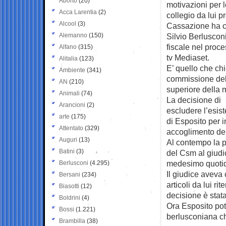
Aborto
(20)
motivazioni per le
Acca Larentia
(2)
collegio da lui p
Alcool
(3)
Cassazione ha 
Alemanno
(150)
Silvio Berlusconi
fiscale nel proces
Alfano
(315)
tv Mediaset.
Alitalia
(123)
E’ quello che ch
Ambiente
(341)
commissione del
AN
(210)
superiore della m
Animali
(74)
La decisione di 
Arancioni
(2)
escludere l’esist
arte
(175)
di Esposito per i
Attentato
(329)
accoglimento del
Auguri
(13)
Al contempo la p
Batini
(3)
del Csm al giudic
medesimo quotid
Berlusconi
(4.295)
Il giudice aveva 
Bersani
(234)
articoli da lui r
Biasotti
(12)
decisione è stata
Boldrini
(4)
Ora Esposito pot
Bossi
(1.221)
berlusconiana ch
Brambilla
(38)