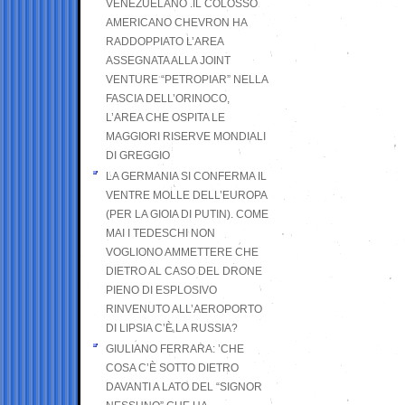
VENEZUELANO .IL COLOSSO
AMERICANO CHEVRON HA
RADDOPPIATO L’AREA
ASSEGNATA ALLA JOINT
VENTURE “PETROPIAR” NELLA
FASCIA DELL’ORINOCO,
L’AREA CHE OSPITA LE
MAGGIORI RISERVE MONDIALI
DI GREGGIO
LA GERMANIA SI CONFERMA IL
VENTRE MOLLE DELL’EUROPA
(PER LA GIOIA DI PUTIN). COME
MAI I TEDESCHI NON
VOGLIONO AMMETTERE CHE
DIETRO AL CASO DEL DRONE
PIENO DI ESPLOSIVO
RINVENUTO ALL’AEROPORTO
DI LIPSIA C’È LA RUSSIA?
GIULIANO FERRARA: ’CHE
COSA C’È SOTTO DIETRO
DAVANTI A LATO DEL “SIGNOR