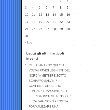
1
2
3
4
5
6
7
8
9
10
11
12
13
14
15
16
17
18
19
20
21
22
23
24
25
26
27
28
29
30
31
« Lug
Leggi gli ultimi articoli
inseriti
CE LA FARANNO QUESTA
VOLTA I PAVIDI LEGHISTI “DEL
NORD” A METTERE SOTTO
SCHIAFFO SALVINI? I
GOVERNATORI ATTILIO
FONTANA E MASSIMILIANO
FEDRIGA, INSIEME AL “DOGE”
LUCA ZAIA, SONO PRONTI A
FORMALIZZARE UNA