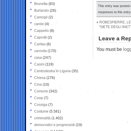
Brunetta
(83)
This entry was posted 
Burlando
(26)
responses to this entr
Camogli
(2)
«
ROBESPIERRE, LE
canile
(4)
“SIETE DEGLI INET
Cappello
(8)
Caprotti
(2)
Leave a Rep
Caritas
(6)
You must be
log
carovita
(170)
casa
(247)
Casini
(119)
Centrodestra in Liguria
(35)
Chiesa
(276)
Cina
(10)
Comune
(342)
Coop
(7)
Cossiga
(7)
Costume
(5.581)
criminalità
(1.402)
democratici e progressisti
(19)