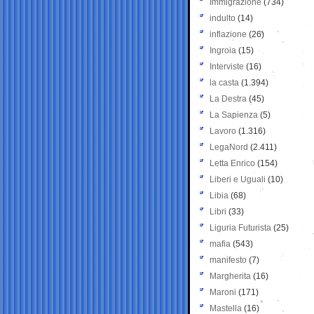
Immigrazione
(734)
indulto
(14)
inflazione
(26)
Ingroia
(15)
Interviste
(16)
la casta
(1.394)
La Destra
(45)
La Sapienza
(5)
Lavoro
(1.316)
LegaNord
(2.411)
Letta Enrico
(154)
Liberi e Uguali
(10)
Libia
(68)
Libri
(33)
Liguria Futurista
(25)
mafia
(543)
manifesto
(7)
Margherita
(16)
Maroni
(171)
Mastella
(16)