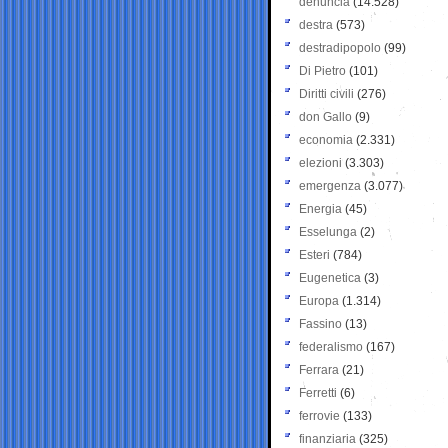
denuncia
(14.528)
destra
(573)
destradipopolo
(99)
Di Pietro
(101)
Diritti civili
(276)
don Gallo
(9)
economia
(2.331)
elezioni
(3.303)
emergenza
(3.077)
Energia
(45)
Esselunga
(2)
Esteri
(784)
Eugenetica
(3)
Europa
(1.314)
Fassino
(13)
federalismo
(167)
Ferrara
(21)
Ferretti
(6)
ferrovie
(133)
finanziaria
(325)