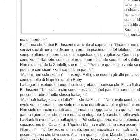
Italia.. 
si chiama
fiducia a
cose addi
assistito 
Brunetta e
ha pensat
ma un bordello“.
E afferma che ormai Berlusconi è arrivato al capolinea: “Quando uno è ag
servizi sociali non può disporre, a proprio piacimento, del telefono, no
sempre ottenere il permesso del magistrato di sorveglianza. Come si pu
condizioni? Sarebbe come pilotare un aereo stando seduto nel salotto 
Non è d’accordo la Santelli, che replica: “Può fare quello che vuole se è
può fare con sicurezza il capo di un partito”.
“Ma dai, non scherziamo” — insorge Feltri, che ricorda gli altri processi 
come quello di Napoli e quello Ruby.
La bagarre esplode quando il sottosegretario ribadisce che Forza Italia
Berlusconi: “Tutti coloro che sono cresciuti in quel partito e hanno condi
possono tradire quelle stesse battaglie“.
“Ma quali battaglie avete fatto?” — sbotta Feltri — “Non avete combinat
rivoluzione liberale e non siete neanche riusciti ad abolire gli ordini pr
Non siete neanche riusciti ad uniformare la legge italiana a quella e
galera i giornalisti, che non è neanche elegante. Neanche quello avete fa
La Santelli rivendica le battaglie del Pdl sulla giustizia, ma la polemic
successione del Cavaliere. “L’ipotesi Marina e altro sono cose assurde” 
Giornale” — “ci dev’essere una selezione democratica e naturale all’int
essere il papa che fa vescovo Alfano o qualcun’altro. Macchè primarie, 
diano una struttura di partito, che non c’è. Non c’è niente. Anche sul terr