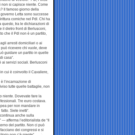
qui non si capisce niente. Come
? Il famoso giorno della
l governo Letta sono successe
rittura comiche nel Pdl. Chi ha
a questo, tra le dichiarazioni di
 il dietro front di Berlusconi,
o che il Pdl non è un partito,
li arresti domiciliari o ai
n può ricevere chi vuole, deve
ò guidare un partito in quelle
di casa“.
 ai servizi sociali. Berlusconi
in cui è coinvolto il Cavaliere,
 è l’incarnazione di
viso tutte quelle battaglie, non
o niente. Dovevate fare la
ofessionali. Tre euro costava.
uropea per non mandare in
tto. Siete inetti“.
a continua anche sulla
— afferma l’editorialista de “Il
erno del partito. Non ci può
facciano dei congressi e si
itorio non c’è niente”.