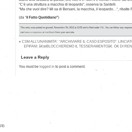
“C’è una struttura a macchia di leopardo“, osserva la Santelli.
“Ma che vuol dire? Mi sa di Bersani, la macchia, il leopardo…“, ribatte F
(da “
il Fatto Quotidiano”
)
This entry was posted on giovedì, Novembre 7th, 2013 at 12:05 and is filed under
PdL
. You can follow any respons
can
leave a response
, or
trackback
from your own site.
«
CSM ALL’UNANIMITA’: “ARCHIVIARE IL CASO ESPOSITO”. LINCIA
EPIFANI: â€œBLOCCHEREMO IL TESSERAMENTOâ€. OK DI RENZI,
Leave a Reply
You must be
logged in
to post a comment.
)
19)