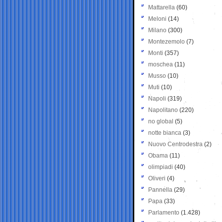
Mattarella
(60)
Meloni
(14)
Milano
(300)
Montezemolo
(7)
Monti
(357)
moschea
(11)
Musso
(10)
Muti
(10)
Napoli
(319)
Napolitano
(220)
no global
(5)
notte bianca
(3)
Nuovo Centrodestra
(2)
Obama
(11)
olimpiadi
(40)
Oliveri
(4)
Pannella
(29)
Papa
(33)
Parlamento
(1.428)