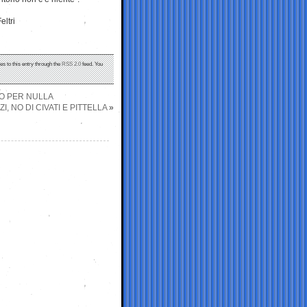
eltri
es to this entry through the
RSS 2.0
feed. You
TO PER NULLA
 NO DI CIVATI E PITTELLA
»