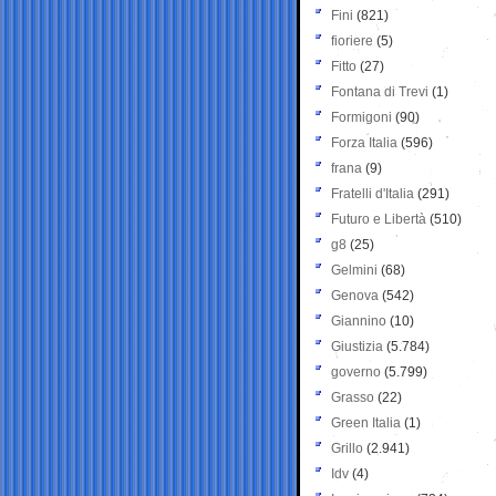
Fini
(821)
fioriere
(5)
Fitto
(27)
Fontana di Trevi
(1)
Formigoni
(90)
Forza Italia
(596)
frana
(9)
Fratelli d'Italia
(291)
Futuro e Libertà
(510)
g8
(25)
Gelmini
(68)
Genova
(542)
Giannino
(10)
Giustizia
(5.784)
governo
(5.799)
Grasso
(22)
Green Italia
(1)
Grillo
(2.941)
Idv
(4)