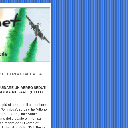
: FELTRI ATTACCA LA
 GUIDARE UN AEREO SEDUTI
POTRA’ PIU FARE QUELLO
n più atti durante il contenitore
 “Omnibus”, su La7, tra Vittorio
l deputato Pdl Jole Santelli.
to del dibattito è il Pdl, sul
 direttore de “Il Giornale”
ritiche al vetriolo: “Pdl, Forza