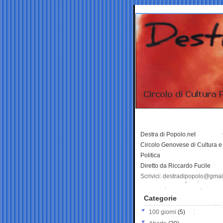
Destra di Popolo.net
Circolo Genovese di Cultura e
Politica
Diretto da Riccardo Fucile
Scrivici: destradipopolo@gma
Categorie
100 giorni
(5)