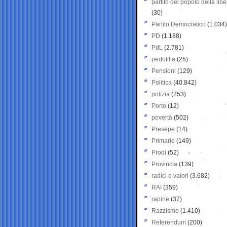
partito del popolo della libe
(30)
Partito Democratico
(1.034)
PD
(1.188)
PdL
(2.781)
pedofilia
(25)
Pensioni
(129)
Politica
(40.842)
polizia
(253)
Porto
(12)
povertà
(502)
Presepe
(14)
Primarie
(149)
Prodi
(52)
Provincia
(139)
radici e valori
(3.682)
RAI
(359)
rapine
(37)
Razzismo
(1.410)
Referendum
(200)