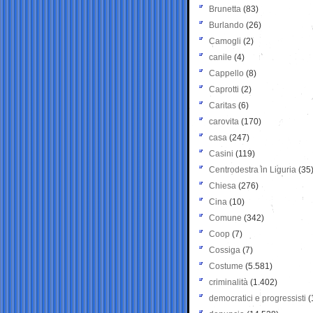
Brunetta
(83)
Burlando
(26)
Camogli
(2)
canile
(4)
Cappello
(8)
Caprotti
(2)
Caritas
(6)
carovita
(170)
casa
(247)
Casini
(119)
Centrodestra in Liguria
(35
Chiesa
(276)
Cina
(10)
Comune
(342)
Coop
(7)
Cossiga
(7)
Costume
(5.581)
criminalità
(1.402)
democratici e progressisti
(