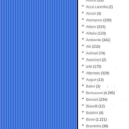
Aborto
(20)
Acca Larentia
(2)
Alcool
(3)
Alemanno
(150)
Alfano
(315)
Alitalia
(123)
Ambiente
(341)
AN
(210)
Animali
(74)
Arancioni
(2)
arte
(175)
Attentato
(329)
Auguri
(13)
Batini
(3)
Berlusconi
(4.295)
Bersani
(234)
Biasotti
(12)
Boldrini
(4)
Bossi
(1.221)
Brambilla
(38)