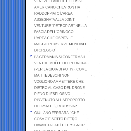
VENEZUELANO .IL COLOSSO
AMERICANO CHEVRON HA
RADDOPPIATO L’AREA
ASSEGNATA ALLA JOINT
VENTURE “PETROPIAR” NELLA
FASCIA DELL’ORINOCO,
L’AREA CHE OSPITA LE
MAGGIORI RISERVE MONDIALI
DI GREGGIO
LA GERMANIA SI CONFERMA IL
VENTRE MOLLE DELL’EUROPA
(PER LA GIOIA DI PUTIN). COME
MAI I TEDESCHI NON
VOGLIONO AMMETTERE CHE
DIETRO AL CASO DEL DRONE
PIENO DI ESPLOSIVO
RINVENUTO ALL’AEROPORTO
DI LIPSIA C’È LA RUSSIA?
GIULIANO FERRARA: ’CHE
COSA C’È SOTTO DIETRO
DAVANTI A LATO DEL “SIGNOR