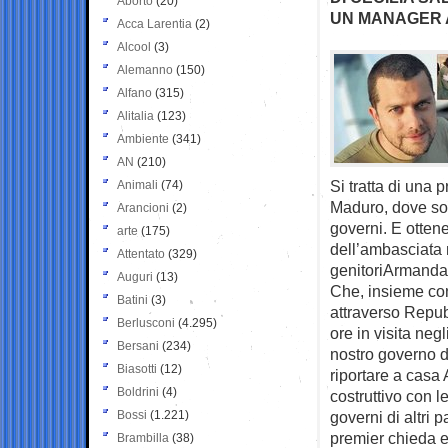
Aborto
(20)
UN MANAGER A
Acca Larentia
(2)
Alcool
(3)
Alemanno
(150)
Alfano
(315)
Alitalia
(123)
Ambiente
(341)
AN
(210)
Si tratta di una 
Animali
(74)
Maduro, dove son
Arancioni
(2)
governi. E otten
arte
(175)
dell’ambasciata 
Attentato
(329)
genitoriArmanda
Auguri
(13)
Che, insieme con 
Batini
(3)
attraverso Repub
Berlusconi
(4.295)
ore in visita ne
Bersani
(234)
nostro governo di 
Biasotti
(12)
riportare a casa 
Boldrini
(4)
costruttivo con l
Bossi
(1.221)
governi di altri 
premier chieda e
Brambilla
(38)