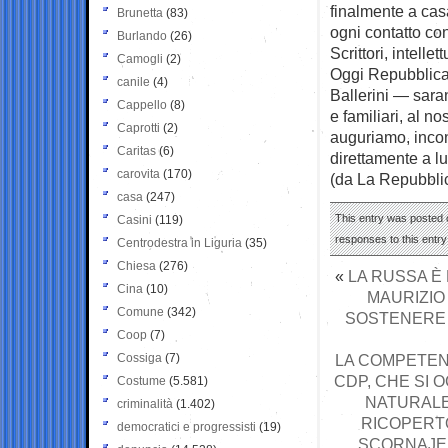
finalmente a casa
Brunetta
(83)
ogni contatto co
Burlando
(26)
Scrittori, intelle
Camogli
(2)
Oggi Repubblica 
canile
(4)
Ballerini — sara
Cappello
(8)
e familiari, al n
Caprotti
(2)
auguriamo, incon
Caritas
(6)
direttamente a l
carovita
(170)
(da La Repubbli
casa
(247)
This entry was posted o
Casini
(119)
responses to this entr
Centrodestra in Liguria
(35)
Chiesa
(276)
«
LA RUSSA È
Cina
(10)
MAURIZIO
Comune
(342)
SOSTENERE L
Coop
(7)
Cossiga
(7)
LA COMPETENZ
CDP, CHE SI 
Costume
(5.581)
NATURALE
criminalità
(1.402)
RICOPERTO
democratici e progressisti
(19)
SCORNAJEN