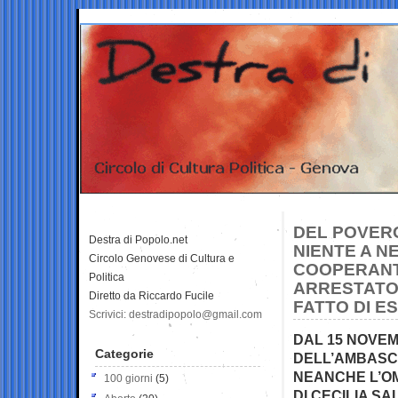
DEL POVERO
Destra di Popolo.net
NIENTE A N
Circolo Genovese di Cultura e
COOPERANTE
Politica
ARRESTATO 
Diretto da Riccardo Fucile
FATTO DI 
Scrivici: destradipopolo@gmail.com
DAL 15 NOVE
Categorie
DELL’AMBASCI
NEANCHE L’OM
100 giorni
(5)
DI CECILIA SA