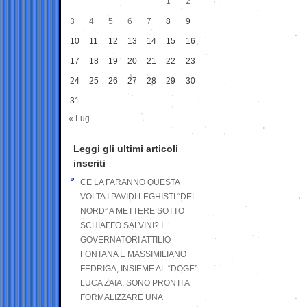
1
2
3
4
5
6
7
8
9
10
11
12
13
14
15
16
17
18
19
20
21
22
23
24
25
26
27
28
29
30
31
« Lug
Leggi gli ultimi articoli
inseriti
CE LA FARANNO QUESTA
VOLTA I PAVIDI LEGHISTI “DEL
NORD” A METTERE SOTTO
SCHIAFFO SALVINI? I
GOVERNATORI ATTILIO
FONTANA E MASSIMILIANO
FEDRIGA, INSIEME AL “DOGE”
LUCA ZAIA, SONO PRONTI A
FORMALIZZARE UNA