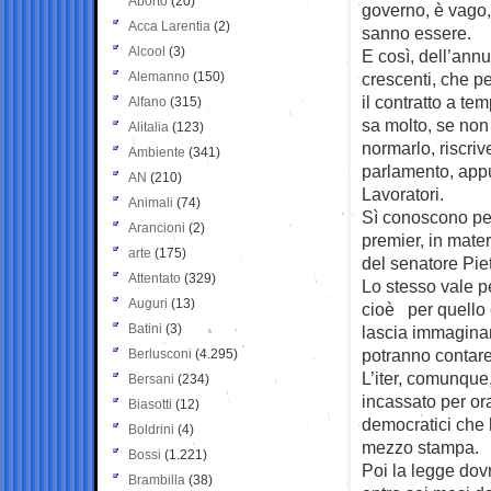
Aborto
(20)
governo, è vago,
Acca Larentia
(2)
sanno essere.
Alcool
(3)
E così, dell’annu
Alemanno
(150)
crescenti, che pe
il contratto a te
Alfano
(315)
sa molto, se non
Alitalia
(123)
normarlo, riscri
Ambiente
(341)
parlamento, appu
AN
(210)
Lavoratori.
Animali
(74)
Sì conoscono però
Arancioni
(2)
premier, in mater
arte
(175)
del senatore Piet
Attentato
(329)
Lo stesso vale p
Auguri
(13)
cioè per quello c
Batini
(3)
lascia immaginar
potranno contare 
Berlusconi
(4.295)
L’iter, comunque
Bersani
(234)
incassato per ora
Biasotti
(12)
democratici che 
Boldrini
(4)
mezzo stampa.
Bossi
(1.221)
Poi la legge dov
Brambilla
(38)