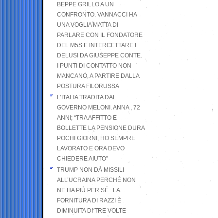
BEPPE GRILLO A UN
CONFRONTO. VANNACCI HA
UNA VOGLIA MATTA DI
PARLARE CON IL FONDATORE
DEL M5S E INTERCETTARE I
DELUSI DA GIUSEPPE CONTE.
I PUNTI DI CONTATTO NON
MANCANO, A PARTIRE DALLA
POSTURA FILORUSSA
L’ITALIA TRADITA DAL
GOVERNO MELONI. ANNA , 72
ANNI; “TRA AFFITTO E
BOLLETTE LA PENSIONE DURA
POCHI GIORNI, HO SEMPRE
LAVORATO E ORA DEVO
CHIEDERE AIUTO”
TRUMP NON DÀ MISSILI
ALL’UCRAINA PERCHÉ NON
NE HA PIÙ PER SÉ : LA
FORNITURA DI RAZZI È
DIMINUITA DI TRE VOLTE