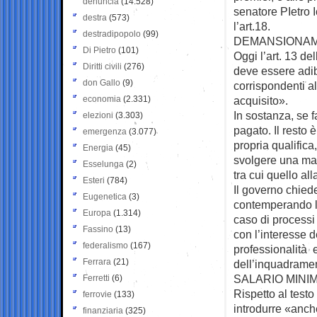
denuncia
(14.528)
senatore PIetro 
destra
(573)
l’art.18.
destradipopolo
(99)
DEMANSIONA
Di Pietro
(101)
Oggi l’art. 13 de
Diritti civili
(276)
deve essere adibi
don Gallo
(9)
corrispondenti 
economia
(2.331)
acquisito».
In sostanza, se f
elezioni
(3.303)
pagato. Il resto 
emergenza
(3.077)
propria qualifica
Energia
(45)
svolgere una mans
Esselunga
(2)
tra cui quello al
Esteri
(784)
Il governo chied
Eugenetica
(3)
contemperando l’
Europa
(1.314)
caso di processi
Fassino
(13)
con l’interesse d
federalismo
(167)
professionalità e
Ferrara
(21)
dell’inquadrame
SALARIO MINI
Ferretti
(6)
Rispetto al test
ferrovie
(133)
introdurre «anch
finanziaria
(325)