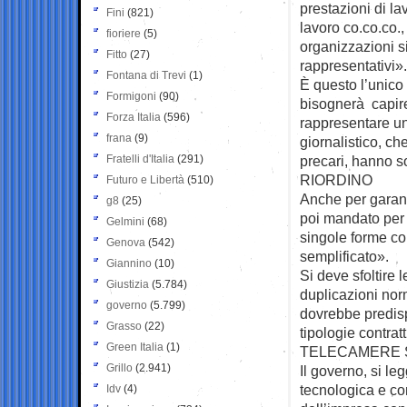
prestazioni di l
Fini
(821)
lavoro co.co.co., 
fioriere
(5)
organizzazioni si
Fitto
(27)
rappresentativi».
Fontana di Trevi
(1)
È questo l’unico
Formigoni
(90)
bisognerà capire
Forza Italia
(596)
rappresentare un
frana
(9)
giornalistico, che
Fratelli d'Italia
(291)
precari, hanno s
RIORDINO
Futuro e Libertà
(510)
Anche per garanti
g8
(25)
poi mandato per l
Gelmini
(68)
singole forme con
Genova
(542)
semplificato».
Giannino
(10)
Si deve sfoltire 
Giustizia
(5.784)
duplicazioni norm
governo
(5.799)
dovrebbe predisp
Grasso
(22)
tipologie contratt
Green Italia
(1)
TELECAMERE 
Grillo
(2.941)
Il governo, si l
tecnologica e co
Idv
(4)