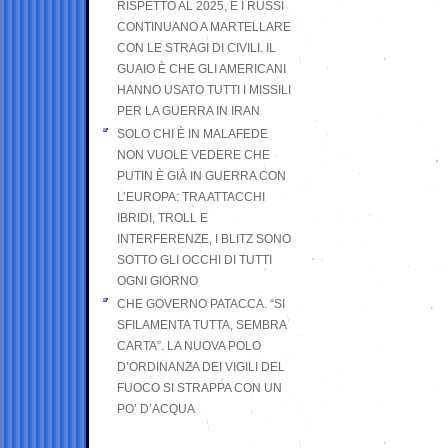
RISPETTO AL 2025, E I RUSSI
CONTINUANO A MARTELLARE
CON LE STRAGI DI CIVILI. IL
GUAIO È CHE GLI AMERICANI
HANNO USATO TUTTI I MISSILI
PER LA GUERRA IN IRAN
SOLO CHI È IN MALAFEDE
NON VUOLE VEDERE CHE
PUTIN È GIÀ IN GUERRA CON
L’EUROPA: TRA ATTACCHI
IBRIDI, TROLL E
INTERFERENZE, I BLITZ SONO
SOTTO GLI OCCHI DI TUTTI
OGNI GIORNO
CHE GOVERNO PATACCA. “SI
SFILAMENTA TUTTA, SEMBRA
CARTA”. LA NUOVA POLO
D’ORDINANZA DEI VIGILI DEL
FUOCO SI STRAPPA CON UN
PO’ D’ACQUA