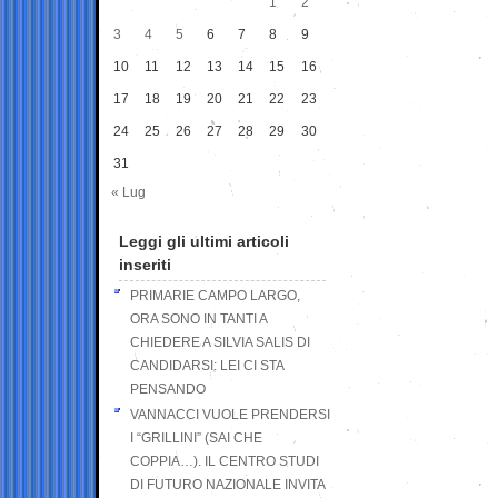
1
2
3
4
5
6
7
8
9
10
11
12
13
14
15
16
17
18
19
20
21
22
23
24
25
26
27
28
29
30
31
« Lug
Leggi gli ultimi articoli
inseriti
PRIMARIE CAMPO LARGO,
ORA SONO IN TANTI A
CHIEDERE A SILVIA SALIS DI
CANDIDARSI: LEI CI STA
PENSANDO
VANNACCI VUOLE PRENDERSI
I “GRILLINI” (SAI CHE
COPPIA…). IL CENTRO STUDI
DI FUTURO NAZIONALE INVITA