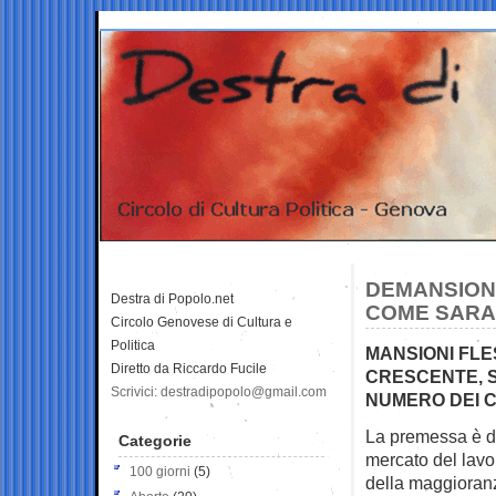
DEMANSIONA
Destra di Popolo.net
COME SARA’
Circolo Genovese di Cultura e
Politica
MANSIONI FLE
Diretto da Riccardo Fucile
CRESCENTE, S
Scrivici: destradipopolo@gmail.com
NUMERO DEI 
La premessa è d’
Categorie
mercato del lavo
100 giorni
(5)
della maggioranz