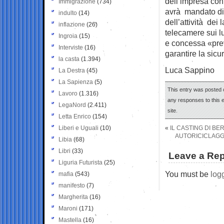
dell’impresa con 
Immigrazione
(734)
avrà mandato di r
indulto
(14)
dell’attività dei 
inflazione
(26)
telecamere sui l
Ingroia
(15)
e concessa «prev
Interviste
(16)
garantire la sicu
la casta
(1.394)
Luca Sappino
La Destra
(45)
La Sapienza
(5)
This entry was posted 
Lavoro
(1.316)
any responses to this 
LegaNord
(2.411)
site.
Letta Enrico
(154)
Liberi e Uguali
(10)
«
IL CASTING DI BE
AUTORICICLAGGI
Libia
(68)
Libri
(33)
Leave a Rep
Liguria Futurista
(25)
You must be
log
mafia
(543)
manifesto
(7)
Margherita
(16)
Maroni
(171)
Mastella
(16)