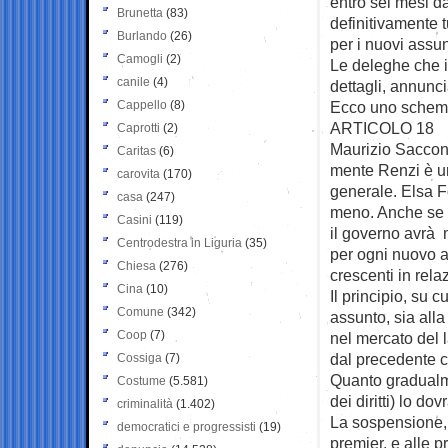
entro sei mesi d
Brunetta
(83)
definitivamente t
Burlando
(26)
per i nuovi assun
Camogli
(2)
Le deleghe che i
canile
(4)
dettagli, annunc
Cappello
(8)
Ecco uno schema
ARTICOLO 18
Caprotti
(2)
Maurizio Sacconi
Caritas
(6)
mente Renzi è un
carovita
(170)
generale. Elsa Fo
casa
(247)
meno. Anche se 
Casini
(119)
il governo avrà 
Centrodestra in Liguria
(35)
per ogni nuovo a
Chiesa
(276)
crescenti in rela
Cina
(10)
Il principio, su 
Comune
(342)
assunto, sia all
Coop
(7)
nel mercato del l
dal precedente c
Cossiga
(7)
Quanto gradualm
Costume
(5.581)
dei diritti) lo do
criminalità
(1.402)
La sospensione, s
democratici e progressisti
(19)
premier, e alle p