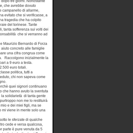
 dopo tre giorni. Nonostante
e, che avrebbe dovuto
ve campanello di allarme,
a evitato che si verificasse, a
na tragedia che ha colpito
raie del torinese. Tante
i, tanta sofferenza sui volti dei
sponsabilità che si verranno ad
i e Maurizio Bernardo di Forza
 aiuto concreto alle famiglie
egnare una cifra congrua come
edia. Raccolgono inizialmente la
pari a 9 euro a testa.
2.500 euro totali.
asse politica, tutti a
ovveduto, chi non sapeva come
gno.
rchè quei signori continuano
to che hanno avuto la sventuta
 la solidarietà di tanta gente
 purtroppo non me lo restituirà
mio e dei miei figli, ma se
o mi viene in mente solo una
otto le sferzate di qualche
ltro cede e versa qualcosa,
or parte è pure venuta da 5