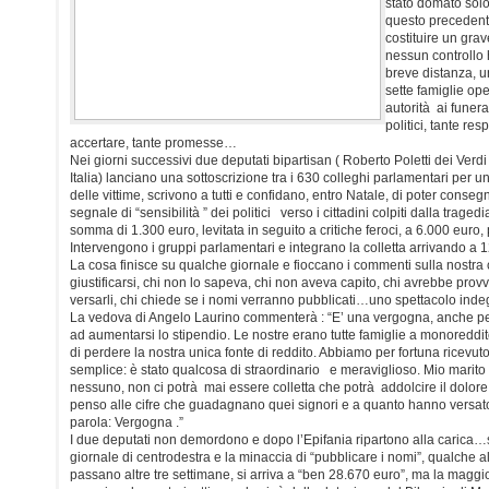
stato domato solo
questo precedent
costituire un gra
nessun controllo h
breve distanza, u
sette famiglie ope
autorità ai funeral
politici, tante re
accertare, tante promesse…
Nei giorni successivi due deputati bipartisan ( Roberto Poletti dei Verd
Italia) lanciano una sottoscrizione tra i 630 colleghi parlamentari per un
delle vittime, scrivono a tutti e confidano, entro Natale, di poter cons
segnale di “sensibilità ” dei politici verso i cittadini colpiti dalla trag
somma di 1.300 euro, levitata in seguito a critiche feroci, a 6.000 euro, 
Intervengono i gruppi parlamentari e integrano la colletta arrivando a 1
La cosa finisce su qualche giornale e fioccano i commenti sulla nostra cl
giustificarsi, chi non lo sapeva, chi non aveva capito, chi avrebbe pr
versarli, chi chiede se i nomi verranno pubblicati…uno spettacolo inde
La vedova di Angelo Laurino commenterà : “E’ una vergogna, anche pe
ad aumentarsi lo stipendio. Le nostre erano tutte famiglie a monoreddi
di perdere la nostra unica fonte di reddito. Abbiamo per fortuna ricevuto
semplice: è stato qualcosa di straordinario e meraviglioso. Mio marito
nessuno, non ci potrà mai essere colletta che potrà addolcire il dolore 
penso alle cifre che guadagnano quei signori e a quanto hanno versat
parola: Vergogna .”
I due deputati non demordono e dopo l’Epifania ripartono alla carica…s
giornale di centrodestra e la minaccia di “pubblicare i nomi”, qualche a
passano altre tre settimane, si arriva a “ben 28.670 euro”, ma la maggi