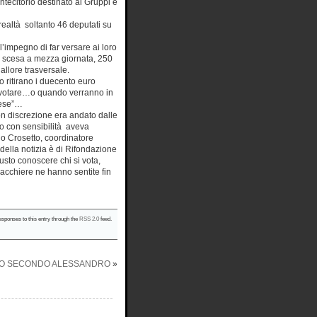
ntecitorio destinato ai Gruppi e
 realtà soltanto 46 deputati su
l’impegno di far versare ai loro
oi scesa a mezza giornata, 250
lore trasversale.
o ritirano i duecento euro
 votare…o quando verranno in
mese”…
n discrezione era andato dalle
io con sensibilità aveva
ido Crosetto, coordinatore
 della notizia è di Rifondazione
usto conoscere chi si vota,
hiacchiere ne hanno sentite fin
esponses to this entry through the
RSS 2.0
feed.
ELO SECONDO ALESSANDRO
»