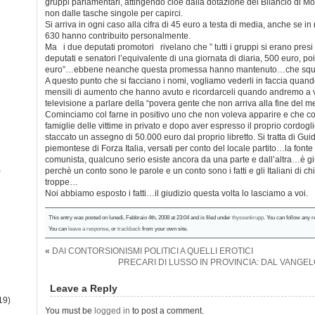
gruppi parlamentari, attingendo cioè dalla dotazione del Bilancio di Mo
non dalle tasche singole per capirci.
Si arriva in ogni caso alla cifra di 45 euro a testa di media, anche se in
630 hanno contribuito personalmente.
Ma i due deputati promotori rivelano che ” tutti i gruppi si erano presi 
deputati e senatori l’equivalente di una giornata di diaria, 500 euro, p
euro”…ebbene neanche questa promessa hanno mantenuto…che squal
A questo punto che si facciano i nomi, vogliamo vederli in faccia quand
mensili di aumento che hanno avuto e ricordarceli quando andremo a
televisione a parlare della “povera gente che non arriva alla fine del 
Cominciamo col farne in positivo uno che non voleva apparire e che co
famiglie delle vittime in privato e dopo aver espresso il proprio cordogl
staccato un assegno di 50.000 euro dal proprio libretto. Si tratta di Gu
piemontese di Forza Italia, versati per conto del locale partito…la fonte
comunista, qualcuno serio esiste ancora da una parte e dall’altra…è gi
)
perchè un conto sono le parole e un conto sono i fatti e gli Italiani di c
troppe…
Noi abbiamo esposto i fatti…il giudizio questa volta lo lasciamo a voi.
This entry was posted on lunedì, Febbraio 4th, 2008 at 23:04 and is filed under
thyssenkrupp
. You can follow any r
You can
leave a response
, or
trackback
from your own site.
«
DAI CONTORSIONISMI POLITICI A QUELLI EROTICI
PRECARI DI LUSSO IN PROVINCIA: DAL VANG
Leave a Reply
19)
You must be
logged in
to post a comment.