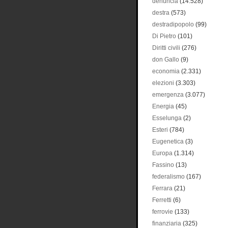
denuncia
(14.528)
destra
(573)
destradipopolo
(99)
Di Pietro
(101)
Diritti civili
(276)
don Gallo
(9)
economia
(2.331)
elezioni
(3.303)
emergenza
(3.077)
Energia
(45)
Esselunga
(2)
Esteri
(784)
Eugenetica
(3)
Europa
(1.314)
Fassino
(13)
federalismo
(167)
Ferrara
(21)
Ferretti
(6)
ferrovie
(133)
finanziaria
(325)