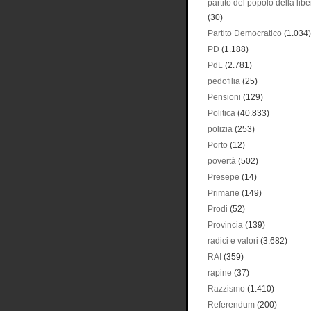
partito del popolo della libe
(30)
Partito Democratico
(1.034)
PD
(1.188)
PdL
(2.781)
pedofilia
(25)
Pensioni
(129)
Politica
(40.833)
polizia
(253)
Porto
(12)
povertà
(502)
Presepe
(14)
Primarie
(149)
Prodi
(52)
Provincia
(139)
radici e valori
(3.682)
RAI
(359)
rapine
(37)
Razzismo
(1.410)
Referendum
(200)