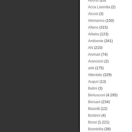
Aborto
(20)
Acca Larentia
(2)
Alcool
(3)
Alemanno
(150)
Alfano
(315)
Alitalia
(123)
Ambiente
(341)
AN
(210)
Animali
(74)
Arancioni
(2)
arte
(175)
Attentato
(329)
Auguri
(13)
Batini
(3)
Berlusconi
(4.295)
Bersani
(234)
Biasotti
(12)
Boldrini
(4)
Bossi
(1.221)
Brambilla
(38)