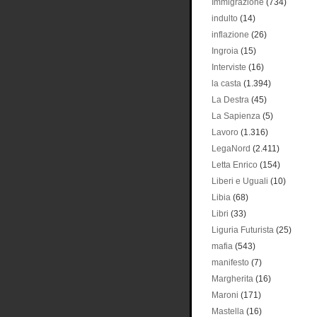
Immigrazione
(734)
indulto
(14)
inflazione
(26)
Ingroia
(15)
Interviste
(16)
la casta
(1.394)
La Destra
(45)
La Sapienza
(5)
Lavoro
(1.316)
LegaNord
(2.411)
Letta Enrico
(154)
Liberi e Uguali
(10)
Libia
(68)
Libri
(33)
Liguria Futurista
(25)
mafia
(543)
manifesto
(7)
Margherita
(16)
Maroni
(171)
Mastella
(16)