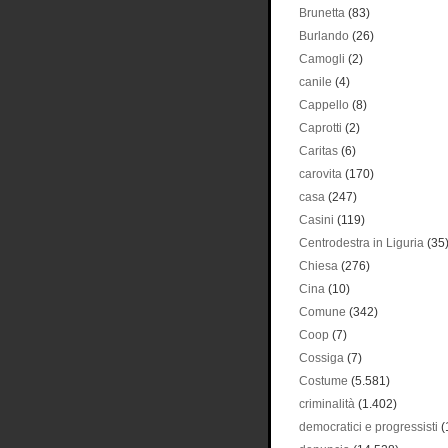
Brunetta
(83)
Burlando
(26)
Camogli
(2)
canile
(4)
Cappello
(8)
Caprotti
(2)
Caritas
(6)
carovita
(170)
casa
(247)
Casini
(119)
Centrodestra in Liguria
(35
Chiesa
(276)
Cina
(10)
Comune
(342)
Coop
(7)
Cossiga
(7)
Costume
(5.581)
criminalità
(1.402)
democratici e progressisti
(