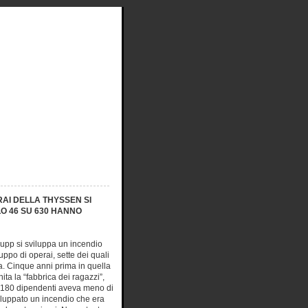
RAI DELLA THYSSEN SI
O 46 SU 630 HANNO
rupp si sviluppa un incendio
ruppo di
operai, sette dei quali
a. Cinque anni prima in quella
nita la “fabbrica dei ragazzi”,
i180 dipendenti aveva meno di
viluppato un incendio che era