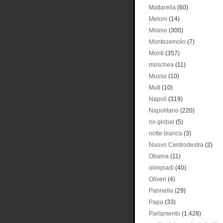
Mattarella
(60)
Meloni
(14)
Milano
(300)
Montezemolo
(7)
Monti
(357)
moschea
(11)
Musso
(10)
Muti
(10)
Napoli
(319)
Napolitano
(220)
no global
(5)
notte bianca
(3)
Nuovo Centrodestra
(2)
Obama
(11)
olimpiadi
(40)
Oliveri
(4)
Pannella
(29)
Papa
(33)
Parlamento
(1.428)