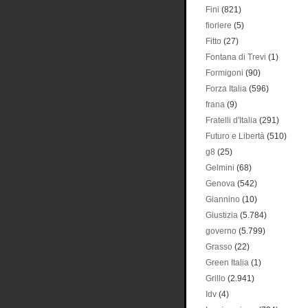
Fini
(821)
fioriere
(5)
Fitto
(27)
Fontana di Trevi
(1)
Formigoni
(90)
Forza Italia
(596)
frana
(9)
Fratelli d'Italia
(291)
Futuro e Libertà
(510)
g8
(25)
Gelmini
(68)
Genova
(542)
Giannino
(10)
Giustizia
(5.784)
governo
(5.799)
Grasso
(22)
Green Italia
(1)
Grillo
(2.941)
Idv
(4)