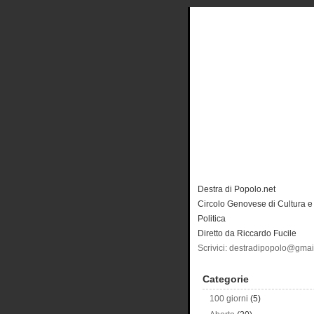
Destra di Popolo.net
Circolo Genovese di Cultura e
Politica
Diretto da Riccardo Fucile
Scrivici: destradipopolo@gma
Categorie
100 giorni
(5)