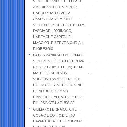
VENEZUELANO .IL COLOSSO
AMERICANO CHEVRON HA
RADDOPPIATO L’AREA
ASSEGNATA ALLA JOINT
VENTURE “PETROPIAR” NELLA
FASCIA DELL’ORINOCO,
L’AREA CHE OSPITA LE
MAGGIORI RISERVE MONDIALI
DI GREGGIO
LA GERMANIA SI CONFERMA IL
VENTRE MOLLE DELL’EUROPA
(PER LA GIOIA DI PUTIN). COME
MAI I TEDESCHI NON
VOGLIONO AMMETTERE CHE
DIETRO AL CASO DEL DRONE
PIENO DI ESPLOSIVO
RINVENUTO ALL’AEROPORTO
DI LIPSIA C’È LA RUSSIA?
GIULIANO FERRARA: ’CHE
COSA C’È SOTTO DIETRO
DAVANTI A LATO DEL “SIGNOR