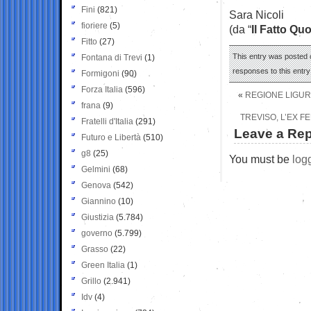
Fini
(821)
Sara Nicoli
fioriere
(5)
(da “
Il Fatto Qu
Fitto
(27)
This entry was posted o
Fontana di Trevi
(1)
responses to this entr
Formigoni
(90)
Forza Italia
(596)
«
REGIONE LIGUR
frana
(9)
TREVISO, L’EX F
Fratelli d'Italia
(291)
Leave a Rep
Futuro e Libertà
(510)
g8
(25)
You must be
log
Gelmini
(68)
Genova
(542)
Giannino
(10)
Giustizia
(5.784)
governo
(5.799)
Grasso
(22)
Green Italia
(1)
Grillo
(2.941)
Idv
(4)