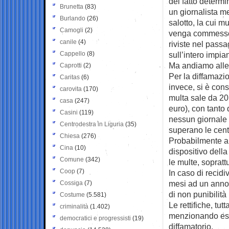
del fatto determin
Brunetta
(83)
un giornalista m
Burlando
(26)
salotto, la cui mu
Camogli
(2)
venga commesso t
canile
(4)
riviste nel pas
Cappello
(8)
sull’intero impia
Ma andiamo alle
Caprotti
(2)
Per la diffamazio
Caritas
(6)
invece, si è cons
carovita
(170)
multa sale da 20 
casa
(247)
euro), con tanto 
Casini
(119)
nessun giornale 
Centrodestra in Liguria
(35)
superano le cent
Chiesa
(276)
Probabilmente al
Cina
(10)
dispositivo dell
Comune
(342)
le multe, soprattu
Coop
(7)
In caso di recidi
mesi ad un anno,
Cossiga
(7)
di non punibilità 
Costume
(5.581)
Le rettifiche, t
criminalità
(1.402)
menzionando espre
democratici e progressisti
(19)
diffamatorio.