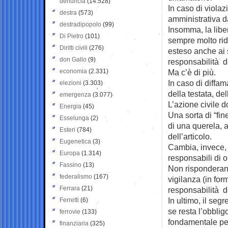
denuncia
(14.528)
In caso di violaz
destra
(573)
amministrativa d
destradipopolo
(99)
Insomma, la libe
Di Pietro
(101)
sempre molto rido
Diritti civili
(276)
esteso anche ai s
don Gallo
(9)
responsabilità de
economia
(2.331)
Ma c’è di più.
In caso di diffam
elezioni
(3.303)
della testata, del
emergenza
(3.077)
L’azione civile 
Energia
(45)
Una sorta di “fin
Esselunga
(2)
di una querela, 
Esteri
(784)
dell’articolo.
Eugenetica
(3)
Cambia, invece, l
Europa
(1.314)
responsabili di 
Fassino
(13)
Non risponderann
federalismo
(167)
vigilanza (in for
Ferrara
(21)
responsabilità de
In ultimo, il seg
Ferretti
(6)
se resta l’obblig
ferrovie
(133)
fondamentale per
finanziaria
(325)