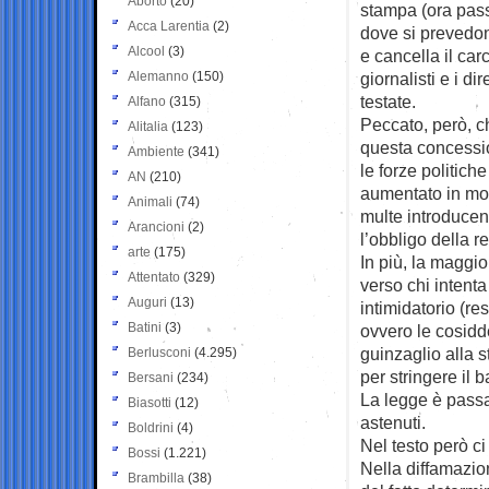
Aborto
(20)
stampa (ora pas
Acca Larentia
(2)
dove si prevedon
Alcool
(3)
e cancella il carc
Alemanno
(150)
giornalisti e i dir
testate.
Alfano
(315)
Peccato, però, ch
Alitalia
(123)
questa concessi
Ambiente
(341)
le forze politich
AN
(210)
aumentato in mo
Animali
(74)
multe introduce
Arancioni
(2)
l’obbligo della r
arte
(175)
In più, la magg
Attentato
(329)
verso chi intenta
Auguri
(13)
intimidatorio (re
Batini
(3)
ovvero le cosidd
guinzaglio alla s
Berlusconi
(4.295)
per stringere il b
Bersani
(234)
La legge è passa
Biasotti
(12)
astenuti.
Boldrini
(4)
Nel testo però ci
Bossi
(1.221)
Nella diffamazio
Brambilla
(38)