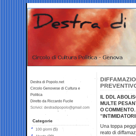
DIFFAMAZIO
Destra di Popolo.net
PREVENTIV
Circolo Genovese di Cultura e
Politica
IL DDL ABOLI
Diretto da Riccardo Fucile
MULTE PESANT
Scrivici: destradipopolo@gmail.com
O COMMENTO…
“INTIMIDATORI
Categorie
Una toppa peggio
100 giorni
(5)
reato di
diffama