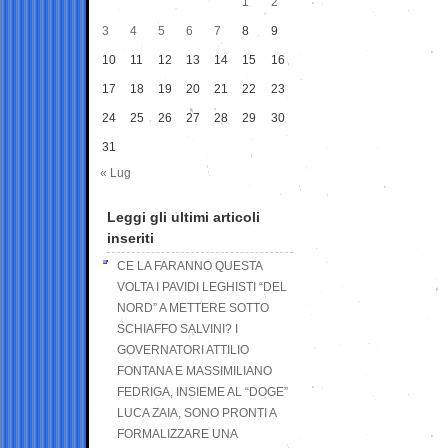
1
2
3
4
5
6
7
8
9
10
11
12
13
14
15
16
17
18
19
20
21
22
23
24
25
26
27
28
29
30
31
« Lug
Leggi gli ultimi articoli
inseriti
CE LA FARANNO QUESTA
VOLTA I PAVIDI LEGHISTI “DEL
NORD” A METTERE SOTTO
SCHIAFFO SALVINI? I
GOVERNATORI ATTILIO
FONTANA E MASSIMILIANO
FEDRIGA, INSIEME AL “DOGE”
LUCA ZAIA, SONO PRONTI A
FORMALIZZARE UNA