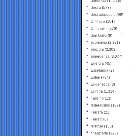
denuncia
(14.528)
destra
(573)
destradipopolo
(99)
Di Pietro
(101)
Diritti civili
(276)
don Gallo
(9)
economia
(2.331)
elezioni
(3.303)
emergenza
(3.077)
Energia
(45)
Esselunga
(2)
Esteri
(784)
Eugenetica
(3)
Europa
(1.314)
Fassino
(13)
federalismo
(167)
Ferrara
(21)
Ferretti
(6)
ferrovie
(133)
finanziaria
(325)