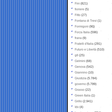
Fini
(821)
fioriere
(5)
Fitto
(27)
Fontana di Trevi
(1)
Formigoni
(90)
Forza Italia
(596)
frana
(9)
Fratelli d'Italia
(291)
Futuro e Libertà
(510)
g8
(25)
Gelmini
(68)
Genova
(542)
Giannino
(10)
Giustizia
(5.784)
governo
(5.799)
Grasso
(22)
Green Italia
(1)
Grillo
(2.941)
Idv
(4)