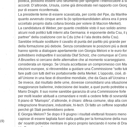
politica, possono essere uno strumento per spingere l’interlocutore a sc
accordi. D’altronde, Ursula, come già dimostrato nel rapporto con Giorg
pur di essere riconfermata.
La presidente teme di essere scavalcata, per conto del Ppe, da Manfre
quanto avvenuto cinque anni fa (lo spitzenkandidaten allora era il pres
uccellato proprio dalla cofana bionda per volere di Macron-Merkel).
La candidatura di Weber, per quanto credibile visto il suo solido animo
alcuni nodi politici tutti interni alla Germania: è esponente della Csu, il
partner” della coalizione con la Cdu (che è l’ala destra della Csu).
Sarebbe irrituale sostituire il cavallo di punta del partito più grande per 
della formazione più debole. Senza considerare le posizioni più a dest
hanno spinto a dialogare apertamente con Giorgia Meloni e le euro-for
potrebbero indispettire il socialista Olaf Scholz, che comunque al Con
A Bruxelles si cercano delle alternative che al momento scarseggiano. 
considerata un ripiego. Se Ursula accettasse un compromesso con Mac
)
elezioni europee, si ritroverebbe a guidare una Commissione “sotto tut
fare patti con tutti dell’ex portaborsette della Merkel. L’opposto, cioè, d
all’Unione in una fase di disordine mondiale, che da Gaza all’Ucraina s
Se invece, dal risultato delle urne, dovesse consolidarsi una situazione di
maggioranze ballerine, indecisione dei leader, a quel punto potrebbe usc
Mario Draghi. Il suo nome sarebbe garanzia di una Commissione forte 
per molti leader abituati a comandare e restii a cedere fette di sovranit
Il piano di “Mariopio”, d’altronde, è chiaro: difesa comune, stop alla c
integrazione finanziare, industriale, hi-tech. Di fatto un ceffone soprattut
perché gli Stati perderebbero potere.
E Giorgia Meloni? Se dopo il 9 giugno i risultati elettorali fossero meno 
capisse di essere tagliata fuori dalla partita per la formazione della 
19)
de’ noantri potrebbe rientrare in gioco proprio lanciando il nome di Dra