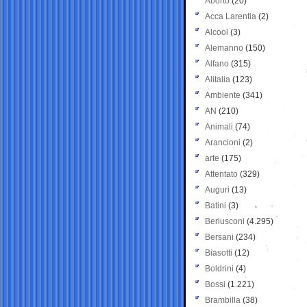
Aborto
(20)
Acca Larentia
(2)
Alcool
(3)
Alemanno
(150)
Alfano
(315)
Alitalia
(123)
Ambiente
(341)
AN
(210)
Animali
(74)
Arancioni
(2)
arte
(175)
Attentato
(329)
Auguri
(13)
Batini
(3)
Berlusconi
(4.295)
Bersani
(234)
Biasotti
(12)
Boldrini
(4)
Bossi
(1.221)
Brambilla
(38)