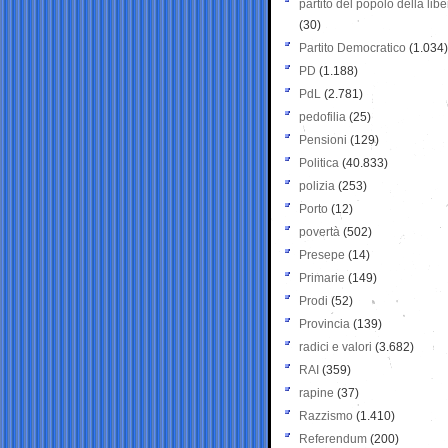
partito del popolo della libe
(30)
Partito Democratico
(1.034)
PD
(1.188)
PdL
(2.781)
pedofilia
(25)
Pensioni
(129)
Politica
(40.833)
polizia
(253)
Porto
(12)
povertà
(502)
Presepe
(14)
Primarie
(149)
Prodi
(52)
Provincia
(139)
radici e valori
(3.682)
RAI
(359)
rapine
(37)
Razzismo
(1.410)
Referendum
(200)