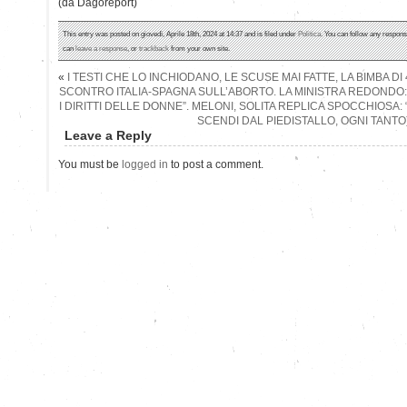
(da Dagoreport)
This entry was posted on giovedì, Aprile 18th, 2024 at 14:37 and is filed under
Politica
. You can follow any respons
can
leave a response
, or
trackback
from your own site.
«
I TESTI CHE LO INCHIODANO, LE SCUSE MAI FATTE, LA BIMBA DI
SCONTRO ITALIA-SPAGNA SULL’ABORTO. LA MINISTRA REDONDO:
I DIRITTI DELLE DONNE”. MELONI, SOLITA REPLICA SPOCCHIOSA:
SCENDI DAL PIEDISTALLO, OGNI TANTO
Leave a Reply
You must be
logged in
to post a comment.