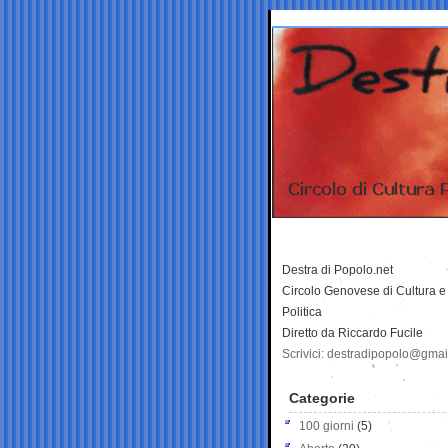
Destra di Popolo.net
Circolo Genovese di Cultura e
Politica
Diretto da Riccardo Fucile
Scrivici: destradipopolo@gma
Categorie
100 giorni
(5)