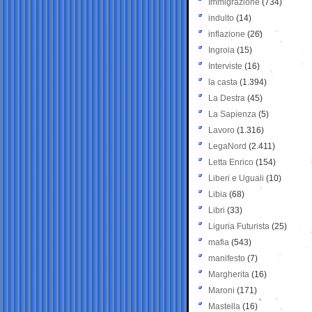
Immigrazione
(734)
indulto
(14)
inflazione
(26)
Ingroia
(15)
Interviste
(16)
la casta
(1.394)
La Destra
(45)
La Sapienza
(5)
Lavoro
(1.316)
LegaNord
(2.411)
Letta Enrico
(154)
Liberi e Uguali
(10)
Libia
(68)
Libri
(33)
Liguria Futurista
(25)
mafia
(543)
manifesto
(7)
Margherita
(16)
Maroni
(171)
Mastella
(16)