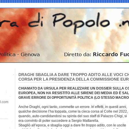
DRAGHI SBAGLIA A DARE TROPPO ADITO ALLE VOCI C
CORSA PER LA PRESIDENZA DELLA COMMISSIONE EU
CHIAMATO DA URSULA PER REALIZZARE UN DOSSIER SULLA CO
EUROPEA, NON HA RESISTITO ALLE SIRENE DEI MEDIA ED È SA
GRAVE ERRORE DI OPPORTUNITÀ POLITICA (LO STESSO MACRO
il.com
Anche Draghi, ogni tanto, commette un errore. In effetti, in questi
anni,
qualche decisione l’ha toppata, come la cieca corsa al Colle nel 2022,
quando, auto-candidandosi su spinta del suo staff di Palazzo Chigi, si
era convinto di poter succedere a Sergio Mattarella.
Sbagliò all’epoca, e sbaglia oggi a dare fin troppo adito, con le uscite