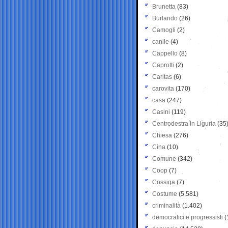
Brunetta
(83)
Burlando
(26)
Camogli
(2)
canile
(4)
Cappello
(8)
Caprotti
(2)
Caritas
(6)
carovita
(170)
casa
(247)
Casini
(119)
Centrodestra in Liguria
(35
Chiesa
(276)
Cina
(10)
Comune
(342)
Coop
(7)
Cossiga
(7)
Costume
(5.581)
criminalità
(1.402)
democratici e progressisti
(