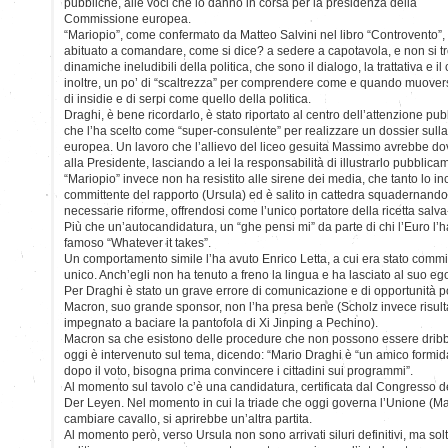
pubbliche, alle voci che lo danno in corsa per la presidenza della
Commissione europea.
“Mariopio”, come confermato da Matteo Salvini nel libro “Controvento”,
abituato a comandare, come si dice? a sedere a capotavola, e non si tr
dinamiche ineludibili della politica, che sono il dialogo, la trattativa e
inoltre, un po’ di “scaltrezza” per comprendere come e quando muovers
di insidie e di serpi come quello della politica.
Draghi, è bene ricordarlo, è stato riportato al centro dell’attenzione p
che l’ha scelto come “super-consulente” per realizzare un dossier sulla
europea. Un lavoro che l’allievo del liceo gesuita Massimo avrebbe 
alla Presidente, lasciando a lei la responsabilità di illustrarlo pubblica
“Mariopio” invece non ha resistito alle sirene dei media, che tanto lo i
committente del rapporto (Ursula) ed è salito in cattedra squadernando i
necessarie riforme, offrendosi come l’unico portatore della ricetta salv
Più che un’autocandidatura, un “ghe pensi mi” da parte di chi l’Euro l’ha
famoso “Whatever it takes”.
Un comportamento simile l’ha avuto Enrico Letta, a cui era stato commis
unico. Anch’egli non ha tenuto a freno la lingua e ha lasciato al suo ego
Per Draghi è stato un grave errore di comunicazione e di opportunità pol
Macron, suo grande sponsor, non l’ha presa bene (Scholz invece risul
impegnato a baciare la pantofola di Xi Jinping a Pechino).
Macron sa che esistono delle procedure che non possono essere dribbl
oggi è intervenuto sul tema, dicendo: “Mario Draghi è “un amico formid
dopo il voto, bisogna prima convincere i cittadini sui programmi”.
Al momento sul tavolo c’è una candidatura, certificata dal Congresso d
Der Leyen. Nel momento in cui la triade che oggi governa l’Unione (M
cambiare cavallo, si aprirebbe un’altra partita.
Al momento però, verso Ursula non sono arrivati siluri definitivi, ma solt