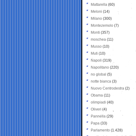
Mattarella
(60)
Meloni
(14)
Milano
(300)
Montezemolo
(7)
Monti
(357)
moschea
(11)
Musso
(10)
Muti
(10)
Napoli
(319)
Napolitano
(220)
no global
(5)
notte bianca
(3)
Nuovo Centrodestra
(2)
Obama
(11)
olimpiadi
(40)
Oliveri
(4)
Pannella
(29)
Papa
(33)
Parlamento
(1.428)