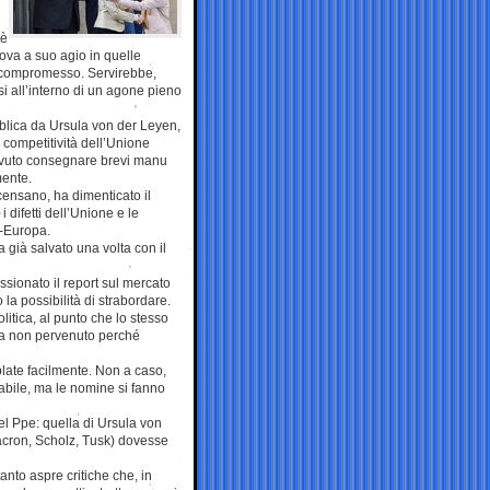
 è
ova a suo agio in quelle
 il compromesso. Servirebbe,
i all’interno di un agone pieno
ubblica da Ursula von der Leyen,
 competitività dell’Unione
dovuto consegnare brevi manu
mente.
ncensano, ha dimenticato il
 difetti dell’Unione e le
a-Europa.
 già salvato una volta con il
sionato il report sul mercato
 la possibilità di strabordare.
itica, al punto che lo stesso
ta non pervenuto perché
ate facilmente. Non a caso,
abile, ma le nomine si fanno
el Ppe: quella di Ursula von
acron, Scholz, Tusk) dovesse
anto aspre critiche che, in