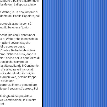
endere a patti e trattare nuovi
ia Meloni, è disposta a tutto
d Weber, in un ribaltamento di
idente del Partito Popolare, poi
 europeista, porta con sé
 partito bavarese “junior
sostituirlo con il frontrunner
ra di Weber, che in passato lo
mazioni sovraniste, che
siglio europeo pesa.
L’ipotesi Roberta Metsola è
ron, Scholz e Tusk, dopo le
ela”, anche per la debolezza di
i quello che servirebbe
ta attanagliando il Continente.
 stallo, tra veti incrociati,
ire dal cilindro il coniglio
e autorevole, persino troppo
à all’Unione
oncorrenza interna e maggiore
to per i sovranisti euroscettici
lusinghieri del previsto e
nuova Commissione, la Ducetta
ghi.