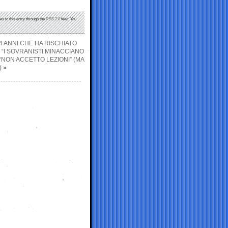
es to this entry through the
RSS 2.0
feed. You
 4 ANNI CHE HA RISCHIATO
 “I SOVRANISTI MINACCIANO
 “NON ACCETTO LEZIONI” (MA
)
»