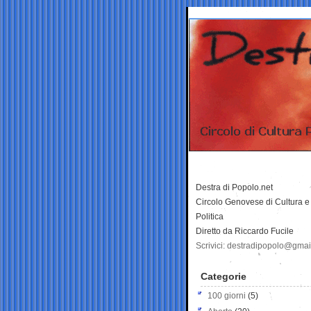
Destra di Popolo.net
Circolo Genovese di Cultura e
Politica
Diretto da Riccardo Fucile
Scrivici: destradipopolo@gma
Categorie
100 giorni
(5)