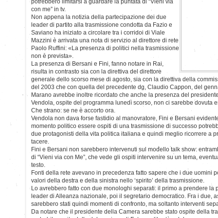
potrebbero limitarsi a guardare la puntata di “Vieni via
con me” in tv.
Non appena la notizia della partecipazione dei due
leader di partito alla trasmissione condotta da Fazio e
Saviano ha iniziato a circolare tra i corridoi di Viale
Mazzini è arrivata una nota di servizio al direttore di rete
Paolo Ruffini: «La presenza di politici nella trasmissione
non è prevista».
La presenza di Bersani e Fini, fanno notare in Rai,
risulta in contrasto sia con la direttiva del direttore
generale dello scorso mese di agosto, sia con la direttiva della commi
del 2003 che con quella del precedente dg, Claudio Cappon, del genn
Marano avrebbe inoltre ricordato che anche la presenza del presidente
Vendola, ospite del programma lunedì scorso, non ci sarebbe dovuta e
Che strano: se ne è accorto ora.
Vendola non dava forse fastidio al manovratore, Fini e Bersani evidente
momento politico essere ospiti di una trasmissione di successo potreb
due protagonisti della vita politica italiana e quindi meglio ricorrere a pr
tacere.
Fini e Bersani non sarebbero intervenuti sul modello talk show: entramb
di “Vieni via con Me”, che vede gli ospiti intervenire su un tema, eve
testo.
Fonti della rete avevano in precedenza fatto sapere che i due uomini pol
valori della destra e della sinistra nello ‘spirito’ della trasmissione.
Lo avrebbero fatto con due monologhi separati: il primo a prendere la p
leader di Alleanza nazionale, poi il segretario democratico. Fra i due, as
sarebbero stati quindi momenti di confronto, ma soltanto interventi sepa
Da notare che il presidente della Camera sarebbe stato ospite della tra