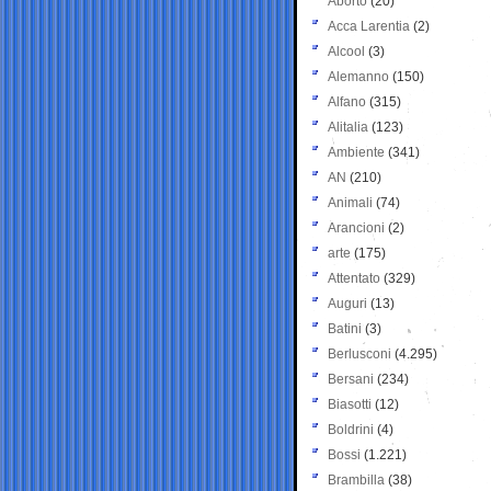
Aborto
(20)
Acca Larentia
(2)
Alcool
(3)
Alemanno
(150)
Alfano
(315)
Alitalia
(123)
Ambiente
(341)
AN
(210)
Animali
(74)
Arancioni
(2)
arte
(175)
Attentato
(329)
Auguri
(13)
Batini
(3)
Berlusconi
(4.295)
Bersani
(234)
Biasotti
(12)
Boldrini
(4)
Bossi
(1.221)
Brambilla
(38)