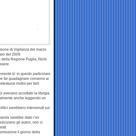
ssione di Vigilanza del marzo
aio del 2009.
 della Regione Puglia, Nichi
ssere.
mente sì: in questo particolare
be far guadagnare consensi ai
etestuosi motivi per farli
i avevano accettato la liturgia
ntualmente anche leggendo un
itici sarebbero intervenuti sui
arola sarebbe stato l’ex
sicurano gli autori, non ci
rati.
smissione il giorno della