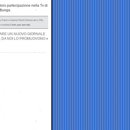
loro partecipazione nella Tv di
 Bunga.
a
,
Futuro e Libertà
,
Partito Democratico
,
PdL
,
or
trackback
from your own site.
 FARE UN NUOVO GIORNALE
, DA NOI LO PROMUOVONO
»