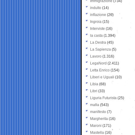
Immigrazione
(734)
indulto
(14)
inflazione
(26)
Ingroia
(15)
Interviste
(16)
la casta
(1.394)
La Destra
(45)
La Sapienza
(5)
Lavoro
(1.316)
LegaNord
(2.411)
Letta Enrico
(154)
Liberi e Uguali
(10)
Libia
(68)
Libri
(33)
Liguria Futurista
(25)
mafia
(543)
manifesto
(7)
Margherita
(16)
Maroni
(171)
Mastella
(16)