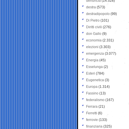
denuncia
(14.528)
destra
(573)
destradipopolo
(99)
Di Pietro
(101)
Diritti civili
(276)
don Gallo
(9)
economia
(2.331)
elezioni
(3.303)
emergenza
(3.077)
Energia
(45)
Esselunga
(2)
Esteri
(784)
Eugenetica
(3)
Europa
(1.314)
Fassino
(13)
federalismo
(167)
Ferrara
(21)
Ferretti
(6)
ferrovie
(133)
finanziaria
(325)