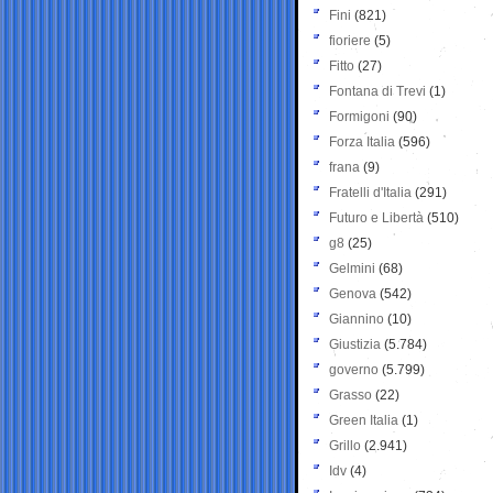
Fini
(821)
fioriere
(5)
Fitto
(27)
Fontana di Trevi
(1)
Formigoni
(90)
Forza Italia
(596)
frana
(9)
Fratelli d'Italia
(291)
Futuro e Libertà
(510)
g8
(25)
Gelmini
(68)
Genova
(542)
Giannino
(10)
Giustizia
(5.784)
governo
(5.799)
Grasso
(22)
Green Italia
(1)
Grillo
(2.941)
Idv
(4)