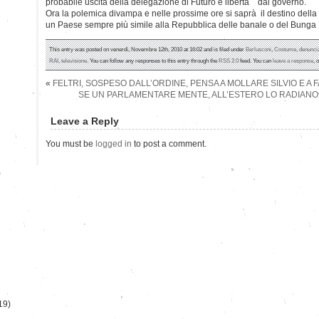
probabile uscita della delegazione di Futuro e libertà dal governo.
Ora la polemica divampa e nelle prossime ore si saprà il destino della 
un Paese sempre più simile alla Repubblica delle banale o del Bunga
This entry was posted on venerdì, Novembre 12th, 2010 at 16:02 and is filed under
Berlusconi
,
Costume
,
denunci
RAI
,
televisione
. You can follow any responses to this entry through the
RSS 2.0
feed. You can
leave a response
, 
«
FELTRI, SOSPESO DALL’ORDINE, PENSA A MOLLARE SILVIO E A
SE UN PARLAMENTARE MENTE, ALL’ESTERO LO RADIANO
Leave a Reply
You must be
logged in
to post a comment.
)
19)