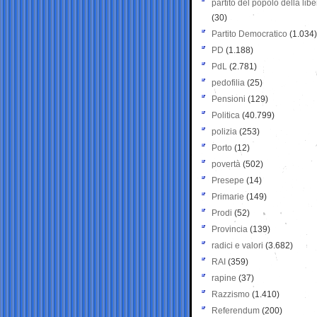
partito del popolo della libe
(30)
Partito Democratico
(1.034)
PD
(1.188)
PdL
(2.781)
pedofilia
(25)
Pensioni
(129)
Politica
(40.799)
polizia
(253)
Porto
(12)
povertà
(502)
Presepe
(14)
Primarie
(149)
Prodi
(52)
Provincia
(139)
radici e valori
(3.682)
RAI
(359)
rapine
(37)
Razzismo
(1.410)
Referendum
(200)