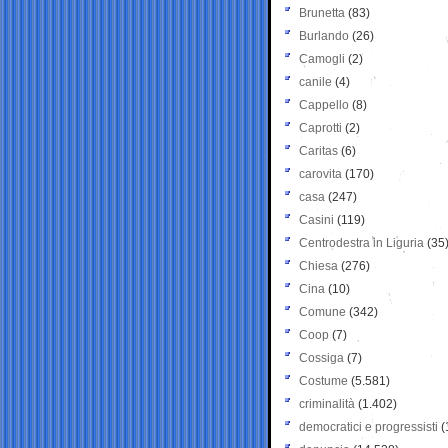
Brunetta
(83)
Burlando
(26)
Camogli
(2)
canile
(4)
Cappello
(8)
Caprotti
(2)
Caritas
(6)
carovita
(170)
casa
(247)
Casini
(119)
Centrodestra in Liguria
(35
Chiesa
(276)
Cina
(10)
Comune
(342)
Coop
(7)
Cossiga
(7)
Costume
(5.581)
criminalità
(1.402)
democratici e progressisti
(