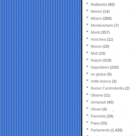
Mattarella
(60)
Meloni
(14)
Milano
(300)
Montezemolo
(7)
Monti
(357)
moschea
(11)
Musso
(10)
Muti
(10)
Napoli
(319)
Napolitano
(220)
no global
(5)
notte bianca
(3)
Nuovo Centrodestra
(2)
Obama
(11)
olimpiadi
(40)
Oliveri
(4)
Pannella
(29)
Papa
(33)
Parlamento
(1.428)