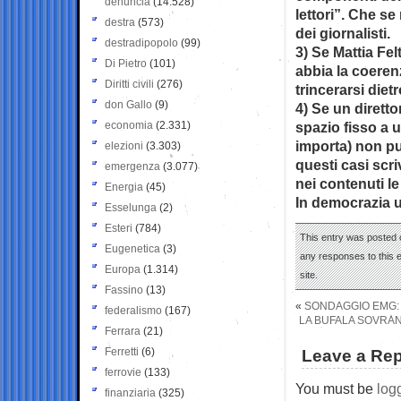
denuncia
(14.528)
lettori”. Che s
destra
(573)
dei giornalisti.
destradipopolo
(99)
3) Se Mattia Felt
Di Pietro
(101)
abbia la coeren
Diritti civili
(276)
trincerarsi diet
don Gallo
(9)
4) Se un diretto
economia
(2.331)
spazio fisso a u
importa) non pu
elezioni
(3.303)
questi casi scr
emergenza
(3.077)
nei contenuti le
Energia
(45)
In democrazia u
Esselunga
(2)
Esteri
(784)
This entry was posted 
Eugenetica
(3)
any responses to this 
Europa
(1.314)
site.
Fassino
(13)
«
SONDAGGIO EMG: 
federalismo
(167)
LA BUFALA SOVRAN
Ferrara
(21)
Ferretti
(6)
Leave a Rep
ferrovie
(133)
You must be
log
finanziaria
(325)