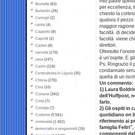
mio padre quello
Brunetta
(83)
per eccellenza, 
Burlando
(26)
chiesto la cortesi
Camogli
(2)
qualora il pezzo 
canile
(4)
maggior ragione h
Cappello
(8)
facoltà di decid
facoltà viene ch
Caprotti
(2)
direttori.
Caritas
(6)
Oltretutto l’onor
carovita
(170)
è un’ospite. E gl
casa
(247)
Ps. Ringrazio il 
Casini
(119)
condannato senz
Centrodestra in Liguria
(35)
quella di un iscri
Chiesa
(276)
Un commento:
Cina
(10)
1) Laura Boldri
Comune
(342)
dell’Huffpost, 
Coop
(7)
farlo.
2) Gli ospiti in
Cossiga
(7)
quotidiano on l
Costume
(5.581)
riferimento ai p
criminalità
(1.402)
famiglia Feltri”
democratici e progressisti
(19)
componenti dell