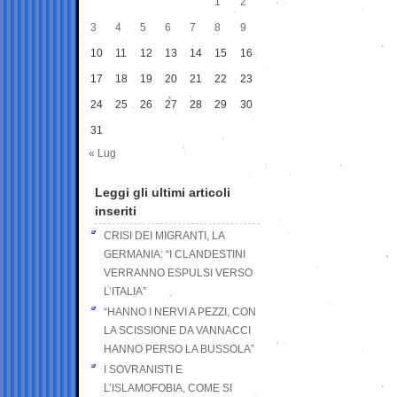
1
2
3
4
5
6
7
8
9
10
11
12
13
14
15
16
17
18
19
20
21
22
23
24
25
26
27
28
29
30
31
« Lug
Leggi gli ultimi articoli
inseriti
CRISI DEI MIGRANTI, LA
GERMANIA: “I CLANDESTINI
VERRANNO ESPULSI VERSO
L’ITALIA”
“HANNO I NERVI A PEZZI, CON
LA SCISSIONE DA VANNACCI
HANNO PERSO LA BUSSOLA”
I SOVRANISTI E
L’ISLAMOFOBIA, COME SI