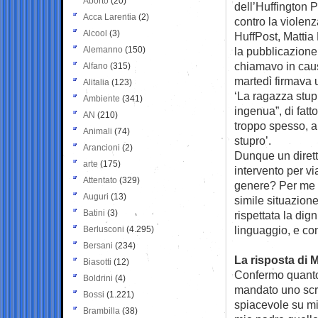
Aborto
(20)
dell’Huffington 
Acca Larentia
(2)
contro la violenza
Alcool
(3)
HuffPost, Mattia 
Alemanno
(150)
la pubblicazion
chiamavo in causa
Alfano
(315)
martedì firmava u
Alitalia
(123)
‘La ragazza stup
Ambiente
(341)
ingenua”, di fat
AN
(210)
troppo spesso, a
Animali
(74)
stupro’.
Arancioni
(2)
Dunque un diretto
arte
(175)
intervento per vi
Attentato
(329)
genere? Per me n
Auguri
(13)
simile situazion
Batini
(3)
rispettata la dig
linguaggio, e co
Berlusconi
(4.295)
Bersani
(234)
La risposta di Ma
Biasotti
(12)
Confermo quanto 
Boldrini
(4)
mandato uno scr
Bossi
(1.221)
spiacevole su mio
Brambilla
(38)