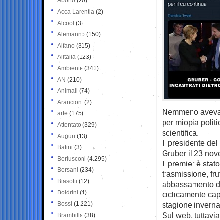
Aborto
(20)
Acca Larentia
(2)
Alcool
(3)
Alemanno
(150)
Alfano
(315)
Alitalia
(123)
Ambiente
(341)
AN
(210)
Animali
(74)
Arancioni
(2)
Nemmeno avevamo
arte
(175)
per miopia polit
Attentato
(329)
scientifica.
Auguri
(13)
Il presidente de
Batini
(3)
Gruber il 23 nov
Berlusconi
(4.295)
Il premier è stat
Bersani
(234)
trasmissione, fr
Biasotti
(12)
abbassamento del
Boldrini
(4)
ciclicamente cap
Bossi
(1.221)
stagione inverna
Sul web, tuttavia
Brambilla
(38)