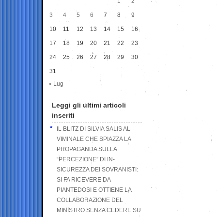
1
2
3
4
5
6
7
8
9
10
11
12
13
14
15
16
17
18
19
20
21
22
23
24
25
26
27
28
29
30
31
« Lug
Leggi gli ultimi articoli
inseriti
IL BLITZ DI SILVIA SALIS AL
VIMINALE CHE SPIAZZA LA
PROPAGANDA SULLA
“PERCEZIONE” DI IN-
SICUREZZA DEI SOVRANISTI:
SI FA RICEVERE DA
PIANTEDOSI E OTTIENE LA
COLLABORAZIONE DEL
MINISTRO SENZA CEDERE SU