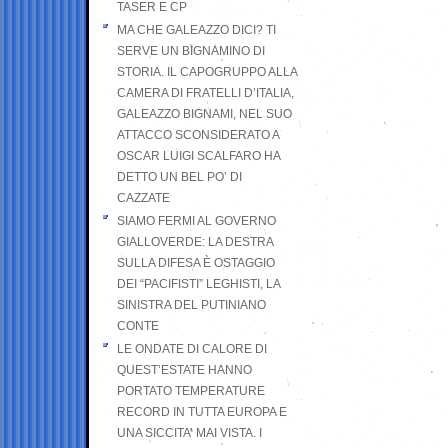
TASER E CP
MA CHE GALEAZZO DICI? TI
SERVE UN BIGNAMINO DI
STORIA. IL CAPOGRUPPO ALLA
CAMERA DI FRATELLI D’ITALIA,
GALEAZZO BIGNAMI, NEL SUO
ATTACCO SCONSIDERATO A
OSCAR LUIGI SCALFARO HA
DETTO UN BEL PO’ DI
CAZZATE
SIAMO FERMI AL GOVERNO
GIALLOVERDE: LA DESTRA
SULLA DIFESA È OSTAGGIO
DEI “PACIFISTI” LEGHISTI, LA
SINISTRA DEL PUTINIANO
CONTE
LE ONDATE DI CALORE DI
QUEST’ESTATE HANNO
PORTATO TEMPERATURE
RECORD IN TUTTA EUROPA E
UNA SICCITA’ MAI VISTA. I