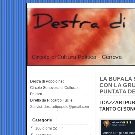
LA BUFALA 
Destra di Popolo.net
CON LA GR
Circolo Genovese di Cultura e
PUNTATA D
Politica
Diretto da Riccardo Fucile
I CAZZARI PU
Scrivici: destradipopolo@gmail.com
TANTO CI SON
Categorie
100 giorni
(5)