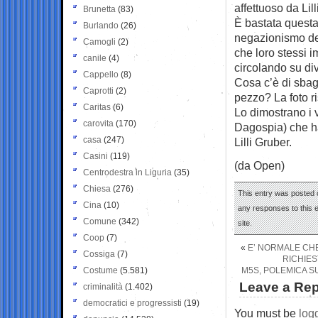
affettuoso da Li
Brunetta
(83)
È bastata questa 
Burlando
(26)
negazionismo del
Camogli
(2)
che loro stessi i
canile
(4)
circolando su div
Cappello
(8)
Cosa c’è di sbag
Caprotti
(2)
pezzo? La foto r
Caritas
(6)
Lo dimostrano i ve
carovita
(170)
Dagospia) che ha
casa
(247)
Lilli Gruber.
Casini
(119)
(da Open)
Centrodestra in Liguria
(35)
Chiesa
(276)
This entry was posted 
Cina
(10)
any responses to this 
Comune
(342)
site.
Coop
(7)
«
E’ NORMALE CHE
Cossiga
(7)
RICHIES
Costume
(5.581)
M5S, POLEMICA SU
Leave a Rep
criminalità
(1.402)
democratici e progressisti
(19)
You must be
log