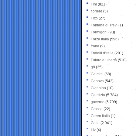
Fini
(821)
fioriere
(5)
Fitto
(27)
Fontana di Trevi
(1)
Formigoni
(90)
Forza Italia
(596)
frana
(9)
Fratelli d'Italia
(291)
Futuro e Libertà
(510)
g8
(25)
Gelmini
(68)
Genova
(542)
Giannino
(10)
Giustizia
(5.784)
governo
(5.799)
Grasso
(22)
Green Italia
(1)
Grillo
(2.941)
Idv
(4)