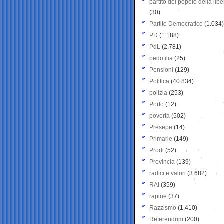
partito del popolo della libe
(30)
Partito Democratico
(1.034)
PD
(1.188)
PdL
(2.781)
pedofilia
(25)
Pensioni
(129)
Politica
(40.834)
polizia
(253)
Porto
(12)
povertà
(502)
Presepe
(14)
Primarie
(149)
Prodi
(52)
Provincia
(139)
radici e valori
(3.682)
RAI
(359)
rapine
(37)
Razzismo
(1.410)
Referendum
(200)