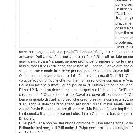
poi è dive
Berlusconi
“Dell’Utri 
È sempre F
praticament
cosa succe
investiment
riescono ad
problema. 
Dell’Utri. 
avevano il segnale criptato, perchè” all’epoca “Mangano è in carcere. 
arrivando Dell’Utri da Palermo chiede hai fatto? Sì, sì gli ho dato un
quanto riguarda a Mangano sempre pronto per prendere un caffè che e
rassicurare lui per certe cose che io non so… capito. E devo dire ch
stato un eroe è morto in carcere per non parlare se no li rovinava tutti e
Quindi i due passano a parlare della futura condanna di Dell’Utri. “C
volta però, ciò non toglie che non hanno nessuno che confessa” e “viagg
Poi la rivelazione buttata lì quasi per caso. “È l’unico che sa” dice Fede 
E i soldi? “Non si sa dove li abbia messi quei soldi”. Insomma Dell’Utri 
costa, quanto? Quanto denaro l’ex Cavaliere deve all’ex senatore? “C
forma di questo di quell’altro vedi che ci sono settanta conti esteri”. E
“Berlusconi è stato costretto a farlo senatore”. Mafia, mafia, mafia. Ber
Anche Flavio Briatore, l’amico di sempre. “Ma Briatore è stato implicato
l’autobomba lì che ha ucciso un industriale a Cuneo… e loro due eran
Briatore”.
Di lei però Fede non ha una buona opinione: “È una mascalzona. Io sa
Billionaire insieme, sì, il Billionaire, il Twiga eccetera… ma all’origine, 
storia di mafia”.