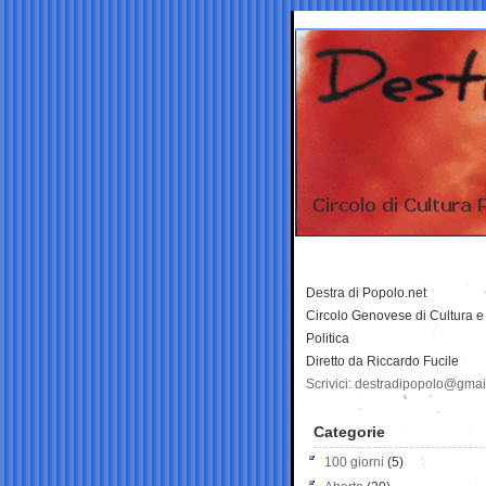
Destra di Popolo.net
Circolo Genovese di Cultura e
Politica
Diretto da Riccardo Fucile
Scrivici: destradipopolo@gma
Categorie
100 giorni
(5)