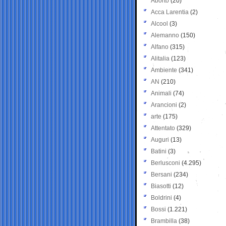
Aborto
(20)
Acca Larentia
(2)
Alcool
(3)
Alemanno
(150)
Alfano
(315)
Alitalia
(123)
Ambiente
(341)
AN
(210)
Animali
(74)
Arancioni
(2)
arte
(175)
Attentato
(329)
Auguri
(13)
Batini
(3)
Berlusconi
(4.295)
Bersani
(234)
Biasotti
(12)
Boldrini
(4)
Bossi
(1.221)
Brambilla
(38)