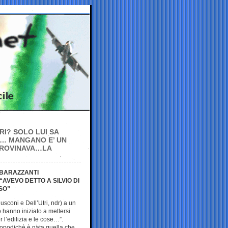
RI? SOLO LUI SA
E… MANGANO E’ UN
I ROVINAVA…LA
MBARAZZANTI
AVEVO DETTO A SILVIO DI
SO”
lusconi e Dell’Utri, ndr) a un
 hanno iniziato a mettersi
 l’edilizia e le cose…”.
opodichè è nata quella che