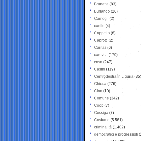
Brunetta
(83)
Burlando
(26)
Camogli
(2)
canile
(4)
Cappello
(8)
Caprotti
(2)
Caritas
(6)
carovita
(170)
casa
(247)
Casini
(119)
Centrodestra in Liguria
(35
Chiesa
(276)
Cina
(10)
Comune
(342)
Coop
(7)
Cossiga
(7)
Costume
(5.581)
criminalità
(1.402)
democratici e progressisti
(