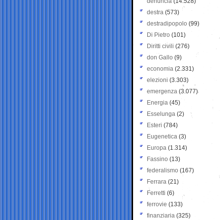
denuncia
(14.528)
destra
(573)
destradipopolo
(99)
Di Pietro
(101)
Diritti civili
(276)
don Gallo
(9)
economia
(2.331)
elezioni
(3.303)
emergenza
(3.077)
Energia
(45)
Esselunga
(2)
Esteri
(784)
Eugenetica
(3)
Europa
(1.314)
Fassino
(13)
federalismo
(167)
Ferrara
(21)
Ferretti
(6)
ferrovie
(133)
finanziaria
(325)