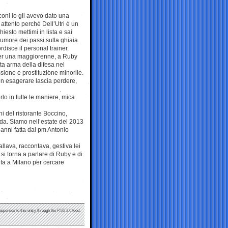
coni io gli avevo dato una
i attento perchè Dell’Utri è un
esto mettimi in lista e sai
 rumore dei passi sulla ghiaia.
disce il personal trainer.
per una maggiorenne, a Ruby
a arma della difesa nel
sione e prostituzione minorile.
on esagerare lascia perdere,
lo in tutte le maniere, mica
i del ristorante Boccino,
oda. Siamo nell’estate del 2013
e anni fatta dal pm Antonio
llava, raccontava, gestiva lei
si torna a parlare di Ruby e di
uta a Milano per cercare
esponses to this entry through the
RSS 2.0
feed.