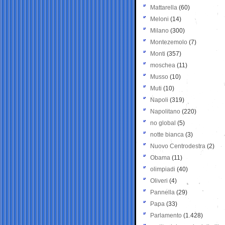
Mattarella
(60)
Meloni
(14)
Milano
(300)
Montezemolo
(7)
Monti
(357)
moschea
(11)
Musso
(10)
Muti
(10)
Napoli
(319)
Napolitano
(220)
no global
(5)
notte bianca
(3)
Nuovo Centrodestra
(2)
Obama
(11)
olimpiadi
(40)
Oliveri
(4)
Pannella
(29)
Papa
(33)
Parlamento
(1.428)