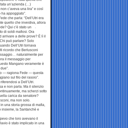
ntata un’azienda (…)
 non c’aveva una lira” e così
lo ha appoggiato”.
ede che parla: “Dell’Utri era
e quello che investiva, allora
de? Qui c’è stato un
o di soldi mafiosi. Ora
 arrivare a delle prove? È lì il
Chi può parlare? Solo
Quando Dell’Utri tornava
Mi ricordo che Berlusconi
 messaggio… naturalmente per
ra il messaggio per
e questo Mangano veramente è
 due”.
erto — ragiona Fede — questa
iano sul filo del rasoio”.
riferendosi a Dell’Utri.
sa e non parla. Ma il silenzio
ontinuamente, ma scherzi sotto
 quella carica da senatore?
lusconi, ma non solo.
 in una storia grossa di mafia,
o insieme, la Santanchè e
pevo che loro avevano il
Flavio è stato implicato in una