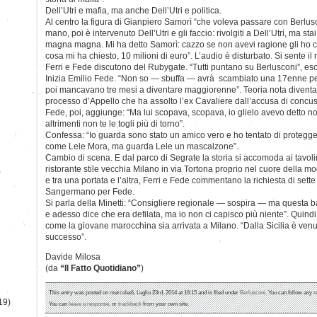
Dell’Utri e mafia, ma anche Dell’Utri e politica.
Al centro la figura di Gianpiero Samorì “che voleva passare con Berlus
mano, poi è intervenuto Dell’Utri e gli faccio: rivolgiti a Dell’Utri, ma sta
magna magna. Mi ha detto Samorì: cazzo se non avevi ragione gli ho chi
cosa mi ha chiesto, 10 milioni di euro”. L’audio è disturbato. Si sente il
Ferri e Fede discutono del Rubygate. “Tutti puntano su Berlusconi”, esor
Inizia Emilio Fede. “Non so — sbuffa — avrà scambiato una 17enne 
poi mancavano tre mesi a diventare maggiorenne”. Teoria nota diventat
processo d’Appello che ha assolto l’ex Cavaliere dall’accusa di concus
Fede, poi, aggiunge: “Ma lui scopava, scopava, io glielo avevo detto n
altrimenti non te le togli più di torno”.
Confessa: “Io guarda sono stato un amico vero e ho tentato di protegger
come Lele Mora, ma guarda Lele un mascalzone”.
Cambio di scena. E dal parco di Segrate la storia si accomoda ai tavolin
ristorante stile vecchia Milano in via Tortona proprio nel cuore della m
)
e tra una portata e l’altra, Ferri e Fede commentano la richiesta di sett
Sangermano per Fede.
Si parla della Minetti: “Consigliere regionale — sospira — ma questa ba
e adesso dice che era defilata, ma io non ci capisco più niente”. Quindi 
come la giovane marocchina sia arrivata a Milano. “Dalla Sicilia è ven
successo”.
Davide Milosa
(da
“Il Fatto Quotidiano”
)
This entry was posted on mercoledì, Luglio 23rd, 2014 at 16:15 and is filed under
Berlusconi
. You can follow any r
19)
You can
leave a response
, or
trackback
from your own site.