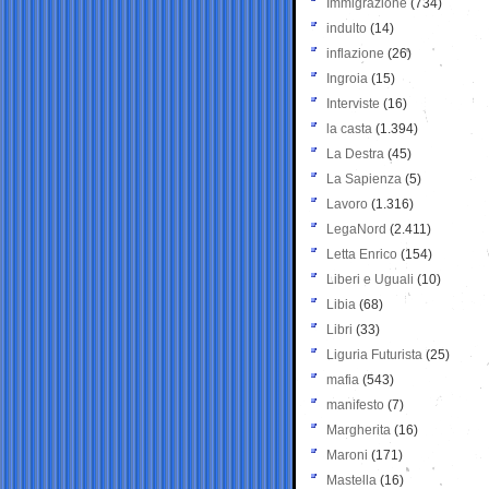
Immigrazione
(734)
indulto
(14)
inflazione
(26)
Ingroia
(15)
Interviste
(16)
la casta
(1.394)
La Destra
(45)
La Sapienza
(5)
Lavoro
(1.316)
LegaNord
(2.411)
Letta Enrico
(154)
Liberi e Uguali
(10)
Libia
(68)
Libri
(33)
Liguria Futurista
(25)
mafia
(543)
manifesto
(7)
Margherita
(16)
Maroni
(171)
Mastella
(16)