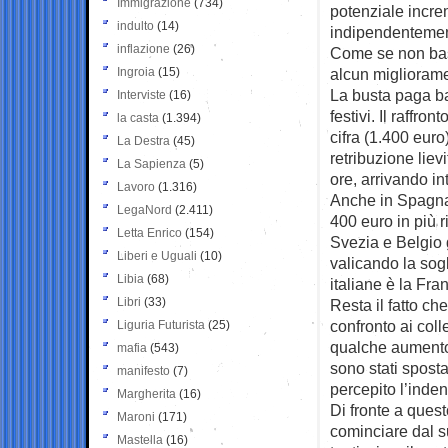
Immigrazione
(734)
potenziale incre
indulto
(14)
indipendentemen
inflazione
(26)
Come se non bast
Ingroia
(15)
alcun miglioram
La busta paga bas
Interviste
(16)
festivi. Il raffr
la casta
(1.394)
cifra (1.400 euro
La Destra
(45)
retribuzione lie
La Sapienza
(5)
ore, arrivando in
Lavoro
(1.316)
Anche in Spagna 
LegaNord
(2.411)
400 euro in più ri
Letta Enrico
(154)
Svezia e Belgio 
Liberi e Uguali
(10)
valicando la sogl
Libia
(68)
italiane è la Fran
Libri
(33)
Resta il fatto ch
confronto ai coll
Liguria Futurista
(25)
qualche aumento 
mafia
(543)
sono stati sposta
manifesto
(7)
percepito l’inden
Margherita
(16)
Di fronte a quest
Maroni
(171)
cominciare dal 
Mastella
(16)