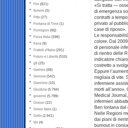
Fini
(821)
«Si tratta — oss
fioriere
(5)
di emergenza sono
contratti a temp
Fitto
(27)
privato al pubblic
Fontana di Trevi
(1)
case di riposo».
Formigoni
(90)
Le responsabilit
Forza Italia
(596)
colore. Dal 2009
frana
(9)
di personale infe
Fratelli d'Italia
(291)
di rientro delle 
Futuro e Libertà
(510)
indicatore chiaro
g8
(25)
costretto a svolge
Gelmini
(68)
Eppure l’aumento
Genova
(542)
migliaia di vite
infermiere assis
Giannino
(10)
morti all’anno». G
Giustizia
(5.784)
Medical Journal,
governo
(5.799)
infermieri abbatt
Grasso
(22)
Ben lontana dal 
Green Italia
(1)
Nelle Regioni me
Grillo
(2.941)
dai piani di rient
Idv
(4)
burnout in corsi