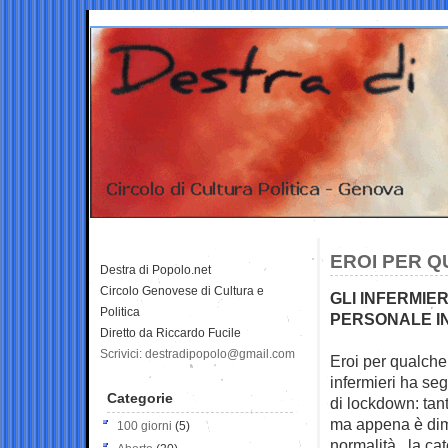
EROI PER Q
Destra di Popolo.net
Circolo Genovese di Cultura e
GLI INFERMIE
Politica
PERSONALE IN
Diretto da Riccardo Fucile
Scrivici: destradipopolo@gmail.com
Eroi per qualche
infermieri ha seg
Categorie
di lockdown: tan
ma appena è dimin
100 giorni
(5)
normalità , la ca