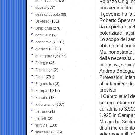
denuncia
(14.528)
Palazzo Chigi no
provvedimento.
destra
(573)
Il governo ha fa
destradipopolo
(99)
Roberto Speranza
Di Pietro
(101)
da impiegare nel 
Diritti civili
(276)
potenziare l’assis
don Gallo
(9)
Lo scopo del serv
economia
(2.331)
abbattere il nume
elezioni
(3.303)
Ma, nonostante l
emergenza
(3.077)
delle necessità 
Energia
(45)
intensiva, servi
Esselunga
(2)
Andrea Bottega, 
Professioni infer
Esteri
(784)
all’infermiere d
Eugenetica
(3)
previsto.
Europa
(1.314)
Il Centro studi d
Fassino
(13)
occorrerebbero ol
federalismo
(167)
cui almeno 3.500
Ferrara
(21)
1.925 in Campan
Ferretti
(6)
Ma anche Sicili
ferrovie
(133)
di un incremento
finanziaria
(325)
adeguate sull’in