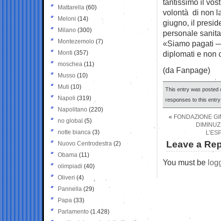
tantissimo il vo
Mattarella
(60)
volontà di non la
Meloni
(14)
giugno, il presi
Milano
(300)
personale sanita
Montezemolo
(7)
«Siamo pagati —
Monti
(357)
diplomati e non 
moschea
(11)
(da Fanpage)
Musso
(10)
Muti
(10)
This entry was posted o
Napoli
(319)
responses to this entr
Napolitano
(220)
«
FONDAZIONE GI
no global
(5)
DIMINUZ
notte bianca
(3)
L’ES
Leave a Rep
Nuovo Centrodestra
(2)
Obama
(11)
You must be
log
olimpiadi
(40)
Oliveri
(4)
Pannella
(29)
Papa
(33)
Parlamento
(1.428)