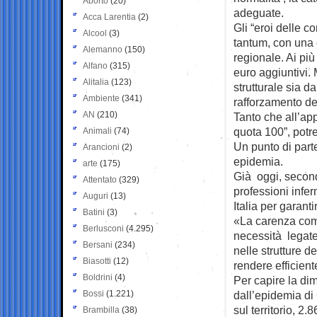
Aborto
(20)
adeguate.
Acca Larentia
(2)
Gli “eroi delle 
Alcool
(3)
tantum, con una 
Alemanno
(150)
regionale. Ai più 
Alfano
(315)
euro aggiuntivi. 
Alitalia
(123)
strutturale sia d
Ambiente
(341)
rafforzamento deg
AN
(210)
Tanto che all’app
quota 100”, potr
Animali
(74)
Un punto di part
Arancioni
(2)
epidemia.
arte
(175)
Già oggi, second
Attentato
(329)
professioni infer
Auguri
(13)
Italia per garant
Batini
(3)
«La carenza compl
Berlusconi
(4.295)
necessità legate 
Bersani
(234)
nelle strutture d
Biasotti
(12)
rendere efficiente
Boldrini
(4)
Per capire la di
Bossi
(1.221)
dall’epidemia di
sul territorio, 2
Brambilla
(38)