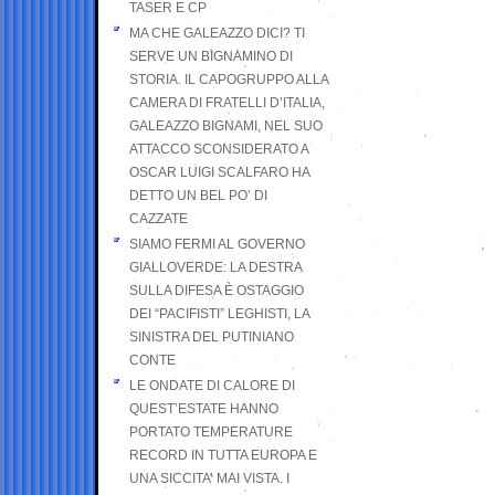
TASER E CP
MA CHE GALEAZZO DICI? TI
SERVE UN BIGNAMINO DI
STORIA. IL CAPOGRUPPO ALLA
CAMERA DI FRATELLI D’ITALIA,
GALEAZZO BIGNAMI, NEL SUO
ATTACCO SCONSIDERATO A
OSCAR LUIGI SCALFARO HA
DETTO UN BEL PO’ DI
CAZZATE
SIAMO FERMI AL GOVERNO
GIALLOVERDE: LA DESTRA
SULLA DIFESA È OSTAGGIO
DEI “PACIFISTI” LEGHISTI, LA
SINISTRA DEL PUTINIANO
CONTE
LE ONDATE DI CALORE DI
QUEST’ESTATE HANNO
PORTATO TEMPERATURE
RECORD IN TUTTA EUROPA E
UNA SICCITA’ MAI VISTA. I