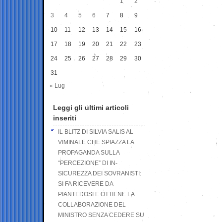
1
2
3
4
5
6
7
8
9
10
11
12
13
14
15
16
17
18
19
20
21
22
23
24
25
26
27
28
29
30
31
« Lug
Leggi gli ultimi articoli
inseriti
IL BLITZ DI SILVIA SALIS AL
VIMINALE CHE SPIAZZA LA
PROPAGANDA SULLA
“PERCEZIONE” DI IN-
SICUREZZA DEI SOVRANISTI:
SI FA RICEVERE DA
PIANTEDOSI E OTTIENE LA
COLLABORAZIONE DEL
MINISTRO SENZA CEDERE SU