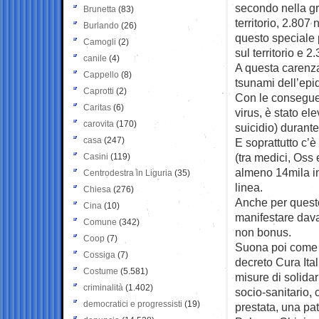
secondo nella gr
Brunetta
(83)
territorio, 2.807
Burlando
(26)
questo speciale 
Camogli
(2)
sul territorio e 2
canile
(4)
A questa carenza
Cappello
(8)
tsunami dell’epi
Caprotti
(2)
Con le conseguen
Caritas
(6)
virus, è stato el
carovita
(170)
suicidio) durant
casa
(247)
E soprattutto c’è
(tra medici, Oss 
Casini
(119)
almeno 14mila inf
Centrodestra in Liguria
(35)
linea.
Chiesa
(276)
Anche per questo 
Cina
(10)
manifestare dava
Comune
(342)
non bonus.
Coop
(7)
Suona poi come u
Cossiga
(7)
decreto Cura Ital
Costume
(5.581)
misure di solidar
criminalità
(1.402)
socio-sanitario, 
democratici e progressisti
(19)
prestata, una pa