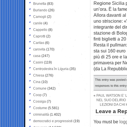
Regione Sicilia p
Brunetta
(83)
un’ora. È la fame
Burlando
(26)
Allora davanti a
Camogli
(2)
uno striscione: 
canile
(4)
integrante del di
Cappello
(8)
stazione di Bolog
Caprotti
(2)
finti biglietti a
Caritas
(6)
Resta il pullman
carovita
(170)
sta sui 160 euro 
casa
(247)
più di 25 ore e l
primavera per N
Casini
(119)
(da La Repubbli
Centrodestra in Liguria
(35)
Chiesa
(276)
This entry was posted 
Cina
(10)
responses to this entr
Comune
(342)
Coop
(7)
«
PAUL WATSON E’ 
NEL SUO DELIRIO
Cossiga
(7)
LEZIONI DA CHI
Costume
(5.581)
Leave a Rep
criminalità
(1.402)
democratici e progressisti
(19)
You must be
log