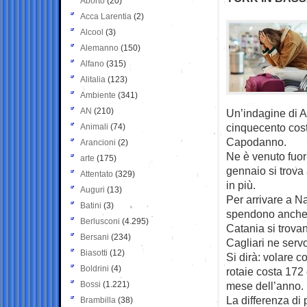
Aborto
(20)
Acca Larentia
(2)
Alcool
(3)
Alemanno
(150)
Alfano
(315)
Alitalia
(123)
Ambiente
(341)
AN
(210)
Un’indagine di A
cinquecento cost
Animali
(74)
Capodanno.
Arancioni
(2)
Ne è venuto fuor
arte
(175)
gennaio si trova 
Attentato
(329)
in più.
Auguri
(13)
Per arrivare a Na
Batini
(3)
spendono anche 
Berlusconi
(4.295)
Catania si trova
Bersani
(234)
Cagliari ne serv
Biasotti
(12)
Si dirà: volare co
Boldrini
(4)
rotaie costa 172 
Bossi
(1.221)
mese dell’anno.
La differenza di p
Brambilla
(38)