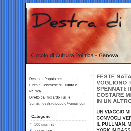
FESTE NATA
Destra di Popolo.net
VOGLIONO 
Circolo Genovese di Cultura e
SPENNATI: 
Politica
COSTARE MI
Diretto da Riccardo Fucile
IN UN ALTR
Scrivici: destradipopolo@gmail.com
UN VIAGGIO MI
Categorie
CONVOGLI VER
IL PULLMAN,
100 giorni
(5)
YORK IN BASS