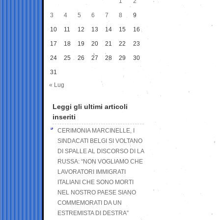
1
2
3
4
5
6
7
8
9
10
11
12
13
14
15
16
17
18
19
20
21
22
23
24
25
26
27
28
29
30
31
« Lug
Leggi gli ultimi articoli
inseriti
CERIMONIA MARCINELLE, I
SINDACATI BELGI SI VOLTANO
DI SPALLE AL DISCORSO DI LA
RUSSA: “NON VOGLIAMO CHE
LAVORATORI IMMIGRATI
ITALIANI CHE SONO MORTI
NEL NOSTRO PAESE SIANO
COMMEMORATI DA UN
ESTREMISTA DI DESTRA”