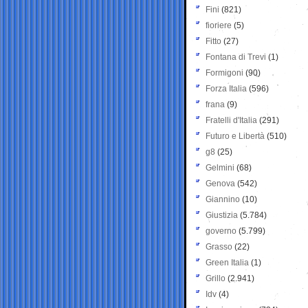
Fini
(821)
fioriere
(5)
Fitto
(27)
Fontana di Trevi
(1)
Formigoni
(90)
Forza Italia
(596)
frana
(9)
Fratelli d'Italia
(291)
Futuro e Libertà
(510)
g8
(25)
Gelmini
(68)
Genova
(542)
Giannino
(10)
Giustizia
(5.784)
governo
(5.799)
Grasso
(22)
Green Italia
(1)
Grillo
(2.941)
Idv
(4)