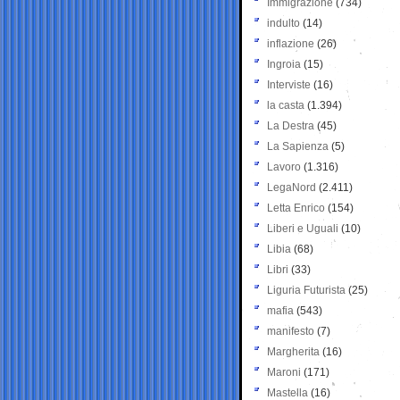
Immigrazione
(734)
indulto
(14)
inflazione
(26)
Ingroia
(15)
Interviste
(16)
la casta
(1.394)
La Destra
(45)
La Sapienza
(5)
Lavoro
(1.316)
LegaNord
(2.411)
Letta Enrico
(154)
Liberi e Uguali
(10)
Libia
(68)
Libri
(33)
Liguria Futurista
(25)
mafia
(543)
manifesto
(7)
Margherita
(16)
Maroni
(171)
Mastella
(16)