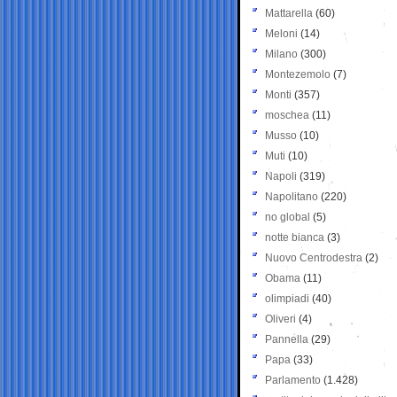
Mattarella
(60)
Meloni
(14)
Milano
(300)
Montezemolo
(7)
Monti
(357)
moschea
(11)
Musso
(10)
Muti
(10)
Napoli
(319)
Napolitano
(220)
no global
(5)
notte bianca
(3)
Nuovo Centrodestra
(2)
Obama
(11)
olimpiadi
(40)
Oliveri
(4)
Pannella
(29)
Papa
(33)
Parlamento
(1.428)