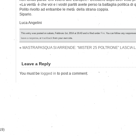
«La verità è che voi e i vostri partiti avete perso la battaglia politica 
Polito rivolto ad entrambe le metà della strana coppia.
Sipario.
Luca Angelini
This entry was posted on sabato, Febbraio 1st, 2014 at 16:43 and is filed under
Fini
. You can follow any responses 
leave a response
, or
trackback
from your own site.
«
MASTRAPASQUA SI ARRENDE: “MISTER 25 POLTRONE” LASCIA L
Leave a Reply
You must be
logged in
to post a comment.
)
19)