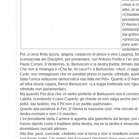
«Non è ch
altro, di
«Chiedetel
president
D’Alema tr
solidariet
dai grilli
«preoccu
pare aver
violenteme
Poi, a cena finita (pizza, spigola, carpaccio di pesce e vino Lugana), tut
sconsacrata dei Disciplini, per presentare, con Antonio Polito e l’ex si
Paolo Corsini, Il Ventennio. Io, Berlusconi e la destra tradita, firmato dal
Che non si rimangia il «Che fai, mi cacci?» a Berlusconi: «Anzi, ci ag
Certo, non immaginavo che mi avrebbe preso in parola: oltretutto, quell
stata l’unica votazione democratica mai fatta nel Pdl». Quanto a D’Ale
all’altra strana coppia, Renzi-Berlusconi: «La legge elettorale non rig
oltretutto non parlamentari».
Ma quando Fini dice che «il verbo preferito di Berlusconi non è convi
Latella, ricordando il caso-Cuperlo, gli chiede se non valga anche per
potrà dar fastidio, ma il Pd non è un partito padronale».
Quanto alla parabola di Fini, D’Alema la riassume così: «Ha cercato di f
destra normale e non c’è riuscito».
L’ex presidente della Camera si appella alla galanteria del tempo, poi a
hanno dipinto come il traditore della destra, ma se la destra è innanzitutto
dovrebbero cercarli altrove».
Alla fine, però, concede: «Indietro non si torna e non si rimettono insie
non fondo partiti. Chi voterò alle Europee? Deciderò dopo aver visto p