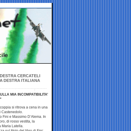
A DESTRA CERCATELI
A DESTRA ITALIANA
LA MIA INCOMPATIBILITA’
”
coppia si ritrova a cena in una
di Castenedolo.
o Fini e Massimo D’Alema. In
ro, di rosso vestita, la
a Maria Latella.
a sul titolo del libro di Fini: