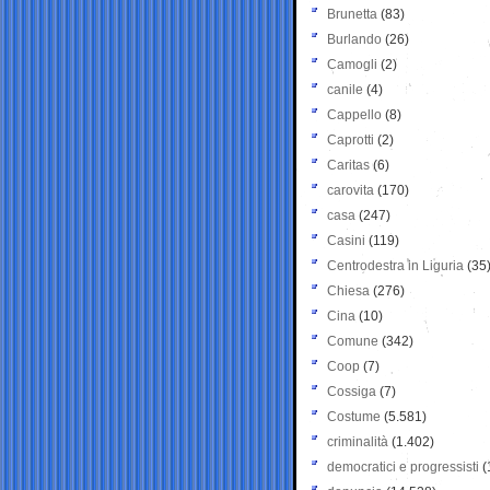
Brunetta
(83)
Burlando
(26)
Camogli
(2)
canile
(4)
Cappello
(8)
Caprotti
(2)
Caritas
(6)
carovita
(170)
casa
(247)
Casini
(119)
Centrodestra in Liguria
(35
Chiesa
(276)
Cina
(10)
Comune
(342)
Coop
(7)
Cossiga
(7)
Costume
(5.581)
criminalità
(1.402)
democratici e progressisti
(