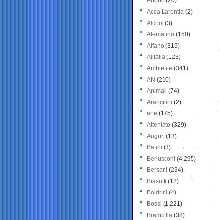
Aborto
(20)
Acca Larentia
(2)
Alcool
(3)
Alemanno
(150)
Alfano
(315)
Alitalia
(123)
Ambiente
(341)
AN
(210)
Animali
(74)
Arancioni
(2)
arte
(175)
Attentato
(329)
Auguri
(13)
Batini
(3)
Berlusconi
(4.295)
Bersani
(234)
Biasotti
(12)
Boldrini
(4)
Bossi
(1.221)
Brambilla
(38)