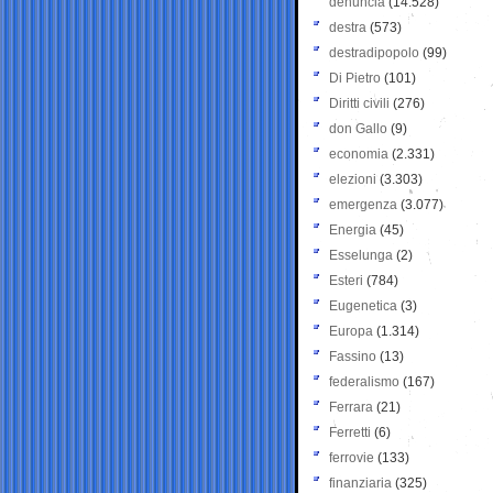
denuncia
(14.528)
destra
(573)
destradipopolo
(99)
Di Pietro
(101)
Diritti civili
(276)
don Gallo
(9)
economia
(2.331)
elezioni
(3.303)
emergenza
(3.077)
Energia
(45)
Esselunga
(2)
Esteri
(784)
Eugenetica
(3)
Europa
(1.314)
Fassino
(13)
federalismo
(167)
Ferrara
(21)
Ferretti
(6)
ferrovie
(133)
finanziaria
(325)