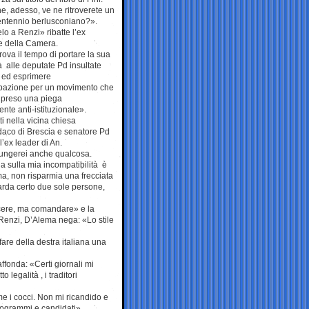
e, adesso, ve ne ritroverete un
 ventennio berlusconiano?».
o a Renzi» ribatte l’ex
e della Camera.
ova il tempo di portare la sua
à alle deputate Pd insultate
ni ed esprimere
pazione per un movimento che
 preso una piega
nte anti-istituzionale».
ti nella vicina chiesa
ndaco di Brescia e senatore Pd
l’ex leader di An.
giungerei anche qualcosa.
a sulla mia incompatibilità è
ma, non risparmia una frecciata
uarda certo due sole persone,
ncere, ma comandare» e la
 Renzi, D’Alema nega: «Lo stile
are della destra italiana una
ffonda: «Certi giornali mi
 legalità , i traditori
me i cocci. Non mi ricandido e
rogrammi e candidati».