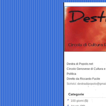
Destra di Popolo.net
Circolo Genovese di Cultura e
Politica
Diretto da Riccardo Fucile
Scrivici: destradipopolo@gma
Categorie
100 giorni
(5)