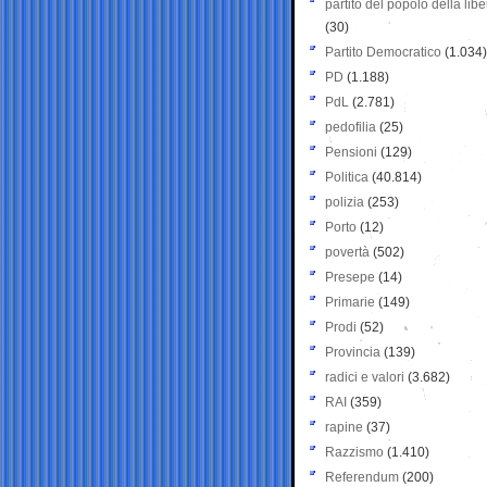
partito del popolo della libe
(30)
Partito Democratico
(1.034)
PD
(1.188)
PdL
(2.781)
pedofilia
(25)
Pensioni
(129)
Politica
(40.814)
polizia
(253)
Porto
(12)
povertà
(502)
Presepe
(14)
Primarie
(149)
Prodi
(52)
Provincia
(139)
radici e valori
(3.682)
RAI
(359)
rapine
(37)
Razzismo
(1.410)
Referendum
(200)