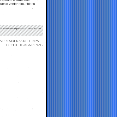
di questo ventennio» chiosa
to this entry through the
RSS 2.0
feed. You can
A PRESIDENZA DELL’INPS
ECCO CHI PAGA RENZI
»