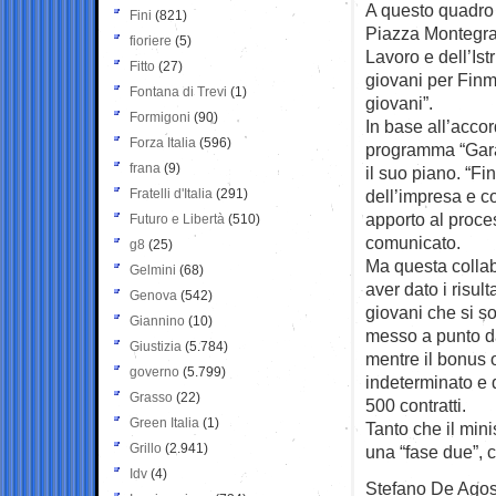
A questo quadro 
Fini
(821)
Piazza Montegrap
fioriere
(5)
Lavoro e dell’Ist
Fitto
(27)
giovani per Finm
Fontana di Trevi
(1)
giovani”.
Formigoni
(90)
In base all’acco
Forza Italia
(596)
programma “Garanz
frana
(9)
il suo piano. “F
Fratelli d'Italia
(291)
dell’impresa e c
apporto al proces
Futuro e Libertà
(510)
comunicato.
g8
(25)
Ma questa collab
Gelmini
(68)
aver dato i risul
Genova
(542)
giovani che si son
Giannino
(10)
messo a punto da
Giustizia
(5.784)
mentre il bonus
governo
(5.799)
indeterminato e 
Grasso
(22)
500 contratti.
Green Italia
(1)
Tanto che il mini
Grillo
(2.941)
una “fase due”, 
Idv
(4)
Stefano De Agos