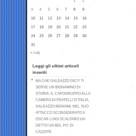
1
2
3
4
5
6
7
8
9
10
11
12
13
14
15
16
17
18
19
20
21
22
23
24
25
26
27
28
29
30
31
« Lug
Leggi gli ultimi articoli
inseriti
MA CHE GALEAZZO DICI? TI
SERVE UN BIGNAMINO DI
STORIA. IL CAPOGRUPPO ALLA
CAMERA DI FRATELLI D’ITALIA,
GALEAZZO BIGNAMI, NEL SUO
ATTACCO SCONSIDERATO A
OSCAR LUIGI SCALFARO HA
DETTO UN BEL PO’ DI
CAZZATE