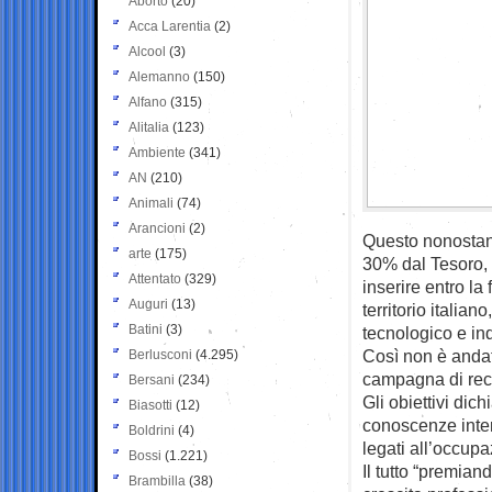
Aborto
(20)
Acca Larentia
(2)
Alcool
(3)
Alemanno
(150)
Alfano
(315)
Alitalia
(123)
Ambiente
(341)
AN
(210)
Animali
(74)
Arancioni
(2)
Questo nonostant
arte
(175)
30% dal Tesoro, 
Attentato
(329)
inserire entro la
Auguri
(13)
territorio italia
Batini
(3)
tecnologico e ind
Così non è andat
Berlusconi
(4.295)
campagna di recr
Bersani
(234)
Gli obiettivi dic
Biasotti
(12)
conoscenze inter
Boldrini
(4)
legati all’occupaz
Bossi
(1.221)
Il tutto “premian
Brambilla
(38)