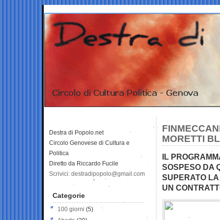
FINMECCANI
Destra di Popolo.net
MORETTI BL
Circolo Genovese di Cultura e
Politica
IL PROGRAMMA
Diretto da Riccardo Fucile
SOSPESO DA 
Scrivici: destradipopolo@gmail.com
SUPERATO LA 
UN CONTRATTO
Categorie
100 giorni
(5)