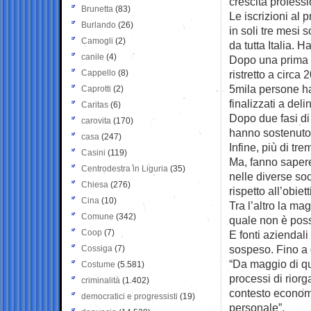
crescita professi
Brunetta
(83)
Le iscrizioni al 
Burlando
(26)
in soli tre mesi 
Camogli
(2)
da tutta Italia. H
canile
(4)
Dopo una prima f
Cappello
(8)
ristretto a circa
5mila persone ha
Caprotti
(2)
finalizzati a delin
Caritas
(6)
Dopo due fasi di 
carovita
(170)
hanno sostenuto t
casa
(247)
Infine, più di tr
Casini
(119)
Ma, fanno sapere 
Centrodestra in Liguria
(35)
nelle diverse so
Chiesa
(276)
rispetto all’obiet
Cina
(10)
Tra l’altro la ma
Comune
(342)
quale non è poss
Coop
(7)
E fonti aziendal
sospeso. Fino a 
Cossiga
(7)
“Da maggio di qu
Costume
(5.581)
processi di riorg
criminalità
(1.402)
contesto economic
democratici e progressisti
(19)
personale”.