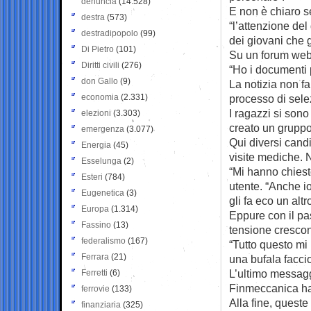
denuncia
(14.528)
E non è chiaro s
destra
(573)
“l’attenzione de
destradipopolo
(99)
dei giovani che g
Di Pietro
(101)
Su un forum web 
Diritti civili
(276)
“Ho i documenti 
don Gallo
(9)
La notizia non fa
economia
(2.331)
processo di sel
I ragazzi si sono
elezioni
(3.303)
creato un gruppo
emergenza
(3.077)
Qui diversi candi
Energia
(45)
visite mediche. 
Esselunga
(2)
“Mi hanno chiest
Esteri
(784)
utente. “Anche i
Eugenetica
(3)
gli fa eco un altr
Europa
(1.314)
Eppure con il pas
Fassino
(13)
tensione cresco
federalismo
(167)
“Tutto questo mi
Ferrara
(21)
una bufala facci
L’ultimo messaggi
Ferretti
(6)
Finmeccanica han
ferrovie
(133)
Alla fine, queste
finanziaria
(325)