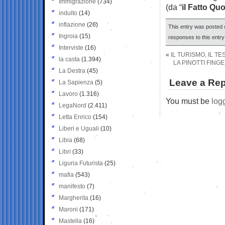
Immigrazione
(734)
(da “
il Fatto Qu
indulto
(14)
inflazione
(26)
This entry was posted 
Ingroia
(15)
responses to this entr
Interviste
(16)
«
IL TURISMO, IL T
la casta
(1.394)
LA PINOTTI FING
La Destra
(45)
Leave a Rep
La Sapienza
(5)
Lavoro
(1.316)
You must be
log
LegaNord
(2.411)
Letta Enrico
(154)
Liberi e Uguali
(10)
Libia
(68)
Libri
(33)
Liguria Futurista
(25)
mafia
(543)
manifesto
(7)
Margherita
(16)
Maroni
(171)
Mastella
(16)