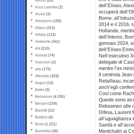
Aborto
(20)
dell’Eliseo, Ale
Acca Larentia
(2)
occuperà dell’Ol
Alcool
(3)
Borne, all’Istruzi
Alemanno
(150)
2014 e il 2016, s
Alfano
(315)
Hollande, mentre
Alitalia
(123)
dell’Interno. Bor
Ambiente
(341)
gennaio 2024, sot
AN
(210)
dell’Eliseo Emm
Nell’esecutivo 34
Animali
(74)
delegato di Cass
Arancioni
(2)
mentre l’ex mini
arte
(175)
Il centrista Jean
Attentato
(329)
Retailleau, incar
Auguri
(13)
anch’egli confer
Batini
(3)
Così come Rachid
Berlusconi
(4.295)
Queste sono alcu
Bersani
(234)
Rebsamen alle co
Biasotti
(12)
Difesa, Laurent 
Boldrini
(4)
all’uguaglianza e
Bossi
(1.221)
Sanità e all’acce
Montchalin ai Co
Brambilla
(38)