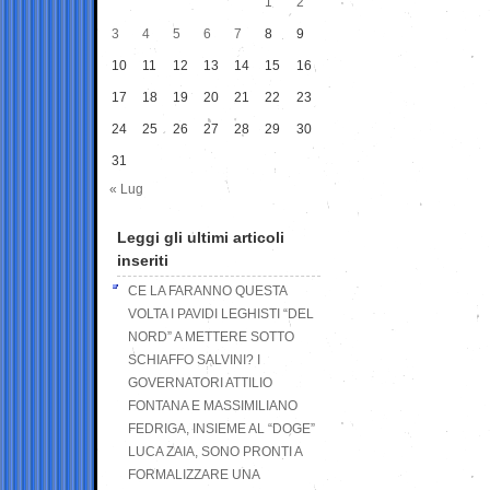
1
2
3
4
5
6
7
8
9
10
11
12
13
14
15
16
17
18
19
20
21
22
23
24
25
26
27
28
29
30
31
« Lug
Leggi gli ultimi articoli
inseriti
CE LA FARANNO QUESTA
VOLTA I PAVIDI LEGHISTI “DEL
NORD” A METTERE SOTTO
SCHIAFFO SALVINI? I
GOVERNATORI ATTILIO
FONTANA E MASSIMILIANO
FEDRIGA, INSIEME AL “DOGE”
LUCA ZAIA, SONO PRONTI A
FORMALIZZARE UNA