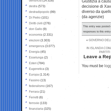
denuncia
(14.528)
Giustizia a caus
decisione di Xavi
destra
(573)
diverso da quello
destradipopolo
(99)
(da agenzie)
Di Pietro
(101)
Diritti civili
(276)
This entry was posted o
don Gallo
(9)
responses to this entr
economia
(2.331)
«
GOVERNO DELLA
elezioni
(3.303)
emergenza
(3.077)
IN ISLANDA COM
Energia
(45)
PARTIT
Leave a Rep
Esselunga
(2)
Esteri
(784)
You must be
log
Eugenetica
(3)
Europa
(1.314)
Fassino
(13)
federalismo
(167)
Ferrara
(21)
Ferretti
(6)
ferrovie
(133)
finanziaria
(325)