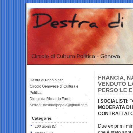
FRANCIA, N
Destra di Popolo.net
VENDUTO LA
Circolo Genovese di Cultura e
PERSO LE E
Politica
Diretto da Riccardo Fucile
I SOCIALISTI:
Scrivici: destradipopolo@gmail.com
MODERATA DI 
CONTRATTATO
Categorie
Due ex primi mini
100 giorni
(5)
che è
stato annu