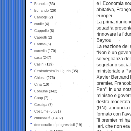
e l’Economia soci
Brunetta
(83)
abitativa, Franço
Burlando
(26)
europei.
Camogli
(2)
La prima riunion
canile
(4)
squadra presentat
Cappello
(8)
rinnovare la fiduc
Caprotti
(2)
Bayrou.
Caritas
(6)
La reazione dei s
carovita
(170)
“Non è un govern
casa
(247)
sorveglianza del
segretario socia
Casini
(119)
ministeriale a Pa
Centrodestra in Liguria
(35)
Xavier Bertrand 
Chiesa
(276)
premier, Francoi
Cina
(10)
Pen”. In una not
Comune
(342)
ministro e gover
Coop
(7)
destra moderata
Cossiga
(7)
(RN), annuncia il
Costume
(5.581)
formato con l’av
criminalità
(1.402)
“Il premier mi h
democratici e progressisti
(19)
ieri, che non era