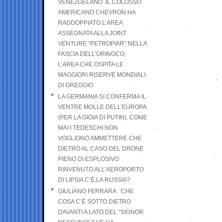
VENEZUELANO .IL COLOSSO
AMERICANO CHEVRON HA
RADDOPPIATO L’AREA
ASSEGNATA ALLA JOINT
VENTURE “PETROPIAR” NELLA
FASCIA DELL’ORINOCO,
L’AREA CHE OSPITA LE
MAGGIORI RISERVE MONDIALI
DI GREGGIO
LA GERMANIA SI CONFERMA IL
VENTRE MOLLE DELL’EUROPA
(PER LA GIOIA DI PUTIN). COME
MAI I TEDESCHI NON
VOGLIONO AMMETTERE CHE
DIETRO AL CASO DEL DRONE
PIENO DI ESPLOSIVO
RINVENUTO ALL’AEROPORTO
DI LIPSIA C’È LA RUSSIA?
GIULIANO FERRARA: ’CHE
COSA C’È SOTTO DIETRO
DAVANTI A LATO DEL “SIGNOR