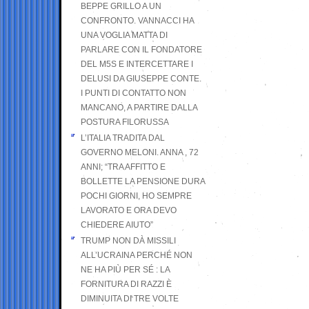
BEPPE GRILLO A UN
CONFRONTO. VANNACCI HA
UNA VOGLIA MATTA DI
PARLARE CON IL FONDATORE
DEL M5S E INTERCETTARE I
DELUSI DA GIUSEPPE CONTE.
I PUNTI DI CONTATTO NON
MANCANO, A PARTIRE DALLA
POSTURA FILORUSSA
L’ITALIA TRADITA DAL
GOVERNO MELONI. ANNA , 72
ANNI; “TRA AFFITTO E
BOLLETTE LA PENSIONE DURA
POCHI GIORNI, HO SEMPRE
LAVORATO E ORA DEVO
CHIEDERE AIUTO”
TRUMP NON DÀ MISSILI
ALL’UCRAINA PERCHÉ NON
NE HA PIÙ PER SÉ : LA
FORNITURA DI RAZZI È
DIMINUITA DI TRE VOLTE