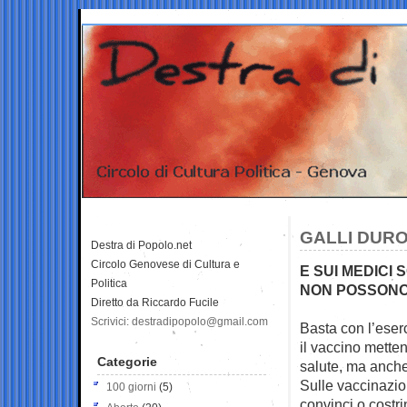
GALLI DURO
Destra di Popolo.net
Circolo Genovese di Cultura e
E SUI MEDICI 
Politica
NON POSSONO
Diretto da Riccardo Fucile
Scrivici: destradipopolo@gmail.com
Basta con l’eser
il vaccino
metten
Categorie
salute, ma anche
Sulle vaccinazio
100 giorni
(5)
convinci o costr