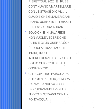
RISPETTO AL 2025, E I RUSSI
CONTINUANO A MARTELLARE
CON LE STRAGI DI CIVILI. IL
GUAIO È CHE GLI AMERICANI
HANNO USATO TUTTI I MISSILI
PER LA GUERRA IN IRAN
SOLO CHI È IN MALAFEDE
NON VUOLE VEDERE CHE
PUTIN È GIÀ IN GUERRA CON
L’EUROPA: TRA ATTACCHI
IBRIDI, TROLL E
INTERFERENZE, I BLITZ SONO
SOTTO GLI OCCHI DI TUTTI
OGNI GIORNO
CHE GOVERNO PATACCA. “SI
SFILAMENTA TUTTA, SEMBRA
CARTA”. LA NUOVA POLO
D’ORDINANZA DEI VIGILI DEL
FUOCO SI STRAPPA CON UN
PO’ D’ACQUA