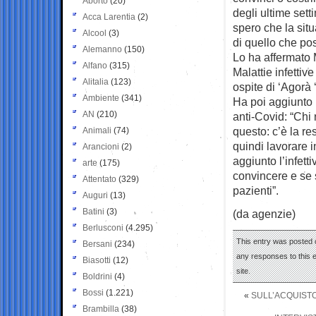
Aborto
(20)
degli ultime sett
Acca Larentia
(2)
spero che la sit
Alcool
(3)
di quello che po
Alemanno
(150)
Lo ha affermato 
Alfano
(315)
Malattie infettiv
Alitalia
(123)
ospite di ‘Agorà 
Ambiente
(341)
Ha poi aggiunto 
AN
(210)
anti-Covid: “Chi 
questo: c’è la re
Animali
(74)
quindi lavorare i
Arancioni
(2)
aggiunto l’infet
arte
(175)
convincere e se 
Attentato
(329)
pazienti”.
Auguri
(13)
Batini
(3)
(da agenzie)
Berlusconi
(4.295)
This entry was posted 
Bersani
(234)
any responses to this 
Biasotti
(12)
site.
Boldrini
(4)
Bossi
(1.221)
«
SULL’ACQUISTO
Brambilla
(38)