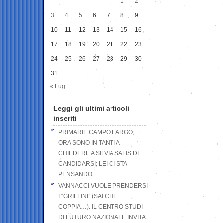
1
2
3
4
5
6
7
8
9
10
11
12
13
14
15
16
17
18
19
20
21
22
23
24
25
26
27
28
29
30
31
« Lug
Leggi gli ultimi articoli
inseriti
PRIMARIE CAMPO LARGO,
ORA SONO IN TANTI A
CHIEDERE A SILVIA SALIS DI
CANDIDARSI: LEI CI STA
PENSANDO
VANNACCI VUOLE PRENDERSI
I “GRILLINI” (SAI CHE
COPPIA…). IL CENTRO STUDI
DI FUTURO NAZIONALE INVITA