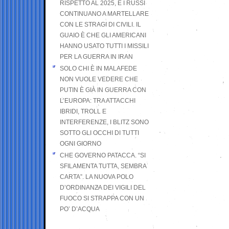
RISPETTO AL 2025, E I RUSSI
CONTINUANO A MARTELLARE
CON LE STRAGI DI CIVILI. IL
GUAIO È CHE GLI AMERICANI
HANNO USATO TUTTI I MISSILI
PER LA GUERRA IN IRAN
SOLO CHI È IN MALAFEDE
NON VUOLE VEDERE CHE
PUTIN È GIÀ IN GUERRA CON
L’EUROPA: TRA ATTACCHI
IBRIDI, TROLL E
INTERFERENZE, I BLITZ SONO
SOTTO GLI OCCHI DI TUTTI
OGNI GIORNO
CHE GOVERNO PATACCA. “SI
SFILAMENTA TUTTA, SEMBRA
CARTA”. LA NUOVA POLO
D’ORDINANZA DEI VIGILI DEL
FUOCO SI STRAPPA CON UN
PO’ D’ACQUA