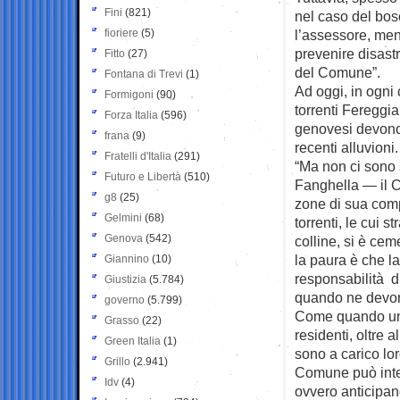
Fini
(821)
nel caso del bos
fioriere
(5)
l’assessore, men
prevenire disast
Fitto
(27)
del Comune”.
Fontana di Trevi
(1)
Ad oggi, in ogni
Formigoni
(90)
torrenti Fereggia
Forza Italia
(596)
genovesi devono 
frana
(9)
recenti alluvioni.
Fratelli d'Italia
(291)
“Ma non ci sono s
Futuro e Libertà
(510)
Fanghella — il C
g8
(25)
zone di sua comp
Gelmini
(68)
torrenti, le cui 
Genova
(542)
colline, si è cem
la paura è che la
Giannino
(10)
responsabilità di
Giustizia
(5.784)
quando ne devo
governo
(5.799)
Come quando una
Grasso
(22)
residenti, oltre a
Green Italia
(1)
sono a carico lo
Grillo
(2.941)
Comune può inter
Idv
(4)
ovvero anticipand