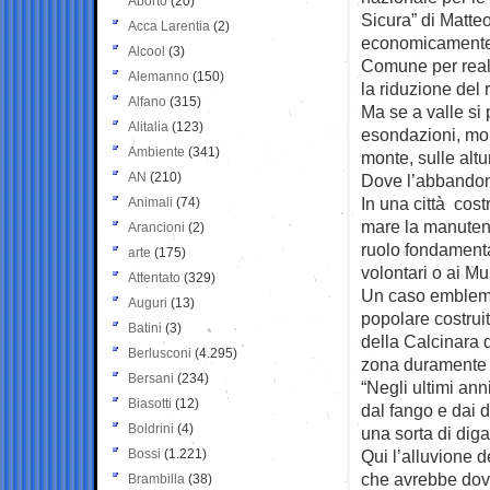
Aborto
(20)
Sicura” di Matteo
Acca Larentia
(2)
economicamente 
Alcool
(3)
Comune per real
Alemanno
(150)
la riduzione del 
Alfano
(315)
Ma se a valle si 
Alitalia
(123)
esondazioni, molt
Ambiente
(341)
monte, sulle altur
AN
(210)
Dove l’abbandono
In una città costr
Animali
(74)
mare la manutenz
Arancioni
(2)
ruolo fondamental
arte
(175)
volontari o ai Mu
Attentato
(329)
Un caso emblemat
Auguri
(13)
popolare costruit
Batini
(3)
della Calcinara d
Berlusconi
(4.295)
zona duramente c
Bersani
(234)
“Negli ultimi ann
Biasotti
(12)
dal fango e dai d
Boldrini
(4)
una sorta di diga
Bossi
(1.221)
Qui l’alluvione 
che avrebbe dovu
Brambilla
(38)