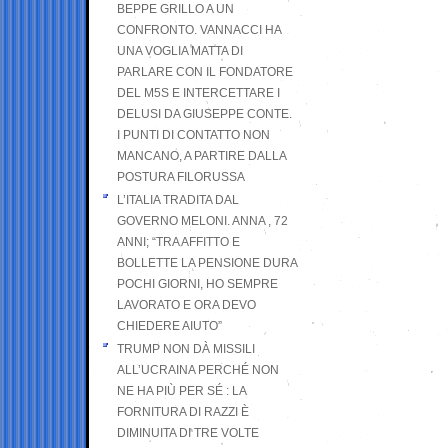
BEPPE GRILLO A UN
CONFRONTO. VANNACCI HA
UNA VOGLIA MATTA DI
PARLARE CON IL FONDATORE
DEL M5S E INTERCETTARE I
DELUSI DA GIUSEPPE CONTE.
I PUNTI DI CONTATTO NON
MANCANO, A PARTIRE DALLA
POSTURA FILORUSSA
L’ITALIA TRADITA DAL
GOVERNO MELONI. ANNA , 72
ANNI; “TRA AFFITTO E
BOLLETTE LA PENSIONE DURA
POCHI GIORNI, HO SEMPRE
LAVORATO E ORA DEVO
CHIEDERE AIUTO”
TRUMP NON DÀ MISSILI
ALL’UCRAINA PERCHÉ NON
NE HA PIÙ PER SÉ : LA
FORNITURA DI RAZZI È
DIMINUITA DI TRE VOLTE