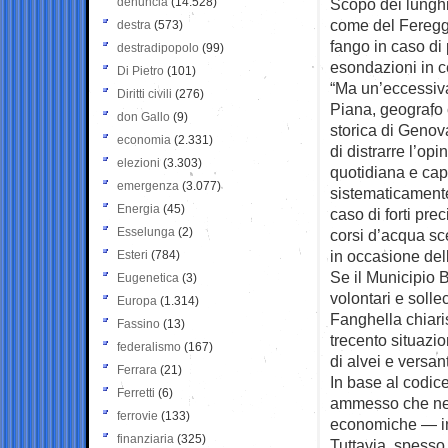
denuncia
(14.528)
Scopo dei lunghi
come del Fereggi
destra
(573)
fango in caso di 
destradipopolo
(99)
esondazioni in ce
Di Pietro
(101)
“Ma un’eccessiva
Diritti civili
(276)
Piana, geografo 
don Gallo
(9)
storica di Genova
economia
(2.331)
di distrarre l’op
elezioni
(3.303)
quotidiana e cap
emergenza
(3.077)
sistematicamente 
Energia
(45)
caso di forti pre
Esselunga
(2)
corsi d’acqua sc
in occasione dell
Esteri
(784)
Se il Municipio 
Eugenetica
(3)
volontari e soll
Europa
(1.314)
Fanghella chiari
Fassino
(13)
trecento situazio
federalismo
(167)
di alvei e versa
Ferrara
(21)
In base al codic
Ferretti
(6)
ammesso che ne 
ferrovie
(133)
economiche — int
finanziaria
(325)
Tuttavia, spesso