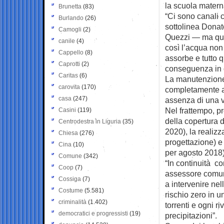
la scuola matern
Brunetta
(83)
“Ci sono canali 
Burlando
(26)
sottolinea Donat
Camogli
(2)
Quezzi — ma quasi
canile
(4)
così l’acqua non 
Cappello
(8)
assorbe e tutto 
Caprotti
(2)
conseguenza in ce
Caritas
(6)
La manutenzione 
carovita
(170)
completamente a g
casa
(247)
assenza di una ve
Nel frattempo, pr
Casini
(119)
della copertura d
Centrodestra in Liguria
(35)
2020), la realizz
Chiesa
(276)
progettazione) e 
Cina
(10)
per agosto 2018)
Comune
(342)
“In continuità c
Coop
(7)
assessore comun
Cossiga
(7)
a intervenire nel
Costume
(5.581)
rischio zero in u
criminalità
(1.402)
torrenti e ogni r
democratici e progressisti
(19)
precipitazioni”.